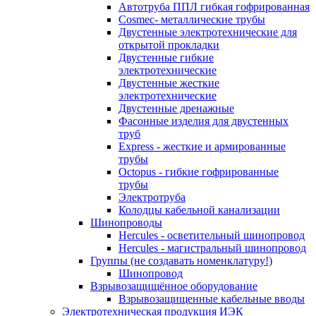
Автотруба ППЛ гибкая гофрированная
Cosmec- металлические трубы
Двустенные электротехнические для
открытой прокладки
Двустенные гибкие
электротехнические
Двустенные жесткие
электротехнические
Двустенные дренажные
Фасонные изделия для двустенных
труб
Express - жесткие и армированные
трубы
Octopus - гибкие гофрированные
трубы
Электротруба
Колодцы кабельной канализации
Шинопроводы
Hercules - осветительный шинопровод
Hercules - магистральный шинопровод
Группы (не создавать номенклатуру!)
Шинопровод
Взрывозащищённое оборудование
Взрывозащищенные кабельные вводы
Электротехническая продукция ИЭК