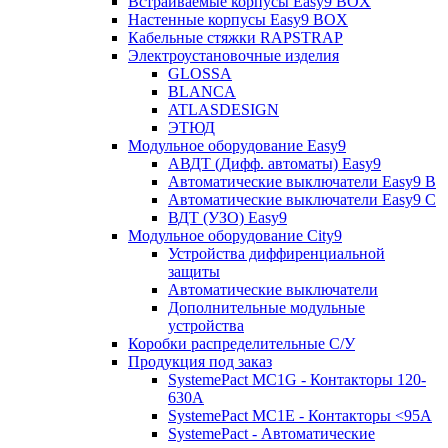
Встраиваемые корпусы Easy9 BOX
Настенные корпусы Easy9 BOX
Кабельные стяжки RAPSTRAP
Электроустановочные изделия
GLOSSA
BLANCA
ATLASDESIGN
ЭТЮД
Модульное оборудование Easy9
АВДТ (Дифф. автоматы) Easy9
Автоматические выключатели Easy9 В
Автоматические выключатели Easy9 С
ВДТ (УЗО) Easy9
Модульное оборудование City9
Устройства диффиренциальной
защиты
Автоматические выключатели
Дополнительные модульные
устройства
Коробки распределительные C/У
Продукция под заказ
SystemePact MC1G - Контакторы 120-
630A
SystemePact MC1E - Контакторы <95A
SystemePact - Автоматические