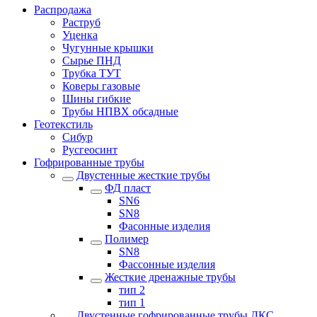
Распродажа
Раструб
Уценка
Чугунные крышки
Сырье ПНД
Трубка ТУТ
Коверы газовые
Шины гибкие
Трубы НПВХ обсадные
Геотекстиль
Сибур
Русгеосинт
Гофрированные трубы
Двустенные жесткие трубы
ФД пласт
SN6
SN8
Фасонные изделия
Полимер
SN8
Фассонные изделия
Жесткие дренажные трубы
тип 2
тип 1
Двустенные гофрированные трубы ДКС