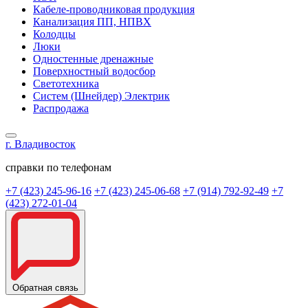
Кабеле-проводниковая продукция
Канализация ПП, НПВХ
Колодцы
Люки
Одностенные дренажные
Поверхностный водосбор
Светотехника
Систем (Шнейдер) Электрик
Распродажа
г. Владивосток
справки по телефонам
+7 (423) 245-96-16
+7 (423) 245-06-68
+7 (914) 792-92-49
+7
(423) 272-01-04
Обратная связь