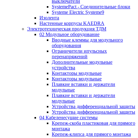
выключатели
SystemePact - Соединительные блоки
Systeme Electric Systeme9
Изолента
Настенные корпусы KAEDRA
Электротехническая продукция ТДМ
02 Модульное оборудование
Вводные клеммы для модульного
оборудования
Ограничители ипульсных
перенапряжений
Дополнительные модульные
устройства
Контакторы модульные
Контакторы модульные
Плавкие вставки и держатели
модульные
Плавкие вставки и держатели
модульные
Устройства дифференциальной защиты
Устройства дифференциальной защиты
04 Кабеленесущие системы
Крепеж-скоба пластиковая для прямого
монтажа
Крепеж-клипса для прямого монтажа