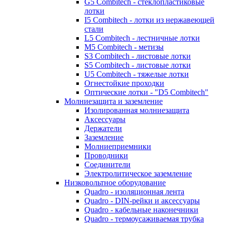
G5 Combitech - стеклопластиковые
лотки
I5 Combitech - лотки из нержавеющей
стали
L5 Combitech - лестничные лотки
M5 Combitech - метизы
S3 Combitech - листовые лотки
S5 Combitech - листовые лотки
U5 Combitech - тяжелые лотки
Огнестойкие проходки
Оптические лотки - "D5 Combitech"
Молниезащита и заземление
Изолированная молниезащита
Аксессуары
Держатели
Заземление
Молниеприемники
Проводники
Соединители
Электролитическое заземление
Низковольтное оборудование
Quadro - изоляционная лента
Quadro - DIN-рейки и аксессуары
Quadro - кабельные наконечники
Quadro - термоусаживаемая трубка