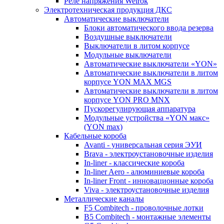
Реле напряжения Welrok
Электротехническая продукция ДКС
Автоматические выключатели
Блоки автоматического ввода резерва
Воздушные выключатели
Выключатели в литом корпусе
Модульные выключатели
Автоматические выключатели «YON»
Автоматические выключатели в литом
корпусе YON MAX MGS
Автоматические выключатели в литом
корпусе YON PRO MNX
Пускорегулирующая аппаратура
Модульные устройства «YON макс»
(YON max)
Кабельные короба
Avanti - универсальная серия ЭУИ
Brava - электроустановочные изделия
In-liner - классические короба
In-liner Aero - алюминиевые короба
In-liner Front - инновационные короба
Viva - электроустановочные изделия
Металлические каналы
F5 Combitech - проволочные лотки
B5 Combitech - монтажные элементы