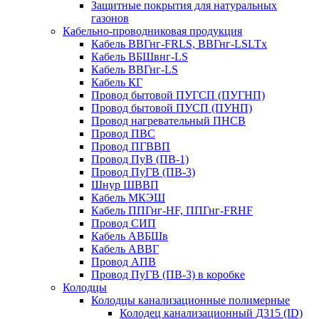
Защитные покрытия для натуральных
газонов
Кабельно-проводниковая продукция
Кабель ВВГнг-FRLS, ВВГнг-LSLTx
Кабель ВБШвнг-LS
Кабель ВВГнг-LS
Кабель КГ
Провод бытовой ПУГСП (ПУГНП)
Провод бытовой ПУСП (ПУНП)
Провод нагревательный ПНСВ
Провод ПВС
Провод ПГВВП
Провод ПуВ (ПВ-1)
Провод ПуГВ (ПВ-3)
Шнур ШВВП
Кабель МКЭШ
Кабель ППГнг-HF, ППГнг-FRHF
Провод СИП
Кабель АВБШв
Кабель АВВГ
Провод АПВ
Провод ПуГВ (ПВ-3) в коробке
Колодцы
Колодцы канализационные полимерные
Колодец канализационный Д315 (ID)