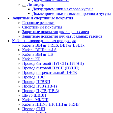
Литлидер
Дождеприемники из серого чугуна
Дождеприемники из высокопрочного чугуна
Защитные и спортивные покрытия
Газонные решетки
Спортивные покрытия
Защитные покрытия для ледовых арен
Защитные покрытия для натуральных газонов
Кабельно-проводниковая продукция
Кабель ВВГнг-FRLS, ВВГнг-LSLTx
Кабель ВБШвнг-LS
Кабель ВВГнг-LS
Кабель КГ
Провод бытовой ПУГСП (ПУГНП)
Провод бытовой ПУСП (ПУНП)
Провод нагревательный ПНСВ
Провод ПВС
Провод ПГВВП
Провод ПуВ (ПВ-1)
Провод ПуГВ (ПВ-3)
Шнур ШВВП
Кабель МКЭШ
Кабель ППГнг-HF, ППГнг-FRHF
Провод СИП