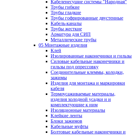
Кабеленесущие системы "Народная"
Трубы гибкие
Трубы гладкие
Трубы гофрированные двустенные
Кабель-каналы
Трубы жесткие
Арматура для СИП
Металлические трубы
05 Монтажные изделия
Клей
Изолированные наконечники и гильзы
Силовые кабельные наконечники и
гильзы под опрессовку
Соединительные клеммы, колодки,
зажимы
Изделия для монтажа и маркировки
кабеля
Термоусаживаемые материалы,
изделия холодной усадки и и
комплектующие к ним
Изоляционные материалы
Клейкие ленты
Блоки зажимов
Кабельные муфты
Болтовые кабельные наконечники и