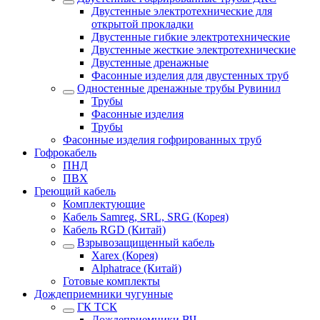
Двустенные электротехнические для
открытой прокладки
Двустенные гибкие электротехнические
Двустенные жесткие электротехнические
Двустенные дренажные
Фасонные изделия для двустенных труб
Одностенные дренажные трубы Рувинил
Трубы
Фасонные изделия
Трубы
Фасонные изделия гофрированных труб
Гофрокабель
ПНД
ПВХ
Греющий кабель
Комплектующие
Кабель Samreg, SRL, SRG (Корея)
Кабель RGD (Китай)
Взрывозащищенный кабель
Xarex (Корея)
Alphatrace (Китай)
Готовые комплекты
Дождеприемники чугунные
ГК ТСК
Дождеприемники ВЧ