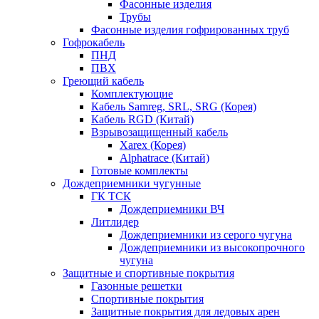
Фасонные изделия
Трубы
Фасонные изделия гофрированных труб
Гофрокабель
ПНД
ПВХ
Греющий кабель
Комплектующие
Кабель Samreg, SRL, SRG (Корея)
Кабель RGD (Китай)
Взрывозащищенный кабель
Xarex (Корея)
Alphatrace (Китай)
Готовые комплекты
Дождеприемники чугунные
ГК ТСК
Дождеприемники ВЧ
Литлидер
Дождеприемники из серого чугуна
Дождеприемники из высокопрочного
чугуна
Защитные и спортивные покрытия
Газонные решетки
Спортивные покрытия
Защитные покрытия для ледовых арен