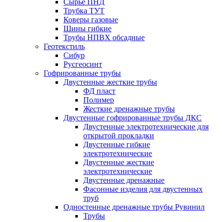
Сырье ПНД
Трубка ТУТ
Коверы газовые
Шины гибкие
Трубы НПВХ обсадные
Геотекстиль
Сибур
Русгеосинт
Гофрированные трубы
Двустенные жесткие трубы
ФД пласт
Полимер
Жесткие дренажные трубы
Двустенные гофрированные трубы ДКС
Двустенные электротехнические для
открытой прокладки
Двустенные гибкие
электротехнические
Двустенные жесткие
электротехнические
Двустенные дренажные
Фасонные изделия для двустенных
труб
Одностенные дренажные трубы Рувинил
Трубы