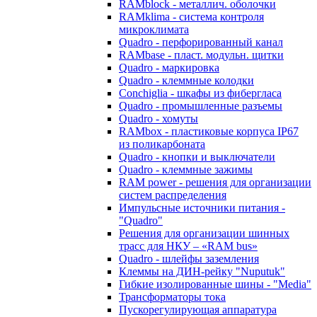
RAMblock - металлич. оболочки
RAMklima - система контроля
микроклимата
Quadro - перфорированный канал
RAMbase - пласт. модульн. щитки
Quadro - маркировка
Quadro - клеммные колодки
Conchiglia - шкафы из фибергласа
Quadro - промышленные разъемы
Quadro - хомуты
RAMbox - пластиковые корпуса IP67
из поликарбоната
Quadro - кнопки и выключатели
Quadro - клеммные зажимы
RAM power - решения для организации
систем распределения
Импульсные источники питания -
"Quadro"
Решения для организации шинных
трасс для НКУ – «RAM bus»
Quadro - шлейфы заземления
Клеммы на ДИН-рейку "Nuputuk"
Гибкие изолированные шины - "Media"
Трансформаторы тока
Пускорегулирующая аппаратура