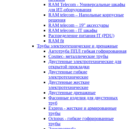
RAM Telecom - Универсальные шкафы
для ИТ-оборудования
RAM telecom – Напольные корпусные
решения
RAM telecom – 19" аксессуары
RAM telecom - IT шкафы
Распределение питания IT (PDU)
RAM fit
Трубы электротехнические и дренажные
Автотруба ППЛ гибкая гофрированная
Cosmec- металлические трубы
Двустенные электротехнические для
открытой прокладки
Двустенные гибкие
электротехнические
Двустенные жесткие
электротехнические
Двустенные дренажные
Фасонные изделия для двустенных
труб
Express - жесткие и армированные
трубы
Octopus - гибкие гофрированные
трубы
Электротруба