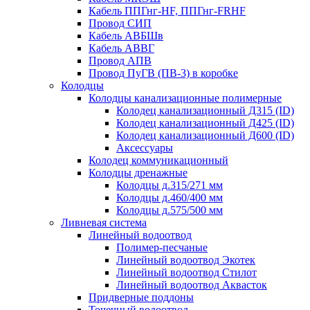
Кабель ППГнг-HF, ППГнг-FRHF
Провод СИП
Кабель АВБШв
Кабель АВВГ
Провод АПВ
Провод ПуГВ (ПВ-3) в коробке
Колодцы
Колодцы канализационные полимерные
Колодец канализационный Д315 (ID)
Колодец канализационный Д425 (ID)
Колодец канализационный Д600 (ID)
Аксессуары
Колодец коммуникационный
Колодцы дренажные
Колодцы д.315/271 мм
Колодцы д.460/400 мм
Колодцы д.575/500 мм
Ливневая система
Линейный водоотвод
Полимер-песчаные
Линейный водоотвод Экотек
Линейный водоотвод Стилот
Линейный водоотвод Аквасток
Придверные поддоны
Точечный водоотвод