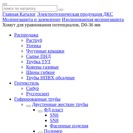
Главная
Каталог
Электротехническая продукция ДКС
Молниезащита и заземление
Изолированная молниезащита
Хомут для уравнивания потенциалов, D0-36 мм
Распродажа
Раструб
Уценка
Чугунные крышки
Сырье ПНД
Трубка ТУТ
Коверы газовые
Шины гибкие
Трубы НПВХ обсадные
Геотекстиль
Сибур
Русгеосинт
Гофрированные трубы
Двустенные жесткие трубы
ФД пласт
SN6
SN8
Фасонные изделия
Полимер