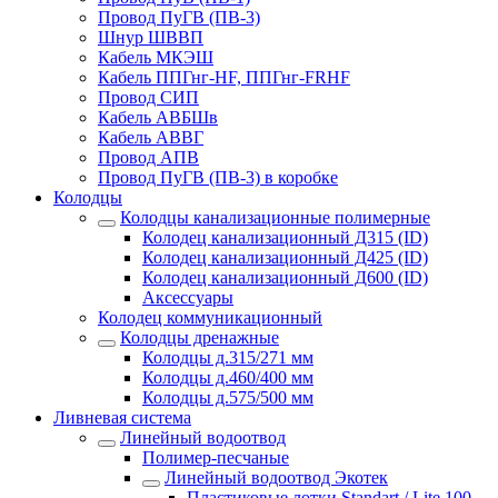
Провод ПуГВ (ПВ-3)
Шнур ШВВП
Кабель МКЭШ
Кабель ППГнг-HF, ППГнг-FRHF
Провод СИП
Кабель АВБШв
Кабель АВВГ
Провод АПВ
Провод ПуГВ (ПВ-3) в коробке
Колодцы
Колодцы канализационные полимерные
Колодец канализационный Д315 (ID)
Колодец канализационный Д425 (ID)
Колодец канализационный Д600 (ID)
Аксессуары
Колодец коммуникационный
Колодцы дренажные
Колодцы д.315/271 мм
Колодцы д.460/400 мм
Колодцы д.575/500 мм
Ливневая система
Линейный водоотвод
Полимер-песчаные
Линейный водоотвод Экотек
Пластиковые лотки Standart / Lite 100