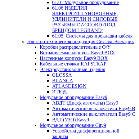
61.01 Модульное оборудование
61.06 ИЗДЕЛИЯ
ЭЛЕКТРОУСТАНОВОЧНЫЕ,
УДЛИНИТЕЛИ И СИЛОВЫЕ
РАЗЪЕМЫ DACCORD (ПОД
БРЕНДОМ LEGRAND)
61.05. Системы для прокладки кабеля
Электротехническая продукция Систэм Электрик
Коробки распределительные О/У
Встраиваемые корпусы Easy9 BOX
Настенные корпусы Easy9 BOX
Кабельные стяжки RAPSTRAP
Электроустановочные изделия
GLOSSA
BLANCA
ATLASDESIGN
ЭТЮД
Модульное оборудование Easy9
АВДТ (Дифф. автоматы) Easy9
Автоматические выключатели Easy9 В
Автоматические выключатели Easy9 С
ВДТ (УЗО) Easy9
Модульное оборудование City9
Устройства диффиренциальной
защиты