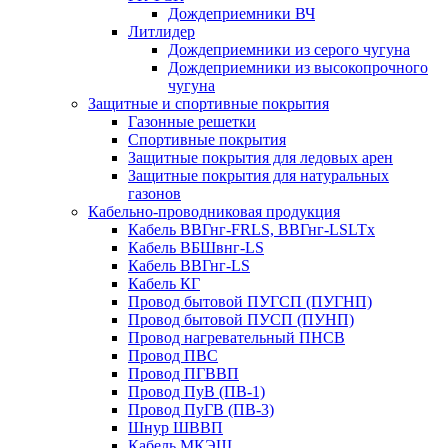
Дождеприемники ВЧ
Литлидер
Дождеприемники из серого чугуна
Дождеприемники из высокопрочного
чугуна
Защитные и спортивные покрытия
Газонные решетки
Спортивные покрытия
Защитные покрытия для ледовых арен
Защитные покрытия для натуральных
газонов
Кабельно-проводниковая продукция
Кабель ВВГнг-FRLS, ВВГнг-LSLTx
Кабель ВБШвнг-LS
Кабель ВВГнг-LS
Кабель КГ
Провод бытовой ПУГСП (ПУГНП)
Провод бытовой ПУСП (ПУНП)
Провод нагревательный ПНСВ
Провод ПВС
Провод ПГВВП
Провод ПуВ (ПВ-1)
Провод ПуГВ (ПВ-3)
Шнур ШВВП
Кабель МКЭШ