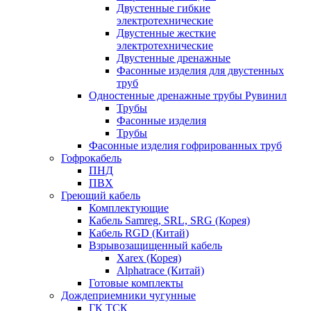
Двустенные гибкие
электротехнические
Двустенные жесткие
электротехнические
Двустенные дренажные
Фасонные изделия для двустенных
труб
Одностенные дренажные трубы Рувинил
Трубы
Фасонные изделия
Трубы
Фасонные изделия гофрированных труб
Гофрокабель
ПНД
ПВХ
Греющий кабель
Комплектующие
Кабель Samreg, SRL, SRG (Корея)
Кабель RGD (Китай)
Взрывозащищенный кабель
Xarex (Корея)
Alphatrace (Китай)
Готовые комплекты
Дождеприемники чугунные
ГК ТСК