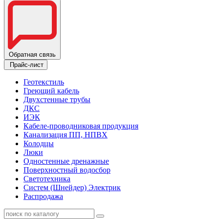
Обратная связь
Прайс-лист
Геотекстиль
Греющий кабель
Двухстенные трубы
ДКС
ИЭК
Кабеле-проводниковая продукция
Канализация ПП, НПВХ
Колодцы
Люки
Одностенные дренажные
Поверхностный водосбор
Светотехника
Систем (Шнейдер) Электрик
Распродажа