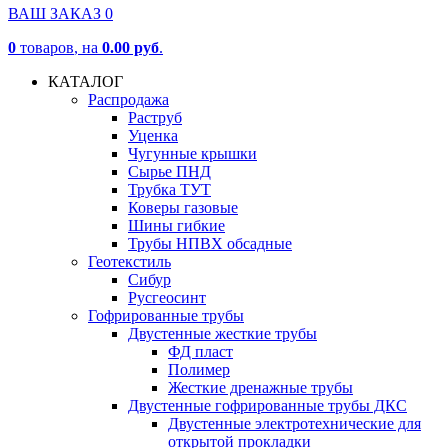
ВАШ ЗАКАЗ
0
0
товаров
, на
0.00 руб
.
КАТАЛОГ
Распродажа
Раструб
Уценка
Чугунные крышки
Сырье ПНД
Трубка ТУТ
Коверы газовые
Шины гибкие
Трубы НПВХ обсадные
Геотекстиль
Сибур
Русгеосинт
Гофрированные трубы
Двустенные жесткие трубы
ФД пласт
Полимер
Жесткие дренажные трубы
Двустенные гофрированные трубы ДКС
Двустенные электротехнические для
открытой прокладки