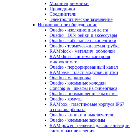
Молниеприемники
Проводники
Соединители
Электролитическое заземление
Низковольтное оборудование
Quadro - изоляционная лента
Quadro - DIN-рейки и аксессуары
Quadro - кабельные наконечники
Quadro - термоусаживаемая трубка
RAMblock - металлич. оболочки
RAMklima - система контроля
микроклимата
Quadro - перфорированный канал
RAMbase - пласт. модульн. щитки
Quadro - маркировка
Quadro - клеммные колодки
Conchiglia - шкафы из фибергласа
Quadro - промышленные разъемы
Quadro - хомуты
RAMbox - пластиковые корпуса IP67
из поликарбоната
Quadro - кнопки и выключатели
Quadro - клеммные зажимы
RAM power - решения для организации
систем распределения