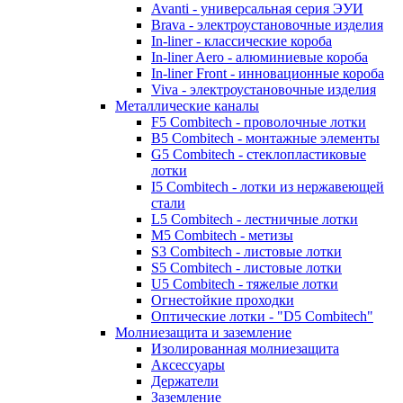
Avanti - универсальная серия ЭУИ
Brava - электроустановочные изделия
In-liner - классические короба
In-liner Aero - алюминиевые короба
In-liner Front - инновационные короба
Viva - электроустановочные изделия
Металлические каналы
F5 Combitech - проволочные лотки
B5 Combitech - монтажные элементы
G5 Combitech - стеклопластиковые
лотки
I5 Combitech - лотки из нержавеющей
стали
L5 Combitech - лестничные лотки
M5 Combitech - метизы
S3 Combitech - листовые лотки
S5 Combitech - листовые лотки
U5 Combitech - тяжелые лотки
Огнестойкие проходки
Оптические лотки - "D5 Combitech"
Молниезащита и заземление
Изолированная молниезащита
Аксессуары
Держатели
Заземление