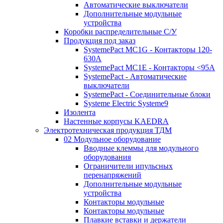
Автоматические выключатели
Дополнительные модульные
устройства
Коробки распределительные C/У
Продукция под заказ
SystemePact MC1G - Контакторы 120-
630A
SystemePact MC1E - Контакторы <95A
SystemePact - Автоматические
выключатели
SystemePact - Соединительные блоки
Systeme Electric Systeme9
Изолента
Настенные корпусы KAEDRA
Электротехническая продукция ТДМ
02 Модульное оборудование
Вводные клеммы для модульного
оборудования
Ограничители ипульсных
перенапряжений
Дополнительные модульные
устройства
Контакторы модульные
Контакторы модульные
Плавкие вставки и держатели