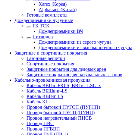
Xarex (Корея)
Alphatrace (Китай)
Готовые комплекты
Дождеприемники чугунные
ГК ТСК
Дождеприемники ВЧ
Литлидер
Дождеприемники из серого чугуна
Дождеприемники из высокопрочного чугуна
Защитные и спортивные покрытия
Газонные решетки
Спортивные покрытия
Защитные покрытия для ледовых арен
Защитные покрытия для натуральных газонов
Кабельно-проводниковая продукция
Кабель ВВГнг-FRLS, ВВГнг-LSLTx
Кабель ВБШвнг-LS
Кабель ВВГнг-LS
Кабель КГ
Провод бытовой ПУГСП (ПУГНП)
Провод бытовой ПУСП (ПУНП)
Провод нагревательный ПНСВ
Провод ПВС
Провод ПГВВП
Провод ПуВ (ПВ-1)