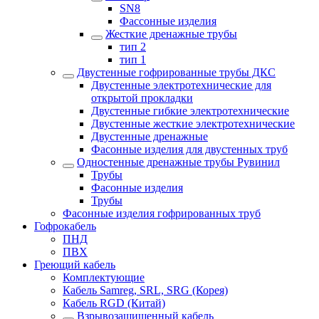
SN8
Фассонные изделия
Жесткие дренажные трубы
тип 2
тип 1
Двустенные гофрированные трубы ДКС
Двустенные электротехнические для
открытой прокладки
Двустенные гибкие электротехнические
Двустенные жесткие электротехнические
Двустенные дренажные
Фасонные изделия для двустенных труб
Одностенные дренажные трубы Рувинил
Трубы
Фасонные изделия
Трубы
Фасонные изделия гофрированных труб
Гофрокабель
ПНД
ПВХ
Греющий кабель
Комплектующие
Кабель Samreg, SRL, SRG (Корея)
Кабель RGD (Китай)
Взрывозащищенный кабель