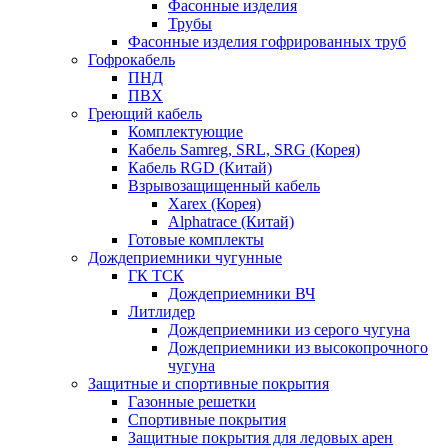
Фасонные изделия
Трубы
Фасонные изделия гофрированных труб
Гофрокабель
ПНД
ПВХ
Греющий кабель
Комплектующие
Кабель Samreg, SRL, SRG (Корея)
Кабель RGD (Китай)
Взрывозащищенный кабель
Xarex (Корея)
Alphatrace (Китай)
Готовые комплекты
Дождеприемники чугунные
ГК ТСК
Дождеприемники ВЧ
Литлидер
Дождеприемники из серого чугуна
Дождеприемники из высокопрочного
чугуна
Защитные и спортивные покрытия
Газонные решетки
Спортивные покрытия
Защитные покрытия для ледовых арен