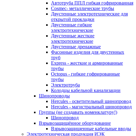
Автотруба ППЛ гибкая гофрированная
Cosmec- металлические трубы
Двустенные электротехнические для
открытой прокладки
Двустенные гибкие
электротехнические
Двустенные жесткие
электротехнические
Двустенные дренажные
Фасонные изделия для двустенных
труб
Express - жесткие и армированные
трубы
Octopus - гибкие гофрированные
трубы
Электротруба
Колодцы кабельной канализации
Шинопроводы
Hercules - осветительный шинопровод
Hercules - магистральный шинопровод
Группы (не создавать номенклатуру!)
Шинопровод
Взрывозащищённое оборудование
Взрывозащищенные кабельные вводы
Электротехническая продукция ИЭК