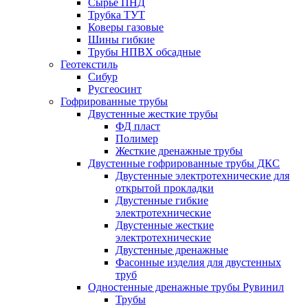
Сырье ПНД
Трубка ТУТ
Коверы газовые
Шины гибкие
Трубы НПВХ обсадные
Геотекстиль
Сибур
Русгеосинт
Гофрированные трубы
Двустенные жесткие трубы
ФД пласт
Полимер
Жесткие дренажные трубы
Двустенные гофрированные трубы ДКС
Двустенные электротехнические для
открытой прокладки
Двустенные гибкие
электротехнические
Двустенные жесткие
электротехнические
Двустенные дренажные
Фасонные изделия для двустенных
труб
Одностенные дренажные трубы Рувинил
Трубы