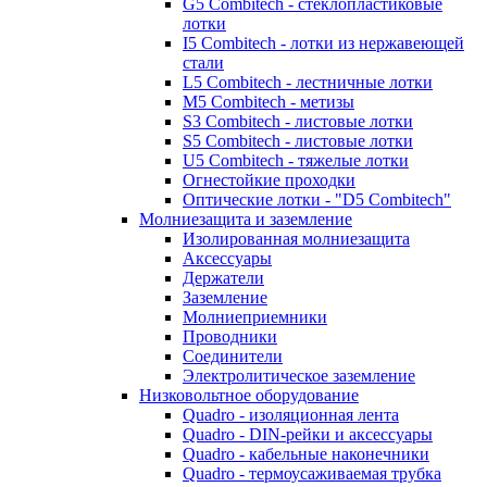
G5 Combitech - стеклопластиковые
лотки
I5 Combitech - лотки из нержавеющей
стали
L5 Combitech - лестничные лотки
M5 Combitech - метизы
S3 Combitech - листовые лотки
S5 Combitech - листовые лотки
U5 Combitech - тяжелые лотки
Огнестойкие проходки
Оптические лотки - "D5 Combitech"
Молниезащита и заземление
Изолированная молниезащита
Аксессуары
Держатели
Заземление
Молниеприемники
Проводники
Соединители
Электролитическое заземление
Низковольтное оборудование
Quadro - изоляционная лента
Quadro - DIN-рейки и аксессуары
Quadro - кабельные наконечники
Quadro - термоусаживаемая трубка