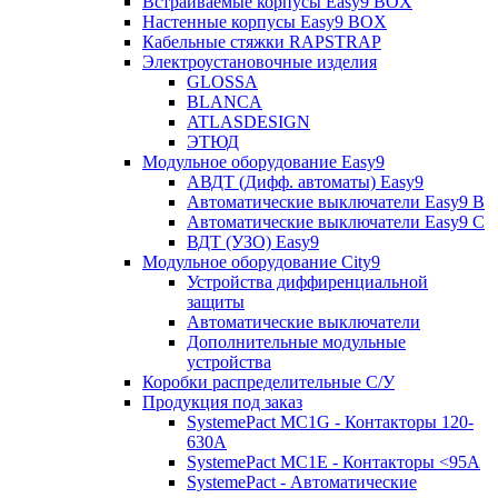
Встраиваемые корпусы Easy9 BOX
Настенные корпусы Easy9 BOX
Кабельные стяжки RAPSTRAP
Электроустановочные изделия
GLOSSA
BLANCA
ATLASDESIGN
ЭТЮД
Модульное оборудование Easy9
АВДТ (Дифф. автоматы) Easy9
Автоматические выключатели Easy9 В
Автоматические выключатели Easy9 С
ВДТ (УЗО) Easy9
Модульное оборудование City9
Устройства диффиренциальной
защиты
Автоматические выключатели
Дополнительные модульные
устройства
Коробки распределительные C/У
Продукция под заказ
SystemePact MC1G - Контакторы 120-
630A
SystemePact MC1E - Контакторы <95A
SystemePact - Автоматические