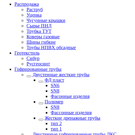
Распродажа
Раструб
Уценка
Чугунные крышки
Сырье ПНД
Трубка ТУТ
Коверы газовые
Шины гибкие
Трубы НПВХ обсадные
Геотекстиль
Сибур
Русгеосинт
Гофрированные трубы
Двустенные жесткие трубы
ФД пласт
SN6
SN8
Фасонные изделия
Полимер
SN8
Фассонные изделия
Жесткие дренажные трубы
тип 2
тип 1
Двустенные гофрированные трубы ДКС