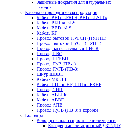
Защитные покрытия для натуральных
газонов
Кабельно-проводниковая продукция
Кабель ВВГнг-FRLS, ВВГнг-LSLTx
Кабель ВБШвнг-LS
Кабель ВВГнг-LS
Кабель КГ
Провод бытовой ПУГСП (ПУГНП)
Провод бытовой ПУСП (ПУНП)
Провод нагревательный ПНСВ
Провод ПВС
Провод ПГВВП
Провод ПуВ (ПВ-1)
Провод ПуГВ (ПВ-3)
Шнур ШВВП
Кабель МКЭШ
Кабель ППГнг-HF, ППГнг-FRHF
Провод СИП
Кабель АВБШв
Кабель АВВГ
Провод АПВ
Провод ПуГВ (ПВ-3) в коробке
Колодцы
Колодцы канализационные полимерные
Колодец канализационный Д315 (ID)