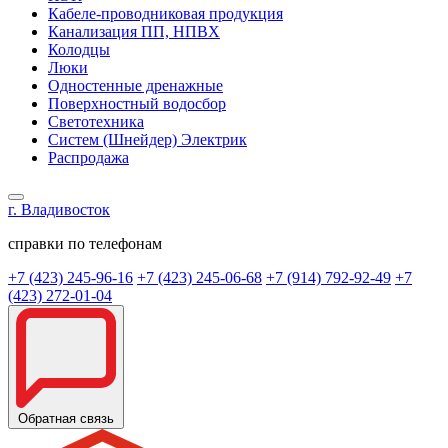
Кабеле-проводниковая продукция
Канализация ПП, НПВХ
Колодцы
Люки
Одностенные дренажные
Поверхностный водосбор
Светотехника
Систем (Шнейдер) Электрик
Распродажа
г. Владивосток
справки по телефонам
+7 (423) 245-96-16
+7 (423) 245-06-68
+7 (914) 792-92-49
+7
(423) 272-01-04
Обратная связь