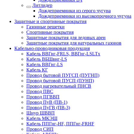
Литлидер
Дождеприемники из серого чугуна
Дождеприемники из высокопрочного чугуна
Защитные и спортивные покрытия
Газонные решетки
Спортивные покрытия
Защитные покрытия для ледовых арен
Защитные покрытия для натуральных газонов
Кабельно-проводниковая продукция
Кабель ВВГнг-FRLS, ВВГнг-LSLTx
Кабель ВБШвнг-LS
Кабель ВВГнг-LS
Кабель КГ
Провод бытовой ПУГСП (ПУГНП)
Провод бытовой ПУСП (ПУНП)
Провод нагревательный ПНСВ
Провод ПВС
Провод ПГВВП
Провод ПуВ (ПВ-1)
Провод ПуГВ (ПВ-3)
Шнур ШВВП
Кабель МКЭШ
Кабель ППГнг-HF, ППГнг-FRHF
Провод СИП