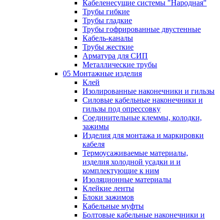
Кабеленесущие системы "Народная"
Трубы гибкие
Трубы гладкие
Трубы гофрированные двустенные
Кабель-каналы
Трубы жесткие
Арматура для СИП
Металлические трубы
05 Монтажные изделия
Клей
Изолированные наконечники и гильзы
Силовые кабельные наконечники и
гильзы под опрессовку
Соединительные клеммы, колодки,
зажимы
Изделия для монтажа и маркировки
кабеля
Термоусаживаемые материалы,
изделия холодной усадки и и
комплектующие к ним
Изоляционные материалы
Клейкие ленты
Блоки зажимов
Кабельные муфты
Болтовые кабельные наконечники и