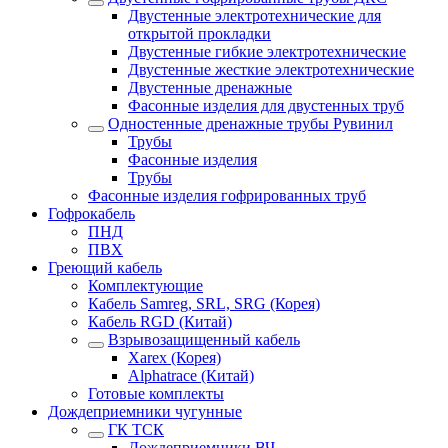
Двустенные электротехнические для
открытой прокладки
Двустенные гибкие электротехнические
Двустенные жесткие электротехнические
Двустенные дренажные
Фасонные изделия для двустенных труб
Одностенные дренажные трубы Рувинил
Трубы
Фасонные изделия
Трубы
Фасонные изделия гофрированных труб
Гофрокабель
ПНД
ПВХ
Греющий кабель
Комплектующие
Кабель Samreg, SRL, SRG (Корея)
Кабель RGD (Китай)
Взрывозащищенный кабель
Xarex (Корея)
Alphatrace (Китай)
Готовые комплекты
Дождеприемники чугунные
ГК ТСК
Дождеприемники ВЧ