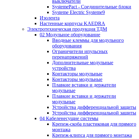
выключатели
SystemePact - Соединительные блоки
Systeme Electric Systeme9
Изолента
Настенные корпусы KAEDRA
Электротехническая продукция ТДМ
02 Модульное оборудование
Вводные клеммы для модульного
оборудования
Ограничители ипульсных
перенапряжений
Дополнительные модульные
устройства
Контакторы модульные
Контакторы модульные
Плавкие вставки и держатели
модульные
Плавкие вставки и держатели
модульные
Устройства дифференциальной защиты
Устройства дифференциальной защиты
04 Кабеленесущие системы
Крепеж-скоба пластиковая для прямого
монтажа
Крепеж-клипса для прямого монтажа