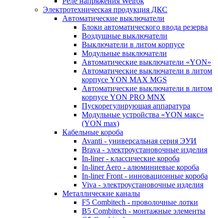
Реле напряжения Welrok
Электротехническая продукция ДКС
Автоматические выключатели
Блоки автоматического ввода резерва
Воздушные выключатели
Выключатели в литом корпусе
Модульные выключатели
Автоматические выключатели «YON»
Автоматические выключатели в литом
корпусе YON MAX MGS
Автоматические выключатели в литом
корпусе YON PRO MNX
Пускорегулирующая аппаратура
Модульные устройства «YON макс»
(YON max)
Кабельные короба
Avanti - универсальная серия ЭУИ
Brava - электроустановочные изделия
In-liner - классические короба
In-liner Aero - алюминиевые короба
In-liner Front - инновационные короба
Viva - электроустановочные изделия
Металлические каналы
F5 Combitech - проволочные лотки
B5 Combitech - монтажные элементы