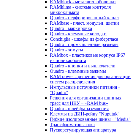
RAMblock - металлич. оболочки
RAMklima - система контроля
микроклимата
Quadro - перфорированный канал
RAMbase - пласт. модульн. щитки
Quadro - маркировка
Quadro - клеммные колодки
Conchiglia - шкафы из фибергласа
Quadro - промышленные разъемы
Quadro - хомуты
RAMbox - пластиковые корпуса IP67
из поликарбоната
Quadro - кнопки и выключатели
Quadro - клеммные зажимы
RAM power - решения для организации
систем распределения
Импульсные источники питания -
"Quadro"
Решения для организации шинных
трасс для НКУ – «RAM bus»
Quadro - шлейфы заземления
Клеммы на ДИН-рейку "Nuputuk"
Гибкие изолированные шины - "Media"
Трансформаторы тока
Пускорегулирующая аппаратура