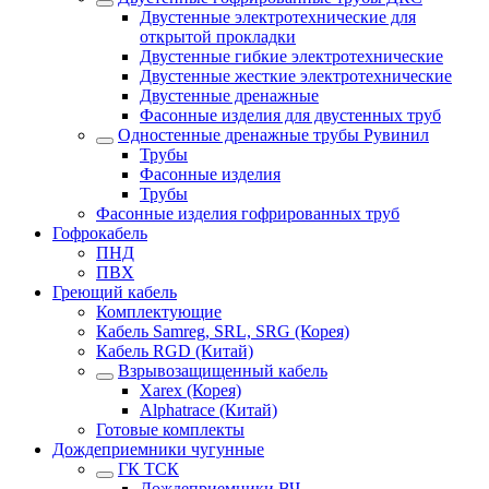
Двустенные электротехнические для
открытой прокладки
Двустенные гибкие электротехнические
Двустенные жесткие электротехнические
Двустенные дренажные
Фасонные изделия для двустенных труб
Одностенные дренажные трубы Рувинил
Трубы
Фасонные изделия
Трубы
Фасонные изделия гофрированных труб
Гофрокабель
ПНД
ПВХ
Греющий кабель
Комплектующие
Кабель Samreg, SRL, SRG (Корея)
Кабель RGD (Китай)
Взрывозащищенный кабель
Xarex (Корея)
Alphatrace (Китай)
Готовые комплекты
Дождеприемники чугунные
ГК ТСК
Дождеприемники ВЧ