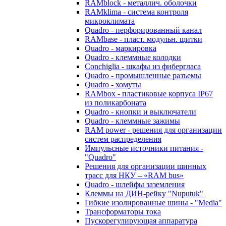
RAMblock - металлич. оболочки
RAMklima - система контроля
микроклимата
Quadro - перфорированный канал
RAMbase - пласт. модульн. щитки
Quadro - маркировка
Quadro - клеммные колодки
Conchiglia - шкафы из фибергласа
Quadro - промышленные разъемы
Quadro - хомуты
RAMbox - пластиковые корпуса IP67
из поликарбоната
Quadro - кнопки и выключатели
Quadro - клеммные зажимы
RAM power - решения для организации
систем распределения
Импульсные источники питания -
"Quadro"
Решения для организации шинных
трасс для НКУ – «RAM bus»
Quadro - шлейфы заземления
Клеммы на ДИН-рейку "Nuputuk"
Гибкие изолированные шины - "Media"
Трансформаторы тока
Пускорегулирующая аппаратура