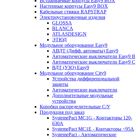
Встраиваемые корпусы Easy9 BOX
Настенные корпусы Easy9 BOX
Кабельные стяжки RAPSTRAP
Электроустановочные изделия
GLOSSA
BLANCA
ATLASDESIGN
ЭТЮД
Модульное оборудование Easy9
АВДТ (Дифф. автоматы) Easy9
Автоматические выключатели Easy9 В
Автоматические выключатели Easy9 С
ВДТ (УЗО) Easy9
Модульное оборудование City9
Устройства диффиренциальной
защиты
Автоматические выключатели
Дополнительные модульные
устройства
Коробки распределительные C/У
Продукция под заказ
SystemePact MC1G - Контакторы 120-
630A
SystemePact MC1E - Контакторы <95A
SystemePact - Автоматические