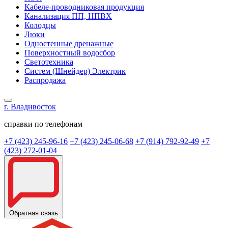
Кабеле-проводниковая продукция
Канализация ПП, НПВХ
Колодцы
Люки
Одностенные дренажные
Поверхностный водосбор
Светотехника
Систем (Шнейдер) Электрик
Распродажа
г. Владивосток
справки по телефонам
+7 (423) 245-96-16
+7 (423) 245-06-68
+7 (914) 792-92-49
+7
(423) 272-01-04
Обратная связь