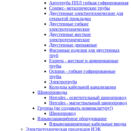
Автотруба ППЛ гибкая гофрированная
Cosmec- металлические трубы
Двустенные электротехнические для
открытой прокладки
Двустенные гибкие
электротехнические
Двустенные жесткие
электротехнические
Двустенные дренажные
Фасонные изделия для двустенных
труб
Express - жесткие и армированные
трубы
Octopus - гибкие гофрированные
трубы
Электротруба
Колодцы кабельной канализации
Шинопроводы
Hercules - осветительный шинопровод
Hercules - магистральный шинопровод
Группы (не создавать номенклатуру!)
Шинопровод
Взрывозащищённое оборудование
Взрывозащищенные кабельные вводы
Электротехническая продукция ИЭК