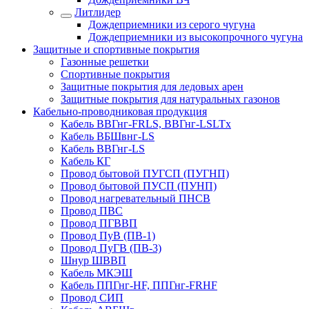
Литлидер
Дождеприемники из серого чугуна
Дождеприемники из высокопрочного чугуна
Защитные и спортивные покрытия
Газонные решетки
Спортивные покрытия
Защитные покрытия для ледовых арен
Защитные покрытия для натуральных газонов
Кабельно-проводниковая продукция
Кабель ВВГнг-FRLS, ВВГнг-LSLTx
Кабель ВБШвнг-LS
Кабель ВВГнг-LS
Кабель КГ
Провод бытовой ПУГСП (ПУГНП)
Провод бытовой ПУСП (ПУНП)
Провод нагревательный ПНСВ
Провод ПВС
Провод ПГВВП
Провод ПуВ (ПВ-1)
Провод ПуГВ (ПВ-3)
Шнур ШВВП
Кабель МКЭШ
Кабель ППГнг-HF, ППГнг-FRHF
Провод СИП