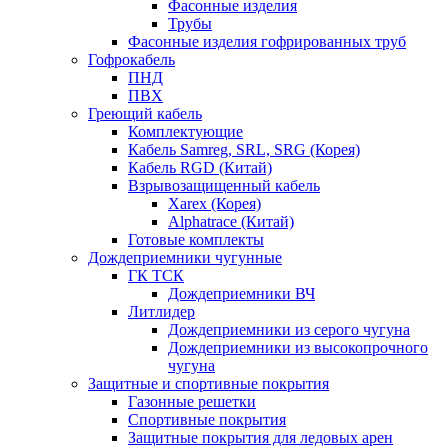
Фасонные изделия
Трубы
Фасонные изделия гофрированных труб
Гофрокабель
ПНД
ПВХ
Греющий кабель
Комплектующие
Кабель Samreg, SRL, SRG (Корея)
Кабель RGD (Китай)
Взрывозащищенный кабель
Xarex (Корея)
Alphatrace (Китай)
Готовые комплекты
Дождеприемники чугунные
ГК ТСК
Дождеприемники ВЧ
Литлидер
Дождеприемники из серого чугуна
Дождеприемники из высокопрочного
чугуна
Защитные и спортивные покрытия
Газонные решетки
Спортивные покрытия
Защитные покрытия для ледовых арен