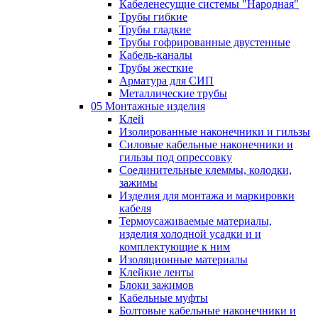
Кабеленесущие системы "Народная"
Трубы гибкие
Трубы гладкие
Трубы гофрированные двустенные
Кабель-каналы
Трубы жесткие
Арматура для СИП
Металлические трубы
05 Монтажные изделия
Клей
Изолированные наконечники и гильзы
Силовые кабельные наконечники и
гильзы под опрессовку
Соединительные клеммы, колодки,
зажимы
Изделия для монтажа и маркировки
кабеля
Термоусаживаемые материалы,
изделия холодной усадки и и
комплектующие к ним
Изоляционные материалы
Клейкие ленты
Блоки зажимов
Кабельные муфты
Болтовые кабельные наконечники и