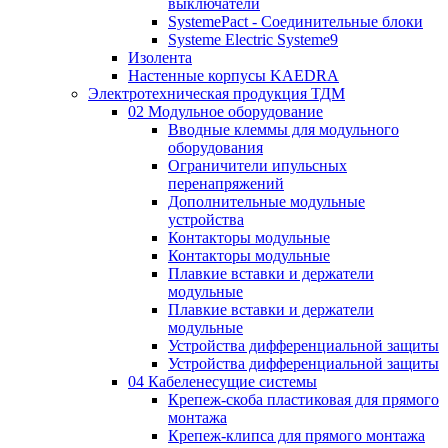
выключатели
SystemePact - Соединительные блоки
Systeme Electric Systeme9
Изолента
Настенные корпусы KAEDRA
Электротехническая продукция ТДМ
02 Модульное оборудование
Вводные клеммы для модульного
оборудования
Ограничители ипульсных
перенапряжений
Дополнительные модульные
устройства
Контакторы модульные
Контакторы модульные
Плавкие вставки и держатели
модульные
Плавкие вставки и держатели
модульные
Устройства дифференциальной защиты
Устройства дифференциальной защиты
04 Кабеленесущие системы
Крепеж-скоба пластиковая для прямого
монтажа
Крепеж-клипса для прямого монтажа