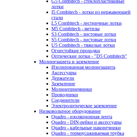
G5 Combitech - стеклопластиковые
лотки
I5 Combitech - лотки из нержавеющей
стали
L5 Combitech - лестничные лотки
M5 Combitech - метизы
S3 Combitech - листовые лотки
S5 Combitech - листовые лотки
U5 Combitech - тяжелые лотки
Огнестойкие проходки
Оптические лотки - "D5 Combitech"
Молниезащита и заземление
Изолированная молниезащита
Аксессуары
Держатели
Заземление
Молниеприемники
Проводники
Соединители
Электролитическое заземление
Низковольтное оборудование
Quadro - изоляционная лента
Quadro - DIN-рейки и аксессуары
Quadro - кабельные наконечники
Quadro - термоусаживаемая трубка