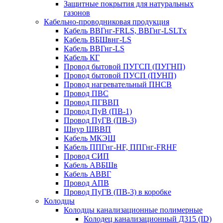
Защитные покрытия для натуральных
газонов
Кабельно-проводниковая продукция
Кабель ВВГнг-FRLS, ВВГнг-LSLTx
Кабель ВБШвнг-LS
Кабель ВВГнг-LS
Кабель КГ
Провод бытовой ПУГСП (ПУГНП)
Провод бытовой ПУСП (ПУНП)
Провод нагревательный ПНСВ
Провод ПВС
Провод ПГВВП
Провод ПуВ (ПВ-1)
Провод ПуГВ (ПВ-3)
Шнур ШВВП
Кабель МКЭШ
Кабель ППГнг-HF, ППГнг-FRHF
Провод СИП
Кабель АВБШв
Кабель АВВГ
Провод АПВ
Провод ПуГВ (ПВ-3) в коробке
Колодцы
Колодцы канализационные полимерные
Колодец канализационный Д315 (ID)