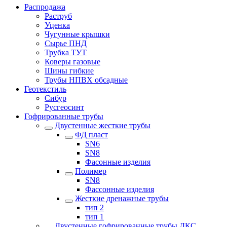
Распродажа
Раструб
Уценка
Чугунные крышки
Сырье ПНД
Трубка ТУТ
Коверы газовые
Шины гибкие
Трубы НПВХ обсадные
Геотекстиль
Сибур
Русгеосинт
Гофрированные трубы
Двустенные жесткие трубы
ФД пласт
SN6
SN8
Фасонные изделия
Полимер
SN8
Фассонные изделия
Жесткие дренажные трубы
тип 2
тип 1
Двустенные гофрированные трубы ДКС