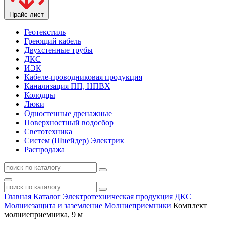
Прайс-лист
Геотекстиль
Греющий кабель
Двухстенные трубы
ДКС
ИЭК
Кабеле-проводниковая продукция
Канализация ПП, НПВХ
Колодцы
Люки
Одностенные дренажные
Поверхностный водосбор
Светотехника
Систем (Шнейдер) Электрик
Распродажа
Главная
Каталог
Электротехническая продукция ДКС
Молниезащита и заземление
Молниеприемники
Комплект
молниеприемника, 9 м