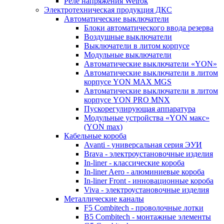
Реле напряжения Welrok
Электротехническая продукция ДКС
Автоматические выключатели
Блоки автоматического ввода резерва
Воздушные выключатели
Выключатели в литом корпусе
Модульные выключатели
Автоматические выключатели «YON»
Автоматические выключатели в литом
корпусе YON MAX MGS
Автоматические выключатели в литом
корпусе YON PRO MNX
Пускорегулирующая аппаратура
Модульные устройства «YON макс»
(YON max)
Кабельные короба
Avanti - универсальная серия ЭУИ
Brava - электроустановочные изделия
In-liner - классические короба
In-liner Aero - алюминиевые короба
In-liner Front - инновационные короба
Viva - электроустановочные изделия
Металлические каналы
F5 Combitech - проволочные лотки
B5 Combitech - монтажные элементы