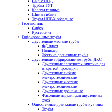
Сырье ПНД
Трубка ТУТ
Коверы газовые
Шины гибкие
Трубы НПВХ обсадные
Геотекстиль
Сибур
Русгеосинт
Гофрированные трубы
Двустенные жесткие трубы
ФД пласт
Полимер
Жесткие дренажные трубы
Двустенные гофрированные трубы ДКС
Двустенные электротехнические для
открытой прокладки
Двустенные гибкие
электротехнические
Двустенные жесткие
электротехнические
Двустенные дренажные
Фасонные изделия для двустенных
труб
Одностенные дренажные трубы Рувинил
Трубы