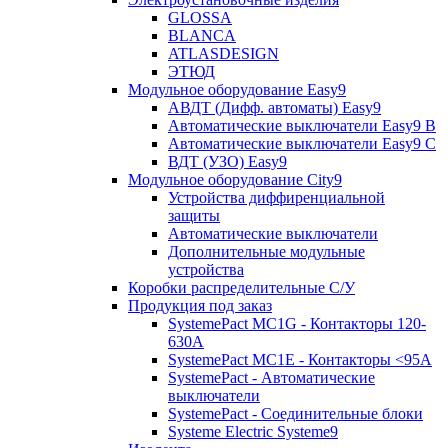
GLOSSA
BLANCA
ATLASDESIGN
ЭТЮД
Модульное оборудование Easy9
АВДТ (Дифф. автоматы) Easy9
Автоматические выключатели Easy9 В
Автоматические выключатели Easy9 С
ВДТ (УЗО) Easy9
Модульное оборудование City9
Устройства диффиренциальной
защиты
Автоматические выключатели
Дополнительные модульные
устройства
Коробки распределительные C/У
Продукция под заказ
SystemePact MC1G - Контакторы 120-
630A
SystemePact MC1E - Контакторы <95A
SystemePact - Автоматические
выключатели
SystemePact - Соединительные блоки
Systeme Electric Systeme9