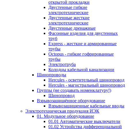
открытой прокладки
Двустенные гибкие
электротехнические
Двустенные жесткие
электротехнические
Двустенные дренажные
Фасонные изделия для двустенных
труб
Express - жесткие и армированные
трубы
Octopus - гибкие гофрированные
трубы
Электротруба
Колодцы кабельной канализации
Шинопроводы
Hercules - осветительный шинопровод
Hercules - магистральный шинопровод
Группы (не создавать номенклатуру!)
Шинопровод
Взрывозащищённое оборудование
Взрывозащищенные кабельные вводы
Электротехническая продукция ИЭК
01. Модульное оборудование
01.01 Автоматические выключатели
01.02 Устройства дифференциальной