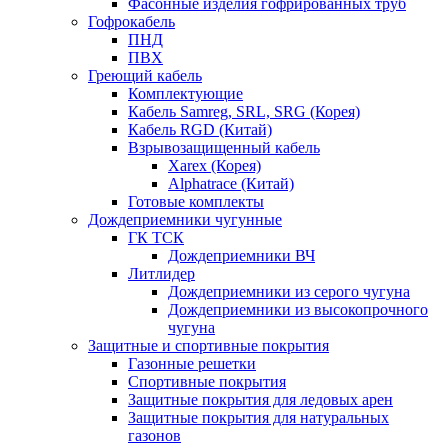
Фасонные изделия гофрированных труб
Гофрокабель
ПНД
ПВХ
Греющий кабель
Комплектующие
Кабель Samreg, SRL, SRG (Корея)
Кабель RGD (Китай)
Взрывозащищенный кабель
Xarex (Корея)
Alphatrace (Китай)
Готовые комплекты
Дождеприемники чугунные
ГК ТСК
Дождеприемники ВЧ
Литлидер
Дождеприемники из серого чугуна
Дождеприемники из высокопрочного
чугуна
Защитные и спортивные покрытия
Газонные решетки
Спортивные покрытия
Защитные покрытия для ледовых арен
Защитные покрытия для натуральных
газонов