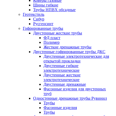
Коверы газовые
Шины гибкие
Трубы НПВХ обсадные
Геотекстиль
Сибур
Русгеосинт
Гофрированные трубы
Двустенные жесткие трубы
ФД пласт
Полимер
Жесткие дренажные трубы
Двустенные гофрированные трубы ДКС
Двустенные электротехнические для
открытой прокладки
Двустенные гибкие
электротехнические
Двустенные жесткие
электротехнические
Двустенные дренажные
Фасонные изделия для двустенных
труб
Одностенные дренажные трубы Рувинил
Трубы
Фасонные изделия
Трубы