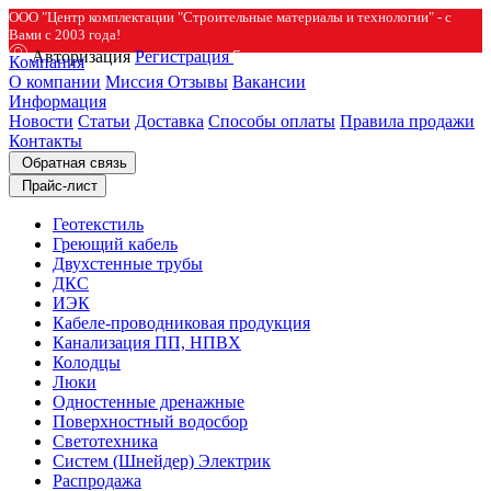
ООО "Центр комплектации "Строительные материалы и технологии" - с
Вами с 2003 года!
Авторизация
Регистрация
Компания
О компании
Миссия
Отзывы
Вакансии
Информация
Новости
Статьи
Доставка
Способы оплаты
Правила продажи
Контакты
Обратная связь
Прайс-лист
Геотекстиль
Греющий кабель
Двухстенные трубы
ДКС
ИЭК
Кабеле-проводниковая продукция
Канализация ПП, НПВХ
Колодцы
Люки
Одностенные дренажные
Поверхностный водосбор
Светотехника
Систем (Шнейдер) Электрик
Распродажа