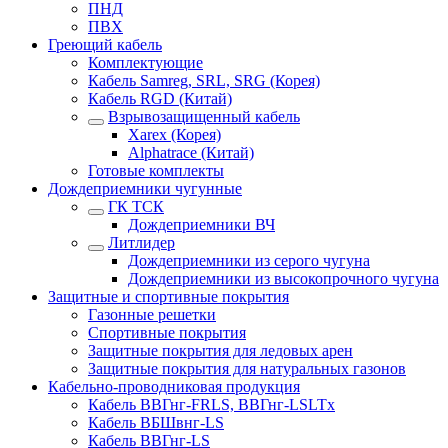
ПНД
ПВХ
Греющий кабель
Комплектующие
Кабель Samreg, SRL, SRG (Корея)
Кабель RGD (Китай)
Взрывозащищенный кабель
Xarex (Корея)
Alphatrace (Китай)
Готовые комплекты
Дождеприемники чугунные
ГК ТСК
Дождеприемники ВЧ
Литлидер
Дождеприемники из серого чугуна
Дождеприемники из высокопрочного чугуна
Защитные и спортивные покрытия
Газонные решетки
Спортивные покрытия
Защитные покрытия для ледовых арен
Защитные покрытия для натуральных газонов
Кабельно-проводниковая продукция
Кабель ВВГнг-FRLS, ВВГнг-LSLTx
Кабель ВБШвнг-LS
Кабель ВВГнг-LS