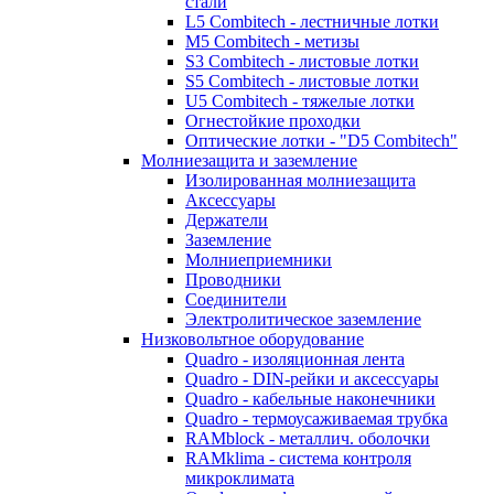
стали
L5 Combitech - лестничные лотки
M5 Combitech - метизы
S3 Combitech - листовые лотки
S5 Combitech - листовые лотки
U5 Combitech - тяжелые лотки
Огнестойкие проходки
Оптические лотки - "D5 Combitech"
Молниезащита и заземление
Изолированная молниезащита
Аксессуары
Держатели
Заземление
Молниеприемники
Проводники
Соединители
Электролитическое заземление
Низковольтное оборудование
Quadro - изоляционная лента
Quadro - DIN-рейки и аксессуары
Quadro - кабельные наконечники
Quadro - термоусаживаемая трубка
RAMblock - металлич. оболочки
RAMklima - система контроля
микроклимата