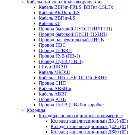
Кабельно-проводниковая продукция
Кабель ВВГнг-FRLS, ВВГнг-LSLTx
Кабель ВБШвнг-LS
Кабель ВВГнг-LS
Кабель КГ
Провод бытовой ПУГСП (ПУГНП)
Провод бытовой ПУСП (ПУНП)
Провод нагревательный ПНСВ
Провод ПВС
Провод ПГВВП
Провод ПуВ (ПВ-1)
Провод ПуГВ (ПВ-3)
Шнур ШВВП
Кабель МКЭШ
Кабель ППГнг-HF, ППГнг-FRHF
Провод СИП
Кабель АВБШв
Кабель АВВГ
Провод АПВ
Провод ПуГВ (ПВ-3) в коробке
Колодцы
Колодцы канализационные полимерные
Колодец канализационный Д315 (ID)
Колодец канализационный Д425 (ID)
Колодец канализационный Д600 (ID)