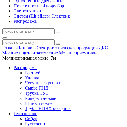
Одностенные дренажные
Поверхностный водосбор
Светотехника
Систем (Шнейдер) Электрик
Распродажа
Главная
Каталог
Электротехническая продукция ДКС
Молниезащита и заземление
Молниеприемники
Молниеприемная мачта, 7м
Распродажа
Раструб
Уценка
Чугунные крышки
Сырье ПНД
Трубка ТУТ
Коверы газовые
Шины гибкие
Трубы НПВХ обсадные
Геотекстиль
Сибур
Русгеосинт