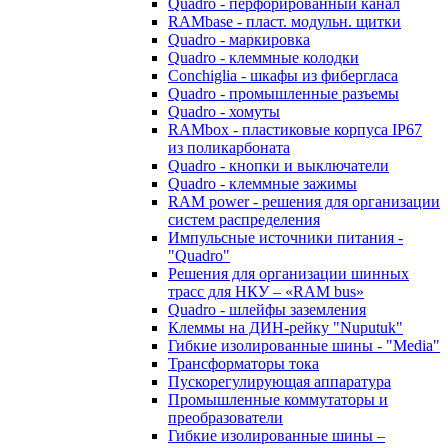
Quadro - перфорированный канал
RAMbase - пласт. модульн. щитки
Quadro - маркировка
Quadro - клеммные колодки
Conchiglia - шкафы из фибергласа
Quadro - промышленные разъемы
Quadro - хомуты
RAMbox - пластиковые корпуса IP67
из поликарбоната
Quadro - кнопки и выключатели
Quadro - клеммные зажимы
RAM power - решения для организации
систем распределения
Импульсные источники питания -
"Quadro"
Решения для организации шинных
трасс для НКУ – «RAM bus»
Quadro - шлейфы заземления
Клеммы на ДИН-рейку "Nuputuk"
Гибкие изолированные шины - "Media"
Трансформаторы тока
Пускорегулирующая аппаратура
Промышленные коммутаторы и
преобразователи
Гибкие изолированные шины –