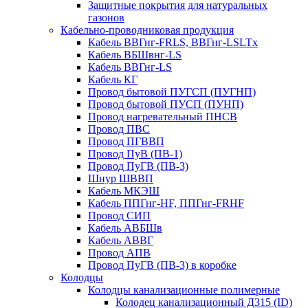
Защитные покрытия для натуральных
газонов
Кабельно-проводниковая продукция
Кабель ВВГнг-FRLS, ВВГнг-LSLTx
Кабель ВБШвнг-LS
Кабель ВВГнг-LS
Кабель КГ
Провод бытовой ПУГСП (ПУГНП)
Провод бытовой ПУСП (ПУНП)
Провод нагревательный ПНСВ
Провод ПВС
Провод ПГВВП
Провод ПуВ (ПВ-1)
Провод ПуГВ (ПВ-3)
Шнур ШВВП
Кабель МКЭШ
Кабель ППГнг-HF, ППГнг-FRHF
Провод СИП
Кабель АВБШв
Кабель АВВГ
Провод АПВ
Провод ПуГВ (ПВ-3) в коробке
Колодцы
Колодцы канализационные полимерные
Колодец канализационный Д315 (ID)