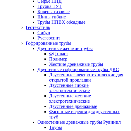
Сырье ПНД
Трубка ТУТ
Коверы газовые
Шины гибкие
Трубы НПВХ обсадные
Геотекстиль
Сибур
Русгеосинт
Гофрированные трубы
Двустенные жесткие трубы
ФД пласт
Полимер
Жесткие дренажные трубы
Двустенные гофрированные трубы ДКС
Двустенные электротехнические для
открытой прокладки
Двустенные гибкие
электротехнические
Двустенные жесткие
электротехнические
Двустенные дренажные
Фасонные изделия для двустенных
труб
Одностенные дренажные трубы Рувинил
Трубы