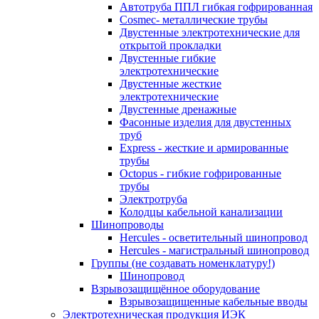
Автотруба ППЛ гибкая гофрированная
Cosmec- металлические трубы
Двустенные электротехнические для
открытой прокладки
Двустенные гибкие
электротехнические
Двустенные жесткие
электротехнические
Двустенные дренажные
Фасонные изделия для двустенных
труб
Express - жесткие и армированные
трубы
Octopus - гибкие гофрированные
трубы
Электротруба
Колодцы кабельной канализации
Шинопроводы
Hercules - осветительный шинопровод
Hercules - магистральный шинопровод
Группы (не создавать номенклатуру!)
Шинопровод
Взрывозащищённое оборудование
Взрывозащищенные кабельные вводы
Электротехническая продукция ИЭК