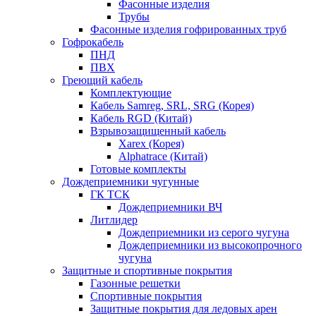
Фасонные изделия
Трубы
Фасонные изделия гофрированных труб
Гофрокабель
ПНД
ПВХ
Греющий кабель
Комплектующие
Кабель Samreg, SRL, SRG (Корея)
Кабель RGD (Китай)
Взрывозащищенный кабель
Xarex (Корея)
Alphatrace (Китай)
Готовые комплекты
Дождеприемники чугунные
ГК ТСК
Дождеприемники ВЧ
Литлидер
Дождеприемники из серого чугуна
Дождеприемники из высокопрочного
чугуна
Защитные и спортивные покрытия
Газонные решетки
Спортивные покрытия
Защитные покрытия для ледовых арен