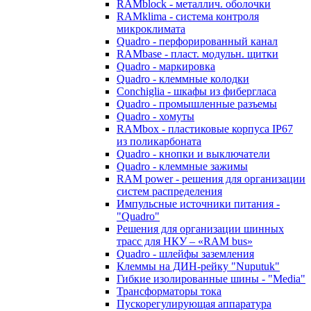
RAMblock - металлич. оболочки
RAMklima - система контроля
микроклимата
Quadro - перфорированный канал
RAMbase - пласт. модульн. щитки
Quadro - маркировка
Quadro - клеммные колодки
Conchiglia - шкафы из фибергласа
Quadro - промышленные разъемы
Quadro - хомуты
RAMbox - пластиковые корпуса IP67
из поликарбоната
Quadro - кнопки и выключатели
Quadro - клеммные зажимы
RAM power - решения для организации
систем распределения
Импульсные источники питания -
"Quadro"
Решения для организации шинных
трасс для НКУ – «RAM bus»
Quadro - шлейфы заземления
Клеммы на ДИН-рейку "Nuputuk"
Гибкие изолированные шины - "Media"
Трансформаторы тока
Пускорегулирующая аппаратура