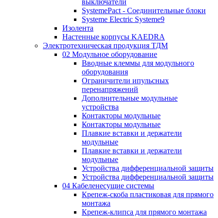
выключатели
SystemePact - Соединительные блоки
Systeme Electric Systeme9
Изолента
Настенные корпусы KAEDRA
Электротехническая продукция ТДМ
02 Модульное оборудование
Вводные клеммы для модульного
оборудования
Ограничители ипульсных
перенапряжений
Дополнительные модульные
устройства
Контакторы модульные
Контакторы модульные
Плавкие вставки и держатели
модульные
Плавкие вставки и держатели
модульные
Устройства дифференциальной защиты
Устройства дифференциальной защиты
04 Кабеленесущие системы
Крепеж-скоба пластиковая для прямого
монтажа
Крепеж-клипса для прямого монтажа