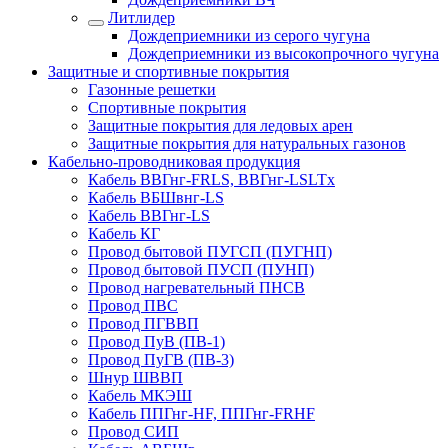
Литлидер
Дождеприемники из серого чугуна
Дождеприемники из высокопрочного чугуна
Защитные и спортивные покрытия
Газонные решетки
Спортивные покрытия
Защитные покрытия для ледовых арен
Защитные покрытия для натуральных газонов
Кабельно-проводниковая продукция
Кабель ВВГнг-FRLS, ВВГнг-LSLTx
Кабель ВБШвнг-LS
Кабель ВВГнг-LS
Кабель КГ
Провод бытовой ПУГСП (ПУГНП)
Провод бытовой ПУСП (ПУНП)
Провод нагревательный ПНСВ
Провод ПВС
Провод ПГВВП
Провод ПуВ (ПВ-1)
Провод ПуГВ (ПВ-3)
Шнур ШВВП
Кабель МКЭШ
Кабель ППГнг-HF, ППГнг-FRHF
Провод СИП