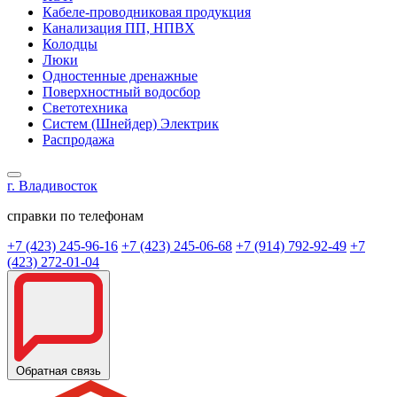
Кабеле-проводниковая продукция
Канализация ПП, НПВХ
Колодцы
Люки
Одностенные дренажные
Поверхностный водосбор
Светотехника
Систем (Шнейдер) Электрик
Распродажа
г. Владивосток
справки по телефонам
+7 (423) 245-96-16
+7 (423) 245-06-68
+7 (914) 792-92-49
+7
(423) 272-01-04
Обратная связь