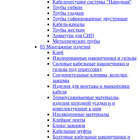
Кабеленесущие системы "Народная"
Трубы гибкие
Трубы гладкие
Трубы гофрированные двустенные
Кабель-каналы
Трубы жесткие
Арматура для СИП
Металлические трубы
05 Монтажные изделия
Клей
Изолированные наконечники и гильзы
Силовые кабельные наконечники и
гильзы под опрессовку
Соединительные клеммы, колодки,
зажимы
Изделия для монтажа и маркировки
кабеля
Термоусаживаемые материалы,
изделия холодной усадки и и
комплектующие к ним
Изоляционные материалы
Клейкие ленты
Блоки зажимов
Кабельные муфты
Болтовые кабельные наконечники и