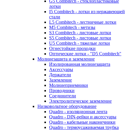
G5 Combitech - стеклопластиковые
лотки
I5 Combitech - лотки из нержавеющей
стали
L5 Combitech - лестничные лотки
M5 Combitech - метизы
S3 Combitech - листовые лотки
S5 Combitech - листовые лотки
U5 Combitech - тяжелые лотки
Огнестойкие проходки
Оптические лотки - "D5 Combitech"
Молниезащита и заземление
Изолированная молниезащита
Аксессуары
Держатели
Заземление
Молниеприемники
Проводники
Соединители
Электролитическое заземление
Низковольтное оборудование
Quadro - изоляционная лента
Quadro - DIN-рейки и аксессуары
Quadro - кабельные наконечники
Quadro - термоусаживаемая трубка