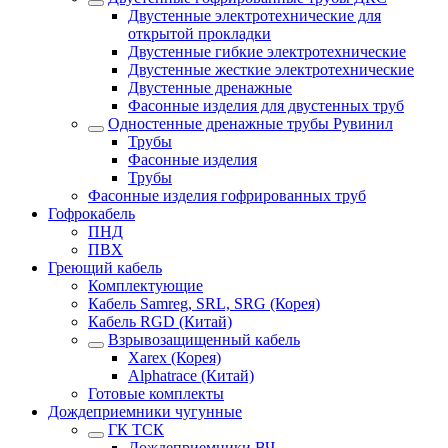
Двустенные электротехнические для
открытой прокладки
Двустенные гибкие электротехнические
Двустенные жесткие электротехнические
Двустенные дренажные
Фасонные изделия для двустенных труб
Одностенные дренажные трубы Рувинил
Трубы
Фасонные изделия
Трубы
Фасонные изделия гофрированных труб
Гофрокабель
ПНД
ПВХ
Греющий кабель
Комплектующие
Кабель Samreg, SRL, SRG (Корея)
Кабель RGD (Китай)
Взрывозащищенный кабель
Xarex (Корея)
Alphatrace (Китай)
Готовые комплекты
Дождеприемники чугунные
ГК ТСК
Дождеприемники ВЧ