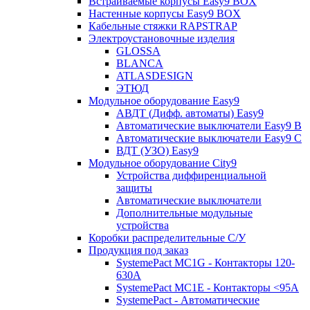
Встраиваемые корпусы Easy9 BOX
Настенные корпусы Easy9 BOX
Кабельные стяжки RAPSTRAP
Электроустановочные изделия
GLOSSA
BLANCA
ATLASDESIGN
ЭТЮД
Модульное оборудование Easy9
АВДТ (Дифф. автоматы) Easy9
Автоматические выключатели Easy9 В
Автоматические выключатели Easy9 С
ВДТ (УЗО) Easy9
Модульное оборудование City9
Устройства диффиренциальной
защиты
Автоматические выключатели
Дополнительные модульные
устройства
Коробки распределительные C/У
Продукция под заказ
SystemePact MC1G - Контакторы 120-
630A
SystemePact MC1E - Контакторы <95A
SystemePact - Автоматические