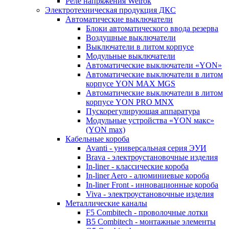
Реле напряжения Welrok
Электротехническая продукция ДКС
Автоматические выключатели
Блоки автоматического ввода резерва
Воздушные выключатели
Выключатели в литом корпусе
Модульные выключатели
Автоматические выключатели «YON»
Автоматические выключатели в литом
корпусе YON MAX MGS
Автоматические выключатели в литом
корпусе YON PRO MNX
Пускорегулирующая аппаратура
Модульные устройства «YON макс»
(YON max)
Кабельные короба
Avanti - универсальная серия ЭУИ
Brava - электроустановочные изделия
In-liner - классические короба
In-liner Aero - алюминиевые короба
In-liner Front - инновационные короба
Viva - электроустановочные изделия
Металлические каналы
F5 Combitech - проволочные лотки
B5 Combitech - монтажные элементы