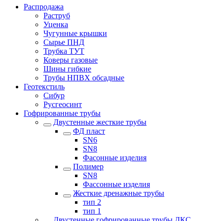
Распродажа
Раструб
Уценка
Чугунные крышки
Сырье ПНД
Трубка ТУТ
Коверы газовые
Шины гибкие
Трубы НПВХ обсадные
Геотекстиль
Сибур
Русгеосинт
Гофрированные трубы
Двустенные жесткие трубы
ФД пласт
SN6
SN8
Фасонные изделия
Полимер
SN8
Фассонные изделия
Жесткие дренажные трубы
тип 2
тип 1
Двустенные гофрированные трубы ДКС