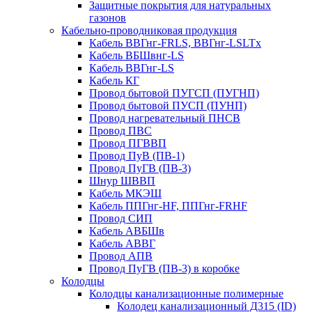
Защитные покрытия для натуральных
газонов
Кабельно-проводниковая продукция
Кабель ВВГнг-FRLS, ВВГнг-LSLTx
Кабель ВБШвнг-LS
Кабель ВВГнг-LS
Кабель КГ
Провод бытовой ПУГСП (ПУГНП)
Провод бытовой ПУСП (ПУНП)
Провод нагревательный ПНСВ
Провод ПВС
Провод ПГВВП
Провод ПуВ (ПВ-1)
Провод ПуГВ (ПВ-3)
Шнур ШВВП
Кабель МКЭШ
Кабель ППГнг-HF, ППГнг-FRHF
Провод СИП
Кабель АВБШв
Кабель АВВГ
Провод АПВ
Провод ПуГВ (ПВ-3) в коробке
Колодцы
Колодцы канализационные полимерные
Колодец канализационный Д315 (ID)