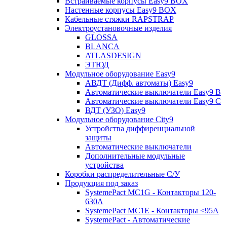
Встраиваемые корпусы Easy9 BOX
Настенные корпусы Easy9 BOX
Кабельные стяжки RAPSTRAP
Электроустановочные изделия
GLOSSA
BLANCA
ATLASDESIGN
ЭТЮД
Модульное оборудование Easy9
АВДТ (Дифф. автоматы) Easy9
Автоматические выключатели Easy9 В
Автоматические выключатели Easy9 С
ВДТ (УЗО) Easy9
Модульное оборудование City9
Устройства диффиренциальной
защиты
Автоматические выключатели
Дополнительные модульные
устройства
Коробки распределительные C/У
Продукция под заказ
SystemePact MC1G - Контакторы 120-
630A
SystemePact MC1E - Контакторы <95A
SystemePact - Автоматические