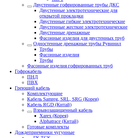
Двустенные гофрированные трубы ДКС
Двустенные электротехнические для
открытой прокладки
Двустенные гибкие электротехнические
Двустенные жесткие электротехнические
Двустенные дренажные
Фасонные изделия для двустенных труб
Одностенные дренажные трубы Рувинил
Трубы
Фасонные изделия
Трубы
Фасонные изделия гофрированных труб
Гофрокабель
ПНД
ПВХ
Греющий кабель
Комплектующие
Кабель Samreg, SRL, SRG (Корея)
Кабель RGD (Китай)
Взрывозащищенный кабель
Xarex (Корея)
Alphatrace (Китай)
Готовые комплекты
Дождеприемники чугунные
ГК ТСК