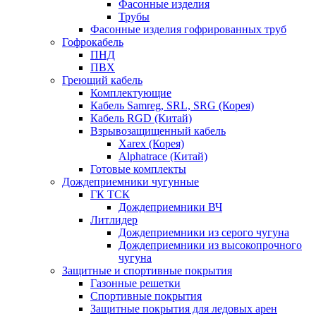
Фасонные изделия
Трубы
Фасонные изделия гофрированных труб
Гофрокабель
ПНД
ПВХ
Греющий кабель
Комплектующие
Кабель Samreg, SRL, SRG (Корея)
Кабель RGD (Китай)
Взрывозащищенный кабель
Xarex (Корея)
Alphatrace (Китай)
Готовые комплекты
Дождеприемники чугунные
ГК ТСК
Дождеприемники ВЧ
Литлидер
Дождеприемники из серого чугуна
Дождеприемники из высокопрочного
чугуна
Защитные и спортивные покрытия
Газонные решетки
Спортивные покрытия
Защитные покрытия для ледовых арен