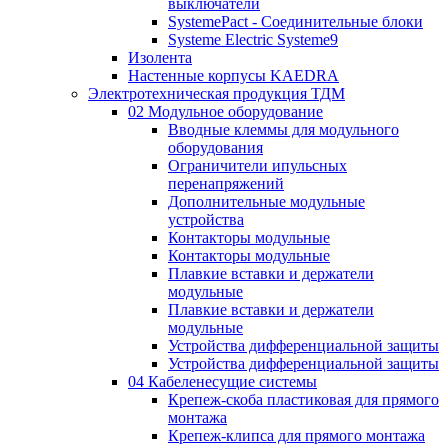
выключатели
SystemePact - Соединительные блоки
Systeme Electric Systeme9
Изолента
Настенные корпусы KAEDRA
Электротехническая продукция ТДМ
02 Модульное оборудование
Вводные клеммы для модульного
оборудования
Ограничители ипульсных
перенапряжений
Дополнительные модульные
устройства
Контакторы модульные
Контакторы модульные
Плавкие вставки и держатели
модульные
Плавкие вставки и держатели
модульные
Устройства дифференциальной защиты
Устройства дифференциальной защиты
04 Кабеленесущие системы
Крепеж-скоба пластиковая для прямого
монтажа
Крепеж-клипса для прямого монтажа