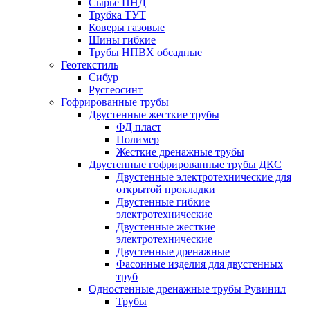
Сырье ПНД
Трубка ТУТ
Коверы газовые
Шины гибкие
Трубы НПВХ обсадные
Геотекстиль
Сибур
Русгеосинт
Гофрированные трубы
Двустенные жесткие трубы
ФД пласт
Полимер
Жесткие дренажные трубы
Двустенные гофрированные трубы ДКС
Двустенные электротехнические для
открытой прокладки
Двустенные гибкие
электротехнические
Двустенные жесткие
электротехнические
Двустенные дренажные
Фасонные изделия для двустенных
труб
Одностенные дренажные трубы Рувинил
Трубы