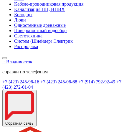
Кабеле-проводниковая продукция
Канализация ПП, НПВХ
Колодцы
Люки
Одностенные дренажные
Поверхностный водосбор
Светотехника
Систем (Шнейдер) Электрик
Распродажа
г. Владивосток
справки по телефонам
+7 (423) 245-96-16
+7 (423) 245-06-68
+7 (914) 792-92-49
+7
(423) 272-01-04
Обратная связь