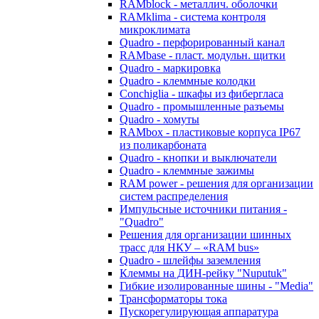
RAMblock - металлич. оболочки
RAMklima - система контроля
микроклимата
Quadro - перфорированный канал
RAMbase - пласт. модульн. щитки
Quadro - маркировка
Quadro - клеммные колодки
Conchiglia - шкафы из фибергласа
Quadro - промышленные разъемы
Quadro - хомуты
RAMbox - пластиковые корпуса IP67
из поликарбоната
Quadro - кнопки и выключатели
Quadro - клеммные зажимы
RAM power - решения для организации
систем распределения
Импульсные источники питания -
"Quadro"
Решения для организации шинных
трасс для НКУ – «RAM bus»
Quadro - шлейфы заземления
Клеммы на ДИН-рейку "Nuputuk"
Гибкие изолированные шины - "Media"
Трансформаторы тока
Пускорегулирующая аппаратура