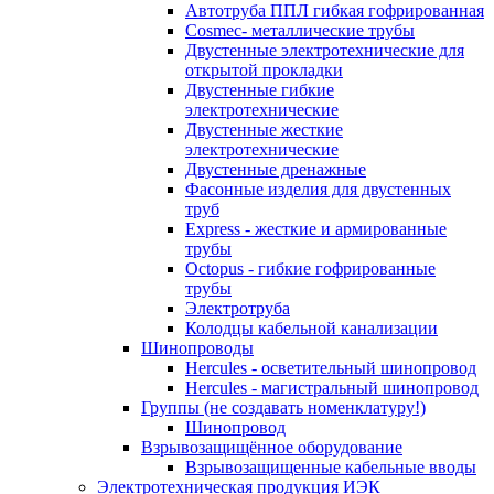
Автотруба ППЛ гибкая гофрированная
Cosmec- металлические трубы
Двустенные электротехнические для
открытой прокладки
Двустенные гибкие
электротехнические
Двустенные жесткие
электротехнические
Двустенные дренажные
Фасонные изделия для двустенных
труб
Express - жесткие и армированные
трубы
Octopus - гибкие гофрированные
трубы
Электротруба
Колодцы кабельной канализации
Шинопроводы
Hercules - осветительный шинопровод
Hercules - магистральный шинопровод
Группы (не создавать номенклатуру!)
Шинопровод
Взрывозащищённое оборудование
Взрывозащищенные кабельные вводы
Электротехническая продукция ИЭК