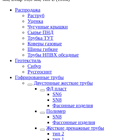
Распродажа
Раструб
Уценка
Чугунные крышки
Сырье ПНД
Трубка ТУТ
Коверы газовые
Шины гибкие
Трубы НПВХ обсадные
Геотекстиль
Сибур
Русгеосинт
Гофрированные трубы
Двустенные жесткие трубы
ФД пласт
SN6
SN8
Фасонные изделия
Полимер
SN8
Фассонные изделия
Жесткие дренажные трубы
тип 2
тип 1