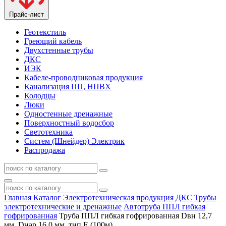
Прайс-лист
Геотекстиль
Греющий кабель
Двухстенные трубы
ДКС
ИЭК
Кабеле-проводниковая продукция
Канализация ПП, НПВХ
Колодцы
Люки
Одностенные дренажные
Поверхностный водосбор
Светотехника
Систем (Шнейдер) Электрик
Распродажа
Главная
Каталог
Электротехническая продукция ДКС
Трубы
электротехнические и дренажные
Автотруба ППЛ гибкая
гофрированная
Труба ППЛ гибкая гофрированная Dвн 12,7
мм, Dнар 16,0 мм, тип Е (100м)