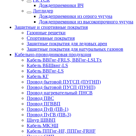
Дождеприемники ВЧ
Литлидер
Дождеприемники из серого чугуна
Дождеприемники из высокопрочного чугуна
Защитные и спортивные покрытия
Газонные решетки
Спортивные покрытия
Защитные покрытия для ледовых арен
Защитные покрытия для натуральных газонов
Кабельно-проводниковая продукция
Кабель ВВГнг-FRLS, ВВГнг-LSLTx
Кабель ВБШвнг-LS
Кабель ВВГнг-LS
Кабель КГ
Провод бытовой ПУГСП (ПУГНП)
Провод бытовой ПУСП (ПУНП)
Провод нагревательный ПНСВ
Провод ПВС
Провод ПГВВП
Провод ПуВ (ПВ-1)
Провод ПуГВ (ПВ-3)
Шнур ШВВП
Кабель МКЭШ
Кабель ППГнг-HF, ППГнг-FRHF