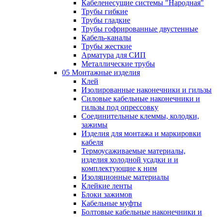
Кабеленесущие системы "Народная"
Трубы гибкие
Трубы гладкие
Трубы гофрированные двустенные
Кабель-каналы
Трубы жесткие
Арматура для СИП
Металлические трубы
05 Монтажные изделия
Клей
Изолированные наконечники и гильзы
Силовые кабельные наконечники и
гильзы под опрессовку
Соединительные клеммы, колодки,
зажимы
Изделия для монтажа и маркировки
кабеля
Термоусаживаемые материалы,
изделия холодной усадки и и
комплектующие к ним
Изоляционные материалы
Клейкие ленты
Блоки зажимов
Кабельные муфты
Болтовые кабельные наконечники и