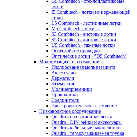
G5 Combitech - стеклопластиковые
лотки
I5 Combitech - лотки из нержавеющей
стали
L5 Combitech - лестничные лотки
M5 Combitech - метизы
S3 Combitech - листовые лотки
S5 Combitech - листовые лотки
U5 Combitech - тяжелые лотки
Огнестойкие проходки
Оптические лотки - "D5 Combitech"
Молниезащита и заземление
Изолированная молниезащита
Аксессуары
Держатели
Заземление
Молниеприемники
Проводники
Соединители
Электролитическое заземление
Низковольтное оборудование
Quadro - изоляционная лента
Quadro - DIN-рейки и аксессуары
Quadro - кабельные наконечники
Quadro - термоусаживаемая трубка