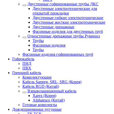
Двустенные гофрированные трубы ДКС
Двустенные электротехнические для
открытой прокладки
Двустенные гибкие электротехнические
Двустенные жесткие электротехнические
Двустенные дренажные
Фасонные изделия для двустенных труб
Одностенные дренажные трубы Рувинил
Трубы
Фасонные изделия
Трубы
Фасонные изделия гофрированных труб
Гофрокабель
ПНД
ПВХ
Греющий кабель
Комплектующие
Кабель Samreg, SRL, SRG (Корея)
Кабель RGD (Китай)
Взрывозащищенный кабель
Xarex (Корея)
Alphatrace (Китай)
Готовые комплекты
Дождеприемники чугунные
ГК ТСК