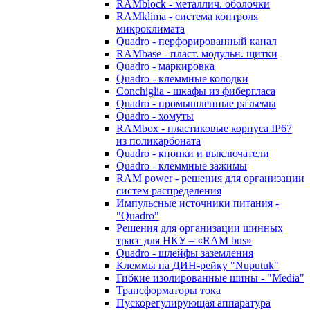
RAMblock - металлич. оболочки
RAMklima - система контроля
микроклимата
Quadro - перфорированный канал
RAMbase - пласт. модульн. щитки
Quadro - маркировка
Quadro - клеммные колодки
Conchiglia - шкафы из фибергласа
Quadro - промышленные разъемы
Quadro - хомуты
RAMbox - пластиковые корпуса IP67
из поликарбоната
Quadro - кнопки и выключатели
Quadro - клеммные зажимы
RAM power - решения для организации
систем распределения
Импульсные источники питания -
"Quadro"
Решения для организации шинных
трасс для НКУ – «RAM bus»
Quadro - шлейфы заземления
Клеммы на ДИН-рейку "Nuputuk"
Гибкие изолированные шины - "Media"
Трансформаторы тока
Пускорегулирующая аппаратура