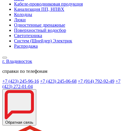
Кабеле-проводниковая продукция
Канализация ПП, НПВХ
Колодцы
Люки
Одностенные дренажные
Поверхностный водосбор
Светотехника
Систем (Шнейдер) Электрик
Распродажа
г. Владивосток
справки по телефонам
+7 (423) 245-96-16
+7 (423) 245-06-68
+7 (914) 792-92-49
+7
(423) 272-01-04
Обратная связь