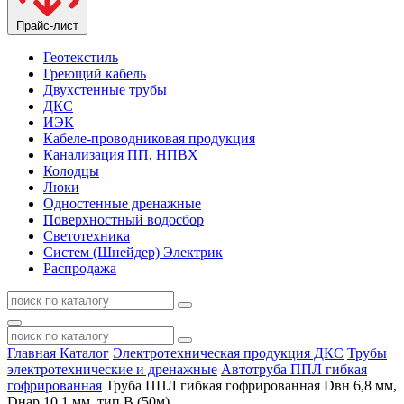
Прайс-лист
Геотекстиль
Греющий кабель
Двухстенные трубы
ДКС
ИЭК
Кабеле-проводниковая продукция
Канализация ПП, НПВХ
Колодцы
Люки
Одностенные дренажные
Поверхностный водосбор
Светотехника
Систем (Шнейдер) Электрик
Распродажа
Главная
Каталог
Электротехническая продукция ДКС
Трубы
электротехнические и дренажные
Автотруба ППЛ гибкая
гофрированная
Труба ППЛ гибкая гофрированная Dвн 6,8 мм,
Dнар 10,1 мм, тип B (50м)