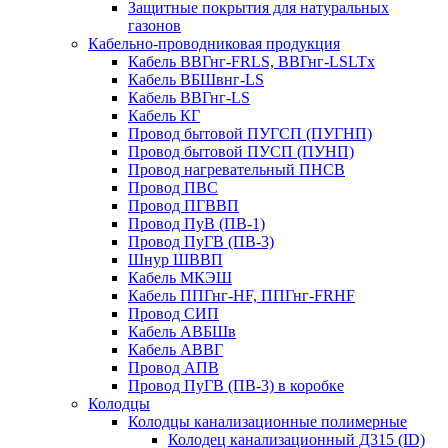
Защитные покрытия для натуральных
газонов
Кабельно-проводниковая продукция
Кабель ВВГнг-FRLS, ВВГнг-LSLTx
Кабель ВБШвнг-LS
Кабель ВВГнг-LS
Кабель КГ
Провод бытовой ПУГСП (ПУГНП)
Провод бытовой ПУСП (ПУНП)
Провод нагревательный ПНСВ
Провод ПВС
Провод ПГВВП
Провод ПуВ (ПВ-1)
Провод ПуГВ (ПВ-3)
Шнур ШВВП
Кабель МКЭШ
Кабель ППГнг-HF, ППГнг-FRHF
Провод СИП
Кабель АВБШв
Кабель АВВГ
Провод АПВ
Провод ПуГВ (ПВ-3) в коробке
Колодцы
Колодцы канализационные полимерные
Колодец канализационный Д315 (ID)