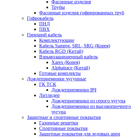
Фасонные изделия
Трубы
Фасонные изделия гофрированных труб
Гофрокабель
ПНД
ПВХ
Греющий кабель
Комплектующие
Кабель Samreg, SRL, SRG (Корея)
Кабель RGD (Китай)
Взрывозащищенный кабель
Xarex (Корея)
Alphatrace (Китай)
Готовые комплекты
Дождеприемники чугунные
ГК ТСК
Дождеприемники ВЧ
Литлидер
Дождеприемники из серого чугуна
Дождеприемники из высокопрочного
чугуна
Защитные и спортивные покрытия
Газонные решетки
Спортивные покрытия
Защитные покрытия для ледовых арен