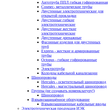
Автотруба ППЛ гибкая гофрированная
Cosmec- металлические трубы
Двустенные электротехнические для
открытой прокладки
Двустенные гибкие
электротехнические
Двустенные жесткие
электротехнические
Двустенные дренажные
Фасонные изделия для двустенных
труб
Express - жесткие и армированные
трубы
Octopus - гибкие гофрированные
трубы
Электротруба
Колодцы кабельной канализации
Шинопроводы
Hercules - осветительный шинопровод
Hercules - магистральный шинопровод
Группы (не создавать номенклатуру!)
Шинопровод
Взрывозащищённое оборудование
Взрывозащищенные кабельные вводы
Электротехническая продукция ИЭК