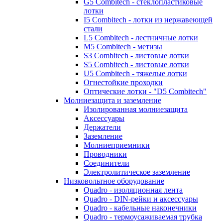
G5 Combitech - стеклопластиковые
лотки
I5 Combitech - лотки из нержавеющей
стали
L5 Combitech - лестничные лотки
M5 Combitech - метизы
S3 Combitech - листовые лотки
S5 Combitech - листовые лотки
U5 Combitech - тяжелые лотки
Огнестойкие проходки
Оптические лотки - "D5 Combitech"
Молниезащита и заземление
Изолированная молниезащита
Аксессуары
Держатели
Заземление
Молниеприемники
Проводники
Соединители
Электролитическое заземление
Низковольтное оборудование
Quadro - изоляционная лента
Quadro - DIN-рейки и аксессуары
Quadro - кабельные наконечники
Quadro - термоусаживаемая трубка