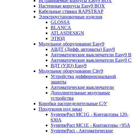
Встраиваемые корпусы Easy9 BOX
Настенные корпусы Easy9 BOX
Кабельные стяжки RAPSTRAP
Электроустановочные изделия
GLOSSA
BLANCA
ATLASDESIGN
ЭТЮД
Модульное оборудование Easy9
АВДТ (Дифф. автоматы) Easy9
Автоматические выключатели Easy9 В
Автоматические выключатели Easy9 С
ВДТ (УЗО) Easy9
Модульное оборудование City9
Устройства диффиренциальной
защиты
Автоматические выключатели
Дополнительные модульные
устройства
Коробки распределительные C/У
Продукция под заказ
SystemePact MC1G - Контакторы 120-
630A
SystemePact MC1E - Контакторы <95A
SystemePact - Автоматические