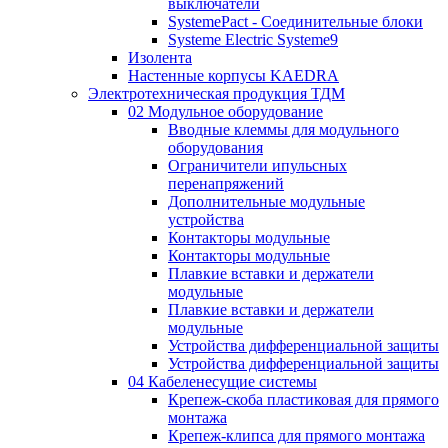
выключатели
SystemePact - Соединительные блоки
Systeme Electric Systeme9
Изолента
Настенные корпусы KAEDRA
Электротехническая продукция ТДМ
02 Модульное оборудование
Вводные клеммы для модульного
оборудования
Ограничители ипульсных
перенапряжений
Дополнительные модульные
устройства
Контакторы модульные
Контакторы модульные
Плавкие вставки и держатели
модульные
Плавкие вставки и держатели
модульные
Устройства дифференциальной защиты
Устройства дифференциальной защиты
04 Кабеленесущие системы
Крепеж-скоба пластиковая для прямого
монтажа
Крепеж-клипса для прямого монтажа