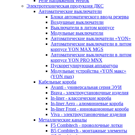
Реле напряжения Welrok
Электротехническая продукция ДКС
Автоматические выключатели
Блоки автоматического ввода резерва
Воздушные выключатели
Выключатели в литом корпусе
Модульные выключатели
Автоматические выключатели «YON»
Автоматические выключатели в литом
корпусе YON MAX MGS
Автоматические выключатели в литом
корпусе YON PRO MNX
Пускорегулирующая аппаратура
Модульные устройства «YON макс»
(YON max)
Кабельные короба
Avanti - универсальная серия ЭУИ
Brava - электроустановочные изделия
In-liner - классические короба
In-liner Aero - алюминиевые короба
In-liner Front - инновационные короба
Viva - электроустановочные изделия
Металлические каналы
F5 Combitech - проволочные лотки
B5 Combitech - монтажные элементы