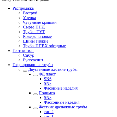
Распродажа
Раструб
Уценка
Чугунные крышки
Сырье ПНД
Трубка ТУТ
Коверы газовые
Шины гибкие
Трубы НПВХ обсадные
Геотекстиль
Сибур
Русгеосинт
Гофрированные трубы
Двустенные жесткие трубы
ФД пласт
SN6
SN8
Фасонные изделия
Полимер
SN8
Фассонные изделия
Жесткие дренажные трубы
тип 2
тип 1