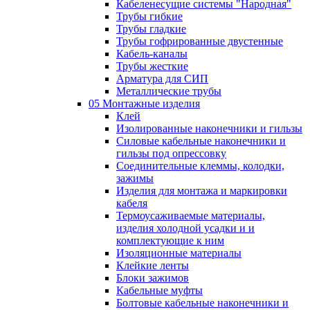
Кабеленесущие системы "Народная"
Трубы гибкие
Трубы гладкие
Трубы гофрированные двустенные
Кабель-каналы
Трубы жесткие
Арматура для СИП
Металлические трубы
05 Монтажные изделия
Клей
Изолированные наконечники и гильзы
Силовые кабельные наконечники и
гильзы под опрессовку
Соединительные клеммы, колодки,
зажимы
Изделия для монтажа и маркировки
кабеля
Термоусаживаемые материалы,
изделия холодной усадки и и
комплектующие к ним
Изоляционные материалы
Клейкие ленты
Блоки зажимов
Кабельные муфты
Болтовые кабельные наконечники и