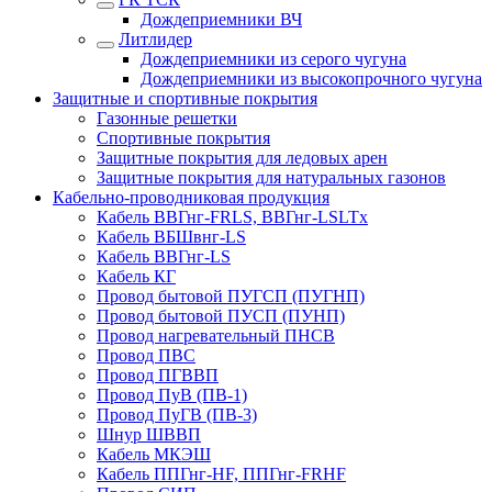
Дождеприемники ВЧ
Литлидер
Дождеприемники из серого чугуна
Дождеприемники из высокопрочного чугуна
Защитные и спортивные покрытия
Газонные решетки
Спортивные покрытия
Защитные покрытия для ледовых арен
Защитные покрытия для натуральных газонов
Кабельно-проводниковая продукция
Кабель ВВГнг-FRLS, ВВГнг-LSLTx
Кабель ВБШвнг-LS
Кабель ВВГнг-LS
Кабель КГ
Провод бытовой ПУГСП (ПУГНП)
Провод бытовой ПУСП (ПУНП)
Провод нагревательный ПНСВ
Провод ПВС
Провод ПГВВП
Провод ПуВ (ПВ-1)
Провод ПуГВ (ПВ-3)
Шнур ШВВП
Кабель МКЭШ
Кабель ППГнг-HF, ППГнг-FRHF