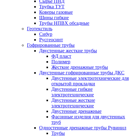
Сырье ПНД
Трубка ТУТ
Коверы газовые
Шины гибкие
Трубы НПВХ обсадные
Геотекстиль
Сибур
Русгеосинт
Гофрированные трубы
Двустенные жесткие трубы
ФД пласт
Полимер
Жесткие дренажные трубы
Двустенные гофрированные трубы ДКС
Двустенные электротехнические для
открытой прокладки
Двустенные гибкие
электротехнические
Двустенные жесткие
электротехнические
Двустенные дренажные
Фасонные изделия для двустенных
труб
Одностенные дренажные трубы Рувинил
Трубы