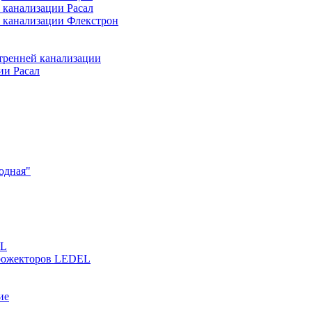
 канализации Расал
 канализации Флекстрон
тренней канализации
ии Расал
одная"
EL
прожекторов LEDEL
ие