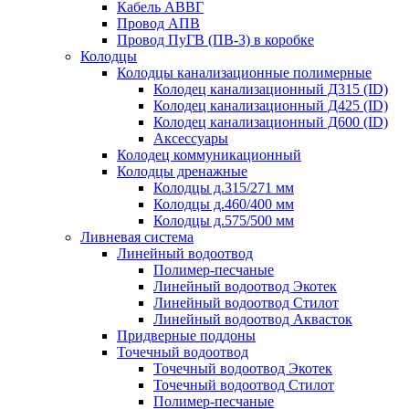
Кабель АВВГ
Провод АПВ
Провод ПуГВ (ПВ-3) в коробке
Колодцы
Колодцы канализационные полимерные
Колодец канализационный Д315 (ID)
Колодец канализационный Д425 (ID)
Колодец канализационный Д600 (ID)
Аксессуары
Колодец коммуникационный
Колодцы дренажные
Колодцы д.315/271 мм
Колодцы д.460/400 мм
Колодцы д.575/500 мм
Ливневая система
Линейный водоотвод
Полимер-песчаные
Линейный водоотвод Экотек
Линейный водоотвод Стилот
Линейный водоотвод Аквасток
Придверные поддоны
Точечный водоотвод
Точечный водоотвод Экотек
Точечный водоотвод Стилот
Полимер-песчаные