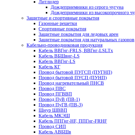
Литлидер
Дождеприемники из серого чугуна
Дождеприемники из высокопрочного чу
Защитные и спортивные покрытия
Газонные решетки
Спортивные покрытия
Защитные покрытия для ледовых арен
Защитные покрытия для натуральных газонов
Кабельно-проводниковая продукция
Кабель ВВГнг-FRLS, ВВГнг-LSLTx
Кабель ВБШвнг-LS
Кабель ВВГнг-LS
Кабель КГ
Провод бытовой ПУГСП (ПУГНП)
Провод бытовой ПУСП (ПУНП)
Провод нагревательный ПНСВ
Провод ПВС
Провод ПГВВП
Провод ПуВ (ПВ-1)
Провод ПуГВ (ПВ-3)
Шнур ШВВП
Кабель МКЭШ
Кабель ППГнг-HF, ППГнг-FRHF
Провод СИП
Кабель АВБШв