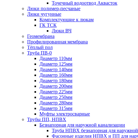
Точечный водоотвод Аквасток
Люки полимер-песчаные
Люки чугунные
Комплектующие к люкам
ГК ТСК
Люки ВЧ
Геомембрана
Профилированная мембрана
Тёплый пол
Труба ПВ-0
Диаметр 110мм
Диаметр 125мм
Диаметр 140мм
Диаметр 160мм
Диаметр 180мм
Диаметр 200мм
Диаметр 225мм
Диаметр 250мм
Диаметр 280мм
Диаметр 315мм
Муфты электросварные
Трубы ПП, НПВХ
Безнапорная для наружной канализации
Труба НПВХ безнапорная для наружной
Фасонные изделия НПВХ и ПП для нар