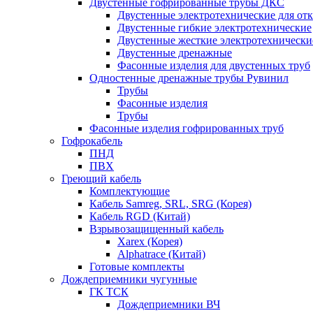
Двустенные гофрированные трубы ДКС
Двустенные электротехнические для от
Двустенные гибкие электротехнические
Двустенные жесткие электротехнически
Двустенные дренажные
Фасонные изделия для двустенных труб
Одностенные дренажные трубы Рувинил
Трубы
Фасонные изделия
Трубы
Фасонные изделия гофрированных труб
Гофрокабель
ПНД
ПВХ
Греющий кабель
Комплектующие
Кабель Samreg, SRL, SRG (Корея)
Кабель RGD (Китай)
Взрывозащищенный кабель
Xarex (Корея)
Alphatrace (Китай)
Готовые комплекты
Дождеприемники чугунные
ГК ТСК
Дождеприемники ВЧ