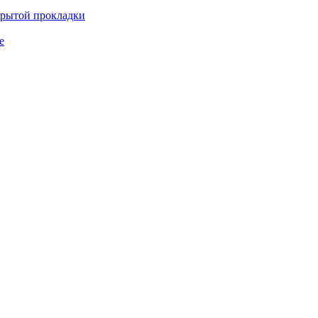
крытой прокладки
е