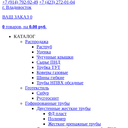
+7 (914) 792-92-49
+7 (423) 272-01-04
г. Владивосток
ВАШ ЗАКАЗ
0
0
товаров
, на
0.00 руб
.
КАТАЛОГ
Распродажа
Раструб
Уценка
Чугунные крышки
Сырье ПНД
Трубка ТУТ
Коверы газовые
Шины гибкие
Трубы НПВХ обсадные
Геотекстиль
Сибур
Русгеосинт
Гофрированные трубы
Двустенные жесткие трубы
ФД пласт
Полимер
Жесткие дренажные трубы