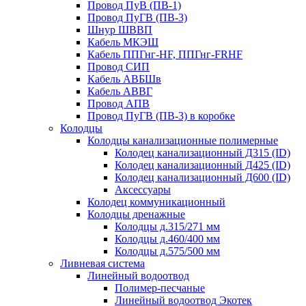
Провод ПуВ (ПВ-1)
Провод ПуГВ (ПВ-3)
Шнур ШВВП
Кабель МКЭШ
Кабель ППГнг-HF, ППГнг-FRHF
Провод СИП
Кабель АВБШв
Кабель АВВГ
Провод АПВ
Провод ПуГВ (ПВ-3) в коробке
Колодцы
Колодцы канализационные полимерные
Колодец канализационный Д315 (ID)
Колодец канализационный Д425 (ID)
Колодец канализационный Д600 (ID)
Аксессуары
Колодец коммуникационный
Колодцы дренажные
Колодцы д.315/271 мм
Колодцы д.460/400 мм
Колодцы д.575/500 мм
Ливневая система
Линейный водоотвод
Полимер-песчаные
Линейный водоотвод Экотек