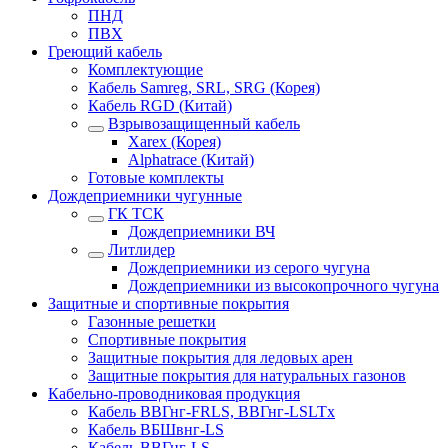
ПНД
ПВХ
Греющий кабель
Комплектующие
Кабель Samreg, SRL, SRG (Корея)
Кабель RGD (Китай)
Взрывозащищенный кабель
Xarex (Корея)
Alphatrace (Китай)
Готовые комплекты
Дождеприемники чугунные
ГК ТСК
Дождеприемники ВЧ
Литлидер
Дождеприемники из серого чугуна
Дождеприемники из высокопрочного чугуна
Защитные и спортивные покрытия
Газонные решетки
Спортивные покрытия
Защитные покрытия для ледовых арен
Защитные покрытия для натуральных газонов
Кабельно-проводниковая продукция
Кабель ВВГнг-FRLS, ВВГнг-LSLTx
Кабель ВБШвнг-LS
Кабель ВВГнг-LS