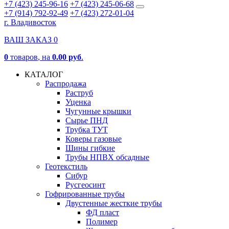
+7 (423) 245-96-16
+7 (423) 245-06-68
+7 (914) 792-92-49
+7 (423) 272-01-04
г. Владивосток
ВАШ ЗАКАЗ
0
0
товаров
, на
0.00 руб
.
КАТАЛОГ
Распродажа
Раструб
Уценка
Чугунные крышки
Сырье ПНД
Трубка ТУТ
Коверы газовые
Шины гибкие
Трубы НПВХ обсадные
Геотекстиль
Сибур
Русгеосинт
Гофрированные трубы
Двустенные жесткие трубы
ФД пласт
Полимер