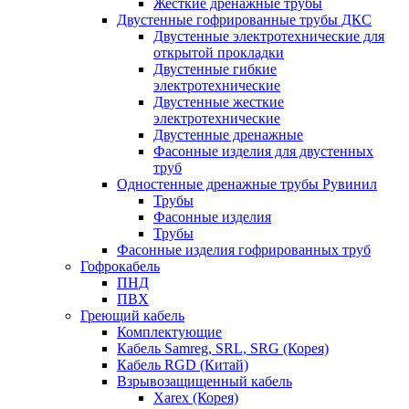
Жесткие дренажные трубы
Двустенные гофрированные трубы ДКС
Двустенные электротехнические для
открытой прокладки
Двустенные гибкие
электротехнические
Двустенные жесткие
электротехнические
Двустенные дренажные
Фасонные изделия для двустенных
труб
Одностенные дренажные трубы Рувинил
Трубы
Фасонные изделия
Трубы
Фасонные изделия гофрированных труб
Гофрокабель
ПНД
ПВХ
Греющий кабель
Комплектующие
Кабель Samreg, SRL, SRG (Корея)
Кабель RGD (Китай)
Взрывозащищенный кабель
Xarex (Корея)