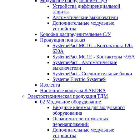
Модульное оборудование City9
Устройства диффиренциальной
защиты
Автоматические выключатели
Дополнительные модульные
устройства
Коробки распределительные C/У
Продукция под заказ
SystemePact MC1G - Контакторы 120-
630A
SystemePact MC1E - Контакторы <95A
SystemePact - Автоматические
выключатели
SystemePact - Соединительные блоки
Systeme Electric Systeme9
Изолента
Настенные корпусы KAEDRA
Электротехническая продукция ТДМ
02 Модульное оборудование
Вводные клеммы для модульного
оборудования
Ограничители ипульсных
перенапряжений
Дополнительные модульные
устройства