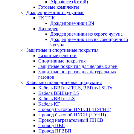
Alphatrace (Китай)
Готовые комплекты
Дождеприемники чугунные
ГК ТСК
Дождеприемники ВЧ
Литлидер
Дождеприемники из серого чугуна
Дождеприемники из высокопрочного
чугуна
Защитные и спортивные покрытия
Газонные решетки
Спортивные покрытия
Защитные покрытия для ледовых арен
Защитные покрытия для натуральных
газонов
Кабельно-проводниковая продукция
Кабель ВВГнг-FRLS, ВВГнг-LSLTx
Кабель ВБШвнг-LS
Кабель ВВГнг-LS
Кабель КГ
Провод бытовой ПУГСП (ПУГНП)
Провод бытовой ПУСП (ПУНП)
Провод нагревательный ПНСВ
Провод ПВС
Провод ПГВВП