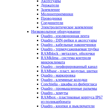
Аксессуары
Держатели
Заземление
Молниеприемники
Проводники
Соединители
Электролитическое заземление
Низковольтное оборудование
Quadro - изоляционная лента
Quadro - DIN-рейки и аксессуары
Quadro - кабельные наконечники
Quadro - термоусаживаемая трубка
RAMblock - металлич. оболочки
RAMklima - система контроля
микроклимата
Quadro - перфорированный канал
RAMbase - пласт. модульн. щитки
Quadro - маркировка
Quadro - клеммные колодки
Conchiglia - шкафы из фибергласа
Quadro - промышленные разъемы
Quadro - хомуты
RAMbox - пластиковые корпуса IP67
из поликарбоната
Quadro - кнопки и выключатели