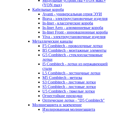
Модульные устройства «YON макс»
(YON max)
Кабельные короба
Avanti - универсальная серия ЭУИ
Brava - электроустановочные изделия
In-liner - классические короба
In-liner Aero - алюминиевые короба
In-liner Front - инновационные короба
Viva - электроустановочные изделия
Металлические каналы
F5 Combitech - проволочные лотки
B5 Combitech - монтажные элементы
G5 Combitech - стеклопластиковые
лотки
I5 Combitech - лотки из нержавеющей
стали
L5 Combitech - лестничные лотки
M5 Combitech - метизы
S3 Combitech - листовые лотки
S5 Combitech - листовые лотки
U5 Combitech - тяжелые лотки
Огнестойкие проходки
Оптические лотки - "D5 Combitech"
Молниезащита и заземление
Изолированная молниезащита