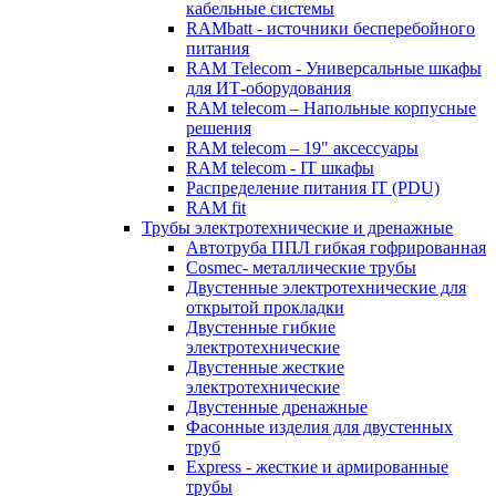
кабельные системы
RAMbatt - источники бесперебойного
питания
RAM Telecom - Универсальные шкафы
для ИТ-оборудования
RAM telecom – Напольные корпусные
решения
RAM telecom – 19" аксессуары
RAM telecom - IT шкафы
Распределение питания IT (PDU)
RAM fit
Трубы электротехнические и дренажные
Автотруба ППЛ гибкая гофрированная
Cosmec- металлические трубы
Двустенные электротехнические для
открытой прокладки
Двустенные гибкие
электротехнические
Двустенные жесткие
электротехнические
Двустенные дренажные
Фасонные изделия для двустенных
труб
Express - жесткие и армированные
трубы