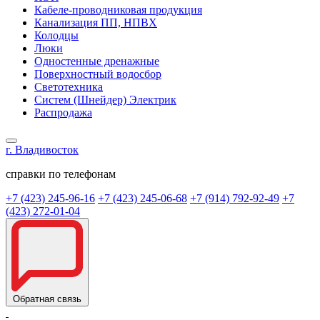
Кабеле-проводниковая продукция
Канализация ПП, НПВХ
Колодцы
Люки
Одностенные дренажные
Поверхностный водосбор
Светотехника
Систем (Шнейдер) Электрик
Распродажа
г. Владивосток
справки по телефонам
+7 (423) 245-96-16
+7 (423) 245-06-68
+7 (914) 792-92-49
+7
(423) 272-01-04
Обратная связь