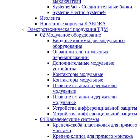
выключатели
SystemePact - Соединительные блоки
Systeme Electric Systeme9
Изолента
Настенные корпусы KAEDRA
Электротехническая продукция ТДМ
02 Модульное оборудование
Вводные клеммы для модульного
оборудования
Ограничители ипульсных
перенапряжений
Дополнительные модульные
устройства
Контакторы модульные
Контакторы модульные
Плавкие вставки и держатели
модульные
Плавкие вставки и держатели
модульные
Устройства дифференциальной защиты
Устройства дифференциальной защиты
04 Кабеленесущие системы
Крепеж-скоба пластиковая для прямого
монтажа
Крепеж-клипса для прямого монтажа