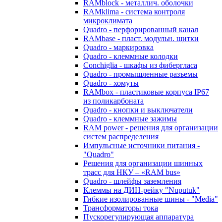
RAMblock - металлич. оболочки
RAMklima - система контроля
микроклимата
Quadro - перфорированный канал
RAMbase - пласт. модульн. щитки
Quadro - маркировка
Quadro - клеммные колодки
Conchiglia - шкафы из фибергласа
Quadro - промышленные разъемы
Quadro - хомуты
RAMbox - пластиковые корпуса IP67
из поликарбоната
Quadro - кнопки и выключатели
Quadro - клеммные зажимы
RAM power - решения для организации
систем распределения
Импульсные источники питания -
"Quadro"
Решения для организации шинных
трасс для НКУ – «RAM bus»
Quadro - шлейфы заземления
Клеммы на ДИН-рейку "Nuputuk"
Гибкие изолированные шины - "Media"
Трансформаторы тока
Пускорегулирующая аппаратура