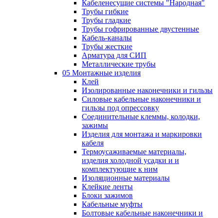
Кабеленесущие системы "Народная"
Трубы гибкие
Трубы гладкие
Трубы гофрированные двустенные
Кабель-каналы
Трубы жесткие
Арматура для СИП
Металлические трубы
05 Монтажные изделия
Клей
Изолированные наконечники и гильзы
Силовые кабельные наконечники и
гильзы под опрессовку
Соединительные клеммы, колодки,
зажимы
Изделия для монтажа и маркировки
кабеля
Термоусаживаемые материалы,
изделия холодной усадки и и
комплектующие к ним
Изоляционные материалы
Клейкие ленты
Блоки зажимов
Кабельные муфты
Болтовые кабельные наконечники и