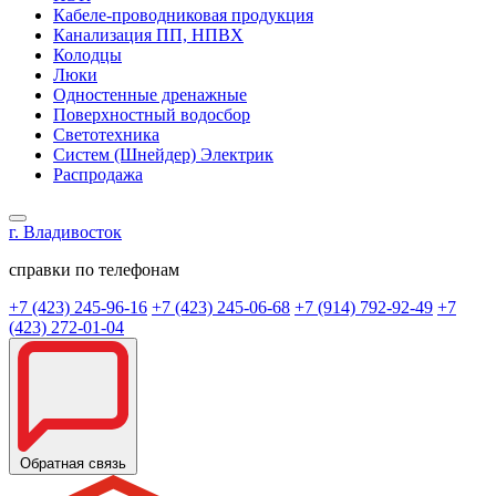
Кабеле-проводниковая продукция
Канализация ПП, НПВХ
Колодцы
Люки
Одностенные дренажные
Поверхностный водосбор
Светотехника
Систем (Шнейдер) Электрик
Распродажа
г. Владивосток
справки по телефонам
+7 (423) 245-96-16
+7 (423) 245-06-68
+7 (914) 792-92-49
+7
(423) 272-01-04
Обратная связь