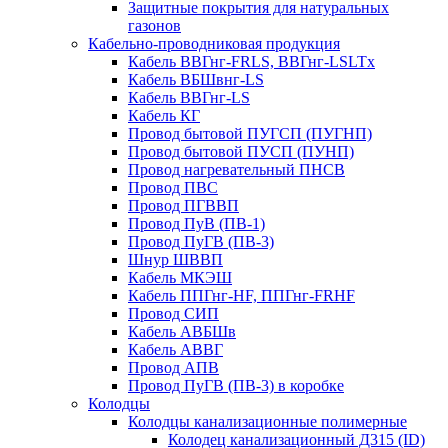
Защитные покрытия для натуральных
газонов
Кабельно-проводниковая продукция
Кабель ВВГнг-FRLS, ВВГнг-LSLTx
Кабель ВБШвнг-LS
Кабель ВВГнг-LS
Кабель КГ
Провод бытовой ПУГСП (ПУГНП)
Провод бытовой ПУСП (ПУНП)
Провод нагревательный ПНСВ
Провод ПВС
Провод ПГВВП
Провод ПуВ (ПВ-1)
Провод ПуГВ (ПВ-3)
Шнур ШВВП
Кабель МКЭШ
Кабель ППГнг-HF, ППГнг-FRHF
Провод СИП
Кабель АВБШв
Кабель АВВГ
Провод АПВ
Провод ПуГВ (ПВ-3) в коробке
Колодцы
Колодцы канализационные полимерные
Колодец канализационный Д315 (ID)