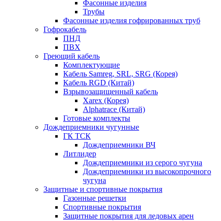
Фасонные изделия
Трубы
Фасонные изделия гофрированных труб
Гофрокабель
ПНД
ПВХ
Греющий кабель
Комплектующие
Кабель Samreg, SRL, SRG (Корея)
Кабель RGD (Китай)
Взрывозащищенный кабель
Xarex (Корея)
Alphatrace (Китай)
Готовые комплекты
Дождеприемники чугунные
ГК ТСК
Дождеприемники ВЧ
Литлидер
Дождеприемники из серого чугуна
Дождеприемники из высокопрочного
чугуна
Защитные и спортивные покрытия
Газонные решетки
Спортивные покрытия
Защитные покрытия для ледовых арен