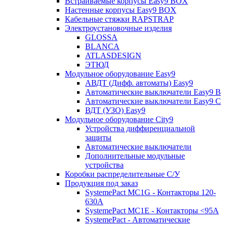
Встраиваемые корпусы Easy9 BOX
Настенные корпусы Easy9 BOX
Кабельные стяжки RAPSTRAP
Электроустановочные изделия
GLOSSA
BLANCA
ATLASDESIGN
ЭТЮД
Модульное оборудование Easy9
АВДТ (Дифф. автоматы) Easy9
Автоматические выключатели Easy9 В
Автоматические выключатели Easy9 С
ВДТ (УЗО) Easy9
Модульное оборудование City9
Устройства диффиренциальной
защиты
Автоматические выключатели
Дополнительные модульные
устройства
Коробки распределительные C/У
Продукция под заказ
SystemePact MC1G - Контакторы 120-
630A
SystemePact MC1E - Контакторы <95A
SystemePact - Автоматические