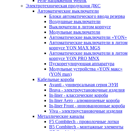
Реле напряжения Welrok
Электротехническая продукция ДКС
Автоматические выключатели
Блоки автоматического ввода резерва
Воздушные выключатели
Выключатели в литом корпусе
Модульные выключатели
Автоматические выключатели «YON»
Автоматические выключатели в литом
корпусе YON MAX MGS
Автоматические выключатели в литом
корпусе YON PRO MNX
Пускорегулирующая аппаратура
Модульные устройства «YON макс»
(YON max)
Кабельные короба
Avanti - универсальная серия ЭУИ
Brava - электроустановочные изделия
In-liner - классические короба
In-liner Aero - алюминиевые короба
In-liner Front - инновационные короба
Viva - электроустановочные изделия
Металлические каналы
F5 Combitech - проволочные лотки
B5 Combitech - монтажные элементы