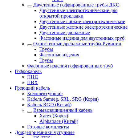
Двустенные гофрированные трубы ДКС
Двустенные электротехнические для
открытой прокладки
Двустенные гибкие электротехнические
Двустенные жесткие электротехнические
Двустенные дренажные
Фасонные изделия для двустенных труб
Одностенные дренажные трубы Рувинил
Трубы
Фасонные изделия
Трубы
Фасонные изделия гофрированных труб
Гофрокабель
ПНД
ПВХ
Греющий кабель
Комплектующие
Кабель Samreg, SRL, SRG (Корея)
Кабель RGD (Китай)
Взрывозащищенный кабель
Xarex (Корея)
Alphatrace (Китай)
Готовые комплекты
Дождеприемники чугунные
ГК ТСК