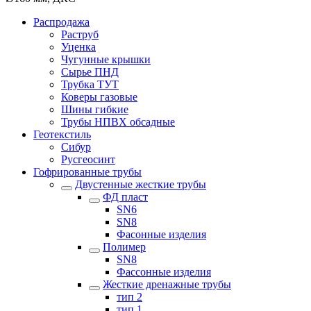
Распродажа
Раструб
Уценка
Чугунные крышки
Сырье ПНД
Трубка ТУТ
Коверы газовые
Шины гибкие
Трубы НПВХ обсадные
Геотекстиль
Сибур
Русгеосинт
Гофрированные трубы
Двустенные жесткие трубы
ФД пласт
SN6
SN8
Фасонные изделия
Полимер
SN8
Фассонные изделия
Жесткие дренажные трубы
тип 2
тип 1