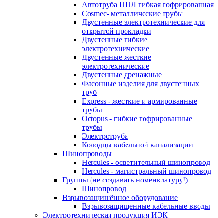
Автотруба ППЛ гибкая гофрированная
Cosmec- металлические трубы
Двустенные электротехнические для
открытой прокладки
Двустенные гибкие
электротехнические
Двустенные жесткие
электротехнические
Двустенные дренажные
Фасонные изделия для двустенных
труб
Express - жесткие и армированные
трубы
Octopus - гибкие гофрированные
трубы
Электротруба
Колодцы кабельной канализации
Шинопроводы
Hercules - осветительный шинопровод
Hercules - магистральный шинопровод
Группы (не создавать номенклатуру!)
Шинопровод
Взрывозащищённое оборудование
Взрывозащищенные кабельные вводы
Электротехническая продукция ИЭК