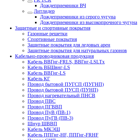
Дождеприемники ВЧ
Литлидер
Дождеприемники из серого чугуна
Дождеприемники из высокопрочного чугуна
Защитные и спортивные покрытия
Газонные решетки
Спортивные покрытия
Защитные покрытия для ледовых арен
Защитные покрытия для натуральных газонов
Кабельно-проводниковая продукция
Кабель ВВГнг-FRLS, ВВГнг-LSLTx
Кабель ВБШвнг-LS
Кабель ВВГнг-LS
Кабель КГ
Провод бытовой ПУГСП (ПУГНП)
Провод бытовой ПУСП (ПУНП)
Провод нагревательный ПНСВ
Провод ПВС
Провод ПГВВП
Провод ПуВ (ПВ-1)
Провод ПуГВ (ПВ-3)
Шнур ШВВП
Кабель МКЭШ
Кабель ППГнг-HF, ППГнг-FRHF