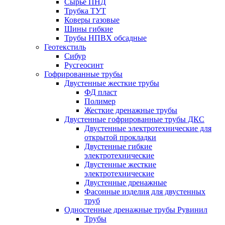
Сырье ПНД
Трубка ТУТ
Коверы газовые
Шины гибкие
Трубы НПВХ обсадные
Геотекстиль
Сибур
Русгеосинт
Гофрированные трубы
Двустенные жесткие трубы
ФД пласт
Полимер
Жесткие дренажные трубы
Двустенные гофрированные трубы ДКС
Двустенные электротехнические для
открытой прокладки
Двустенные гибкие
электротехнические
Двустенные жесткие
электротехнические
Двустенные дренажные
Фасонные изделия для двустенных
труб
Одностенные дренажные трубы Рувинил
Трубы