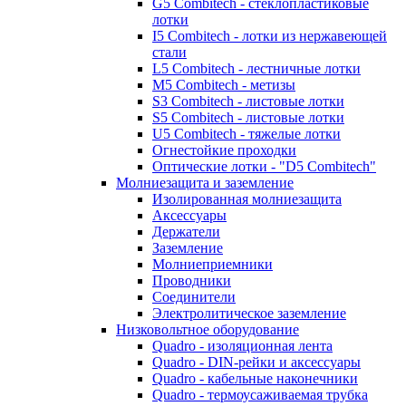
G5 Combitech - стеклопластиковые
лотки
I5 Combitech - лотки из нержавеющей
стали
L5 Combitech - лестничные лотки
M5 Combitech - метизы
S3 Combitech - листовые лотки
S5 Combitech - листовые лотки
U5 Combitech - тяжелые лотки
Огнестойкие проходки
Оптические лотки - "D5 Combitech"
Молниезащита и заземление
Изолированная молниезащита
Аксессуары
Держатели
Заземление
Молниеприемники
Проводники
Соединители
Электролитическое заземление
Низковольтное оборудование
Quadro - изоляционная лента
Quadro - DIN-рейки и аксессуары
Quadro - кабельные наконечники
Quadro - термоусаживаемая трубка