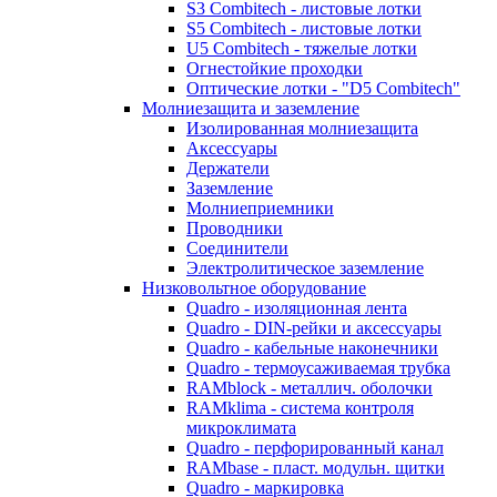
S3 Combitech - листовые лотки
S5 Combitech - листовые лотки
U5 Combitech - тяжелые лотки
Огнестойкие проходки
Оптические лотки - "D5 Combitech"
Молниезащита и заземление
Изолированная молниезащита
Аксессуары
Держатели
Заземление
Молниеприемники
Проводники
Соединители
Электролитическое заземление
Низковольтное оборудование
Quadro - изоляционная лента
Quadro - DIN-рейки и аксессуары
Quadro - кабельные наконечники
Quadro - термоусаживаемая трубка
RAMblock - металлич. оболочки
RAMklima - система контроля
микроклимата
Quadro - перфорированный канал
RAMbase - пласт. модульн. щитки
Quadro - маркировка