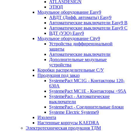
ATLASDESIGN
ЭТЮД
Модульное оборудование Easy9
АВДТ (Дифф. автоматы) Easy9
Автоматические выключатели Easy9 В
Автоматические выключатели Easy9 С
ВДТ (УЗО) Easy9
Модульное оборудование City9
Устройства диффиренциальной
защиты
Автоматические выключатели
Дополнительные модульные
устройства
Коробки распределительные C/У
Продукция под заказ
SystemePact MC1G - Контакторы 120-
630A
SystemePact MC1E - Контакторы <95A
SystemePact - Автоматические
выключатели
SystemePact - Соединительные блоки
Systeme Electric Systeme9
Изолента
Настенные корпусы KAEDRA
Электротехническая продукция ТДМ