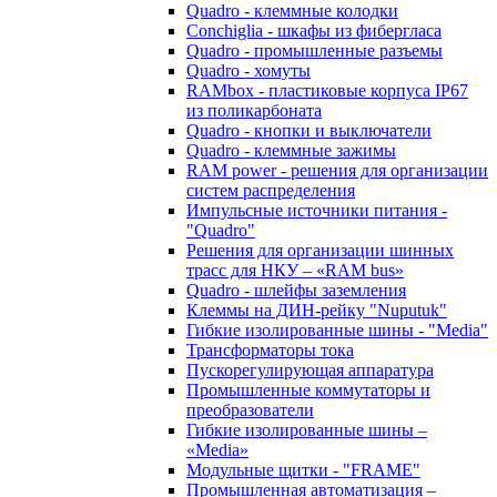
Quadro - клеммные колодки
Conchiglia - шкафы из фибергласа
Quadro - промышленные разъемы
Quadro - хомуты
RAMbox - пластиковые корпуса IP67
из поликарбоната
Quadro - кнопки и выключатели
Quadro - клеммные зажимы
RAM power - решения для организации
систем распределения
Импульсные источники питания -
"Quadro"
Решения для организации шинных
трасс для НКУ – «RAM bus»
Quadro - шлейфы заземления
Клеммы на ДИН-рейку "Nuputuk"
Гибкие изолированные шины - "Media"
Трансформаторы тока
Пускорегулирующая аппаратура
Промышленные коммутаторы и
преобразователи
Гибкие изолированные шины –
«Media»
Модульные щитки - "FRAME"
Промышленная автоматизация –