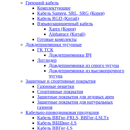
Греющий кабель
Комплектующие
Кабель Samreg, SRL, SRG (Корея)
Кабель RGD (Китай)
Взрывозащищенный кабель
Xarex (Корея)
Alphatrace (Китай)
Готовые комплекты
Дождеприемники чугунные
ГК ТСК
Дождеприемники ВЧ
Литлидер
Дождеприемники из серого чугуна
Дождеприемники из высокопрочного
чугуна
Защитные и спортивные покрытия
Газонные решетки
Спортивные покрытия
Защитные покрытия для ледовых арен
Защитные покрытия для натуральных
газонов
Кабельно-проводниковая продукция
Кабель ВВГнг-FRLS, ВВГнг-LSLTx
Кабель ВБШвнг-LS
Кабель ВВГнг-LS