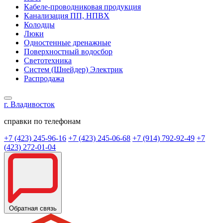
Кабеле-проводниковая продукция
Канализация ПП, НПВХ
Колодцы
Люки
Одностенные дренажные
Поверхностный водосбор
Светотехника
Систем (Шнейдер) Электрик
Распродажа
г. Владивосток
справки по телефонам
+7 (423) 245-96-16
+7 (423) 245-06-68
+7 (914) 792-92-49
+7
(423) 272-01-04
Обратная связь