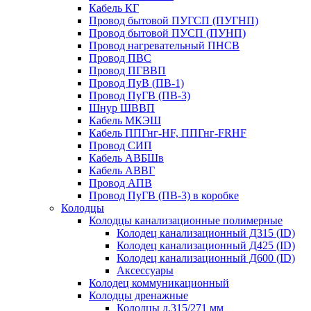
Кабель КГ
Провод бытовой ПУГСП (ПУГНП)
Провод бытовой ПУСП (ПУНП)
Провод нагревательный ПНСВ
Провод ПВС
Провод ПГВВП
Провод ПуВ (ПВ-1)
Провод ПуГВ (ПВ-3)
Шнур ШВВП
Кабель МКЭШ
Кабель ППГнг-HF, ППГнг-FRHF
Провод СИП
Кабель АВБШв
Кабель АВВГ
Провод АПВ
Провод ПуГВ (ПВ-3) в коробке
Колодцы
Колодцы канализационные полимерные
Колодец канализационный Д315 (ID)
Колодец канализационный Д425 (ID)
Колодец канализационный Д600 (ID)
Аксессуары
Колодец коммуникационный
Колодцы дренажные
Колодцы д.315/271 мм