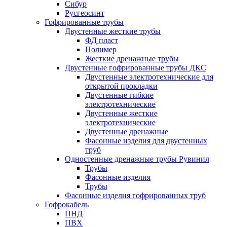
Сибур
Русгеосинт
Гофрированные трубы
Двустенные жесткие трубы
ФД пласт
Полимер
Жесткие дренажные трубы
Двустенные гофрированные трубы ДКС
Двустенные электротехнические для
открытой прокладки
Двустенные гибкие
электротехнические
Двустенные жесткие
электротехнические
Двустенные дренажные
Фасонные изделия для двустенных
труб
Одностенные дренажные трубы Рувинил
Трубы
Фасонные изделия
Трубы
Фасонные изделия гофрированных труб
Гофрокабель
ПНД
ПВХ