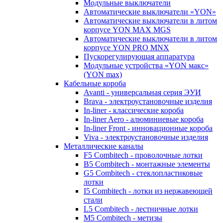
Модульные выключатели
Автоматические выключатели «YON»
Автоматические выключатели в литом
корпусе YON MAX MGS
Автоматические выключатели в литом
корпусе YON PRO MNX
Пускорегулирующая аппаратура
Модульные устройства «YON макс»
(YON max)
Кабельные короба
Avanti - универсальная серия ЭУИ
Brava - электроустановочные изделия
In-liner - классические короба
In-liner Aero - алюминиевые короба
In-liner Front - инновационные короба
Viva - электроустановочные изделия
Металлические каналы
F5 Combitech - проволочные лотки
B5 Combitech - монтажные элементы
G5 Combitech - стеклопластиковые
лотки
I5 Combitech - лотки из нержавеющей
стали
L5 Combitech - лестничные лотки
M5 Combitech - метизы