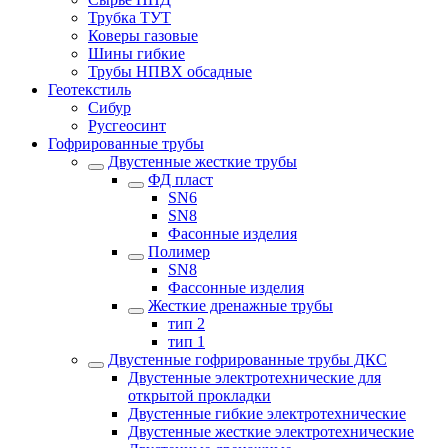
Трубка ТУТ
Коверы газовые
Шины гибкие
Трубы НПВХ обсадные
Геотекстиль
Сибур
Русгеосинт
Гофрированные трубы
Двустенные жесткие трубы
ФД пласт
SN6
SN8
Фасонные изделия
Полимер
SN8
Фассонные изделия
Жесткие дренажные трубы
тип 2
тип 1
Двустенные гофрированные трубы ДКС
Двустенные электротехнические для
открытой прокладки
Двустенные гибкие электротехнические
Двустенные жесткие электротехнические