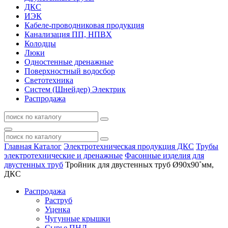
ДКС
ИЭК
Кабеле-проводниковая продукция
Канализация ПП, НПВХ
Колодцы
Люки
Одностенные дренажные
Поверхностный водосбор
Светотехника
Систем (Шнейдер) Электрик
Распродажа
Главная
Каталог
Электротехническая продукция ДКС
Трубы
электротехнические и дренажные
Фасонные изделия для
двустенных труб
Тройник для двустенных труб Ø90х90˚мм,
ДКС
Распродажа
Раструб
Уценка
Чугунные крышки
Сырье ПНД