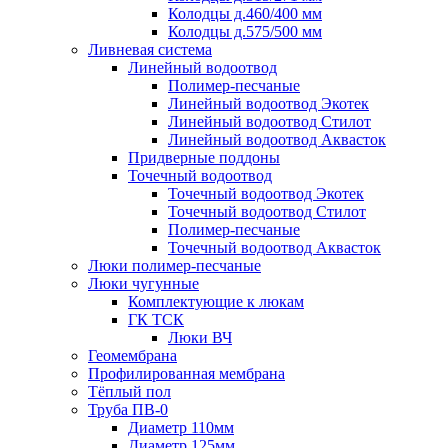
Колодцы д.460/400 мм
Колодцы д.575/500 мм
Ливневая система
Линейный водоотвод
Полимер-песчаные
Линейный водоотвод Экотек
Линейный водоотвод Стилот
Линейный водоотвод Аквасток
Придверные поддоны
Точечный водоотвод
Точечный водоотвод Экотек
Точечный водоотвод Стилот
Полимер-песчаные
Точечный водоотвод Аквасток
Люки полимер-песчаные
Люки чугунные
Комплектующие к люкам
ГК ТСК
Люки ВЧ
Геомембрана
Профилированная мембрана
Тёплый пол
Труба ПВ-0
Диаметр 110мм
Диаметр 125мм