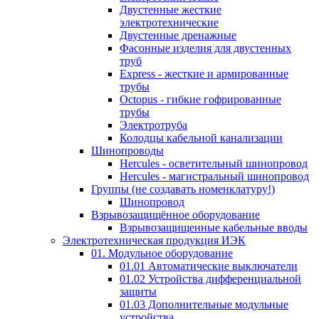
Двустенные жесткие
электротехнические
Двустенные дренажные
Фасонные изделия для двустенных
труб
Express - жесткие и армированные
трубы
Octopus - гибкие гофрированные
трубы
Электротруба
Колодцы кабельной канализации
Шинопроводы
Hercules - осветительный шинопровод
Hercules - магистральный шинопровод
Группы (не создавать номенклатуру!)
Шинопровод
Взрывозащищённое оборудование
Взрывозащищенные кабельные вводы
Электротехническая продукция ИЭК
01. Модульное оборудование
01.01 Автоматические выключатели
01.02 Устройства дифференциальной
защиты
01.03 Дополнительные модульные
устройства