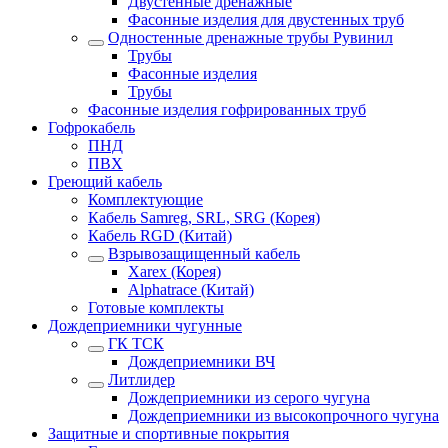
Двустенные дренажные
Фасонные изделия для двустенных труб
Одностенные дренажные трубы Рувинил
Трубы
Фасонные изделия
Трубы
Фасонные изделия гофрированных труб
Гофрокабель
ПНД
ПВХ
Греющий кабель
Комплектующие
Кабель Samreg, SRL, SRG (Корея)
Кабель RGD (Китай)
Взрывозащищенный кабель
Xarex (Корея)
Alphatrace (Китай)
Готовые комплекты
Дождеприемники чугунные
ГК ТСК
Дождеприемники ВЧ
Литлидер
Дождеприемники из серого чугуна
Дождеприемники из высокопрочного чугуна
Защитные и спортивные покрытия