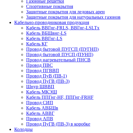
Газонные решетки
Спортивные покрытия
Защитные покрытия для ледовых арен
Защитные покрытия для натуральных газонов
Кабельно-проводниковая продукция
Кабель ВВГнг-FRLS, ВВГнг-LSLTx
Кабель ВБШвнг-LS
Кабель ВВГнг-LS
Кабель КГ
Провод бытовой ПУГСП (ПУГНП)
Провод бытовой ПУСП (ПУНП)
Провод нагревательный ПНСВ
Провод ПВС
Провод ПГВВП
Провод ПуВ (ПВ-1)
Провод ПуГВ (ПВ-3)
Шнур ШВВП
Кабель МКЭШ
Кабель ППГнг-HF, ППГнг-FRHF
Провод СИП
Кабель АВБШв
Кабель АВВГ
Провод АПВ
Провод ПуГВ (ПВ-3) в коробке
Колодцы