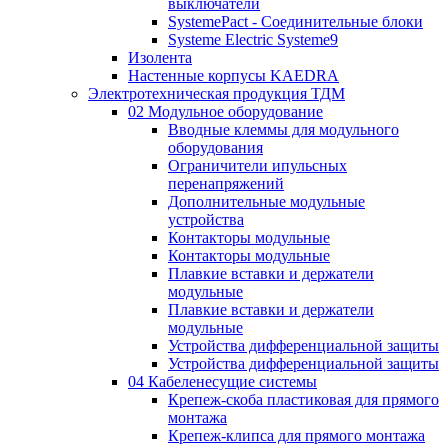
выключатели
SystemePact - Соединительные блоки
Systeme Electric Systeme9
Изолента
Настенные корпусы KAEDRA
Электротехническая продукция ТДМ
02 Модульное оборудование
Вводные клеммы для модульного
оборудования
Ограничители ипульсных
перенапряжений
Дополнительные модульные
устройства
Контакторы модульные
Контакторы модульные
Плавкие вставки и держатели
модульные
Плавкие вставки и держатели
модульные
Устройства дифференциальной защиты
Устройства дифференциальной защиты
04 Кабеленесущие системы
Крепеж-скоба пластиковая для прямого
монтажа
Крепеж-клипса для прямого монтажа