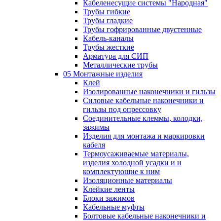
Кабеленесущие системы "Народная"
Трубы гибкие
Трубы гладкие
Трубы гофрированные двустенные
Кабель-каналы
Трубы жесткие
Арматура для СИП
Металлические трубы
05 Монтажные изделия
Клей
Изолированные наконечники и гильзы
Силовые кабельные наконечники и
гильзы под опрессовку
Соединительные клеммы, колодки,
зажимы
Изделия для монтажа и маркировки
кабеля
Термоусаживаемые материалы,
изделия холодной усадки и и
комплектующие к ним
Изоляционные материалы
Клейкие ленты
Блоки зажимов
Кабельные муфты
Болтовые кабельные наконечники и