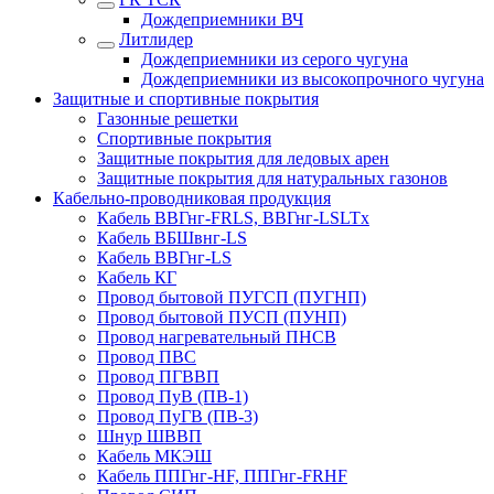
Дождеприемники ВЧ
Литлидер
Дождеприемники из серого чугуна
Дождеприемники из высокопрочного чугуна
Защитные и спортивные покрытия
Газонные решетки
Спортивные покрытия
Защитные покрытия для ледовых арен
Защитные покрытия для натуральных газонов
Кабельно-проводниковая продукция
Кабель ВВГнг-FRLS, ВВГнг-LSLTx
Кабель ВБШвнг-LS
Кабель ВВГнг-LS
Кабель КГ
Провод бытовой ПУГСП (ПУГНП)
Провод бытовой ПУСП (ПУНП)
Провод нагревательный ПНСВ
Провод ПВС
Провод ПГВВП
Провод ПуВ (ПВ-1)
Провод ПуГВ (ПВ-3)
Шнур ШВВП
Кабель МКЭШ
Кабель ППГнг-HF, ППГнг-FRHF