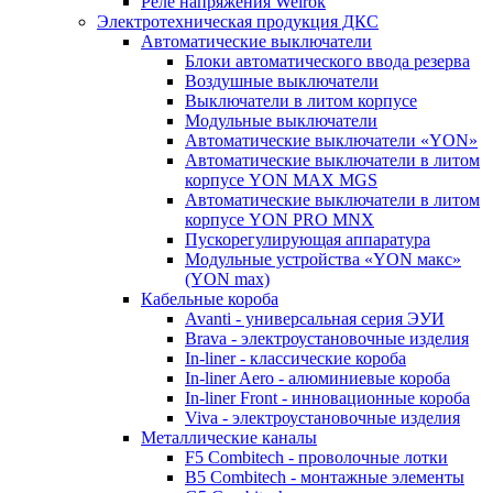
Реле напряжения Welrok
Электротехническая продукция ДКС
Автоматические выключатели
Блоки автоматического ввода резерва
Воздушные выключатели
Выключатели в литом корпусе
Модульные выключатели
Автоматические выключатели «YON»
Автоматические выключатели в литом
корпусе YON MAX MGS
Автоматические выключатели в литом
корпусе YON PRO MNX
Пускорегулирующая аппаратура
Модульные устройства «YON макс»
(YON max)
Кабельные короба
Avanti - универсальная серия ЭУИ
Brava - электроустановочные изделия
In-liner - классические короба
In-liner Aero - алюминиевые короба
In-liner Front - инновационные короба
Viva - электроустановочные изделия
Металлические каналы
F5 Combitech - проволочные лотки
B5 Combitech - монтажные элементы