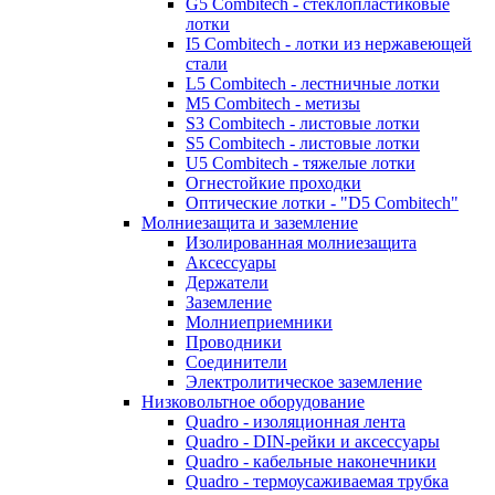
G5 Combitech - стеклопластиковые
лотки
I5 Combitech - лотки из нержавеющей
стали
L5 Combitech - лестничные лотки
M5 Combitech - метизы
S3 Combitech - листовые лотки
S5 Combitech - листовые лотки
U5 Combitech - тяжелые лотки
Огнестойкие проходки
Оптические лотки - "D5 Combitech"
Молниезащита и заземление
Изолированная молниезащита
Аксессуары
Держатели
Заземление
Молниеприемники
Проводники
Соединители
Электролитическое заземление
Низковольтное оборудование
Quadro - изоляционная лента
Quadro - DIN-рейки и аксессуары
Quadro - кабельные наконечники
Quadro - термоусаживаемая трубка