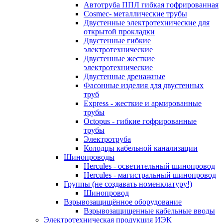
Автотруба ППЛ гибкая гофрированная
Cosmec- металлические трубы
Двустенные электротехнические для
открытой прокладки
Двустенные гибкие
электротехнические
Двустенные жесткие
электротехнические
Двустенные дренажные
Фасонные изделия для двустенных
труб
Express - жесткие и армированные
трубы
Octopus - гибкие гофрированные
трубы
Электротруба
Колодцы кабельной канализации
Шинопроводы
Hercules - осветительный шинопровод
Hercules - магистральный шинопровод
Группы (не создавать номенклатуру!)
Шинопровод
Взрывозащищённое оборудование
Взрывозащищенные кабельные вводы
Электротехническая продукция ИЭК