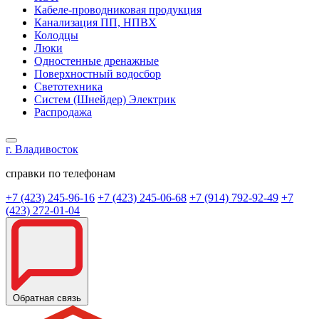
Кабеле-проводниковая продукция
Канализация ПП, НПВХ
Колодцы
Люки
Одностенные дренажные
Поверхностный водосбор
Светотехника
Систем (Шнейдер) Электрик
Распродажа
г. Владивосток
справки по телефонам
+7 (423) 245-96-16
+7 (423) 245-06-68
+7 (914) 792-92-49
+7
(423) 272-01-04
Обратная связь