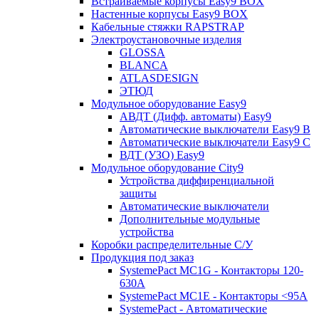
Встраиваемые корпусы Easy9 BOX
Настенные корпусы Easy9 BOX
Кабельные стяжки RAPSTRAP
Электроустановочные изделия
GLOSSA
BLANCA
ATLASDESIGN
ЭТЮД
Модульное оборудование Easy9
АВДТ (Дифф. автоматы) Easy9
Автоматические выключатели Easy9 В
Автоматические выключатели Easy9 С
ВДТ (УЗО) Easy9
Модульное оборудование City9
Устройства диффиренциальной
защиты
Автоматические выключатели
Дополнительные модульные
устройства
Коробки распределительные C/У
Продукция под заказ
SystemePact MC1G - Контакторы 120-
630A
SystemePact MC1E - Контакторы <95A
SystemePact - Автоматические