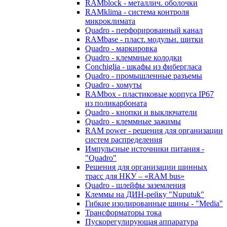
RAMblock - металлич. оболочки
RAMklima - система контроля
микроклимата
Quadro - перфорированный канал
RAMbase - пласт. модульн. щитки
Quadro - маркировка
Quadro - клеммные колодки
Conchiglia - шкафы из фибергласа
Quadro - промышленные разъемы
Quadro - хомуты
RAMbox - пластиковые корпуса IP67
из поликарбоната
Quadro - кнопки и выключатели
Quadro - клеммные зажимы
RAM power - решения для организации
систем распределения
Импульсные источники питания -
"Quadro"
Решения для организации шинных
трасс для НКУ – «RAM bus»
Quadro - шлейфы заземления
Клеммы на ДИН-рейку "Nuputuk"
Гибкие изолированные шины - "Media"
Трансформаторы тока
Пускорегулирующая аппаратура