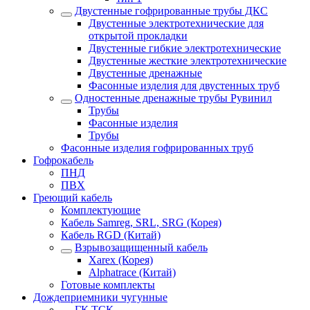
Двустенные гофрированные трубы ДКС
Двустенные электротехнические для
открытой прокладки
Двустенные гибкие электротехнические
Двустенные жесткие электротехнические
Двустенные дренажные
Фасонные изделия для двустенных труб
Одностенные дренажные трубы Рувинил
Трубы
Фасонные изделия
Трубы
Фасонные изделия гофрированных труб
Гофрокабель
ПНД
ПВХ
Греющий кабель
Комплектующие
Кабель Samreg, SRL, SRG (Корея)
Кабель RGD (Китай)
Взрывозащищенный кабель
Xarex (Корея)
Alphatrace (Китай)
Готовые комплекты
Дождеприемники чугунные
ГК ТСК