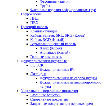
Фасонные изделия
Трубы
Фасонные изделия гофрированных труб
Гофрокабель
ПНД
ПВХ
Греющий кабель
Комплектующие
Кабель Samreg, SRL, SRG (Корея)
Кабель RGD (Китай)
Взрывозащищенный кабель
Xarex (Корея)
Alphatrace (Китай)
Готовые комплекты
Дождеприемники чугунные
ГК ТСК
Дождеприемники ВЧ
Литлидер
Дождеприемники из серого чугуна
Дождеприемники из высокопрочного
чугуна
Защитные и спортивные покрытия
Газонные решетки
Спортивные покрытия
Защитные покрытия для ледовых арен