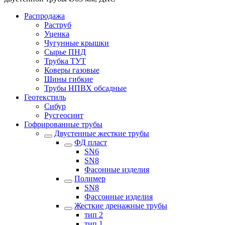
Распродажа
Раструб
Уценка
Чугунные крышки
Сырье ПНД
Трубка ТУТ
Коверы газовые
Шины гибкие
Трубы НПВХ обсадные
Геотекстиль
Сибур
Русгеосинт
Гофрированные трубы
Двустенные жесткие трубы
ФД пласт
SN6
SN8
Фасонные изделия
Полимер
SN8
Фассонные изделия
Жесткие дренажные трубы
тип 2
тип 1