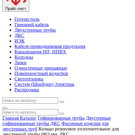
Прайс-лист
Геотекстиль
Греющий кабель
Двухстенные трубы
ДКС
ИЭК
Кабеле-проводниковая продукция
Канализация ПП, НПВХ
Колодцы
Люки
Одностенные дренажные
Поверхностный водосбор
Светотехника
Систем (Шнейдер) Электрик
Распродажа
Главная
Каталог
Гофрированные трубы
Двустенные
гофрированные трубы ДКС
Фасонные изделия для
двустенных труб
Кольцо резиновое уплотнительное для
двустенной трубы Ø63 мм, ДКС