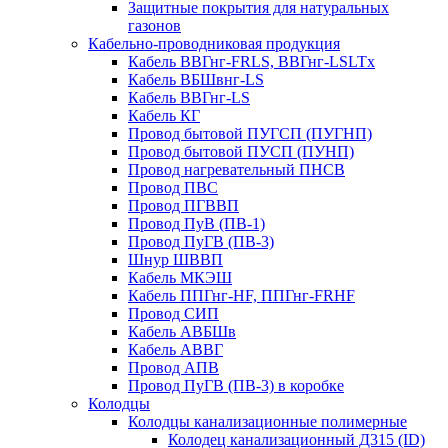
Защитные покрытия для натуральных
газонов
Кабельно-проводниковая продукция
Кабель ВВГнг-FRLS, ВВГнг-LSLTx
Кабель ВБШвнг-LS
Кабель ВВГнг-LS
Кабель КГ
Провод бытовой ПУГСП (ПУГНП)
Провод бытовой ПУСП (ПУНП)
Провод нагревательный ПНСВ
Провод ПВС
Провод ПГВВП
Провод ПуВ (ПВ-1)
Провод ПуГВ (ПВ-3)
Шнур ШВВП
Кабель МКЭШ
Кабель ППГнг-HF, ППГнг-FRHF
Провод СИП
Кабель АВБШв
Кабель АВВГ
Провод АПВ
Провод ПуГВ (ПВ-3) в коробке
Колодцы
Колодцы канализационные полимерные
Колодец канализационный Д315 (ID)