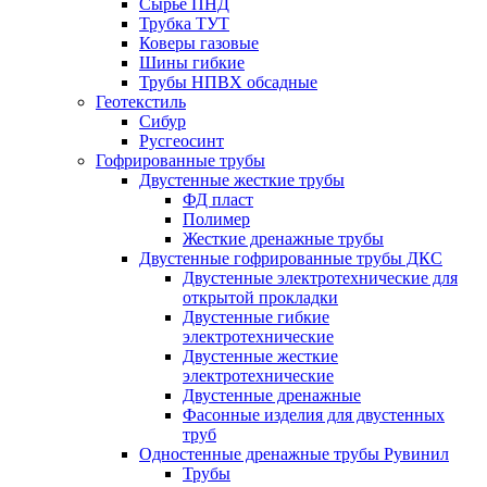
Сырье ПНД
Трубка ТУТ
Коверы газовые
Шины гибкие
Трубы НПВХ обсадные
Геотекстиль
Сибур
Русгеосинт
Гофрированные трубы
Двустенные жесткие трубы
ФД пласт
Полимер
Жесткие дренажные трубы
Двустенные гофрированные трубы ДКС
Двустенные электротехнические для
открытой прокладки
Двустенные гибкие
электротехнические
Двустенные жесткие
электротехнические
Двустенные дренажные
Фасонные изделия для двустенных
труб
Одностенные дренажные трубы Рувинил
Трубы