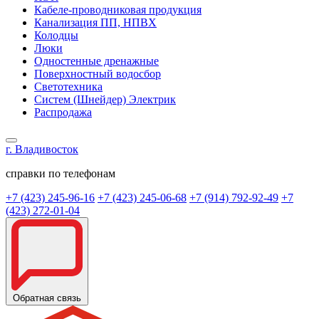
Кабеле-проводниковая продукция
Канализация ПП, НПВХ
Колодцы
Люки
Одностенные дренажные
Поверхностный водосбор
Светотехника
Систем (Шнейдер) Электрик
Распродажа
г. Владивосток
справки по телефонам
+7 (423) 245-96-16
+7 (423) 245-06-68
+7 (914) 792-92-49
+7
(423) 272-01-04
Обратная связь