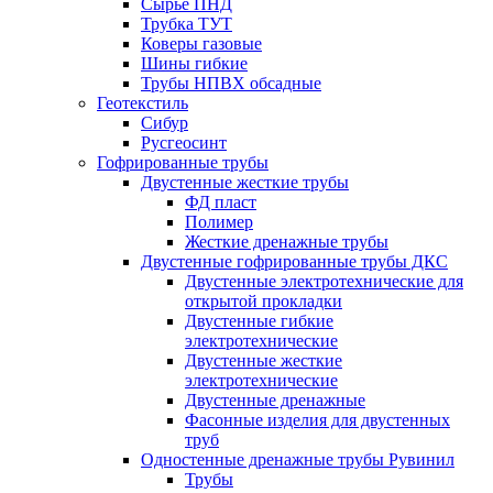
Сырье ПНД
Трубка ТУТ
Коверы газовые
Шины гибкие
Трубы НПВХ обсадные
Геотекстиль
Сибур
Русгеосинт
Гофрированные трубы
Двустенные жесткие трубы
ФД пласт
Полимер
Жесткие дренажные трубы
Двустенные гофрированные трубы ДКС
Двустенные электротехнические для
открытой прокладки
Двустенные гибкие
электротехнические
Двустенные жесткие
электротехнические
Двустенные дренажные
Фасонные изделия для двустенных
труб
Одностенные дренажные трубы Рувинил
Трубы