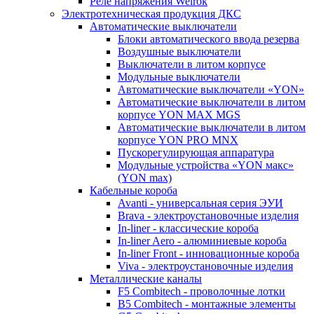
Реле напряжения Welrok
Электротехническая продукция ДКС
Автоматические выключатели
Блоки автоматического ввода резерва
Воздушные выключатели
Выключатели в литом корпусе
Модульные выключатели
Автоматические выключатели «YON»
Автоматические выключатели в литом
корпусе YON MAX MGS
Автоматические выключатели в литом
корпусе YON PRO MNX
Пускорегулирующая аппаратура
Модульные устройства «YON макс»
(YON max)
Кабельные короба
Avanti - универсальная серия ЭУИ
Brava - электроустановочные изделия
In-liner - классические короба
In-liner Aero - алюминиевые короба
In-liner Front - инновационные короба
Viva - электроустановочные изделия
Металлические каналы
F5 Combitech - проволочные лотки
B5 Combitech - монтажные элементы