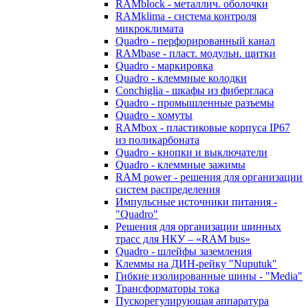
RAMblock - металлич. оболочки
RAMklima - система контроля
микроклимата
Quadro - перфорированный канал
RAMbase - пласт. модульн. щитки
Quadro - маркировка
Quadro - клеммные колодки
Conchiglia - шкафы из фибергласа
Quadro - промышленные разъемы
Quadro - хомуты
RAMbox - пластиковые корпуса IP67
из поликарбоната
Quadro - кнопки и выключатели
Quadro - клеммные зажимы
RAM power - решения для организации
систем распределения
Импульсные источники питания -
"Quadro"
Решения для организации шинных
трасс для НКУ – «RAM bus»
Quadro - шлейфы заземления
Клеммы на ДИН-рейку "Nuputuk"
Гибкие изолированные шины - "Media"
Трансформаторы тока
Пускорегулирующая аппаратура