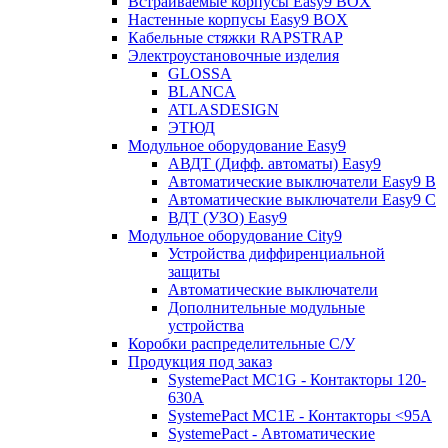
Встраиваемые корпусы Easy9 BOX
Настенные корпусы Easy9 BOX
Кабельные стяжки RAPSTRAP
Электроустановочные изделия
GLOSSA
BLANCA
ATLASDESIGN
ЭТЮД
Модульное оборудование Easy9
АВДТ (Дифф. автоматы) Easy9
Автоматические выключатели Easy9 В
Автоматические выключатели Easy9 С
ВДТ (УЗО) Easy9
Модульное оборудование City9
Устройства диффиренциальной
защиты
Автоматические выключатели
Дополнительные модульные
устройства
Коробки распределительные C/У
Продукция под заказ
SystemePact MC1G - Контакторы 120-
630A
SystemePact MC1E - Контакторы <95A
SystemePact - Автоматические