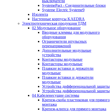
выключатели
SystemePact - Соединительные блоки
Systeme Electric Systeme9
Изолента
Настенные корпусы KAEDRA
Электротехническая продукция ТДМ
02 Модульное оборудование
Вводные клеммы для модульного
оборудования
Ограничители ипульсных
перенапряжений
Дополнительные модульные
устройства
Контакторы модульные
Контакторы модульные
Плавкие вставки и держатели
модульные
Плавкие вставки и держатели
модульные
Устройства дифференциальной защиты
Устройства дифференциальной защиты
04 Кабеленесущие системы
Крепеж-скоба пластиковая для прямого
монтажа
Крепеж-клипса для прямого монтажа