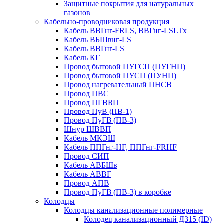
Защитные покрытия для натуральных
газонов
Кабельно-проводниковая продукция
Кабель ВВГнг-FRLS, ВВГнг-LSLTx
Кабель ВБШвнг-LS
Кабель ВВГнг-LS
Кабель КГ
Провод бытовой ПУГСП (ПУГНП)
Провод бытовой ПУСП (ПУНП)
Провод нагревательный ПНСВ
Провод ПВС
Провод ПГВВП
Провод ПуВ (ПВ-1)
Провод ПуГВ (ПВ-3)
Шнур ШВВП
Кабель МКЭШ
Кабель ППГнг-HF, ППГнг-FRHF
Провод СИП
Кабель АВБШв
Кабель АВВГ
Провод АПВ
Провод ПуГВ (ПВ-3) в коробке
Колодцы
Колодцы канализационные полимерные
Колодец канализационный Д315 (ID)