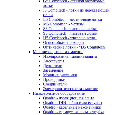
G5 Combitech - стеклопластиковые
лотки
I5 Combitech - лотки из нержавеющей
стали
L5 Combitech - лестничные лотки
M5 Combitech - метизы
S3 Combitech - листовые лотки
S5 Combitech - листовые лотки
U5 Combitech - тяжелые лотки
Огнестойкие проходки
Оптические лотки - "D5 Combitech"
Молниезащита и заземление
Изолированная молниезащита
Аксессуары
Держатели
Заземление
Молниеприемники
Проводники
Соединители
Электролитическое заземление
Низковольтное оборудование
Quadro - изоляционная лента
Quadro - DIN-рейки и аксессуары
Quadro - кабельные наконечники
Quadro - термоусаживаемая трубка