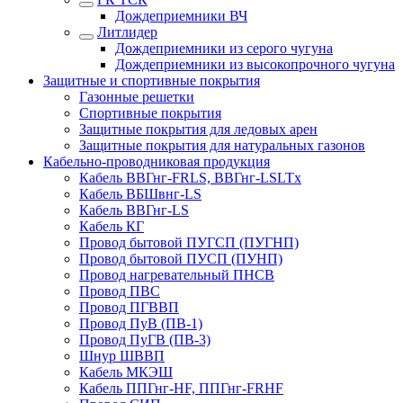
Дождеприемники ВЧ
Литлидер
Дождеприемники из серого чугуна
Дождеприемники из высокопрочного чугуна
Защитные и спортивные покрытия
Газонные решетки
Спортивные покрытия
Защитные покрытия для ледовых арен
Защитные покрытия для натуральных газонов
Кабельно-проводниковая продукция
Кабель ВВГнг-FRLS, ВВГнг-LSLTx
Кабель ВБШвнг-LS
Кабель ВВГнг-LS
Кабель КГ
Провод бытовой ПУГСП (ПУГНП)
Провод бытовой ПУСП (ПУНП)
Провод нагревательный ПНСВ
Провод ПВС
Провод ПГВВП
Провод ПуВ (ПВ-1)
Провод ПуГВ (ПВ-3)
Шнур ШВВП
Кабель МКЭШ
Кабель ППГнг-HF, ППГнг-FRHF