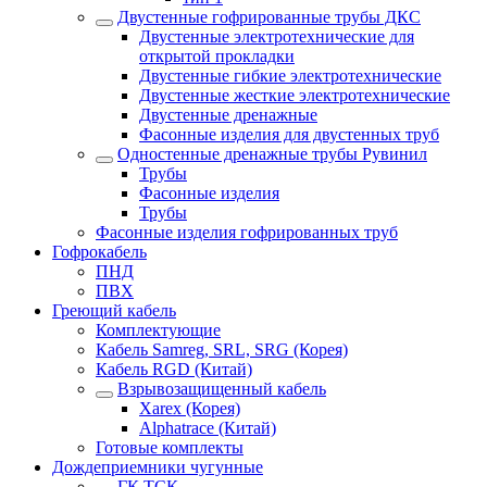
Двустенные гофрированные трубы ДКС
Двустенные электротехнические для
открытой прокладки
Двустенные гибкие электротехнические
Двустенные жесткие электротехнические
Двустенные дренажные
Фасонные изделия для двустенных труб
Одностенные дренажные трубы Рувинил
Трубы
Фасонные изделия
Трубы
Фасонные изделия гофрированных труб
Гофрокабель
ПНД
ПВХ
Греющий кабель
Комплектующие
Кабель Samreg, SRL, SRG (Корея)
Кабель RGD (Китай)
Взрывозащищенный кабель
Xarex (Корея)
Alphatrace (Китай)
Готовые комплекты
Дождеприемники чугунные
ГК ТСК