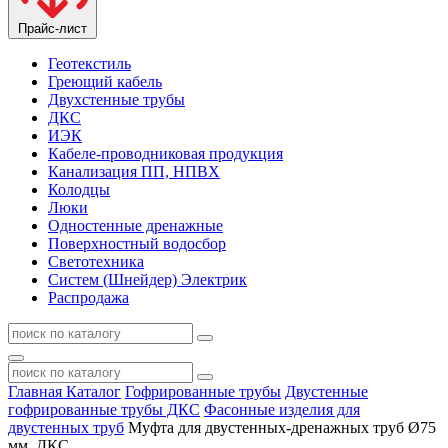
Прайс-лист
Геотекстиль
Греющий кабель
Двухстенные трубы
ДКС
ИЭК
Кабеле-проводниковая продукция
Канализация ПП, НПВХ
Колодцы
Люки
Одностенные дренажные
Поверхностный водосбор
Светотехника
Систем (Шнейдер) Электрик
Распродажа
Главная
Каталог
Гофрированные трубы
Двустенные
гофрированные трубы ДКС
Фасонные изделия для
двустенных труб
Муфта для двустенных-дренажных труб Ø75
мм, ДКС