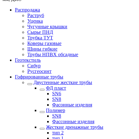
Распродажа
Раструб
Уценка
Чугунные крышки
Сырье ПНД
Трубка ТУТ
Коверы газовые
Шины гибкие
Трубы НПВХ обсадные
Геотекстиль
Сибур
Русгеосинт
Гофрированные трубы
Двустенные жесткие трубы
ФД пласт
SN6
SN8
Фасонные изделия
Полимер
SN8
Фассонные изделия
Жесткие дренажные трубы
тип 2
тип 1