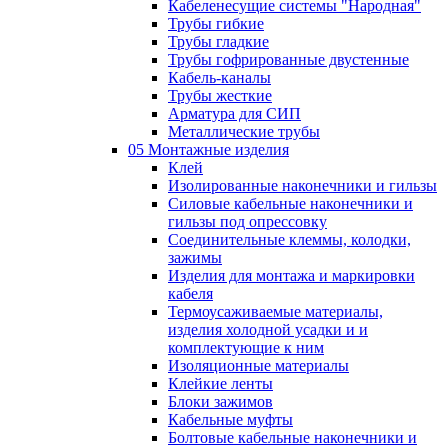
Кабеленесущие системы "Народная"
Трубы гибкие
Трубы гладкие
Трубы гофрированные двустенные
Кабель-каналы
Трубы жесткие
Арматура для СИП
Металлические трубы
05 Монтажные изделия
Клей
Изолированные наконечники и гильзы
Силовые кабельные наконечники и
гильзы под опрессовку
Соединительные клеммы, колодки,
зажимы
Изделия для монтажа и маркировки
кабеля
Термоусаживаемые материалы,
изделия холодной усадки и и
комплектующие к ним
Изоляционные материалы
Клейкие ленты
Блоки зажимов
Кабельные муфты
Болтовые кабельные наконечники и