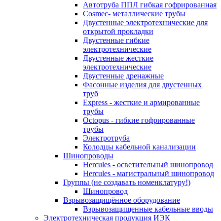
Автотруба ППЛ гибкая гофрированная
Cosmec- металлические трубы
Двустенные электротехнические для
открытой прокладки
Двустенные гибкие
электротехнические
Двустенные жесткие
электротехнические
Двустенные дренажные
Фасонные изделия для двустенных
труб
Express - жесткие и армированные
трубы
Octopus - гибкие гофрированные
трубы
Электротруба
Колодцы кабельной канализации
Шинопроводы
Hercules - осветительный шинопровод
Hercules - магистральный шинопровод
Группы (не создавать номенклатуру!)
Шинопровод
Взрывозащищённое оборудование
Взрывозащищенные кабельные вводы
Электротехническая продукция ИЭК