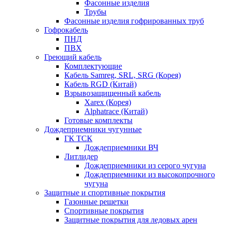
Фасонные изделия
Трубы
Фасонные изделия гофрированных труб
Гофрокабель
ПНД
ПВХ
Греющий кабель
Комплектующие
Кабель Samreg, SRL, SRG (Корея)
Кабель RGD (Китай)
Взрывозащищенный кабель
Xarex (Корея)
Alphatrace (Китай)
Готовые комплекты
Дождеприемники чугунные
ГК ТСК
Дождеприемники ВЧ
Литлидер
Дождеприемники из серого чугуна
Дождеприемники из высокопрочного
чугуна
Защитные и спортивные покрытия
Газонные решетки
Спортивные покрытия
Защитные покрытия для ледовых арен