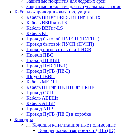
Защитные покрытия для ледовых арен
Защитные покрытия для натуральных газонов
Кабельно-проводниковая продукция
Кабель ВВГнг-FRLS, ВВГнг-LSLTx
Кабель ВБШвнг-LS
Кабель ВВГнг-LS
Кабель КГ
Провод бытовой ПУГСП (ПУГНП)
Провод бытовой ПУСП (ПУНП)
Провод нагревательный ПНСВ
Провод ПВС
Провод ПГВВП
Провод ПуВ (ПВ-1)
Провод ПуГВ (ПВ-3)
Шнур ШВВП
Кабель МКЭШ
Кабель ППГнг-HF, ППГнг-FRHF
Провод СИП
Кабель АВБШв
Кабель АВВГ
Провод АПВ
Провод ПуГВ (ПВ-3) в коробке
Колодцы
Колодцы канализационные полимерные
Колодец канализационный Д315 (ID)