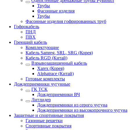
Одностенные дренажные трубы Рувинил
Трубы
Фасонные изделия
Трубы
Фасонные изделия гофрированных труб
Гофрокабель
ПНД
ПВХ
Греющий кабель
Комплектующие
Кабель Samreg, SRL, SRG (Корея)
Кабель RGD (Китай)
Взрывозащищенный кабель
Xarex (Корея)
Alphatrace (Китай)
Готовые комплекты
Дождеприемники чугунные
ГК ТСК
Дождеприемники ВЧ
Литлидер
Дождеприемники из серого чугуна
Дождеприемники из высокопрочного чугуна
Защитные и спортивные покрытия
Газонные решетки
Спортивные покрытия