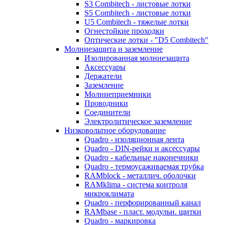
S3 Combitech - листовые лотки
S5 Combitech - листовые лотки
U5 Combitech - тяжелые лотки
Огнестойкие проходки
Оптические лотки - "D5 Combitech"
Молниезащита и заземление
Изолированная молниезащита
Аксессуары
Держатели
Заземление
Молниеприемники
Проводники
Соединители
Электролитическое заземление
Низковольтное оборудование
Quadro - изоляционная лента
Quadro - DIN-рейки и аксессуары
Quadro - кабельные наконечники
Quadro - термоусаживаемая трубка
RAMblock - металлич. оболочки
RAMklima - система контроля
микроклимата
Quadro - перфорированный канал
RAMbase - пласт. модульн. щитки
Quadro - маркировка