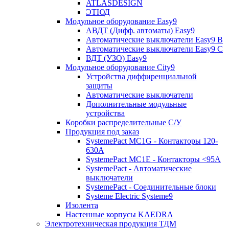
ATLASDESIGN
ЭТЮД
Модульное оборудование Easy9
АВДТ (Дифф. автоматы) Easy9
Автоматические выключатели Easy9 В
Автоматические выключатели Easy9 С
ВДТ (УЗО) Easy9
Модульное оборудование City9
Устройства диффиренциальной
защиты
Автоматические выключатели
Дополнительные модульные
устройства
Коробки распределительные C/У
Продукция под заказ
SystemePact MC1G - Контакторы 120-
630A
SystemePact MC1E - Контакторы <95A
SystemePact - Автоматические
выключатели
SystemePact - Соединительные блоки
Systeme Electric Systeme9
Изолента
Настенные корпусы KAEDRA
Электротехническая продукция ТДМ