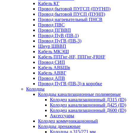
Кабель КГ
Провод бытовой ПУГСП (ПУГНП)
Провод бытовой ПУСП (ПУНП)
Провод нагревательный ПНСВ
Провод ПВС
Провод ПГВВП
Провод ПуВ (ПВ-1)
Провод ПуГВ (ПВ-3)
Шнур ШВВП
Кабель МКЭШ
Кабель ППГнг-HF, ППГнг-FRHF
Провод СИП
Кабель АВБШв
Кабель АВВГ
Провод АПВ
Провод ПуГВ (ПВ-3) в коробке
Колодцы
Колодцы канализационные полимерные
Колодец канализационный Д315 (ID)
Колодец канализационный Д425 (ID)
Колодец канализационный Д600 (ID)
Аксессуары
Колодец коммуникационный
Колодцы дренажные
Колодцы д.315/271 мм