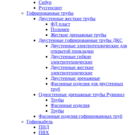
Сибур
Русгеосинт
Гофрированные трубы
Двустенные жесткие трубы
ФД пласт
Полимер
Жесткие дренажные трубы
Двустенные гофрированные трубы ДКС
Двустенные электротехнические для
открытой прокладки
Двустенные гибкие
электротехнические
Двустенные жесткие
электротехнические
Двустенные дренажные
Фасонные изделия для двустенных
труб
Одностенные дренажные трубы Рувинил
Трубы
Фасонные изделия
Трубы
Фасонные изделия гофрированных труб
Гофрокабель
ПНД
ПВХ