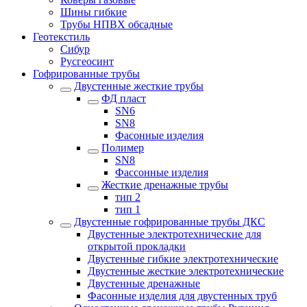
Шины гибкие
Трубы НПВХ обсадные
Геотекстиль
Сибур
Русгеосинт
Гофрированные трубы
Двустенные жесткие трубы
ФД пласт
SN6
SN8
Фасонные изделия
Полимер
SN8
Фассонные изделия
Жесткие дренажные трубы
тип 2
тип 1
Двустенные гофрированные трубы ДКС
Двустенные электротехнические для
открытой прокладки
Двустенные гибкие электротехнические
Двустенные жесткие электротехнические
Двустенные дренажные
Фасонные изделия для двустенных труб