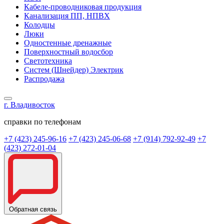
Кабеле-проводниковая продукция
Канализация ПП, НПВХ
Колодцы
Люки
Одностенные дренажные
Поверхностный водосбор
Светотехника
Систем (Шнейдер) Электрик
Распродажа
г. Владивосток
справки по телефонам
+7 (423) 245-96-16
+7 (423) 245-06-68
+7 (914) 792-92-49
+7
(423) 272-01-04
Обратная связь