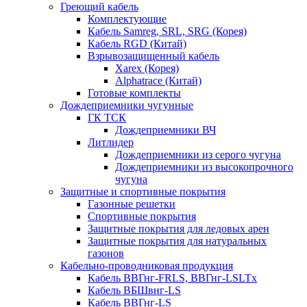
Греющий кабель
Комплектующие
Кабель Samreg, SRL, SRG (Корея)
Кабель RGD (Китай)
Взрывозащищенный кабель
Xarex (Корея)
Alphatrace (Китай)
Готовые комплекты
Дождеприемники чугунные
ГК ТСК
Дождеприемники ВЧ
Литлидер
Дождеприемники из серого чугуна
Дождеприемники из высокопрочного
чугуна
Защитные и спортивные покрытия
Газонные решетки
Спортивные покрытия
Защитные покрытия для ледовых арен
Защитные покрытия для натуральных
газонов
Кабельно-проводниковая продукция
Кабель ВВГнг-FRLS, ВВГнг-LSLTx
Кабель ВБШвнг-LS
Кабель ВВГнг-LS