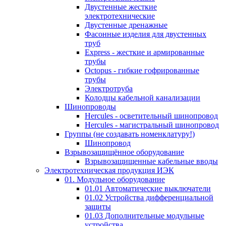
Двустенные жесткие
электротехнические
Двустенные дренажные
Фасонные изделия для двустенных
труб
Express - жесткие и армированные
трубы
Octopus - гибкие гофрированные
трубы
Электротруба
Колодцы кабельной канализации
Шинопроводы
Hercules - осветительный шинопровод
Hercules - магистральный шинопровод
Группы (не создавать номенклатуру!)
Шинопровод
Взрывозащищённое оборудование
Взрывозащищенные кабельные вводы
Электротехническая продукция ИЭК
01. Модульное оборудование
01.01 Автоматические выключатели
01.02 Устройства дифференциальной
защиты
01.03 Дополнительные модульные
устройства