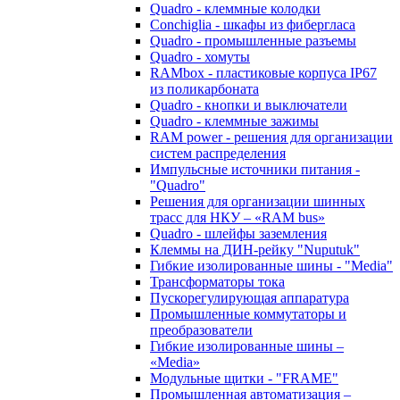
Quadro - клеммные колодки
Conchiglia - шкафы из фибергласа
Quadro - промышленные разъемы
Quadro - хомуты
RAMbox - пластиковые корпуса IP67
из поликарбоната
Quadro - кнопки и выключатели
Quadro - клеммные зажимы
RAM power - решения для организации
систем распределения
Импульсные источники питания -
"Quadro"
Решения для организации шинных
трасс для НКУ – «RAM bus»
Quadro - шлейфы заземления
Клеммы на ДИН-рейку "Nuputuk"
Гибкие изолированные шины - "Media"
Трансформаторы тока
Пускорегулирующая аппаратура
Промышленные коммутаторы и
преобразователи
Гибкие изолированные шины –
«Media»
Модульные щитки - "FRAME"
Промышленная автоматизация –