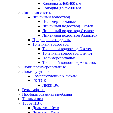
Колодцы д.460/400 мм
Колодцы д.575/500 мм
Ливневая система
Линейный водоотвод
Полимер-песчаные
Линейный водоотвод Экотек
Линейный водоотвод Стилот
Линейный водоотвод Аквасток
Придверные поддоны
Точечный водоотвод
Точечный водоотвод Экотек
Точечный водоотвод Стилот
Полимер-песчаные
Точечный водоотвод Аквасток
Люки полимер-песчаные
Люки чугунные
Комплектующие к люкам
ГК ТСК
Люки ВЧ
Геомембрана
Профилированная мембрана
Тёплый пол
Труба ПВ-0
Диаметр 110мм
Диаметр 125мм