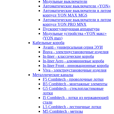
Модульные выключатели
Автоматические выключатели «YON»
Автоматические выключатели в литом
корпусе YON MAX MGS
Автоматические выключатели в литом
корпусе YON PRO MNX
Пускорегулирующая аппаратура
Модульные устройства «YON макс»
(YON max)
Кабельные короба
Avanti - универсальная серия ЭУИ
Brava - электроустановочные изделия
In-liner - классические короба
In-liner Aero - алюминиевые короба
In-liner Front - инновационные короба
Viva - электроустановочные изделия
Металлические каналы
F5 Combitech - проволочные лотки
B5 Combitech - монтажные элементы
G5 Combitech - стеклопластиковые
лотки
I5 Combitech - лотки из нержавеющей
стали
L5 Combitech - лестничные лотки
M5 Combitech - метизы