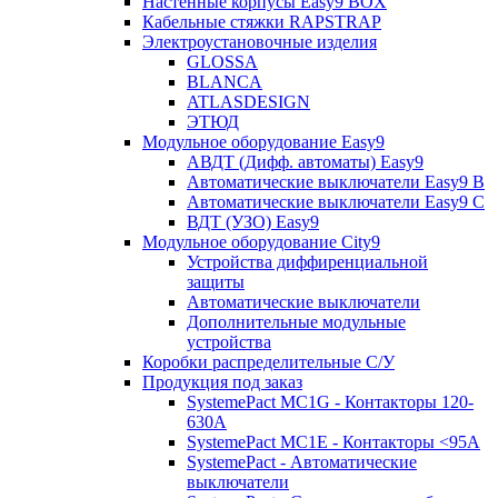
Настенные корпусы Easy9 BOX
Кабельные стяжки RAPSTRAP
Электроустановочные изделия
GLOSSA
BLANCA
ATLASDESIGN
ЭТЮД
Модульное оборудование Easy9
АВДТ (Дифф. автоматы) Easy9
Автоматические выключатели Easy9 В
Автоматические выключатели Easy9 С
ВДТ (УЗО) Easy9
Модульное оборудование City9
Устройства диффиренциальной
защиты
Автоматические выключатели
Дополнительные модульные
устройства
Коробки распределительные C/У
Продукция под заказ
SystemePact MC1G - Контакторы 120-
630A
SystemePact MC1E - Контакторы <95A
SystemePact - Автоматические
выключатели