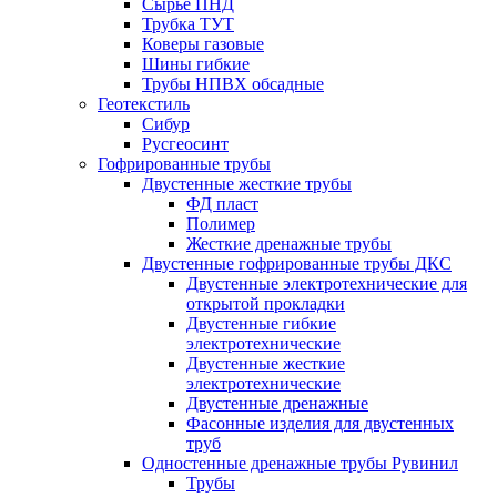
Сырье ПНД
Трубка ТУТ
Коверы газовые
Шины гибкие
Трубы НПВХ обсадные
Геотекстиль
Сибур
Русгеосинт
Гофрированные трубы
Двустенные жесткие трубы
ФД пласт
Полимер
Жесткие дренажные трубы
Двустенные гофрированные трубы ДКС
Двустенные электротехнические для
открытой прокладки
Двустенные гибкие
электротехнические
Двустенные жесткие
электротехнические
Двустенные дренажные
Фасонные изделия для двустенных
труб
Одностенные дренажные трубы Рувинил
Трубы