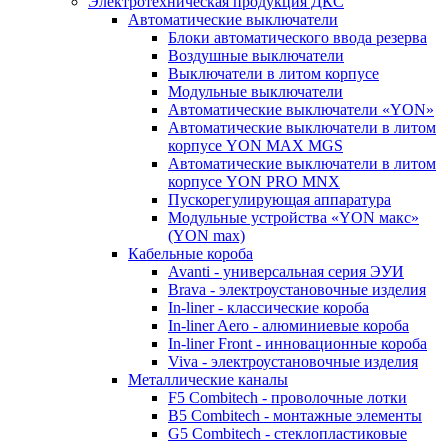
Электротехническая продукция ДКС
Автоматические выключатели
Блоки автоматического ввода резерва
Воздушные выключатели
Выключатели в литом корпусе
Модульные выключатели
Автоматические выключатели «YON»
Автоматические выключатели в литом
корпусе YON MAX MGS
Автоматические выключатели в литом
корпусе YON PRO MNX
Пускорегулирующая аппаратура
Модульные устройства «YON макс»
(YON max)
Кабельные короба
Avanti - универсальная серия ЭУИ
Brava - электроустановочные изделия
In-liner - классические короба
In-liner Aero - алюминиевые короба
In-liner Front - инновационные короба
Viva - электроустановочные изделия
Металлические каналы
F5 Combitech - проволочные лотки
B5 Combitech - монтажные элементы
G5 Combitech - стеклопластиковые