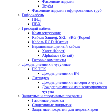
Фасонные изделия
Трубы
Фасонные изделия гофрированных труб
Гофрокабель
ПНД
ПВХ
Греющий кабель
Комплектующие
Кабель Samreg, SRL, SRG (Корея)
Кабель RGD (Китай)
Взрывозащищенный кабель
Xarex (Корея)
Alphatrace (Китай)
Готовые комплекты
Дождеприемники чугунные
ГК ТСК
Дождеприемники ВЧ
Литлидер
Дождеприемники из серого чугуна
Дождеприемники из высокопрочного
чугуна
Защитные и спортивные покрытия
Газонные решетки
Спортивные покрытия
Защитные покрытия для ледовых арен