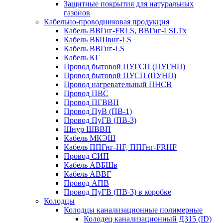
Защитные покрытия для натуральных
газонов
Кабельно-проводниковая продукция
Кабель ВВГнг-FRLS, ВВГнг-LSLTx
Кабель ВБШвнг-LS
Кабель ВВГнг-LS
Кабель КГ
Провод бытовой ПУГСП (ПУГНП)
Провод бытовой ПУСП (ПУНП)
Провод нагревательный ПНСВ
Провод ПВС
Провод ПГВВП
Провод ПуВ (ПВ-1)
Провод ПуГВ (ПВ-3)
Шнур ШВВП
Кабель МКЭШ
Кабель ППГнг-HF, ППГнг-FRHF
Провод СИП
Кабель АВБШв
Кабель АВВГ
Провод АПВ
Провод ПуГВ (ПВ-3) в коробке
Колодцы
Колодцы канализационные полимерные
Колодец канализационный Д315 (ID)