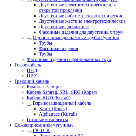
Двустенные электротехнические для
открытой прокладки
Двустенные гибкие электротехнические
Двустенные жесткие электротехнические
Двустенные дренажные
Фасонные изделия для двустенных труб
Одностенные дренажные трубы Рувинил
Трубы
Фасонные изделия
Трубы
Фасонные изделия гофрированных труб
Гофрокабель
ПНД
ПВХ
Греющий кабель
Комплектующие
Кабель Samreg, SRL, SRG (Корея)
Кабель RGD (Китай)
Взрывозащищенный кабель
Xarex (Корея)
Alphatrace (Китай)
Готовые комплекты
Дождеприемники чугунные
ГК ТСК
Дождеприемники ВЧ