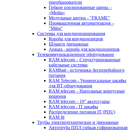
преобразователи
Гибкие изолированные шины –
«Media»
Модульные щитки - "FRAME"
Промышленная автоматизация –
"Mitra"
Системы для кондиционирования
Короба для кондиционеров
Шланги дренажные
Angara - короба для кондиционеров
Телекоммуникационное оборудование
RAM telecom – Структурированные
кабельные системы
RAMbatt - источники бесперебойного
питания
RAM Telecom - Универсальные шкафы
для ИТ-оборудования
RAM telecom – Напольные корпусные
решения
RAM telecom – 19" аксессуары
RAM telecom - IT шкафы
Распределение питания IT (PDU)
RAM fit
Трубы электротехнические и дренажные
Автотруба ППЛ гибкая гофрированная