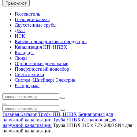
Прайс-лист
Геотекстиль
Греющий кабель
Двухстенные трубы
ДКС
ИЭК
Кабеле-проводниковая продукция
Канализация ПП, НПВХ
Колодцы
Люки
Одностенные дренажные
Поверхностный водосбор
Светотехника
Систем (Шнейдер) Электрик
Распродажа
Главная
Каталог
Трубы ПП, НПВХ
Безнапорная для
наружной канализации
Труба НПВХ безнапорная для
наружной канализации
Труба НПВХ 315 х 7,7х 2000 SN4 для
наружной канализации