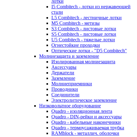
лотки
I5 Combitech - лотки из нержавеющей
стали
L5 Combitech - лестничные лотки
M5 Combitech - метизы
S3 Combitech - листовые лотки
S5 Combitech - листовые лотки
U5 Combitech - тяжелые лотки
Огнестойкие проходки
Оптические лотки - "D5 Combitech"
Молниезащита и заземление
Изолированная молниезащита
Аксессуары
Держатели
Заземление
Молниеприемники
Проводники
Соединители
Электролитическое заземление
Низковольтное оборудование
Quadro - изоляционная лента
Quadro - DIN-рейки и аксессуары
Quadro - кабельные наконечники
Quadro - термоусаживаемая трубка
RAMblock - металлич. оболочки