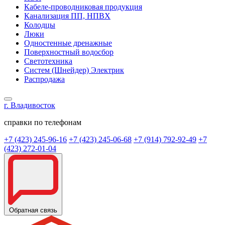
Кабеле-проводниковая продукция
Канализация ПП, НПВХ
Колодцы
Люки
Одностенные дренажные
Поверхностный водосбор
Светотехника
Систем (Шнейдер) Электрик
Распродажа
г. Владивосток
справки по телефонам
+7 (423) 245-96-16
+7 (423) 245-06-68
+7 (914) 792-92-49
+7
(423) 272-01-04
Обратная связь