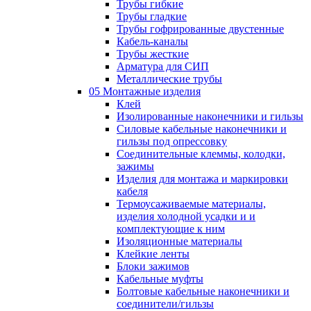
Трубы гибкие
Трубы гладкие
Трубы гофрированные двустенные
Кабель-каналы
Трубы жесткие
Арматура для СИП
Металлические трубы
05 Монтажные изделия
Клей
Изолированные наконечники и гильзы
Силовые кабельные наконечники и
гильзы под опрессовку
Соединительные клеммы, колодки,
зажимы
Изделия для монтажа и маркировки
кабеля
Термоусаживаемые материалы,
изделия холодной усадки и и
комплектующие к ним
Изоляционные материалы
Клейкие ленты
Блоки зажимов
Кабельные муфты
Болтовые кабельные наконечники и
соединители/гильзы