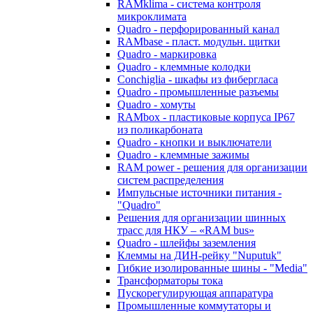
RAMklima - система контроля
микроклимата
Quadro - перфорированный канал
RAMbase - пласт. модульн. щитки
Quadro - маркировка
Quadro - клеммные колодки
Conchiglia - шкафы из фибергласа
Quadro - промышленные разъемы
Quadro - хомуты
RAMbox - пластиковые корпуса IP67
из поликарбоната
Quadro - кнопки и выключатели
Quadro - клеммные зажимы
RAM power - решения для организации
систем распределения
Импульсные источники питания -
"Quadro"
Решения для организации шинных
трасс для НКУ – «RAM bus»
Quadro - шлейфы заземления
Клеммы на ДИН-рейку "Nuputuk"
Гибкие изолированные шины - "Media"
Трансформаторы тока
Пускорегулирующая аппаратура
Промышленные коммутаторы и