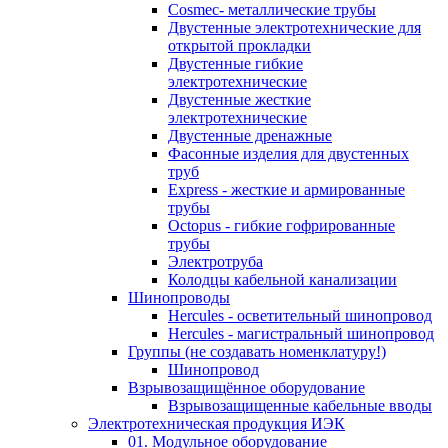
Cosmec- металлические трубы
Двустенные электротехнические для
открытой прокладки
Двустенные гибкие
электротехнические
Двустенные жесткие
электротехнические
Двустенные дренажные
Фасонные изделия для двустенных
труб
Express - жесткие и армированные
трубы
Octopus - гибкие гофрированные
трубы
Электротруба
Колодцы кабельной канализации
Шинопроводы
Hercules - осветительный шинопровод
Hercules - магистральный шинопровод
Группы (не создавать номенклатуру!)
Шинопровод
Взрывозащищённое оборудование
Взрывозащищенные кабельные вводы
Электротехническая продукция ИЭК
01. Модульное оборудование