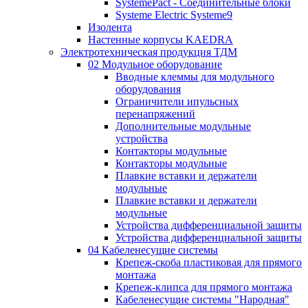
SystemePact - Соединительные блоки
Systeme Electric Systeme9
Изолента
Настенные корпусы KAEDRA
Электротехническая продукция ТДМ
02 Модульное оборудование
Вводные клеммы для модульного
оборудования
Ограничители ипульсных
перенапряжений
Дополнительные модульные
устройства
Контакторы модульные
Контакторы модульные
Плавкие вставки и держатели
модульные
Плавкие вставки и держатели
модульные
Устройства дифференциальной защиты
Устройства дифференциальной защиты
04 Кабеленесущие системы
Крепеж-скоба пластиковая для прямого
монтажа
Крепеж-клипса для прямого монтажа
Кабеленесущие системы "Народная"