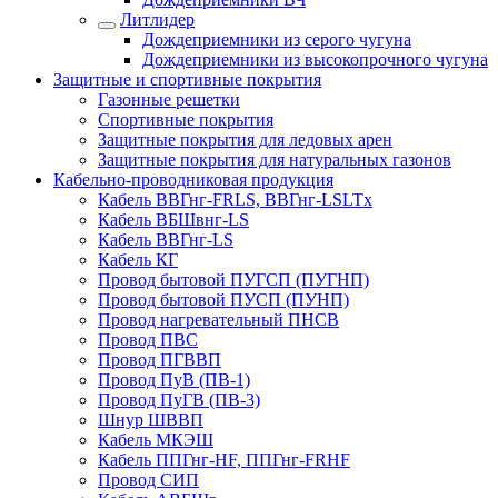
Литлидер
Дождеприемники из серого чугуна
Дождеприемники из высокопрочного чугуна
Защитные и спортивные покрытия
Газонные решетки
Спортивные покрытия
Защитные покрытия для ледовых арен
Защитные покрытия для натуральных газонов
Кабельно-проводниковая продукция
Кабель ВВГнг-FRLS, ВВГнг-LSLTx
Кабель ВБШвнг-LS
Кабель ВВГнг-LS
Кабель КГ
Провод бытовой ПУГСП (ПУГНП)
Провод бытовой ПУСП (ПУНП)
Провод нагревательный ПНСВ
Провод ПВС
Провод ПГВВП
Провод ПуВ (ПВ-1)
Провод ПуГВ (ПВ-3)
Шнур ШВВП
Кабель МКЭШ
Кабель ППГнг-HF, ППГнг-FRHF
Провод СИП