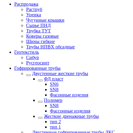
Распродажа
Раструб
Уценка
Чугунные крышки
Сырье ПНД
Трубка ТУТ
Коверы газовые
Шины гибкие
Трубы НПВХ обсадные
Геотекстиль
Сибур
Русгеосинт
Гофрированные трубы
Двустенные жесткие трубы
ФД пласт
SN6
SN8
Фасонные изделия
Полимер
SN8
Фассонные изделия
Жесткие дренажные трубы
тип 2
тип 1
Двустенные гофрированные трубы ДКС