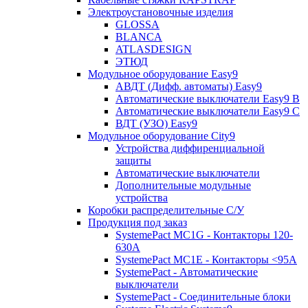
Электроустановочные изделия
GLOSSA
BLANCA
ATLASDESIGN
ЭТЮД
Модульное оборудование Easy9
АВДТ (Дифф. автоматы) Easy9
Автоматические выключатели Easy9 В
Автоматические выключатели Easy9 С
ВДТ (УЗО) Easy9
Модульное оборудование City9
Устройства диффиренциальной
защиты
Автоматические выключатели
Дополнительные модульные
устройства
Коробки распределительные C/У
Продукция под заказ
SystemePact MC1G - Контакторы 120-
630A
SystemePact MC1E - Контакторы <95A
SystemePact - Автоматические
выключатели
SystemePact - Соединительные блоки