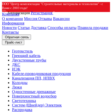
ООО "Центр комплектации "Строительные материалы и технологии" - с
Вами с 2003 года!
Авторизация
Регистрация
Компания
О компании
Миссия
Отзывы
Вакансии
Информация
Новости
Статьи
Доставка
Способы оплаты
Правила продажи
Контакты
Обратная связь
Прайс-лист
Геотекстиль
Греющий кабель
Двухстенные трубы
ДКС
ИЭК
Кабеле-проводниковая продукция
Канализация ПП, НПВХ
Колодцы
Люки
Одностенные дренажные
Поверхностный водосбор
Светотехника
Систем (Шнейдер) Электрик
Распродажа