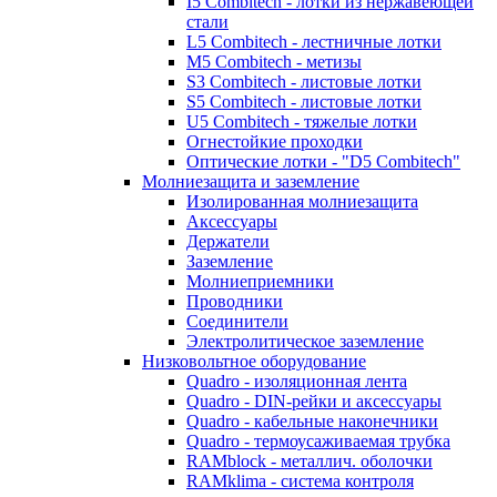
I5 Combitech - лотки из нержавеющей
стали
L5 Combitech - лестничные лотки
M5 Combitech - метизы
S3 Combitech - листовые лотки
S5 Combitech - листовые лотки
U5 Combitech - тяжелые лотки
Огнестойкие проходки
Оптические лотки - "D5 Combitech"
Молниезащита и заземление
Изолированная молниезащита
Аксессуары
Держатели
Заземление
Молниеприемники
Проводники
Соединители
Электролитическое заземление
Низковольтное оборудование
Quadro - изоляционная лента
Quadro - DIN-рейки и аксессуары
Quadro - кабельные наконечники
Quadro - термоусаживаемая трубка
RAMblock - металлич. оболочки
RAMklima - система контроля