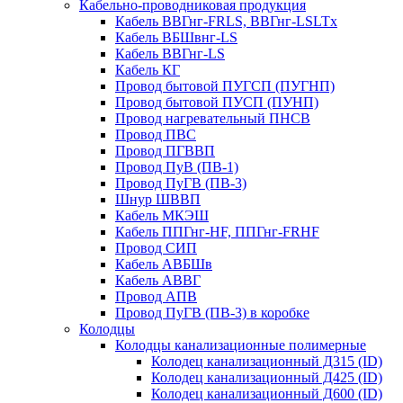
Кабельно-проводниковая продукция
Кабель ВВГнг-FRLS, ВВГнг-LSLTx
Кабель ВБШвнг-LS
Кабель ВВГнг-LS
Кабель КГ
Провод бытовой ПУГСП (ПУГНП)
Провод бытовой ПУСП (ПУНП)
Провод нагревательный ПНСВ
Провод ПВС
Провод ПГВВП
Провод ПуВ (ПВ-1)
Провод ПуГВ (ПВ-3)
Шнур ШВВП
Кабель МКЭШ
Кабель ППГнг-HF, ППГнг-FRHF
Провод СИП
Кабель АВБШв
Кабель АВВГ
Провод АПВ
Провод ПуГВ (ПВ-3) в коробке
Колодцы
Колодцы канализационные полимерные
Колодец канализационный Д315 (ID)
Колодец канализационный Д425 (ID)
Колодец канализационный Д600 (ID)