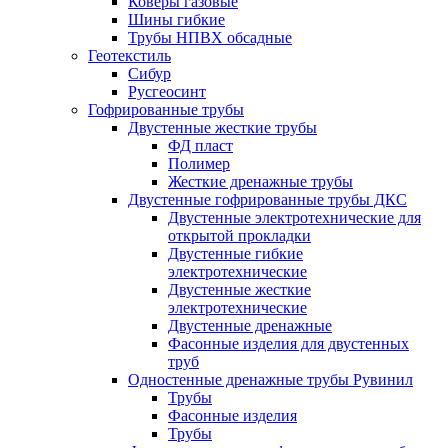
Коверы газовые
Шины гибкие
Трубы НПВХ обсадные
Геотекстиль
Сибур
Русгеосинт
Гофрированные трубы
Двустенные жесткие трубы
ФД пласт
Полимер
Жесткие дренажные трубы
Двустенные гофрированные трубы ДКС
Двустенные электротехнические для
открытой прокладки
Двустенные гибкие
электротехнические
Двустенные жесткие
электротехнические
Двустенные дренажные
Фасонные изделия для двустенных
труб
Одностенные дренажные трубы Рувинил
Трубы
Фасонные изделия
Трубы