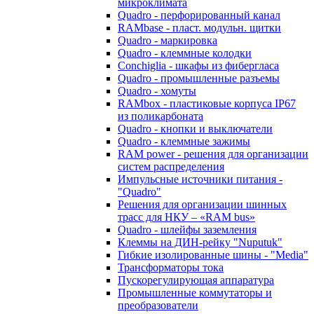
микроклимата
Quadro - перфорированный канал
RAMbase - пласт. модульн. щитки
Quadro - маркировка
Quadro - клеммные колодки
Conchiglia - шкафы из фибергласа
Quadro - промышленные разъемы
Quadro - хомуты
RAMbox - пластиковые корпуса IP67
из поликарбоната
Quadro - кнопки и выключатели
Quadro - клеммные зажимы
RAM power - решения для организации
систем распределения
Импульсные источники питания -
"Quadro"
Решения для организации шинных
трасс для НКУ – «RAM bus»
Quadro - шлейфы заземления
Клеммы на ДИН-рейку "Nuputuk"
Гибкие изолированные шины - "Media"
Трансформаторы тока
Пускорегулирующая аппаратура
Промышленные коммутаторы и
преобразователи