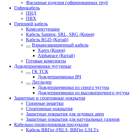
Фасонные изделия гофрированных труб
Гофрокабель
ПНД
ПВХ
Греющий кабель
Комплектующие
Кабель Samreg, SRL, SRG (Корея)
Кабель RGD (Китай)
Взрывозащищенный кабель
Xarex (Корея)
Alphatrace (Китай)
Готовые комплекты
Дождеприемники чугунные
ГК ТСК
Дождеприемники ВЧ
Литлидер
Дождеприемники из серого чугуна
Дождеприемники из высокопрочного чугуна
Защитные и спортивные покрытия
Газонные решетки
Спортивные покрытия
Защитные покрытия для ледовых арен
Защитные покрытия для натуральных газонов
Кабельно-проводниковая продукция
Кабель ВВГнг-FRLS, ВВГнг-LSLTx