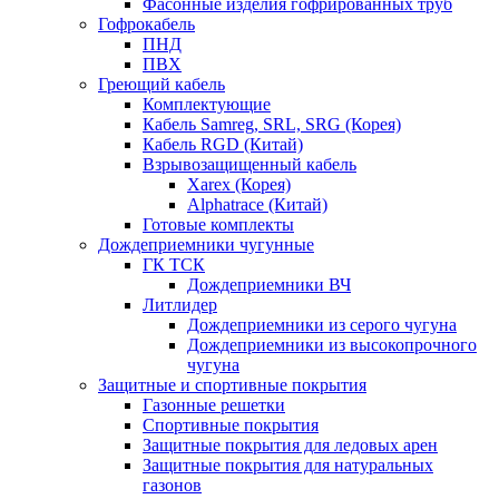
Фасонные изделия гофрированных труб
Гофрокабель
ПНД
ПВХ
Греющий кабель
Комплектующие
Кабель Samreg, SRL, SRG (Корея)
Кабель RGD (Китай)
Взрывозащищенный кабель
Xarex (Корея)
Alphatrace (Китай)
Готовые комплекты
Дождеприемники чугунные
ГК ТСК
Дождеприемники ВЧ
Литлидер
Дождеприемники из серого чугуна
Дождеприемники из высокопрочного
чугуна
Защитные и спортивные покрытия
Газонные решетки
Спортивные покрытия
Защитные покрытия для ледовых арен
Защитные покрытия для натуральных
газонов