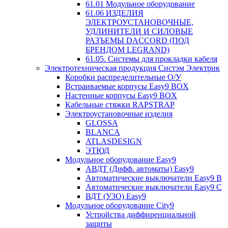
61.01 Модульное оборудование
61.06 ИЗДЕЛИЯ
ЭЛЕКТРОУСТАНОВОЧНЫЕ,
УДЛИНИТЕЛИ И СИЛОВЫЕ
РАЗЪЕМЫ DACCORD (ПОД
БРЕНДОМ LEGRAND)
61.05. Системы для прокладки кабеля
Электротехническая продукция Систэм Электрик
Коробки распределительные О/У
Встраиваемые корпусы Easy9 BOX
Настенные корпусы Easy9 BOX
Кабельные стяжки RAPSTRAP
Электроустановочные изделия
GLOSSA
BLANCA
ATLASDESIGN
ЭТЮД
Модульное оборудование Easy9
АВДТ (Дифф. автоматы) Easy9
Автоматические выключатели Easy9 В
Автоматические выключатели Easy9 С
ВДТ (УЗО) Easy9
Модульное оборудование City9
Устройства диффиренциальной
защиты