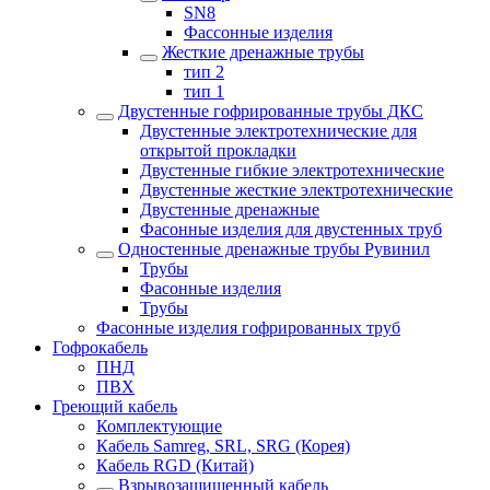
SN8
Фассонные изделия
Жесткие дренажные трубы
тип 2
тип 1
Двустенные гофрированные трубы ДКС
Двустенные электротехнические для
открытой прокладки
Двустенные гибкие электротехнические
Двустенные жесткие электротехнические
Двустенные дренажные
Фасонные изделия для двустенных труб
Одностенные дренажные трубы Рувинил
Трубы
Фасонные изделия
Трубы
Фасонные изделия гофрированных труб
Гофрокабель
ПНД
ПВХ
Греющий кабель
Комплектующие
Кабель Samreg, SRL, SRG (Корея)
Кабель RGD (Китай)
Взрывозащищенный кабель