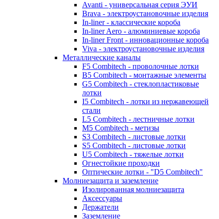
Avanti - универсальная серия ЭУИ
Brava - электроустановочные изделия
In-liner - классические короба
In-liner Aero - алюминиевые короба
In-liner Front - инновационные короба
Viva - электроустановочные изделия
Металлические каналы
F5 Combitech - проволочные лотки
B5 Combitech - монтажные элементы
G5 Combitech - стеклопластиковые
лотки
I5 Combitech - лотки из нержавеющей
стали
L5 Combitech - лестничные лотки
M5 Combitech - метизы
S3 Combitech - листовые лотки
S5 Combitech - листовые лотки
U5 Combitech - тяжелые лотки
Огнестойкие проходки
Оптические лотки - "D5 Combitech"
Молниезащита и заземление
Изолированная молниезащита
Аксессуары
Держатели
Заземление