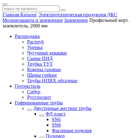
Главная
Каталог
Электротехническая продукция ДКС
Молниезащита и заземление
Заземление
Профильный верт.
заземлитель, 2000 мм
Распродажа
Раструб
Уценка
Чугунные крышки
Сырье ПНД
Трубка ТУТ
Коверы газовые
Шины гибкие
Трубы НПВХ обсадные
Геотекстиль
Сибур
Русгеосинт
Гофрированные трубы
Двустенные жесткие трубы
ФД пласт
SN6
SN8
Фасонные изделия
Полимер