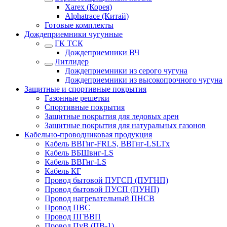
Xarex (Корея)
Alphatrace (Китай)
Готовые комплекты
Дождеприемники чугунные
ГК ТСК
Дождеприемники ВЧ
Литлидер
Дождеприемники из серого чугуна
Дождеприемники из высокопрочного чугуна
Защитные и спортивные покрытия
Газонные решетки
Спортивные покрытия
Защитные покрытия для ледовых арен
Защитные покрытия для натуральных газонов
Кабельно-проводниковая продукция
Кабель ВВГнг-FRLS, ВВГнг-LSLTx
Кабель ВБШвнг-LS
Кабель ВВГнг-LS
Кабель КГ
Провод бытовой ПУГСП (ПУГНП)
Провод бытовой ПУСП (ПУНП)
Провод нагревательный ПНСВ
Провод ПВС
Провод ПГВВП
Провод ПуВ (ПВ-1)