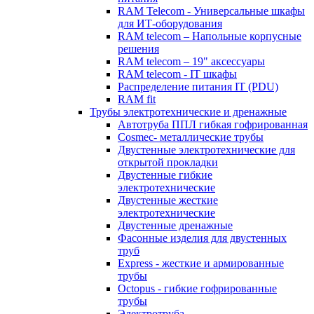
RAM Telecom - Универсальные шкафы
для ИТ-оборудования
RAM telecom – Напольные корпусные
решения
RAM telecom – 19" аксессуары
RAM telecom - IT шкафы
Распределение питания IT (PDU)
RAM fit
Трубы электротехнические и дренажные
Автотруба ППЛ гибкая гофрированная
Cosmec- металлические трубы
Двустенные электротехнические для
открытой прокладки
Двустенные гибкие
электротехнические
Двустенные жесткие
электротехнические
Двустенные дренажные
Фасонные изделия для двустенных
труб
Express - жесткие и армированные
трубы
Octopus - гибкие гофрированные
трубы
Электротруба