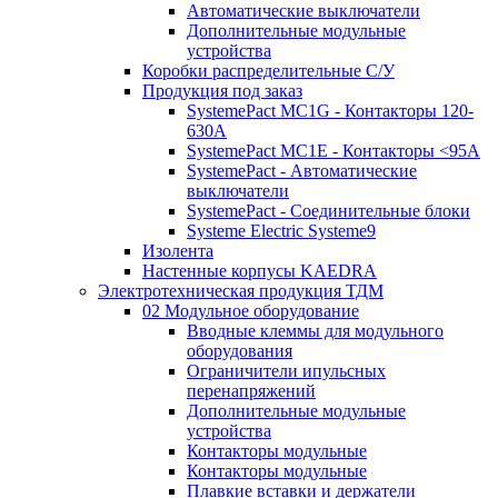
Автоматические выключатели
Дополнительные модульные
устройства
Коробки распределительные C/У
Продукция под заказ
SystemePact MC1G - Контакторы 120-
630A
SystemePact MC1E - Контакторы <95A
SystemePact - Автоматические
выключатели
SystemePact - Соединительные блоки
Systeme Electric Systeme9
Изолента
Настенные корпусы KAEDRA
Электротехническая продукция ТДМ
02 Модульное оборудование
Вводные клеммы для модульного
оборудования
Ограничители ипульсных
перенапряжений
Дополнительные модульные
устройства
Контакторы модульные
Контакторы модульные
Плавкие вставки и держатели