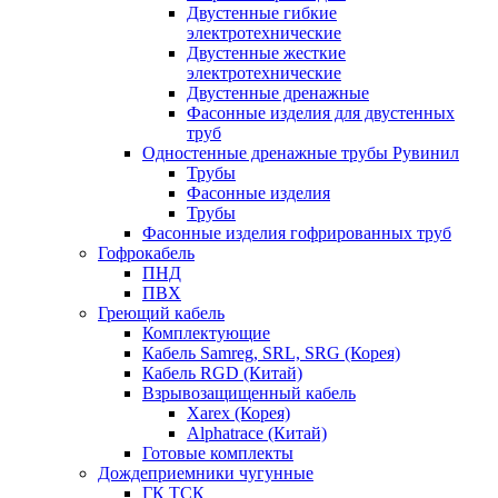
Двустенные гибкие
электротехнические
Двустенные жесткие
электротехнические
Двустенные дренажные
Фасонные изделия для двустенных
труб
Одностенные дренажные трубы Рувинил
Трубы
Фасонные изделия
Трубы
Фасонные изделия гофрированных труб
Гофрокабель
ПНД
ПВХ
Греющий кабель
Комплектующие
Кабель Samreg, SRL, SRG (Корея)
Кабель RGD (Китай)
Взрывозащищенный кабель
Xarex (Корея)
Alphatrace (Китай)
Готовые комплекты
Дождеприемники чугунные
ГК ТСК