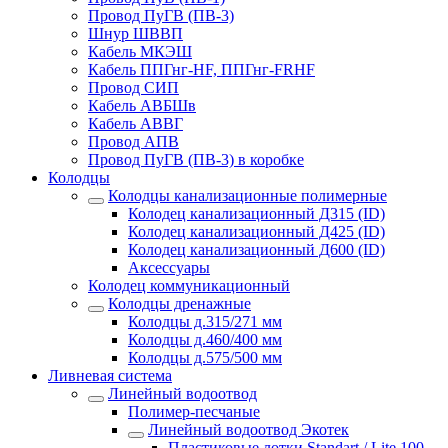
Провод ПуГВ (ПВ-3)
Шнур ШВВП
Кабель МКЭШ
Кабель ППГнг-HF, ППГнг-FRHF
Провод СИП
Кабель АВБШв
Кабель АВВГ
Провод АПВ
Провод ПуГВ (ПВ-3) в коробке
Колодцы
Колодцы канализационные полимерные
Колодец канализационный Д315 (ID)
Колодец канализационный Д425 (ID)
Колодец канализационный Д600 (ID)
Аксессуары
Колодец коммуникационный
Колодцы дренажные
Колодцы д.315/271 мм
Колодцы д.460/400 мм
Колодцы д.575/500 мм
Ливневая система
Линейный водоотвод
Полимер-песчаные
Линейный водоотвод Экотек
Пластиковые лотки Standart / Lite 100