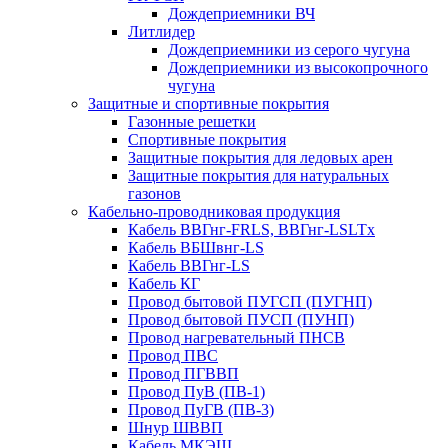
Дождеприемники ВЧ
Литлидер
Дождеприемники из серого чугуна
Дождеприемники из высокопрочного
чугуна
Защитные и спортивные покрытия
Газонные решетки
Спортивные покрытия
Защитные покрытия для ледовых арен
Защитные покрытия для натуральных
газонов
Кабельно-проводниковая продукция
Кабель ВВГнг-FRLS, ВВГнг-LSLTx
Кабель ВБШвнг-LS
Кабель ВВГнг-LS
Кабель КГ
Провод бытовой ПУГСП (ПУГНП)
Провод бытовой ПУСП (ПУНП)
Провод нагревательный ПНСВ
Провод ПВС
Провод ПГВВП
Провод ПуВ (ПВ-1)
Провод ПуГВ (ПВ-3)
Шнур ШВВП
Кабель МКЭШ