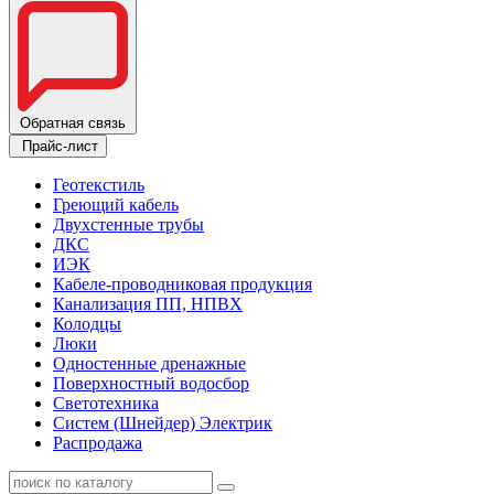
Обратная связь
Прайс-лист
Геотекстиль
Греющий кабель
Двухстенные трубы
ДКС
ИЭК
Кабеле-проводниковая продукция
Канализация ПП, НПВХ
Колодцы
Люки
Одностенные дренажные
Поверхностный водосбор
Светотехника
Систем (Шнейдер) Электрик
Распродажа