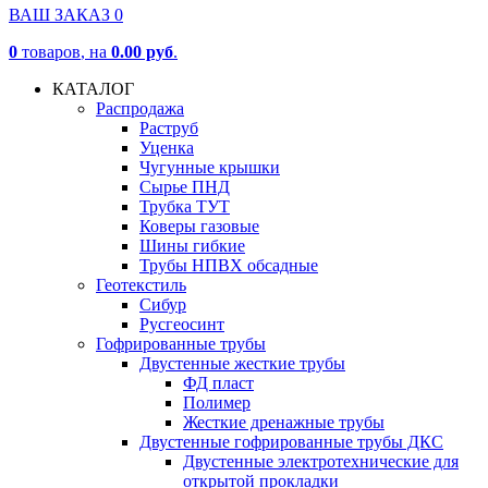
ВАШ ЗАКАЗ
0
0
товаров
, на
0.00 руб
.
КАТАЛОГ
Распродажа
Раструб
Уценка
Чугунные крышки
Сырье ПНД
Трубка ТУТ
Коверы газовые
Шины гибкие
Трубы НПВХ обсадные
Геотекстиль
Сибур
Русгеосинт
Гофрированные трубы
Двустенные жесткие трубы
ФД пласт
Полимер
Жесткие дренажные трубы
Двустенные гофрированные трубы ДКС
Двустенные электротехнические для
открытой прокладки