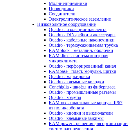
Молниеприемники
Проводники
Соединители
Электролитическое заземление
Низковольтное оборудование
Quadro - изоляционная лента
Quadro - DIN-рейки и аксессуары
Quadro - кабельные наконечники
Quadro - термоусаживаемая трубка
RAMblock - металлич. оболочки
RAMklima - система контроля
микроклимата
Quadro - перфорированный канал
RAMbase - пласт. модульн. щитки
Quadro - маркировка
Quadro - клеммные колодки
Conchiglia - шкафы из фибергласа
Quadro - промышленные разъемы
Quadro - хомуты
RAMbox - пластиковые корпуса IP67
из поликарбоната
Quadro - кнопки и выключатели
Quadro - клеммные зажимы
RAM power - решения для организации
систем распределения