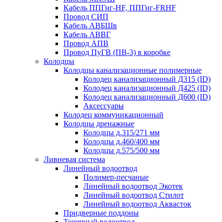
Кабель ППГнг-HF, ППГнг-FRHF
Провод СИП
Кабель АВБШв
Кабель АВВГ
Провод АПВ
Провод ПуГВ (ПВ-3) в коробке
Колодцы
Колодцы канализационные полимерные
Колодец канализационный Д315 (ID)
Колодец канализационный Д425 (ID)
Колодец канализационный Д600 (ID)
Аксессуары
Колодец коммуникационный
Колодцы дренажные
Колодцы д.315/271 мм
Колодцы д.460/400 мм
Колодцы д.575/500 мм
Ливневая система
Линейный водоотвод
Полимер-песчаные
Линейный водоотвод Экотек
Линейный водоотвод Стилот
Линейный водоотвод Аквасток
Придверные поддоны
Точечный водоотвод