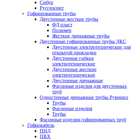
Сибур
Русгеосинт
Гофрированные трубы
Двустенные жесткие трубы
ФД пласт
Полимер
Жесткие дренажные трубы
Двустенные гофрированные трубы ДКС
Двустенные электротехнические для
открытой прокладки
Двустенные гибкие
электротехнические
Двустенные жесткие
электротехнические
Двустенные дренажные
Фасонные изделия для двустенных
труб
Одностенные дренажные трубы Рувинил
Трубы
Фасонные изделия
Трубы
Фасонные изделия гофрированных труб
Гофрокабель
ПНД
ПВХ