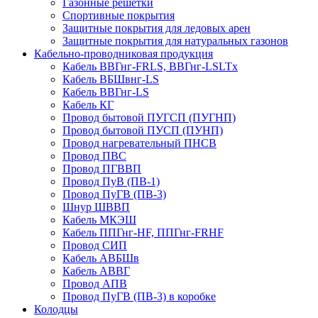
Газонные решетки
Спортивные покрытия
Защитные покрытия для ледовых арен
Защитные покрытия для натуральных газонов
Кабельно-проводниковая продукция
Кабель ВВГнг-FRLS, ВВГнг-LSLTx
Кабель ВБШвнг-LS
Кабель ВВГнг-LS
Кабель КГ
Провод бытовой ПУГСП (ПУГНП)
Провод бытовой ПУСП (ПУНП)
Провод нагревательный ПНСВ
Провод ПВС
Провод ПГВВП
Провод ПуВ (ПВ-1)
Провод ПуГВ (ПВ-3)
Шнур ШВВП
Кабель МКЭШ
Кабель ППГнг-HF, ППГнг-FRHF
Провод СИП
Кабель АВБШв
Кабель АВВГ
Провод АПВ
Провод ПуГВ (ПВ-3) в коробке
Колодцы