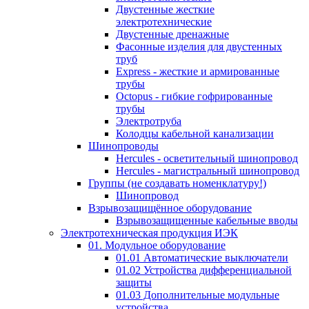
Двустенные жесткие
электротехнические
Двустенные дренажные
Фасонные изделия для двустенных
труб
Express - жесткие и армированные
трубы
Octopus - гибкие гофрированные
трубы
Электротруба
Колодцы кабельной канализации
Шинопроводы
Hercules - осветительный шинопровод
Hercules - магистральный шинопровод
Группы (не создавать номенклатуру!)
Шинопровод
Взрывозащищённое оборудование
Взрывозащищенные кабельные вводы
Электротехническая продукция ИЭК
01. Модульное оборудование
01.01 Автоматические выключатели
01.02 Устройства дифференциальной
защиты
01.03 Дополнительные модульные
устройства