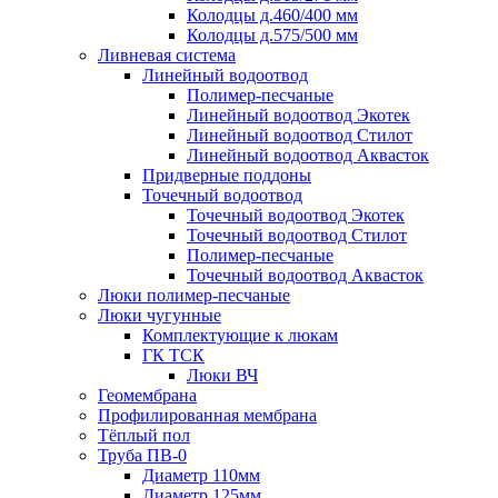
Колодцы д.460/400 мм
Колодцы д.575/500 мм
Ливневая система
Линейный водоотвод
Полимер-песчаные
Линейный водоотвод Экотек
Линейный водоотвод Стилот
Линейный водоотвод Аквасток
Придверные поддоны
Точечный водоотвод
Точечный водоотвод Экотек
Точечный водоотвод Стилот
Полимер-песчаные
Точечный водоотвод Аквасток
Люки полимер-песчаные
Люки чугунные
Комплектующие к люкам
ГК ТСК
Люки ВЧ
Геомембрана
Профилированная мембрана
Тёплый пол
Труба ПВ-0
Диаметр 110мм
Диаметр 125мм