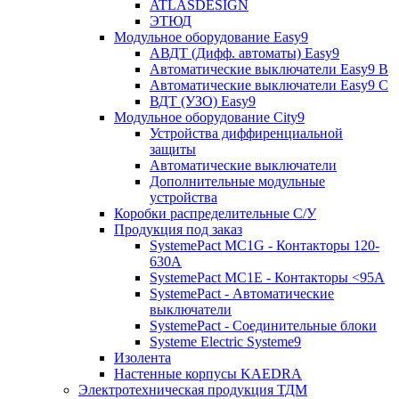
ATLASDESIGN
ЭТЮД
Модульное оборудование Easy9
АВДТ (Дифф. автоматы) Easy9
Автоматические выключатели Easy9 В
Автоматические выключатели Easy9 С
ВДТ (УЗО) Easy9
Модульное оборудование City9
Устройства диффиренциальной
защиты
Автоматические выключатели
Дополнительные модульные
устройства
Коробки распределительные C/У
Продукция под заказ
SystemePact MC1G - Контакторы 120-
630A
SystemePact MC1E - Контакторы <95A
SystemePact - Автоматические
выключатели
SystemePact - Соединительные блоки
Systeme Electric Systeme9
Изолента
Настенные корпусы KAEDRA
Электротехническая продукция ТДМ