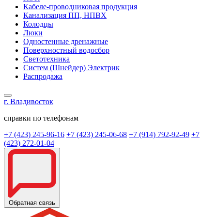
Кабеле-проводниковая продукция
Канализация ПП, НПВХ
Колодцы
Люки
Одностенные дренажные
Поверхностный водосбор
Светотехника
Систем (Шнейдер) Электрик
Распродажа
г. Владивосток
справки по телефонам
+7 (423) 245-96-16
+7 (423) 245-06-68
+7 (914) 792-92-49
+7
(423) 272-01-04
Обратная связь