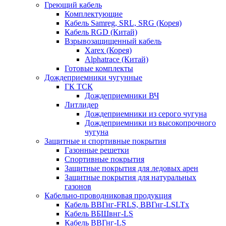
Греющий кабель
Комплектующие
Кабель Samreg, SRL, SRG (Корея)
Кабель RGD (Китай)
Взрывозащищенный кабель
Xarex (Корея)
Alphatrace (Китай)
Готовые комплекты
Дождеприемники чугунные
ГК ТСК
Дождеприемники ВЧ
Литлидер
Дождеприемники из серого чугуна
Дождеприемники из высокопрочного
чугуна
Защитные и спортивные покрытия
Газонные решетки
Спортивные покрытия
Защитные покрытия для ледовых арен
Защитные покрытия для натуральных
газонов
Кабельно-проводниковая продукция
Кабель ВВГнг-FRLS, ВВГнг-LSLTx
Кабель ВБШвнг-LS
Кабель ВВГнг-LS