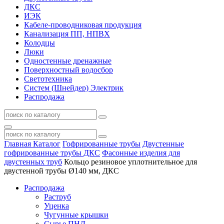
ДКС
ИЭК
Кабеле-проводниковая продукция
Канализация ПП, НПВХ
Колодцы
Люки
Одностенные дренажные
Поверхностный водосбор
Светотехника
Систем (Шнейдер) Электрик
Распродажа
Главная
Каталог
Гофрированные трубы
Двустенные
гофрированные трубы ДКС
Фасонные изделия для
двустенных труб
Кольцо резиновое уплотнительное для
двустенной трубы Ø140 мм, ДКС
Распродажа
Раструб
Уценка
Чугунные крышки
Сырье ПНД