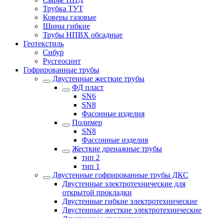
Трубка ТУТ
Коверы газовые
Шины гибкие
Трубы НПВХ обсадные
Геотекстиль
Сибур
Русгеосинт
Гофрированные трубы
Двустенные жесткие трубы
ФД пласт
SN6
SN8
Фасонные изделия
Полимер
SN8
Фассонные изделия
Жесткие дренажные трубы
тип 2
тип 1
Двустенные гофрированные трубы ДКС
Двустенные электротехнические для
открытой прокладки
Двустенные гибкие электротехнические
Двустенные жесткие электротехнические