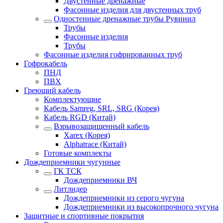
Двустенные дренажные
Фасонные изделия для двустенных труб
Одностенные дренажные трубы Рувинил
Трубы
Фасонные изделия
Трубы
Фасонные изделия гофрированных труб
Гофрокабель
ПНД
ПВХ
Греющий кабель
Комплектующие
Кабель Samreg, SRL, SRG (Корея)
Кабель RGD (Китай)
Взрывозащищенный кабель
Xarex (Корея)
Alphatrace (Китай)
Готовые комплекты
Дождеприемники чугунные
ГК ТСК
Дождеприемники ВЧ
Литлидер
Дождеприемники из серого чугуна
Дождеприемники из высокопрочного чугуна
Защитные и спортивные покрытия