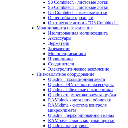
S3 Combitech - листовые лотки
S5 Combitech - листовые лотки
U5 Combitech - тяжелые лотки
Огнестойкие проходки
Оптические лотки - "D5 Combitech"
Молниезащита и заземление
Изолированная молниезащита
Аксессуары
Держатели
Заземление
Молниеприемники
Проводники
Соединители
Электролитическое заземление
Низковольтное оборудование
Quadro - изоляционная лента
Quadro - DIN-рейки и аксессуары
Quadro - кабельные наконечники
Quadro - термоусаживаемая трубка
RAMblock - металлич. оболочки
RAMklima - система контроля
микроклимата
Quadro - перфорированный канал
RAMbase - пласт. модульн. щитки
Quadro - маркировка