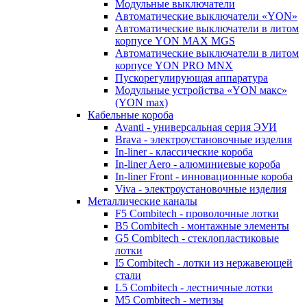
Модульные выключатели
Автоматические выключатели «YON»
Автоматические выключатели в литом
корпусе YON MAX MGS
Автоматические выключатели в литом
корпусе YON PRO MNX
Пускорегулирующая аппаратура
Модульные устройства «YON макс»
(YON max)
Кабельные короба
Avanti - универсальная серия ЭУИ
Brava - электроустановочные изделия
In-liner - классические короба
In-liner Aero - алюминиевые короба
In-liner Front - инновационные короба
Viva - электроустановочные изделия
Металлические каналы
F5 Combitech - проволочные лотки
B5 Combitech - монтажные элементы
G5 Combitech - стеклопластиковые
лотки
I5 Combitech - лотки из нержавеющей
стали
L5 Combitech - лестничные лотки
M5 Combitech - метизы