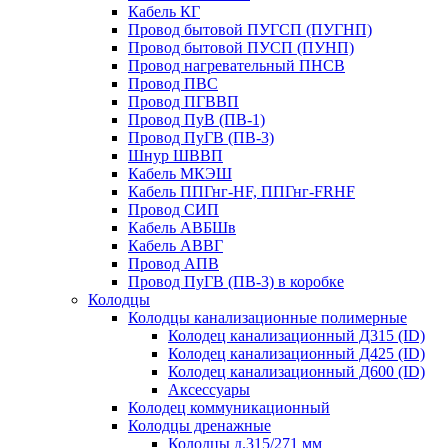
Кабель КГ
Провод бытовой ПУГСП (ПУГНП)
Провод бытовой ПУСП (ПУНП)
Провод нагревательный ПНСВ
Провод ПВС
Провод ПГВВП
Провод ПуВ (ПВ-1)
Провод ПуГВ (ПВ-3)
Шнур ШВВП
Кабель МКЭШ
Кабель ППГнг-HF, ППГнг-FRHF
Провод СИП
Кабель АВБШв
Кабель АВВГ
Провод АПВ
Провод ПуГВ (ПВ-3) в коробке
Колодцы
Колодцы канализационные полимерные
Колодец канализационный Д315 (ID)
Колодец канализационный Д425 (ID)
Колодец канализационный Д600 (ID)
Аксессуары
Колодец коммуникационный
Колодцы дренажные
Колодцы д.315/271 мм