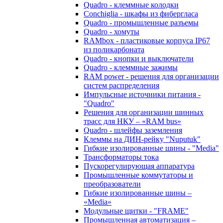
Quadro - клеммные колодки
Conchiglia - шкафы из фибергласа
Quadro - промышленные разъемы
Quadro - хомуты
RAMbox - пластиковые корпуса IP67
из поликарбоната
Quadro - кнопки и выключатели
Quadro - клеммные зажимы
RAM power - решения для организации
систем распределения
Импульсные источники питания -
"Quadro"
Решения для организации шинных
трасс для НКУ – «RAM bus»
Quadro - шлейфы заземления
Клеммы на ДИН-рейку "Nuputuk"
Гибкие изолированные шины - "Media"
Трансформаторы тока
Пускорегулирующая аппаратура
Промышленные коммутаторы и
преобразователи
Гибкие изолированные шины –
«Media»
Модульные щитки - "FRAME"
Промышленная автоматизация –