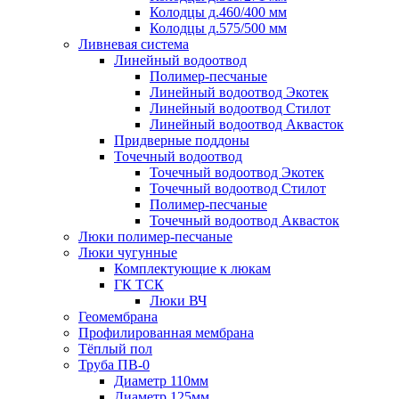
Колодцы д.460/400 мм
Колодцы д.575/500 мм
Ливневая система
Линейный водоотвод
Полимер-песчаные
Линейный водоотвод Экотек
Линейный водоотвод Стилот
Линейный водоотвод Аквасток
Придверные поддоны
Точечный водоотвод
Точечный водоотвод Экотек
Точечный водоотвод Стилот
Полимер-песчаные
Точечный водоотвод Аквасток
Люки полимер-песчаные
Люки чугунные
Комплектующие к люкам
ГК ТСК
Люки ВЧ
Геомембрана
Профилированная мембрана
Тёплый пол
Труба ПВ-0
Диаметр 110мм
Диаметр 125мм