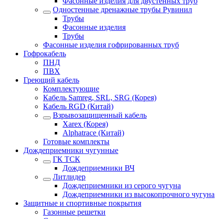
Фасонные изделия для двустенных труб
Одностенные дренажные трубы Рувинил
Трубы
Фасонные изделия
Трубы
Фасонные изделия гофрированных труб
Гофрокабель
ПНД
ПВХ
Греющий кабель
Комплектующие
Кабель Samreg, SRL, SRG (Корея)
Кабель RGD (Китай)
Взрывозащищенный кабель
Xarex (Корея)
Alphatrace (Китай)
Готовые комплекты
Дождеприемники чугунные
ГК ТСК
Дождеприемники ВЧ
Литлидер
Дождеприемники из серого чугуна
Дождеприемники из высокопрочного чугуна
Защитные и спортивные покрытия
Газонные решетки