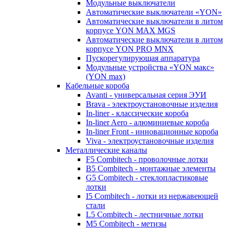
Модульные выключатели
Автоматические выключатели «YON»
Автоматические выключатели в литом
корпусе YON MAX MGS
Автоматические выключатели в литом
корпусе YON PRO MNX
Пускорегулирующая аппаратура
Модульные устройства «YON макс»
(YON max)
Кабельные короба
Avanti - универсальная серия ЭУИ
Brava - электроустановочные изделия
In-liner - классические короба
In-liner Aero - алюминиевые короба
In-liner Front - инновационные короба
Viva - электроустановочные изделия
Металлические каналы
F5 Combitech - проволочные лотки
B5 Combitech - монтажные элементы
G5 Combitech - стеклопластиковые
лотки
I5 Combitech - лотки из нержавеющей
стали
L5 Combitech - лестничные лотки
M5 Combitech - метизы