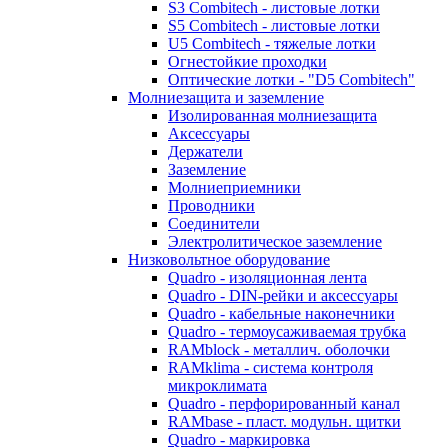
S3 Combitech - листовые лотки
S5 Combitech - листовые лотки
U5 Combitech - тяжелые лотки
Огнестойкие проходки
Оптические лотки - "D5 Combitech"
Молниезащита и заземление
Изолированная молниезащита
Аксессуары
Держатели
Заземление
Молниеприемники
Проводники
Соединители
Электролитическое заземление
Низковольтное оборудование
Quadro - изоляционная лента
Quadro - DIN-рейки и аксессуары
Quadro - кабельные наконечники
Quadro - термоусаживаемая трубка
RAMblock - металлич. оболочки
RAMklima - система контроля
микроклимата
Quadro - перфорированный канал
RAMbase - пласт. модульн. щитки
Quadro - маркировка