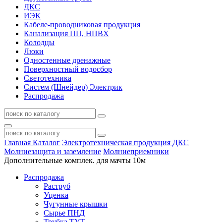
ДКС
ИЭК
Кабеле-проводниковая продукция
Канализация ПП, НПВХ
Колодцы
Люки
Одностенные дренажные
Поверхностный водосбор
Светотехника
Систем (Шнейдер) Электрик
Распродажа
Главная
Каталог
Электротехническая продукция ДКС
Молниезащита и заземление
Молниеприемники
Дополнительные комплек. для мачты 10м
Распродажа
Раструб
Уценка
Чугунные крышки
Сырье ПНД
Трубка ТУТ