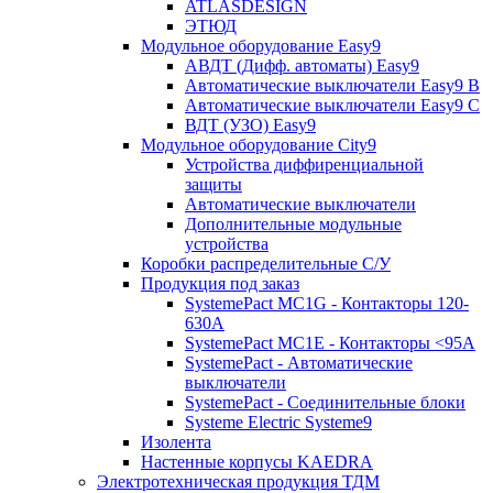
ATLASDESIGN
ЭТЮД
Модульное оборудование Easy9
АВДТ (Дифф. автоматы) Easy9
Автоматические выключатели Easy9 В
Автоматические выключатели Easy9 С
ВДТ (УЗО) Easy9
Модульное оборудование City9
Устройства диффиренциальной
защиты
Автоматические выключатели
Дополнительные модульные
устройства
Коробки распределительные C/У
Продукция под заказ
SystemePact MC1G - Контакторы 120-
630A
SystemePact MC1E - Контакторы <95A
SystemePact - Автоматические
выключатели
SystemePact - Соединительные блоки
Systeme Electric Systeme9
Изолента
Настенные корпусы KAEDRA
Электротехническая продукция ТДМ