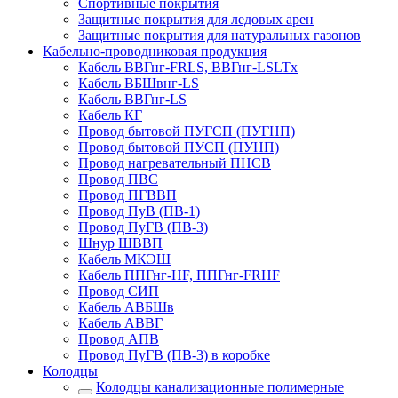
Спортивные покрытия
Защитные покрытия для ледовых арен
Защитные покрытия для натуральных газонов
Кабельно-проводниковая продукция
Кабель ВВГнг-FRLS, ВВГнг-LSLTx
Кабель ВБШвнг-LS
Кабель ВВГнг-LS
Кабель КГ
Провод бытовой ПУГСП (ПУГНП)
Провод бытовой ПУСП (ПУНП)
Провод нагревательный ПНСВ
Провод ПВС
Провод ПГВВП
Провод ПуВ (ПВ-1)
Провод ПуГВ (ПВ-3)
Шнур ШВВП
Кабель МКЭШ
Кабель ППГнг-HF, ППГнг-FRHF
Провод СИП
Кабель АВБШв
Кабель АВВГ
Провод АПВ
Провод ПуГВ (ПВ-3) в коробке
Колодцы
Колодцы канализационные полимерные