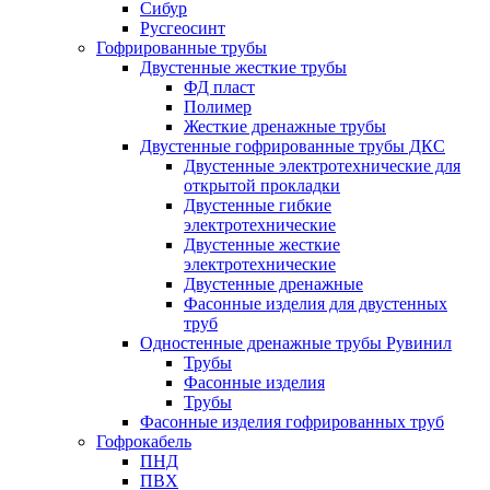
Сибур
Русгеосинт
Гофрированные трубы
Двустенные жесткие трубы
ФД пласт
Полимер
Жесткие дренажные трубы
Двустенные гофрированные трубы ДКС
Двустенные электротехнические для
открытой прокладки
Двустенные гибкие
электротехнические
Двустенные жесткие
электротехнические
Двустенные дренажные
Фасонные изделия для двустенных
труб
Одностенные дренажные трубы Рувинил
Трубы
Фасонные изделия
Трубы
Фасонные изделия гофрированных труб
Гофрокабель
ПНД
ПВХ