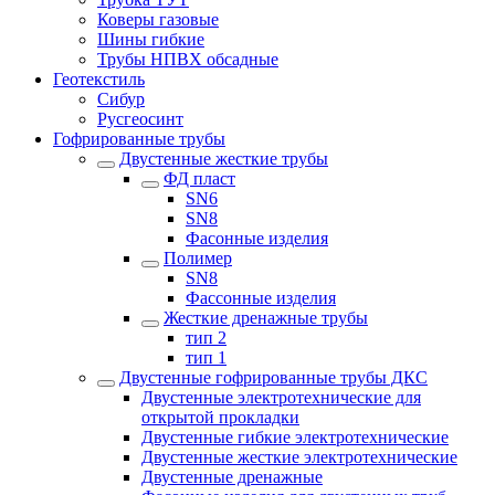
Коверы газовые
Шины гибкие
Трубы НПВХ обсадные
Геотекстиль
Сибур
Русгеосинт
Гофрированные трубы
Двустенные жесткие трубы
ФД пласт
SN6
SN8
Фасонные изделия
Полимер
SN8
Фассонные изделия
Жесткие дренажные трубы
тип 2
тип 1
Двустенные гофрированные трубы ДКС
Двустенные электротехнические для
открытой прокладки
Двустенные гибкие электротехнические
Двустенные жесткие электротехнические
Двустенные дренажные