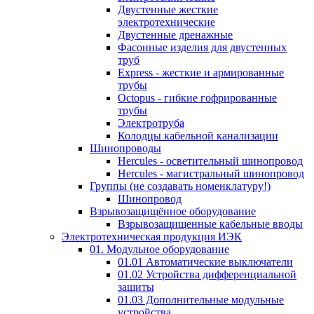
Двустенные жесткие
электротехнические
Двустенные дренажные
Фасонные изделия для двустенных
труб
Express - жесткие и армированные
трубы
Octopus - гибкие гофрированные
трубы
Электротруба
Колодцы кабельной канализации
Шинопроводы
Hercules - осветительный шинопровод
Hercules - магистральный шинопровод
Группы (не создавать номенклатуру!)
Шинопровод
Взрывозащищённое оборудование
Взрывозащищенные кабельные вводы
Электротехническая продукция ИЭК
01. Модульное оборудование
01.01 Автоматические выключатели
01.02 Устройства дифференциальной
защиты
01.03 Дополнительные модульные
устройства