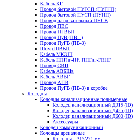
Кабель КГ
Провод бытовой ПУГСП (ПУГНП)
Провод бытовой ПУСП (ПУНП)
Провод нагревательный ПНСВ
Провод ПВС
Провод ПГВВП
Провод ПуВ (ПВ-1)
Провод ПуГВ (ПВ-3)
Шнур ШВВП
Кабель МКЭШ
Кабель ППГнг-HF, ППГнг-FRHF
Провод СИП
Кабель АВБШв
Кабель АВВГ
Провод АПВ
Провод ПуГВ (ПВ-3) в коробке
Колодцы
Колодцы канализационные полимерные
Колодец канализационный Д315 (ID)
Колодец канализационный Д425 (ID)
Колодец канализационный Д600 (ID)
Аксессуары
Колодец коммуникационный
Колодцы дренажные
Колодцы д.315/271 мм