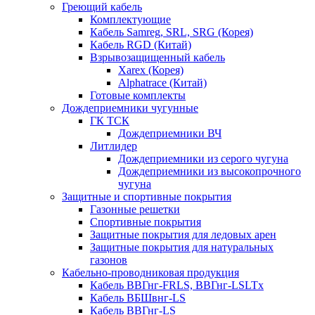
Греющий кабель
Комплектующие
Кабель Samreg, SRL, SRG (Корея)
Кабель RGD (Китай)
Взрывозащищенный кабель
Xarex (Корея)
Alphatrace (Китай)
Готовые комплекты
Дождеприемники чугунные
ГК ТСК
Дождеприемники ВЧ
Литлидер
Дождеприемники из серого чугуна
Дождеприемники из высокопрочного
чугуна
Защитные и спортивные покрытия
Газонные решетки
Спортивные покрытия
Защитные покрытия для ледовых арен
Защитные покрытия для натуральных
газонов
Кабельно-проводниковая продукция
Кабель ВВГнг-FRLS, ВВГнг-LSLTx
Кабель ВБШвнг-LS
Кабель ВВГнг-LS