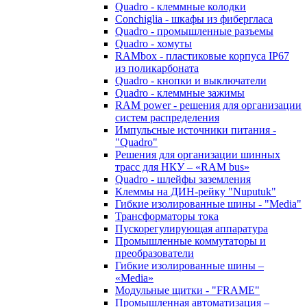
Quadro - клеммные колодки
Conchiglia - шкафы из фибергласа
Quadro - промышленные разъемы
Quadro - хомуты
RAMbox - пластиковые корпуса IP67
из поликарбоната
Quadro - кнопки и выключатели
Quadro - клеммные зажимы
RAM power - решения для организации
систем распределения
Импульсные источники питания -
"Quadro"
Решения для организации шинных
трасс для НКУ – «RAM bus»
Quadro - шлейфы заземления
Клеммы на ДИН-рейку "Nuputuk"
Гибкие изолированные шины - "Media"
Трансформаторы тока
Пускорегулирующая аппаратура
Промышленные коммутаторы и
преобразователи
Гибкие изолированные шины –
«Media»
Модульные щитки - "FRAME"
Промышленная автоматизация –