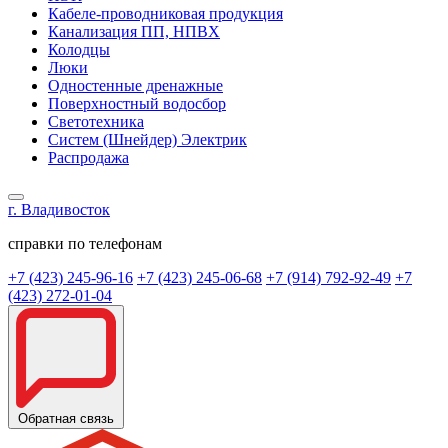
Кабеле-проводниковая продукция
Канализация ПП, НПВХ
Колодцы
Люки
Одностенные дренажные
Поверхностный водосбор
Светотехника
Систем (Шнейдер) Электрик
Распродажа
г. Владивосток
справки по телефонам
+7 (423) 245-96-16
+7 (423) 245-06-68
+7 (914) 792-92-49
+7
(423) 272-01-04
Обратная связь