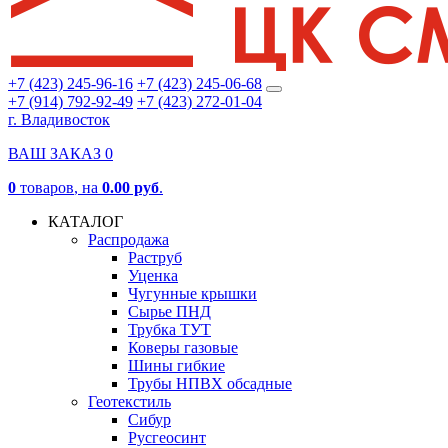
+7 (423) 245-96-16
+7 (423) 245-06-68
+7 (914) 792-92-49
+7 (423) 272-01-04
г. Владивосток
ВАШ ЗАКАЗ
0
0
товаров
, на
0.00 руб
.
КАТАЛОГ
Распродажа
Раструб
Уценка
Чугунные крышки
Сырье ПНД
Трубка ТУТ
Коверы газовые
Шины гибкие
Трубы НПВХ обсадные
Геотекстиль
Сибур
Русгеосинт