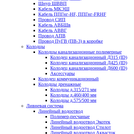
Шнур ШВВП
Кабель МКЭШ
Кабель ППГнг-HF, ППГнг-FRHF
Провод СИП
Кабель АВБШв
Кабель АВВГ
Провод АПВ
Провод ПуГВ (ПВ-3) в коробке
Колодцы
Колодцы канализационные полимерные
Колодец канализационный Д315 (ID)
Колодец канализационный Д425 (ID)
Колодец канализационный Д600 (ID)
Аксессуары
Колодец коммуникационный
Колодцы дренажные
Колодцы д.315/271 мм
Колодцы д.460/400 мм
Колодцы д.575/500 мм
Ливневая система
Линейный водоотвод
Полимер-песчаные
Линейный водоотвод Экотек
Линейный водоотвод Стилот
Линейный водоотвод Аквасток