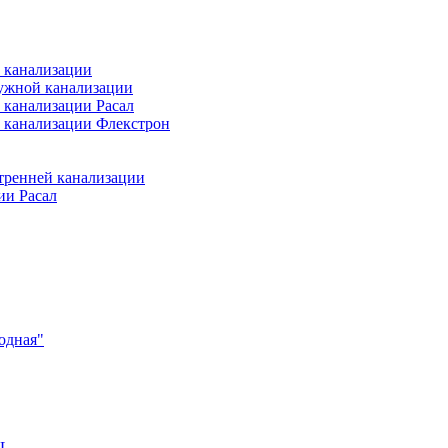
 канализации
ужной канализации
 канализации Расал
 канализации Флекстрон
тренней канализации
ии Расал
одная"
EL