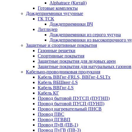
Alphatrace (Китай)
Готовые комплекты
Дождеприемники чугунные
ГК ТСК
Дождеприемники ВЧ
Литлидер
Дождеприемники из серого чугуна
Дождеприемники из высокопрочного чу
Защитные и спортивные покрытия
Газонные решетки
Спортивные покрытия
Защитные покрытия для ледовых арен
Защитные покрытия для натуральных газонов
Кабельно-проводниковая продукция
Кабель ВВГнг-FRLS, ВВГнг-LSLTx
Кабель ВБШвнг-LS
Кабель ВВГнг-LS
Кабель КГ
Провод бытовой ПУГСП (ПУГНП)
Провод бытовой ПУСП (ПУНП)
Провод нагревательный ПНСВ
Провод ПВС
Провод ПГВВП
Провод ПуВ (ПВ-1)
Провод ПуГВ (ПВ-3)