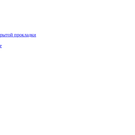
крытой прокладки
е