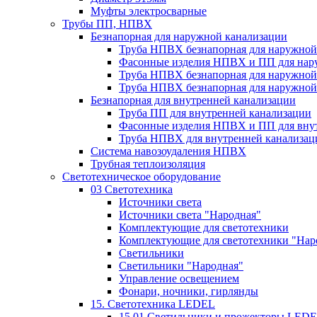
Муфты электросварные
Трубы ПП, НПВХ
Безнапорная для наружной канализации
Труба НПВХ безнапорная для наружной
Фасонные изделия НПВХ и ПП для нар
Труба НПВХ безнапорная для наружной
Труба НПВХ безнапорная для наружной
Безнапорная для внутренней канализации
Труба ПП для внутренней канализации
Фасонные изделия НПВХ и ПП для вну
Труба НПВХ для внутренней канализац
Система навозоудаления НПВХ
Трубная теплоизоляция
Светотехническое оборудование
03 Светотехника
Источники света
Источники света "Народная"
Комплектующие для светотехники
Комплектующие для светотехники "Нар
Светильники
Светильники "Народная"
Управление освещением
Фонари, ночники, гирлянды
15. Светотехника LEDEL
15.01 Светильники и прожекторы LED