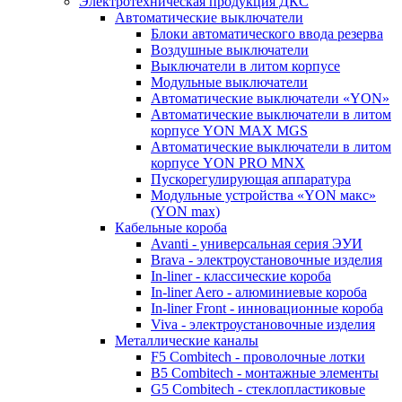
Электротехническая продукция ДКС
Автоматические выключатели
Блоки автоматического ввода резерва
Воздушные выключатели
Выключатели в литом корпусе
Модульные выключатели
Автоматические выключатели «YON»
Автоматические выключатели в литом
корпусе YON MAX MGS
Автоматические выключатели в литом
корпусе YON PRO MNX
Пускорегулирующая аппаратура
Модульные устройства «YON макс»
(YON max)
Кабельные короба
Avanti - универсальная серия ЭУИ
Brava - электроустановочные изделия
In-liner - классические короба
In-liner Aero - алюминиевые короба
In-liner Front - инновационные короба
Viva - электроустановочные изделия
Металлические каналы
F5 Combitech - проволочные лотки
B5 Combitech - монтажные элементы
G5 Combitech - стеклопластиковые