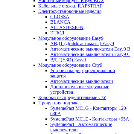
Настенные корпусы Easy9 BOX
Кабельные стяжки RAPSTRAP
Электроустановочные изделия
GLOSSA
BLANCA
ATLASDESIGN
ЭТЮД
Модульное оборудование Easy9
АВДТ (Дифф. автоматы) Easy9
Автоматические выключатели Easy9 В
Автоматические выключатели Easy9 С
ВДТ (УЗО) Easy9
Модульное оборудование City9
Устройства диффиренциальной
защиты
Автоматические выключатели
Дополнительные модульные
устройства
Коробки распределительные C/У
Продукция под заказ
SystemePact MC1G - Контакторы 120-
630A
SystemePact MC1E - Контакторы <95A
SystemePact - Автоматические
выключатели