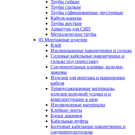
Трубы гибкие
Трубы гладкие
Трубы гофрированные двустенные
Кабель-каналы
Трубы жесткие
Арматура для СИП
Металлические трубы
05 Монтажные изделия
Клей
Изолированные наконечники и гильзы
Силовые кабельные наконечники и
гильзы под опрессовку
Соединительные клеммы, колодки,
зажимы
Изделия для монтажа и маркировки
кабеля
Термоусаживаемые материалы,
изделия холодной усадки и и
комплектующие к ним
Изоляционные материалы
Клейкие ленты
Блоки зажимов
Кабельные муфты
Болтовые кабельные наконечники и
соединители/гильзы