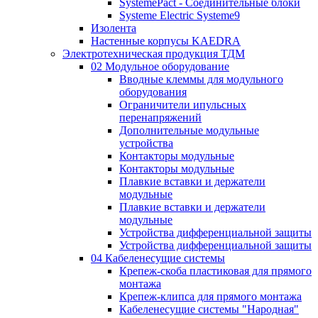
SystemePact - Соединительные блоки
Systeme Electric Systeme9
Изолента
Настенные корпусы KAEDRA
Электротехническая продукция ТДМ
02 Модульное оборудование
Вводные клеммы для модульного
оборудования
Ограничители ипульсных
перенапряжений
Дополнительные модульные
устройства
Контакторы модульные
Контакторы модульные
Плавкие вставки и держатели
модульные
Плавкие вставки и держатели
модульные
Устройства дифференциальной защиты
Устройства дифференциальной защиты
04 Кабеленесущие системы
Крепеж-скоба пластиковая для прямого
монтажа
Крепеж-клипса для прямого монтажа
Кабеленесущие системы "Народная"