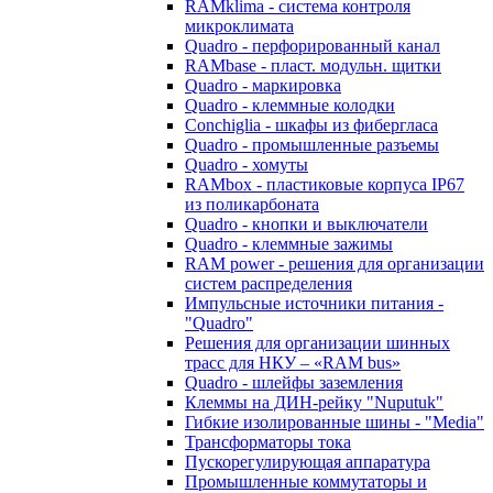
RAMklima - система контроля
микроклимата
Quadro - перфорированный канал
RAMbase - пласт. модульн. щитки
Quadro - маркировка
Quadro - клеммные колодки
Conchiglia - шкафы из фибергласа
Quadro - промышленные разъемы
Quadro - хомуты
RAMbox - пластиковые корпуса IP67
из поликарбоната
Quadro - кнопки и выключатели
Quadro - клеммные зажимы
RAM power - решения для организации
систем распределения
Импульсные источники питания -
"Quadro"
Решения для организации шинных
трасс для НКУ – «RAM bus»
Quadro - шлейфы заземления
Клеммы на ДИН-рейку "Nuputuk"
Гибкие изолированные шины - "Media"
Трансформаторы тока
Пускорегулирующая аппаратура
Промышленные коммутаторы и