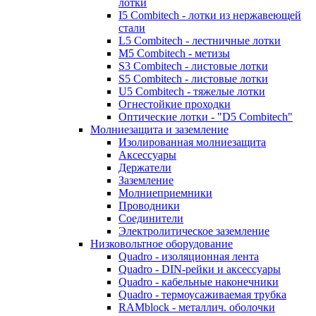
лотки
I5 Combitech - лотки из нержавеющей
стали
L5 Combitech - лестничные лотки
M5 Combitech - метизы
S3 Combitech - листовые лотки
S5 Combitech - листовые лотки
U5 Combitech - тяжелые лотки
Огнестойкие проходки
Оптические лотки - "D5 Combitech"
Молниезащита и заземление
Изолированная молниезащита
Аксессуары
Держатели
Заземление
Молниеприемники
Проводники
Соединители
Электролитическое заземление
Низковольтное оборудование
Quadro - изоляционная лента
Quadro - DIN-рейки и аксессуары
Quadro - кабельные наконечники
Quadro - термоусаживаемая трубка
RAMblock - металлич. оболочки