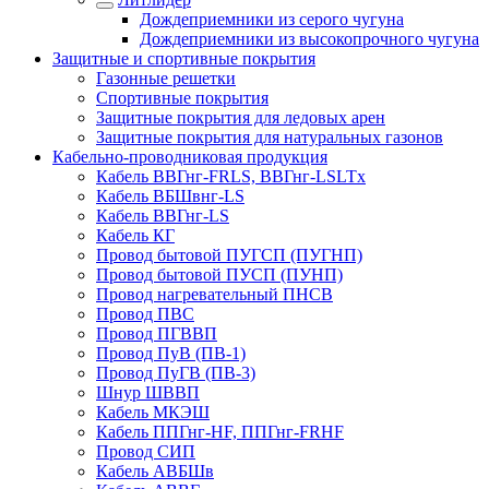
Дождеприемники из серого чугуна
Дождеприемники из высокопрочного чугуна
Защитные и спортивные покрытия
Газонные решетки
Спортивные покрытия
Защитные покрытия для ледовых арен
Защитные покрытия для натуральных газонов
Кабельно-проводниковая продукция
Кабель ВВГнг-FRLS, ВВГнг-LSLTx
Кабель ВБШвнг-LS
Кабель ВВГнг-LS
Кабель КГ
Провод бытовой ПУГСП (ПУГНП)
Провод бытовой ПУСП (ПУНП)
Провод нагревательный ПНСВ
Провод ПВС
Провод ПГВВП
Провод ПуВ (ПВ-1)
Провод ПуГВ (ПВ-3)
Шнур ШВВП
Кабель МКЭШ
Кабель ППГнг-HF, ППГнг-FRHF
Провод СИП
Кабель АВБШв