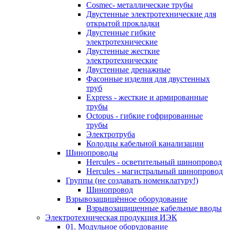
Cosmec- металлические трубы
Двустенные электротехнические для
открытой прокладки
Двустенные гибкие
электротехнические
Двустенные жесткие
электротехнические
Двустенные дренажные
Фасонные изделия для двустенных
труб
Express - жесткие и армированные
трубы
Octopus - гибкие гофрированные
трубы
Электротруба
Колодцы кабельной канализации
Шинопроводы
Hercules - осветительный шинопровод
Hercules - магистральный шинопровод
Группы (не создавать номенклатуру!)
Шинопровод
Взрывозащищённое оборудование
Взрывозащищенные кабельные вводы
Электротехническая продукция ИЭК
01. Модульное оборудование