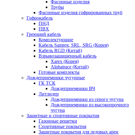
Фасонные изделия
Трубы
Фасонные изделия гофрированных труб
Гофрокабель
ПНД
ПВХ
Греющий кабель
Комплектующие
Кабель Samreg, SRL, SRG (Корея)
Кабель RGD (Китай)
Взрывозащищенный кабель
Xarex (Корея)
Alphatrace (Китай)
Готовые комплекты
Дождеприемники чугунные
ГК ТСК
Дождеприемники ВЧ
Литлидер
Дождеприемники из серого чугуна
Дождеприемники из высокопрочного
чугуна
Защитные и спортивные покрытия
Газонные решетки
Спортивные покрытия
Защитные покрытия для ледовых арен