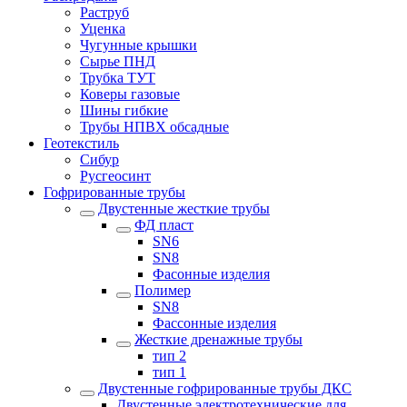
Раструб
Уценка
Чугунные крышки
Сырье ПНД
Трубка ТУТ
Коверы газовые
Шины гибкие
Трубы НПВХ обсадные
Геотекстиль
Сибур
Русгеосинт
Гофрированные трубы
Двустенные жесткие трубы
ФД пласт
SN6
SN8
Фасонные изделия
Полимер
SN8
Фассонные изделия
Жесткие дренажные трубы
тип 2
тип 1
Двустенные гофрированные трубы ДКС
Двустенные электротехнические для