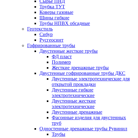
Сырье ПНД
Трубка ТУТ
Коверы газовые
Шины гибкие
Трубы НПВХ обсадные
Геотекстиль
Сибур
Русгеосинт
Гофрированные трубы
Двустенные жесткие трубы
ФД пласт
Полимер
Жесткие дренажные трубы
Двустенные гофрированные трубы ДКС
Двустенные электротехнические для
открытой прокладки
Двустенные гибкие
электротехнические
Двустенные жесткие
электротехнические
Двустенные дренажные
Фасонные изделия для двустенных
труб
Одностенные дренажные трубы Рувинил
Трубы