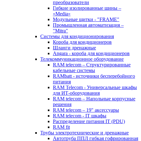
преобразователи
Гибкие изолированные шины –
«Media»
Модульные щитки - "FRAME"
Промышленная автоматизация –
"Mitra"
Системы для кондиционирования
Короба для кондиционеров
Шланги дренажные
Angara - короба для кондиционеров
Телекоммуникационное оборудование
RAM telecom – Структурированные
кабельные системы
RAMbatt - источники бесперебойного
питания
RAM Telecom - Универсальные шкафы
для ИТ-оборудования
RAM telecom – Напольные корпусные
решения
RAM telecom – 19" аксессуары
RAM telecom - IT шкафы
Распределение питания IT (PDU)
RAM fit
Трубы электротехнические и дренажные
Автотруба ППЛ гибкая гофрированная