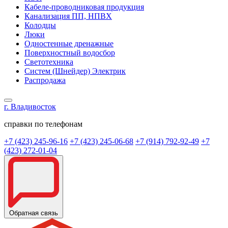
Кабеле-проводниковая продукция
Канализация ПП, НПВХ
Колодцы
Люки
Одностенные дренажные
Поверхностный водосбор
Светотехника
Систем (Шнейдер) Электрик
Распродажа
г. Владивосток
справки по телефонам
+7 (423) 245-96-16
+7 (423) 245-06-68
+7 (914) 792-92-49
+7
(423) 272-01-04
Обратная связь