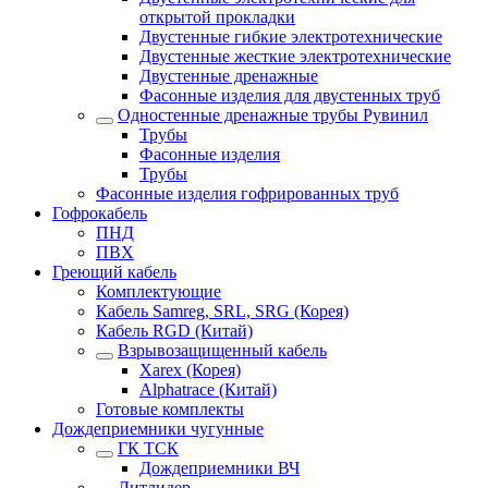
открытой прокладки
Двустенные гибкие электротехнические
Двустенные жесткие электротехнические
Двустенные дренажные
Фасонные изделия для двустенных труб
Одностенные дренажные трубы Рувинил
Трубы
Фасонные изделия
Трубы
Фасонные изделия гофрированных труб
Гофрокабель
ПНД
ПВХ
Греющий кабель
Комплектующие
Кабель Samreg, SRL, SRG (Корея)
Кабель RGD (Китай)
Взрывозащищенный кабель
Xarex (Корея)
Alphatrace (Китай)
Готовые комплекты
Дождеприемники чугунные
ГК ТСК
Дождеприемники ВЧ
Литлидер