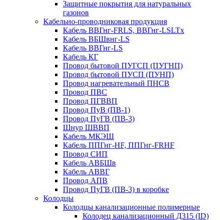
Защитные покрытия для натуральных
газонов
Кабельно-проводниковая продукция
Кабель ВВГнг-FRLS, ВВГнг-LSLTx
Кабель ВБШвнг-LS
Кабель ВВГнг-LS
Кабель КГ
Провод бытовой ПУГСП (ПУГНП)
Провод бытовой ПУСП (ПУНП)
Провод нагревательный ПНСВ
Провод ПВС
Провод ПГВВП
Провод ПуВ (ПВ-1)
Провод ПуГВ (ПВ-3)
Шнур ШВВП
Кабель МКЭШ
Кабель ППГнг-HF, ППГнг-FRHF
Провод СИП
Кабель АВБШв
Кабель АВВГ
Провод АПВ
Провод ПуГВ (ПВ-3) в коробке
Колодцы
Колодцы канализационные полимерные
Колодец канализационный Д315 (ID)