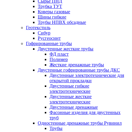
Сырье ПНД
Трубка ТУТ
Коверы газовые
Шины гибкие
Трубы НПВХ обсадные
Геотекстиль
Сибур
Русгеосинт
Гофрированные трубы
Двустенные жесткие трубы
ФД пласт
Полимер
Жесткие дренажные трубы
Двустенные гофрированные трубы ДКС
Двустенные электротехнические для
открытой прокладки
Двустенные гибкие
электротехнические
Двустенные жесткие
электротехнические
Двустенные дренажные
Фасонные изделия для двустенных
труб
Одностенные дренажные трубы Рувинил
Трубы