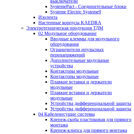
выключатели
SystemePact - Соединительные блоки
Systeme Electric Systeme9
Изолента
Настенные корпусы KAEDRA
Электротехническая продукция ТДМ
02 Модульное оборудование
Вводные клеммы для модульного
оборудования
Ограничители ипульсных
перенапряжений
Дополнительные модульные
устройства
Контакторы модульные
Контакторы модульные
Плавкие вставки и держатели
модульные
Плавкие вставки и держатели
модульные
Устройства дифференциальной защиты
Устройства дифференциальной защиты
04 Кабеленесущие системы
Крепеж-скоба пластиковая для прямого
монтажа
Крепеж-клипса для прямого монтажа