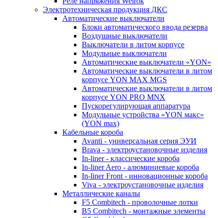
Реле напряжения Welrok
Электротехническая продукция ДКС
Автоматические выключатели
Блоки автоматического ввода резерва
Воздушные выключатели
Выключатели в литом корпусе
Модульные выключатели
Автоматические выключатели «YON»
Автоматические выключатели в литом
корпусе YON MAX MGS
Автоматические выключатели в литом
корпусе YON PRO MNX
Пускорегулирующая аппаратура
Модульные устройства «YON макс»
(YON max)
Кабельные короба
Avanti - универсальная серия ЭУИ
Brava - электроустановочные изделия
In-liner - классические короба
In-liner Aero - алюминиевые короба
In-liner Front - инновационные короба
Viva - электроустановочные изделия
Металлические каналы
F5 Combitech - проволочные лотки
B5 Combitech - монтажные элементы