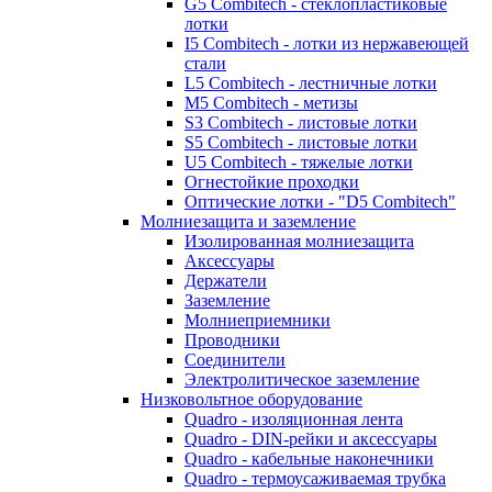
G5 Combitech - стеклопластиковые
лотки
I5 Combitech - лотки из нержавеющей
стали
L5 Combitech - лестничные лотки
M5 Combitech - метизы
S3 Combitech - листовые лотки
S5 Combitech - листовые лотки
U5 Combitech - тяжелые лотки
Огнестойкие проходки
Оптические лотки - "D5 Combitech"
Молниезащита и заземление
Изолированная молниезащита
Аксессуары
Держатели
Заземление
Молниеприемники
Проводники
Соединители
Электролитическое заземление
Низковольтное оборудование
Quadro - изоляционная лента
Quadro - DIN-рейки и аксессуары
Quadro - кабельные наконечники
Quadro - термоусаживаемая трубка