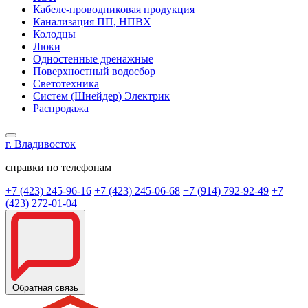
Кабеле-проводниковая продукция
Канализация ПП, НПВХ
Колодцы
Люки
Одностенные дренажные
Поверхностный водосбор
Светотехника
Систем (Шнейдер) Электрик
Распродажа
г. Владивосток
справки по телефонам
+7 (423) 245-96-16
+7 (423) 245-06-68
+7 (914) 792-92-49
+7
(423) 272-01-04
Обратная связь