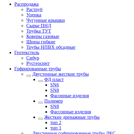
Распродажа
Раструб
Уценка
Чугунные крышки
Сырье ПНД
Трубка ТУТ
Коверы газовые
Шины гибкие
Трубы НПВХ обсадные
Геотекстиль
Сибур
Русгеосинт
Гофрированные трубы
Двустенные жесткие трубы
ФД пласт
SN6
SN8
Фасонные изделия
Полимер
SN8
Фассонные изделия
Жесткие дренажные трубы
тип 2
тип 1
Двустенные гофрированные трубы ДКС