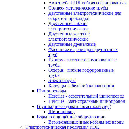
Автотруба ППЛ гибкая гофрированная
Cosmec- металлические трубы
Двустенные электротехнические для
открытой прокладки
Двустенные гибкие
электротехнические
Двустенные жесткие
электротехнические
Двустенные дренажные
Фасонные изделия для двустенных
труб
Express - жесткие и армированные
трубы
Octopus - гибкие гофрированные
трубы
Электротруба
Колодцы кабельной канализации
Шинопроводы
Hercules - осветительный шинопровод
Hercules - магистральный шинопровод
Группы (не создавать номенклатуру!)
Шинопровод
Взрывозащищённое оборудование
Взрывозащищенные кабельные вводы
Электротехническая продукция ИЭК