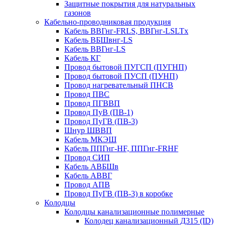
Защитные покрытия для натуральных
газонов
Кабельно-проводниковая продукция
Кабель ВВГнг-FRLS, ВВГнг-LSLTx
Кабель ВБШвнг-LS
Кабель ВВГнг-LS
Кабель КГ
Провод бытовой ПУГСП (ПУГНП)
Провод бытовой ПУСП (ПУНП)
Провод нагревательный ПНСВ
Провод ПВС
Провод ПГВВП
Провод ПуВ (ПВ-1)
Провод ПуГВ (ПВ-3)
Шнур ШВВП
Кабель МКЭШ
Кабель ППГнг-HF, ППГнг-FRHF
Провод СИП
Кабель АВБШв
Кабель АВВГ
Провод АПВ
Провод ПуГВ (ПВ-3) в коробке
Колодцы
Колодцы канализационные полимерные
Колодец канализационный Д315 (ID)