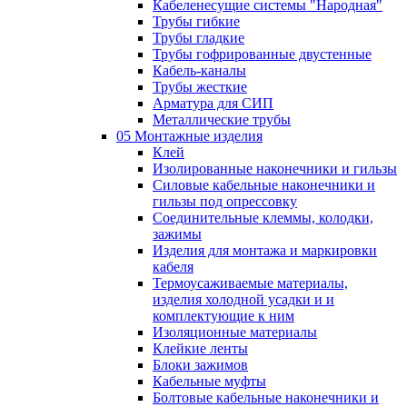
Кабеленесущие системы "Народная"
Трубы гибкие
Трубы гладкие
Трубы гофрированные двустенные
Кабель-каналы
Трубы жесткие
Арматура для СИП
Металлические трубы
05 Монтажные изделия
Клей
Изолированные наконечники и гильзы
Силовые кабельные наконечники и
гильзы под опрессовку
Соединительные клеммы, колодки,
зажимы
Изделия для монтажа и маркировки
кабеля
Термоусаживаемые материалы,
изделия холодной усадки и и
комплектующие к ним
Изоляционные материалы
Клейкие ленты
Блоки зажимов
Кабельные муфты
Болтовые кабельные наконечники и