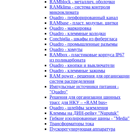
RAMblock - металлич. оболочки
RAMklima - система контроля
микроклимата
Quadro - перфорированный канал
RAMbase - пласт. модульн. щитки
Quadro - маркировка
Quadro - клеммные колодки
Conchiglia - шкафы из фибергласа
Quadro - промышленные разъемы
Quadro - хомуты
RAMbox - пластиковые корпуса IP67
из поликарбоната
Quadro - кнопки и выключатели
Quadro - клеммные зажимы
RAM power - решения для организации
систем распределения
Импульсные источники питания -
"Quadro"
Решения для организации шинных
трасс для НКУ – «RAM bus»
Quadro - шлейфы заземления
Клеммы на ДИН-рейку "Nuputuk"
Гибкие изолированные шины - "Media"
Трансформаторы тока
Пускорегулирующая аппаратура