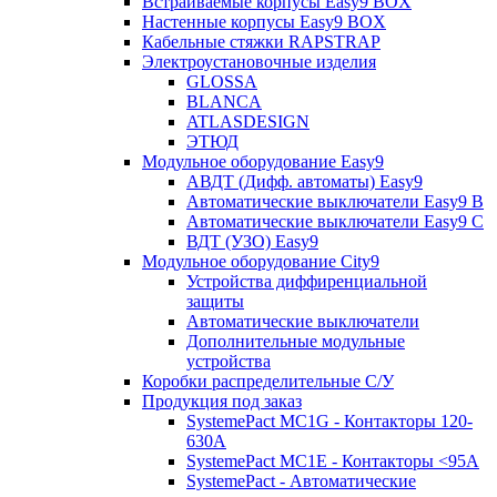
Встраиваемые корпусы Easy9 BOX
Настенные корпусы Easy9 BOX
Кабельные стяжки RAPSTRAP
Электроустановочные изделия
GLOSSA
BLANCA
ATLASDESIGN
ЭТЮД
Модульное оборудование Easy9
АВДТ (Дифф. автоматы) Easy9
Автоматические выключатели Easy9 В
Автоматические выключатели Easy9 С
ВДТ (УЗО) Easy9
Модульное оборудование City9
Устройства диффиренциальной
защиты
Автоматические выключатели
Дополнительные модульные
устройства
Коробки распределительные C/У
Продукция под заказ
SystemePact MC1G - Контакторы 120-
630A
SystemePact MC1E - Контакторы <95A
SystemePact - Автоматические