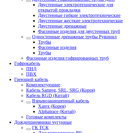
Двустенные электротехнические для
открытой прокладки
Двустенные гибкие электротехнические
Двустенные жесткие электротехнические
Двустенные дренажные
Фасонные изделия для двустенных труб
Одностенные дренажные трубы Рувинил
Трубы
Фасонные изделия
Трубы
Фасонные изделия гофрированных труб
Гофрокабель
ПНД
ПВХ
Греющий кабель
Комплектующие
Кабель Samreg, SRL, SRG (Корея)
Кабель RGD (Китай)
Взрывозащищенный кабель
Xarex (Корея)
Alphatrace (Китай)
Готовые комплекты
Дождеприемники чугунные
ГК ТСК
Дождеприемники ВЧ