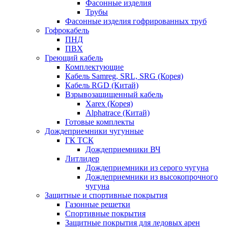
Фасонные изделия
Трубы
Фасонные изделия гофрированных труб
Гофрокабель
ПНД
ПВХ
Греющий кабель
Комплектующие
Кабель Samreg, SRL, SRG (Корея)
Кабель RGD (Китай)
Взрывозащищенный кабель
Xarex (Корея)
Alphatrace (Китай)
Готовые комплекты
Дождеприемники чугунные
ГК ТСК
Дождеприемники ВЧ
Литлидер
Дождеприемники из серого чугуна
Дождеприемники из высокопрочного
чугуна
Защитные и спортивные покрытия
Газонные решетки
Спортивные покрытия
Защитные покрытия для ледовых арен