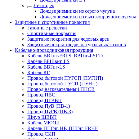
Литлидер
Дождеприемники из серого чугуна
Дождеприемники из высокопрочного чугуна
Защитные и спортивные покрытия
Газонные решетки
Спортивные покрытия
Защитные покрытия для ледовых арен
Защитные покрытия для натуральных газонов
Кабельно-проводниковая продукция
Кабель ВВГнг-FRLS, ВВГнг-LSLTx
Кабель ВБШвнг-LS
Кабель ВВГнг-LS
Кабель КГ
Провод бытовой ПУГСП (ПУГНП)
Провод бытовой ПУСП (ПУНП)
Провод нагревательный ПНСВ
Провод ПВС
Провод ПГВВП
Провод ПуВ (ПВ-1)
Провод ПуГВ (ПВ-3)
Шнур ШВВП
Кабель МКЭШ
Кабель ППГнг-HF, ППГнг-FRHF
Провод СИП