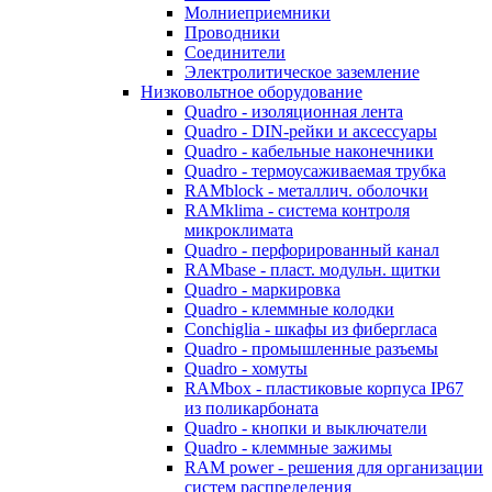
Молниеприемники
Проводники
Соединители
Электролитическое заземление
Низковольтное оборудование
Quadro - изоляционная лента
Quadro - DIN-рейки и аксессуары
Quadro - кабельные наконечники
Quadro - термоусаживаемая трубка
RAMblock - металлич. оболочки
RAMklima - система контроля
микроклимата
Quadro - перфорированный канал
RAMbase - пласт. модульн. щитки
Quadro - маркировка
Quadro - клеммные колодки
Conchiglia - шкафы из фибергласа
Quadro - промышленные разъемы
Quadro - хомуты
RAMbox - пластиковые корпуса IP67
из поликарбоната
Quadro - кнопки и выключатели
Quadro - клеммные зажимы
RAM power - решения для организации
систем распределения