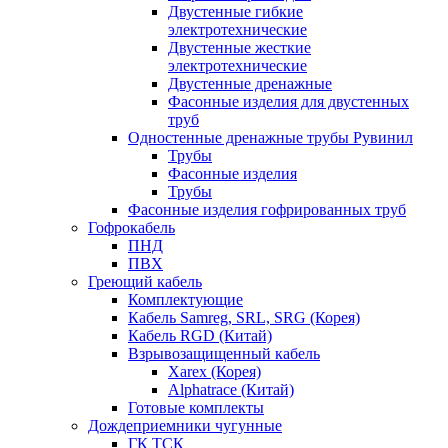
Двустенные гибкие
электротехнические
Двустенные жесткие
электротехнические
Двустенные дренажные
Фасонные изделия для двустенных
труб
Одностенные дренажные трубы Рувинил
Трубы
Фасонные изделия
Трубы
Фасонные изделия гофрированных труб
Гофрокабель
ПНД
ПВХ
Греющий кабель
Комплектующие
Кабель Samreg, SRL, SRG (Корея)
Кабель RGD (Китай)
Взрывозащищенный кабель
Xarex (Корея)
Alphatrace (Китай)
Готовые комплекты
Дождеприемники чугунные
ГК ТСК