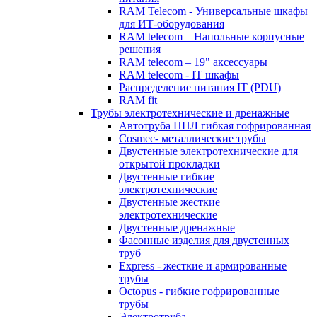
RAM Telecom - Универсальные шкафы
для ИТ-оборудования
RAM telecom – Напольные корпусные
решения
RAM telecom – 19" аксессуары
RAM telecom - IT шкафы
Распределение питания IT (PDU)
RAM fit
Трубы электротехнические и дренажные
Автотруба ППЛ гибкая гофрированная
Cosmec- металлические трубы
Двустенные электротехнические для
открытой прокладки
Двустенные гибкие
электротехнические
Двустенные жесткие
электротехнические
Двустенные дренажные
Фасонные изделия для двустенных
труб
Express - жесткие и армированные
трубы
Octopus - гибкие гофрированные
трубы
Электротруба