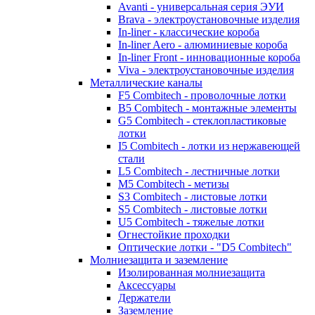
Avanti - универсальная серия ЭУИ
Brava - электроустановочные изделия
In-liner - классические короба
In-liner Aero - алюминиевые короба
In-liner Front - инновационные короба
Viva - электроустановочные изделия
Металлические каналы
F5 Combitech - проволочные лотки
B5 Combitech - монтажные элементы
G5 Combitech - стеклопластиковые
лотки
I5 Combitech - лотки из нержавеющей
стали
L5 Combitech - лестничные лотки
M5 Combitech - метизы
S3 Combitech - листовые лотки
S5 Combitech - листовые лотки
U5 Combitech - тяжелые лотки
Огнестойкие проходки
Оптические лотки - "D5 Combitech"
Молниезащита и заземление
Изолированная молниезащита
Аксессуары
Держатели
Заземление