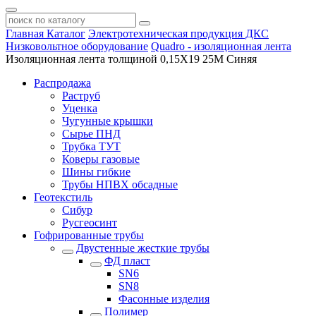
Главная
Каталог
Электротехническая продукция ДКС
Низковольтное оборудование
Quadro - изоляционная лента
Изоляционная лента толщиной 0,15X19 25M Синяя
Распродажа
Раструб
Уценка
Чугунные крышки
Сырье ПНД
Трубка ТУТ
Коверы газовые
Шины гибкие
Трубы НПВХ обсадные
Геотекстиль
Сибур
Русгеосинт
Гофрированные трубы
Двустенные жесткие трубы
ФД пласт
SN6
SN8
Фасонные изделия
Полимер