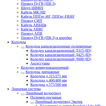
Провод ПуГВ (ПВ-3)
Шнур ШВВП
Кабель МКЭШ
Кабель ППГнг-HF, ППГнг-FRHF
Провод СИП
Кабель АВБШв
Кабель АВВГ
Провод АПВ
Провод ПуГВ (ПВ-3) в коробке
Колодцы
Колодцы канализационные полимерные
Колодец канализационный Д315 (ID)
Колодец канализационный Д425 (ID)
Колодец канализационный Д600 (ID)
Аксессуары
Колодец коммуникационный
Колодцы дренажные
Колодцы д.315/271 мм
Колодцы д.460/400 мм
Колодцы д.575/500 мм
Ливневая система
Линейный водоотвод
Полимер-песчаные
Линейный водоотвод Экотек
Пластиковые лотки Standart / Lite 100