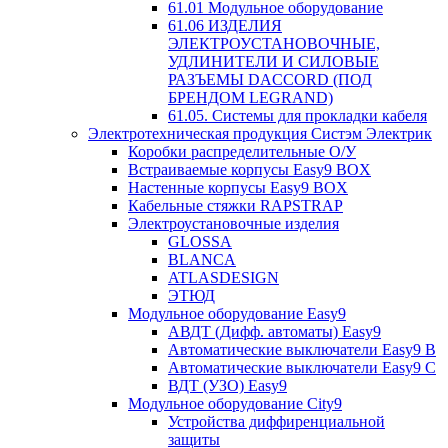
61.01 Модульное оборудование
61.06 ИЗДЕЛИЯ
ЭЛЕКТРОУСТАНОВОЧНЫЕ,
УДЛИНИТЕЛИ И СИЛОВЫЕ
РАЗЪЕМЫ DACCORD (ПОД
БРЕНДОМ LEGRAND)
61.05. Системы для прокладки кабеля
Электротехническая продукция Систэм Электрик
Коробки распределительные О/У
Встраиваемые корпусы Easy9 BOX
Настенные корпусы Easy9 BOX
Кабельные стяжки RAPSTRAP
Электроустановочные изделия
GLOSSA
BLANCA
ATLASDESIGN
ЭТЮД
Модульное оборудование Easy9
АВДТ (Дифф. автоматы) Easy9
Автоматические выключатели Easy9 В
Автоматические выключатели Easy9 С
ВДТ (УЗО) Easy9
Модульное оборудование City9
Устройства диффиренциальной
защиты