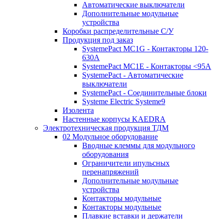
Автоматические выключатели
Дополнительные модульные
устройства
Коробки распределительные C/У
Продукция под заказ
SystemePact MC1G - Контакторы 120-
630A
SystemePact MC1E - Контакторы <95A
SystemePact - Автоматические
выключатели
SystemePact - Соединительные блоки
Systeme Electric Systeme9
Изолента
Настенные корпусы KAEDRA
Электротехническая продукция ТДМ
02 Модульное оборудование
Вводные клеммы для модульного
оборудования
Ограничители ипульсных
перенапряжений
Дополнительные модульные
устройства
Контакторы модульные
Контакторы модульные
Плавкие вставки и держатели