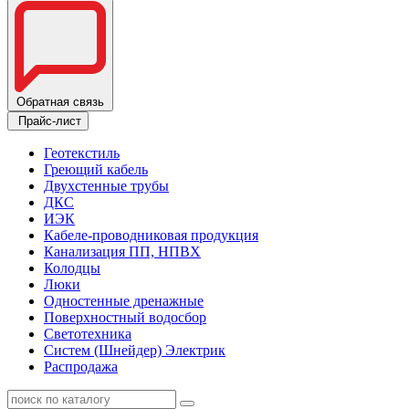
Обратная связь
Прайс-лист
Геотекстиль
Греющий кабель
Двухстенные трубы
ДКС
ИЭК
Кабеле-проводниковая продукция
Канализация ПП, НПВХ
Колодцы
Люки
Одностенные дренажные
Поверхностный водосбор
Светотехника
Систем (Шнейдер) Электрик
Распродажа