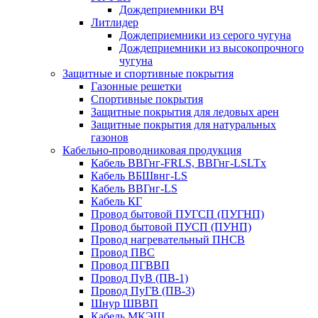
Дождеприемники ВЧ
Литлидер
Дождеприемники из серого чугуна
Дождеприемники из высокопрочного
чугуна
Защитные и спортивные покрытия
Газонные решетки
Спортивные покрытия
Защитные покрытия для ледовых арен
Защитные покрытия для натуральных
газонов
Кабельно-проводниковая продукция
Кабель ВВГнг-FRLS, ВВГнг-LSLTx
Кабель ВБШвнг-LS
Кабель ВВГнг-LS
Кабель КГ
Провод бытовой ПУГСП (ПУГНП)
Провод бытовой ПУСП (ПУНП)
Провод нагревательный ПНСВ
Провод ПВС
Провод ПГВВП
Провод ПуВ (ПВ-1)
Провод ПуГВ (ПВ-3)
Шнур ШВВП
Кабель МКЭШ