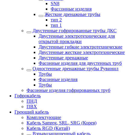
SN8
Фассонные изделия
Жесткие дренажные трубы
тип 2
тип 1
Двустенные гофрированные трубы ДКС
Двустенные электротехнические для
открытой прокладки
Двустенные гибкие электротехнические
Двустенные жесткие электротехнические
Двустенные дренажные
Фасонные изделия для двустенных труб
Одностенные дренажные трубы Рувинил
Трубы
Фасонные изделия
Трубы
Фасонные изделия гофрированных труб
Гофрокабель
ПНД
ПВХ
Греющий кабель
Комплектующие
Кабель Samreg, SRL, SRG (Корея)
Кабель RGD (Китай)
Взрывозащищенный кабель