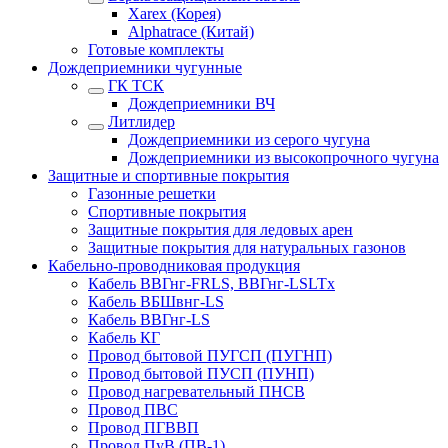
Xarex (Корея)
Alphatrace (Китай)
Готовые комплекты
Дождеприемники чугунные
ГК ТСК
Дождеприемники ВЧ
Литлидер
Дождеприемники из серого чугуна
Дождеприемники из высокопрочного чугуна
Защитные и спортивные покрытия
Газонные решетки
Спортивные покрытия
Защитные покрытия для ледовых арен
Защитные покрытия для натуральных газонов
Кабельно-проводниковая продукция
Кабель ВВГнг-FRLS, ВВГнг-LSLTx
Кабель ВБШвнг-LS
Кабель ВВГнг-LS
Кабель КГ
Провод бытовой ПУГСП (ПУГНП)
Провод бытовой ПУСП (ПУНП)
Провод нагревательный ПНСВ
Провод ПВС
Провод ПГВВП
Провод ПуВ (ПВ-1)