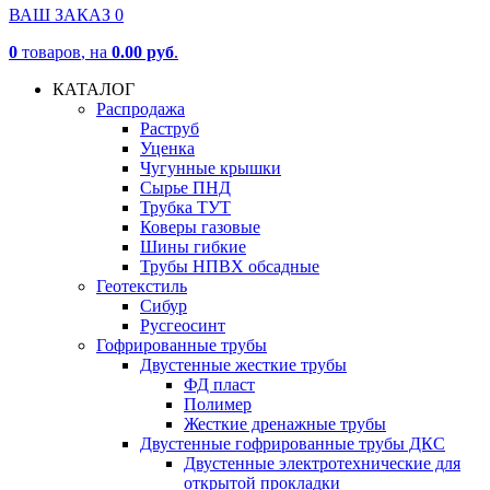
ВАШ ЗАКАЗ
0
0
товаров
, на
0.00 руб
.
КАТАЛОГ
Распродажа
Раструб
Уценка
Чугунные крышки
Сырье ПНД
Трубка ТУТ
Коверы газовые
Шины гибкие
Трубы НПВХ обсадные
Геотекстиль
Сибур
Русгеосинт
Гофрированные трубы
Двустенные жесткие трубы
ФД пласт
Полимер
Жесткие дренажные трубы
Двустенные гофрированные трубы ДКС
Двустенные электротехнические для
открытой прокладки