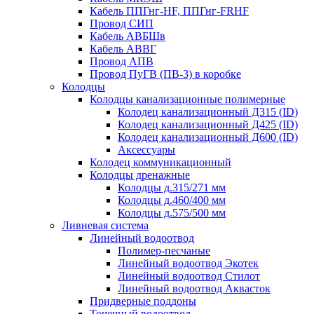
Кабель ППГнг-HF, ППГнг-FRHF
Провод СИП
Кабель АВБШв
Кабель АВВГ
Провод АПВ
Провод ПуГВ (ПВ-3) в коробке
Колодцы
Колодцы канализационные полимерные
Колодец канализационный Д315 (ID)
Колодец канализационный Д425 (ID)
Колодец канализационный Д600 (ID)
Аксессуары
Колодец коммуникационный
Колодцы дренажные
Колодцы д.315/271 мм
Колодцы д.460/400 мм
Колодцы д.575/500 мм
Ливневая система
Линейный водоотвод
Полимер-песчаные
Линейный водоотвод Экотек
Линейный водоотвод Стилот
Линейный водоотвод Аквасток
Придверные поддоны
Точечный водоотвод