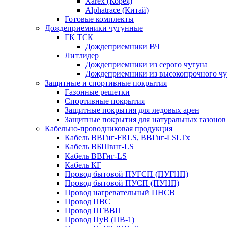
Xarex (Корея)
Alphatrace (Китай)
Готовые комплекты
Дождеприемники чугунные
ГК ТСК
Дождеприемники ВЧ
Литлидер
Дождеприемники из серого чугуна
Дождеприемники из высокопрочного чу
Защитные и спортивные покрытия
Газонные решетки
Спортивные покрытия
Защитные покрытия для ледовых арен
Защитные покрытия для натуральных газонов
Кабельно-проводниковая продукция
Кабель ВВГнг-FRLS, ВВГнг-LSLTx
Кабель ВБШвнг-LS
Кабель ВВГнг-LS
Кабель КГ
Провод бытовой ПУГСП (ПУГНП)
Провод бытовой ПУСП (ПУНП)
Провод нагревательный ПНСВ
Провод ПВС
Провод ПГВВП
Провод ПуВ (ПВ-1)