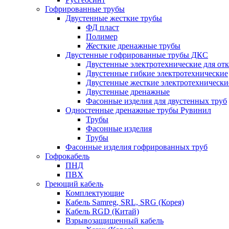
Гофрированные трубы
Двустенные жесткие трубы
ФД пласт
Полимер
Жесткие дренажные трубы
Двустенные гофрированные трубы ДКС
Двустенные электротехнические для от
Двустенные гибкие электротехнические
Двустенные жесткие электротехнически
Двустенные дренажные
Фасонные изделия для двустенных труб
Одностенные дренажные трубы Рувинил
Трубы
Фасонные изделия
Трубы
Фасонные изделия гофрированных труб
Гофрокабель
ПНД
ПВХ
Греющий кабель
Комплектующие
Кабель Samreg, SRL, SRG (Корея)
Кабель RGD (Китай)
Взрывозащищенный кабель