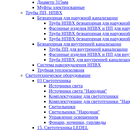
Диаметр 315мм
Муфты электросварные
Трубы ПП, НПВХ
Безнапорная для наружной канализации
Труба НПВХ безнапорная для наружной
Фасонные изделия НПВХ и ПП для нар
Труба НПВХ безнапорная для наружной
Труба НПВХ безнапорная для наружной
Безнапорная для внутренней канализации
Труба ПП для внутренней канализации
Фасонные изделия НПВХ и ПП для вну
Труба НПВХ для внутренней канализац
Система навозоудаления НПВХ
Трубная теплоизоляция
Светотехническое оборудование
03 Светотехника
Источники света
Источники света "Народная"
Комплектующие для светотехники
Комплектующие для светотехники "Нар
Светильники
Светильники "Народная"
Управление освещением
Фонари, ночники, гирлянды
15. Светотехника LEDEL