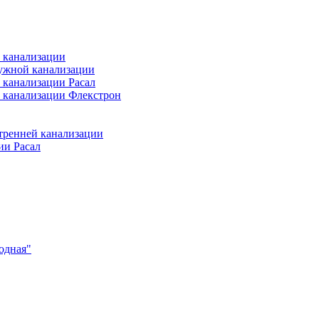
 канализации
ужной канализации
 канализации Расал
 канализации Флекстрон
тренней канализации
ии Расал
одная"