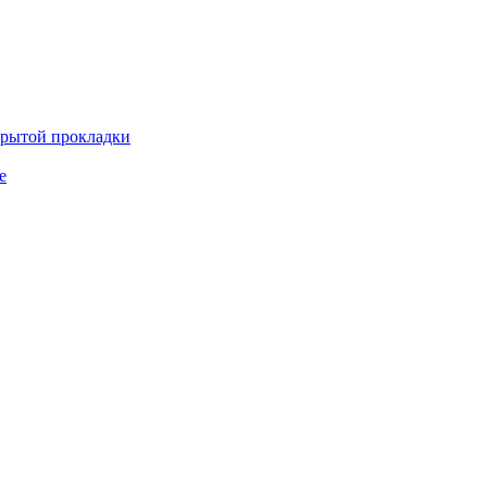
крытой прокладки
е