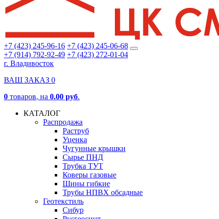
+7 (423) 245-96-16
+7 (423) 245-06-68
+7 (914) 792-92-49
+7 (423) 272-01-04
г. Владивосток
ВАШ ЗАКАЗ
0
0
товаров
, на
0.00 руб
.
КАТАЛОГ
Распродажа
Раструб
Уценка
Чугунные крышки
Сырье ПНД
Трубка ТУТ
Коверы газовые
Шины гибкие
Трубы НПВХ обсадные
Геотекстиль
Сибур
Русгеосинт