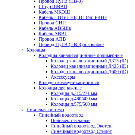
Провод ПуГВ (ПВ-3)
Шнур ШВВП
Кабель МКЭШ
Кабель ППГнг-HF, ППГнг-FRHF
Провод СИП
Кабель АВБШв
Кабель АВВГ
Провод АПВ
Провод ПуГВ (ПВ-3) в коробке
Колодцы
Колодцы канализационные полимерные
Колодец канализационный Д315 (ID)
Колодец канализационный Д425 (ID)
Колодец канализационный Д600 (ID)
Аксессуары
Колодец коммуникационный
Колодцы дренажные
Колодцы д.315/271 мм
Колодцы д.460/400 мм
Колодцы д.575/500 мм
Ливневая система
Линейный водоотвод
Полимер-песчаные
Линейный водоотвод Экотек
Линейный водоотвод Стилот