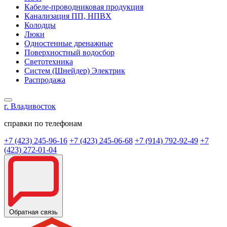
Кабеле-проводниковая продукция
Канализация ПП, НПВХ
Колодцы
Люки
Одностенные дренажные
Поверхностный водосбор
Светотехника
Систем (Шнейдер) Электрик
Распродажа
г. Владивосток
справки по телефонам
+7 (423) 245-96-16
+7 (423) 245-06-68
+7 (914) 792-92-49
+7
(423) 272-01-04
Обратная связь