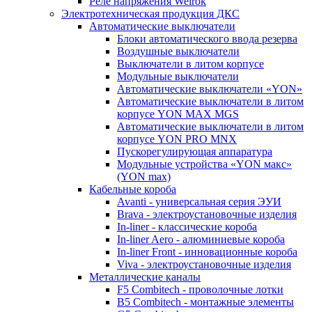
Реле напряжения Welrok
Электротехническая продукция ДКС
Автоматические выключатели
Блоки автоматического ввода резерва
Воздушные выключатели
Выключатели в литом корпусе
Модульные выключатели
Автоматические выключатели «YON»
Автоматические выключатели в литом
корпусе YON MAX MGS
Автоматические выключатели в литом
корпусе YON PRO MNX
Пускорегулирующая аппаратура
Модульные устройства «YON макс»
(YON max)
Кабельные короба
Avanti - универсальная серия ЭУИ
Brava - электроустановочные изделия
In-liner - классические короба
In-liner Aero - алюминиевые короба
In-liner Front - инновационные короба
Viva - электроустановочные изделия
Металлические каналы
F5 Combitech - проволочные лотки
B5 Combitech - монтажные элементы