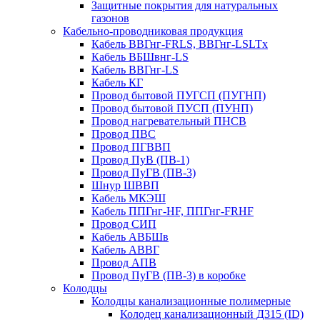
Защитные покрытия для натуральных
газонов
Кабельно-проводниковая продукция
Кабель ВВГнг-FRLS, ВВГнг-LSLTx
Кабель ВБШвнг-LS
Кабель ВВГнг-LS
Кабель КГ
Провод бытовой ПУГСП (ПУГНП)
Провод бытовой ПУСП (ПУНП)
Провод нагревательный ПНСВ
Провод ПВС
Провод ПГВВП
Провод ПуВ (ПВ-1)
Провод ПуГВ (ПВ-3)
Шнур ШВВП
Кабель МКЭШ
Кабель ППГнг-HF, ППГнг-FRHF
Провод СИП
Кабель АВБШв
Кабель АВВГ
Провод АПВ
Провод ПуГВ (ПВ-3) в коробке
Колодцы
Колодцы канализационные полимерные
Колодец канализационный Д315 (ID)