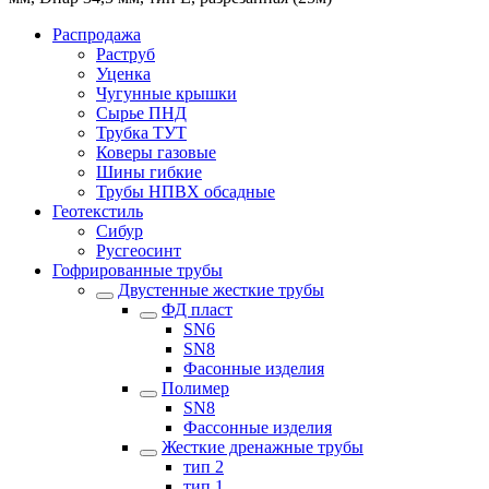
Распродажа
Раструб
Уценка
Чугунные крышки
Сырье ПНД
Трубка ТУТ
Коверы газовые
Шины гибкие
Трубы НПВХ обсадные
Геотекстиль
Сибур
Русгеосинт
Гофрированные трубы
Двустенные жесткие трубы
ФД пласт
SN6
SN8
Фасонные изделия
Полимер
SN8
Фассонные изделия
Жесткие дренажные трубы
тип 2
тип 1