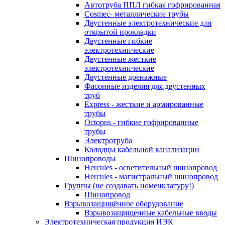
Автотруба ППЛ гибкая гофрированная
Cosmec- металлические трубы
Двустенные электротехнические для
открытой прокладки
Двустенные гибкие
электротехнические
Двустенные жесткие
электротехнические
Двустенные дренажные
Фасонные изделия для двустенных
труб
Express - жесткие и армированные
трубы
Octopus - гибкие гофрированные
трубы
Электротруба
Колодцы кабельной канализации
Шинопроводы
Hercules - осветительный шинопровод
Hercules - магистральный шинопровод
Группы (не создавать номенклатуру!)
Шинопровод
Взрывозащищённое оборудование
Взрывозащищенные кабельные вводы
Электротехническая продукция ИЭК