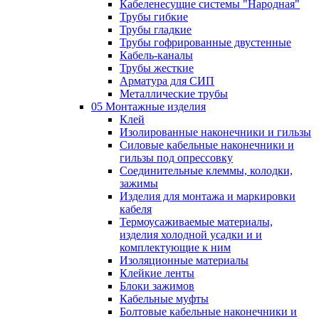
Кабеленесущие системы "Народная"
Трубы гибкие
Трубы гладкие
Трубы гофрированные двустенные
Кабель-каналы
Трубы жесткие
Арматура для СИП
Металлические трубы
05 Монтажные изделия
Клей
Изолированные наконечники и гильзы
Силовые кабельные наконечники и
гильзы под опрессовку
Соединительные клеммы, колодки,
зажимы
Изделия для монтажа и маркировки
кабеля
Термоусаживаемые материалы,
изделия холодной усадки и и
комплектующие к ним
Изоляционные материалы
Клейкие ленты
Блоки зажимов
Кабельные муфты
Болтовые кабельные наконечники и