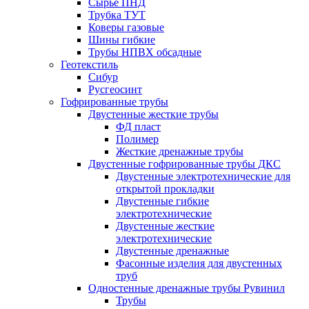
Сырье ПНД
Трубка ТУТ
Коверы газовые
Шины гибкие
Трубы НПВХ обсадные
Геотекстиль
Сибур
Русгеосинт
Гофрированные трубы
Двустенные жесткие трубы
ФД пласт
Полимер
Жесткие дренажные трубы
Двустенные гофрированные трубы ДКС
Двустенные электротехнические для
открытой прокладки
Двустенные гибкие
электротехнические
Двустенные жесткие
электротехнические
Двустенные дренажные
Фасонные изделия для двустенных
труб
Одностенные дренажные трубы Рувинил
Трубы