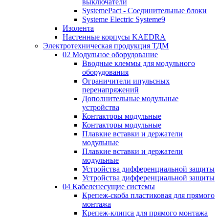
выключатели
SystemePact - Соединительные блоки
Systeme Electric Systeme9
Изолента
Настенные корпусы KAEDRA
Электротехническая продукция ТДМ
02 Модульное оборудование
Вводные клеммы для модульного
оборудования
Ограничители ипульсных
перенапряжений
Дополнительные модульные
устройства
Контакторы модульные
Контакторы модульные
Плавкие вставки и держатели
модульные
Плавкие вставки и держатели
модульные
Устройства дифференциальной защиты
Устройства дифференциальной защиты
04 Кабеленесущие системы
Крепеж-скоба пластиковая для прямого
монтажа
Крепеж-клипса для прямого монтажа