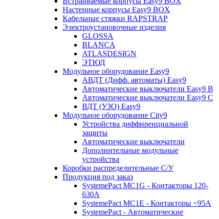
Встраиваемые корпусы Easy9 BOX
Настенные корпусы Easy9 BOX
Кабельные стяжки RAPSTRAP
Электроустановочные изделия
GLOSSA
BLANCA
ATLASDESIGN
ЭТЮД
Модульное оборудование Easy9
АВДТ (Дифф. автоматы) Easy9
Автоматические выключатели Easy9 В
Автоматические выключатели Easy9 С
ВДТ (УЗО) Easy9
Модульное оборудование City9
Устройства диффиренциальной
защиты
Автоматические выключатели
Дополнительные модульные
устройства
Коробки распределительные C/У
Продукция под заказ
SystemePact MC1G - Контакторы 120-
630A
SystemePact MC1E - Контакторы <95A
SystemePact - Автоматические