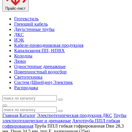
Прайс-лист
Геотекстиль
Греющий кабель
Двухстенные трубы
ДКС
ИЭК
Кабеле-проводниковая продукция
Канализация ПП, НПВХ
Колодцы
Люки
Одностенные дренажные
Поверхностный водосбор
Светотехника
Систем (Шнейдер) Электрик
Распродажа
Главная
Каталог
Электротехническая продукция ДКС
Трубы
электротехнические и дренажные
Автотруба ППЛ гибкая
гофрированная
Труба ППЛ гибкая гофрированная Dвн 28,3
мм, Dнар 34,5 мм, тип Е, разрезанная (25м)