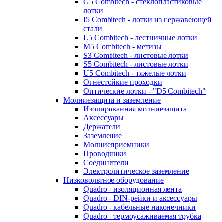
G5 Combitech - стеклопластиковые
лотки
I5 Combitech - лотки из нержавеющей
стали
L5 Combitech - лестничные лотки
M5 Combitech - метизы
S3 Combitech - листовые лотки
S5 Combitech - листовые лотки
U5 Combitech - тяжелые лотки
Огнестойкие проходки
Оптические лотки - "D5 Combitech"
Молниезащита и заземление
Изолированная молниезащита
Аксессуары
Держатели
Заземление
Молниеприемники
Проводники
Соединители
Электролитическое заземление
Низковольтное оборудование
Quadro - изоляционная лента
Quadro - DIN-рейки и аксессуары
Quadro - кабельные наконечники
Quadro - термоусаживаемая трубка