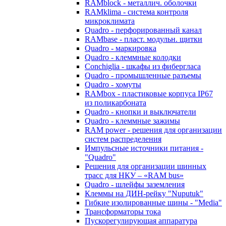
RAMblock - металлич. оболочки
RAMklima - система контроля
микроклимата
Quadro - перфорированный канал
RAMbase - пласт. модульн. щитки
Quadro - маркировка
Quadro - клеммные колодки
Conchiglia - шкафы из фибергласа
Quadro - промышленные разъемы
Quadro - хомуты
RAMbox - пластиковые корпуса IP67
из поликарбоната
Quadro - кнопки и выключатели
Quadro - клеммные зажимы
RAM power - решения для организации
систем распределения
Импульсные источники питания -
"Quadro"
Решения для организации шинных
трасс для НКУ – «RAM bus»
Quadro - шлейфы заземления
Клеммы на ДИН-рейку "Nuputuk"
Гибкие изолированные шины - "Media"
Трансформаторы тока
Пускорегулирующая аппаратура