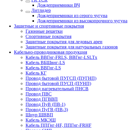
Дождеприемники ВЧ
Литлидер
Дождеприемники из серого чугуна
Дождеприемники из высокопрочного чугуна
Защитные и спортивные покрытия
Газонные решетки
Спортивные покрытия
Защитные покрытия для ледовых арен
Защитные покрытия для натуральных газонов
Кабельно-проводниковая продукция
Кабель ВВГнг-FRLS, ВВГнг-LSLTx
Кабель ВБШвнг-LS
Кабель ВВГнг-LS
Кабель КГ
Провод бытовой ПУГСП (ПУГНП)
Провод бытовой ПУСП (ПУНП)
Провод нагревательный ПНСВ
Провод ПВС
Провод ПГВВП
Провод ПуВ (ПВ-1)
Провод ПуГВ (ПВ-3)
Шнур ШВВП
Кабель МКЭШ
Кабель ППГнг-HF, ППГнг-FRHF