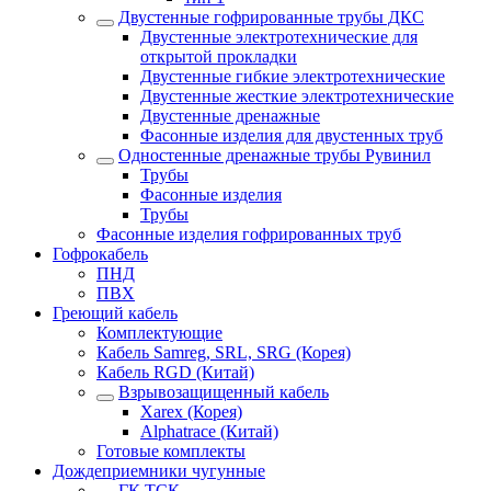
Двустенные гофрированные трубы ДКС
Двустенные электротехнические для
открытой прокладки
Двустенные гибкие электротехнические
Двустенные жесткие электротехнические
Двустенные дренажные
Фасонные изделия для двустенных труб
Одностенные дренажные трубы Рувинил
Трубы
Фасонные изделия
Трубы
Фасонные изделия гофрированных труб
Гофрокабель
ПНД
ПВХ
Греющий кабель
Комплектующие
Кабель Samreg, SRL, SRG (Корея)
Кабель RGD (Китай)
Взрывозащищенный кабель
Xarex (Корея)
Alphatrace (Китай)
Готовые комплекты
Дождеприемники чугунные
ГК ТСК