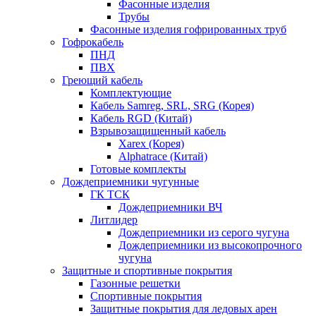
Фасонные изделия
Трубы
Фасонные изделия гофрированных труб
Гофрокабель
ПНД
ПВХ
Греющий кабель
Комплектующие
Кабель Samreg, SRL, SRG (Корея)
Кабель RGD (Китай)
Взрывозащищенный кабель
Xarex (Корея)
Alphatrace (Китай)
Готовые комплекты
Дождеприемники чугунные
ГК ТСК
Дождеприемники ВЧ
Литлидер
Дождеприемники из серого чугуна
Дождеприемники из высокопрочного
чугуна
Защитные и спортивные покрытия
Газонные решетки
Спортивные покрытия
Защитные покрытия для ледовых арен