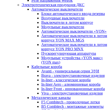
Реле напряжения Welrok
Электротехническая продукция ДКС
Автоматические выключатели
Блоки автоматического ввода резерва
Воздушные выключатели
Выключатели в литом корпусе
Модульные выключатели
Автоматические выключатели «YON»
Автоматические выключатели в литом
корпусе YON MAX MGS
Автоматические выключатели в литом
корпусе YON PRO MNX
Пускорегулирующая аппаратура
Модульные устройства «YON макс»
(YON max)
Кабельные короба
Avanti - универсальная серия ЭУИ
Brava - электроустановочные изделия
In-liner - классические короба
In-liner Aero - алюминиевые короба
In-liner Front - инновационные короба
Viva - электроустановочные изделия
Металлические каналы
F5 Combitech - проволочные лотки
B5 Combitech - монтажные элементы