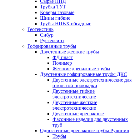
Сырье ПНД
Трубка ТУТ
Коверы газовые
Шины гибкие
Трубы НПВХ обсадные
Геотекстиль
Сибур
Русгеосинт
Гофрированные трубы
Двустенные жесткие трубы
ФД пласт
Полимер
Жесткие дренажные трубы
Двустенные гофрированные трубы ДКС
Двустенные электротехнические для
открытой прокладки
Двустенные гибкие
электротехнические
Двустенные жесткие
электротехнические
Двустенные дренажные
Фасонные изделия для двустенных
труб
Одностенные дренажные трубы Рувинил
Трубы