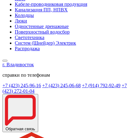
Кабеле-проводниковая продукция
Канализация ПП, НПВХ
Колодцы
Люки
Одностенные дренажные
Поверхностный водосбор
Светотехника
Систем (Шнейдер) Электрик
Распродажа
г. Владивосток
справки по телефонам
+7 (423) 245-96-16
+7 (423) 245-06-68
+7 (914) 792-92-49
+7
(423) 272-01-04
Обратная связь