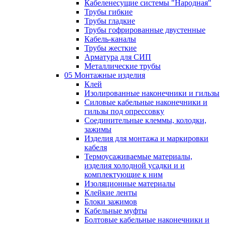
Кабеленесущие системы "Народная"
Трубы гибкие
Трубы гладкие
Трубы гофрированные двустенные
Кабель-каналы
Трубы жесткие
Арматура для СИП
Металлические трубы
05 Монтажные изделия
Клей
Изолированные наконечники и гильзы
Силовые кабельные наконечники и
гильзы под опрессовку
Соединительные клеммы, колодки,
зажимы
Изделия для монтажа и маркировки
кабеля
Термоусаживаемые материалы,
изделия холодной усадки и и
комплектующие к ним
Изоляционные материалы
Клейкие ленты
Блоки зажимов
Кабельные муфты
Болтовые кабельные наконечники и