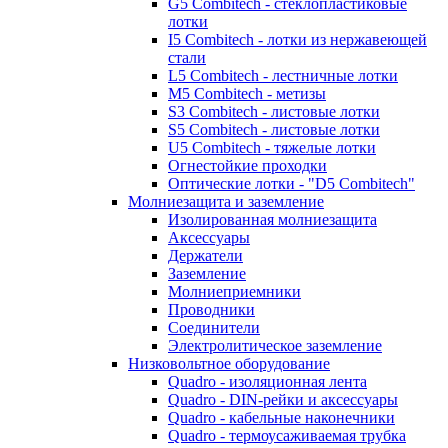
G5 Combitech - стеклопластиковые
лотки
I5 Combitech - лотки из нержавеющей
стали
L5 Combitech - лестничные лотки
M5 Combitech - метизы
S3 Combitech - листовые лотки
S5 Combitech - листовые лотки
U5 Combitech - тяжелые лотки
Огнестойкие проходки
Оптические лотки - "D5 Combitech"
Молниезащита и заземление
Изолированная молниезащита
Аксессуары
Держатели
Заземление
Молниеприемники
Проводники
Соединители
Электролитическое заземление
Низковольтное оборудование
Quadro - изоляционная лента
Quadro - DIN-рейки и аксессуары
Quadro - кабельные наконечники
Quadro - термоусаживаемая трубка