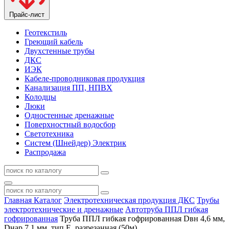
Прайс-лист
Геотекстиль
Греющий кабель
Двухстенные трубы
ДКС
ИЭК
Кабеле-проводниковая продукция
Канализация ПП, НПВХ
Колодцы
Люки
Одностенные дренажные
Поверхностный водосбор
Светотехника
Систем (Шнейдер) Электрик
Распродажа
Главная
Каталог
Электротехническая продукция ДКС
Трубы
электротехнические и дренажные
Автотруба ППЛ гибкая
гофрированная
Труба ППЛ гибкая гофрированная Dвн 4,6 мм,
Dнар 7,1 мм, тип Е, разрезанная (50м)