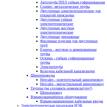
Автотруба ППЛ гибкая гофрированная
Cosmec- металлические трубы
Двустенные электротехнические для
открытой прокладки
Двустенные гибкие
электротехнические
Двустенные жесткие
электротехнические
Двустенные дренажные
Фасонные изделия для двустенных
труб
Express - жесткие и армированные
трубы
Octopus - гибкие гофрированные
трубы
Электротруба
Колодцы кабельной канализации
Шинопроводы
Hercules - осветительный шинопровод
Hercules - магистральный шинопровод
Группы (не создавать номенклатуру!)
Шинопровод
Взрывозащищённое оборудование
Взрывозащищенные кабельные вводы
Электротехническая продукция ИЭК