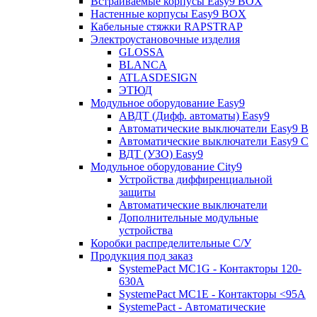
Встраиваемые корпусы Easy9 BOX
Настенные корпусы Easy9 BOX
Кабельные стяжки RAPSTRAP
Электроустановочные изделия
GLOSSA
BLANCA
ATLASDESIGN
ЭТЮД
Модульное оборудование Easy9
АВДТ (Дифф. автоматы) Easy9
Автоматические выключатели Easy9 В
Автоматические выключатели Easy9 С
ВДТ (УЗО) Easy9
Модульное оборудование City9
Устройства диффиренциальной
защиты
Автоматические выключатели
Дополнительные модульные
устройства
Коробки распределительные C/У
Продукция под заказ
SystemePact MC1G - Контакторы 120-
630A
SystemePact MC1E - Контакторы <95A
SystemePact - Автоматические