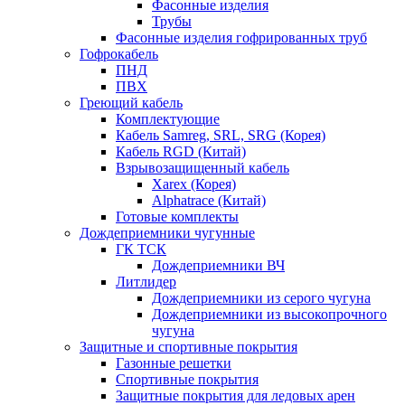
Фасонные изделия
Трубы
Фасонные изделия гофрированных труб
Гофрокабель
ПНД
ПВХ
Греющий кабель
Комплектующие
Кабель Samreg, SRL, SRG (Корея)
Кабель RGD (Китай)
Взрывозащищенный кабель
Xarex (Корея)
Alphatrace (Китай)
Готовые комплекты
Дождеприемники чугунные
ГК ТСК
Дождеприемники ВЧ
Литлидер
Дождеприемники из серого чугуна
Дождеприемники из высокопрочного
чугуна
Защитные и спортивные покрытия
Газонные решетки
Спортивные покрытия
Защитные покрытия для ледовых арен