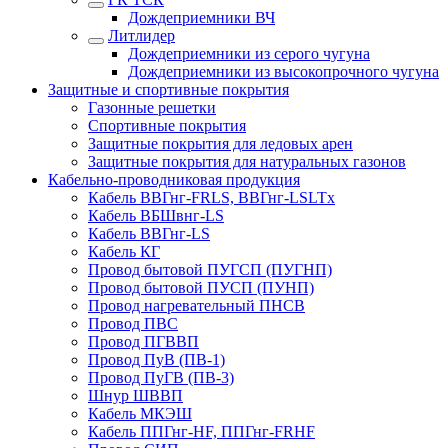
Дождеприемники ВЧ
Литлидер
Дождеприемники из серого чугуна
Дождеприемники из высокопрочного чугуна
Защитные и спортивные покрытия
Газонные решетки
Спортивные покрытия
Защитные покрытия для ледовых арен
Защитные покрытия для натуральных газонов
Кабельно-проводниковая продукция
Кабель ВВГнг-FRLS, ВВГнг-LSLTx
Кабель ВБШвнг-LS
Кабель ВВГнг-LS
Кабель КГ
Провод бытовой ПУГСП (ПУГНП)
Провод бытовой ПУСП (ПУНП)
Провод нагревательный ПНСВ
Провод ПВС
Провод ПГВВП
Провод ПуВ (ПВ-1)
Провод ПуГВ (ПВ-3)
Шнур ШВВП
Кабель МКЭШ
Кабель ППГнг-HF, ППГнг-FRHF