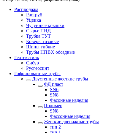
Распродажа
Раструб
Уценка
Чугунные крышки
Сырье ПНД
Трубка ТУТ
Коверы газовые
Шины гибкие
Трубы НПВХ обсадные
Геотекстиль
Сибур
Русгеосинт
Гофрированные трубы
Двустенные жесткие трубы
ФД пласт
SN6
SN8
Фасонные изделия
Полимер
SN8
Фассонные изделия
Жесткие дренажные трубы
тип 2
тип 1