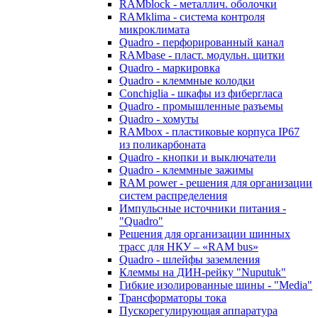
RAMblock - металлич. оболочки
RAMklima - система контроля
микроклимата
Quadro - перфорированный канал
RAMbase - пласт. модульн. щитки
Quadro - маркировка
Quadro - клеммные колодки
Conchiglia - шкафы из фибергласа
Quadro - промышленные разъемы
Quadro - хомуты
RAMbox - пластиковые корпуса IP67
из поликарбоната
Quadro - кнопки и выключатели
Quadro - клеммные зажимы
RAM power - решения для организации
систем распределения
Импульсные источники питания -
"Quadro"
Решения для организации шинных
трасс для НКУ – «RAM bus»
Quadro - шлейфы заземления
Клеммы на ДИН-рейку "Nuputuk"
Гибкие изолированные шины - "Media"
Трансформаторы тока
Пускорегулирующая аппаратура