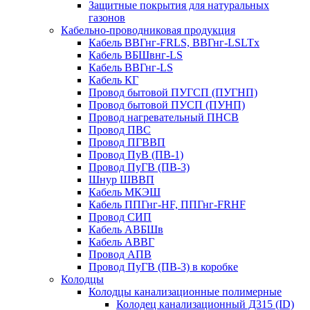
Защитные покрытия для натуральных
газонов
Кабельно-проводниковая продукция
Кабель ВВГнг-FRLS, ВВГнг-LSLTx
Кабель ВБШвнг-LS
Кабель ВВГнг-LS
Кабель КГ
Провод бытовой ПУГСП (ПУГНП)
Провод бытовой ПУСП (ПУНП)
Провод нагревательный ПНСВ
Провод ПВС
Провод ПГВВП
Провод ПуВ (ПВ-1)
Провод ПуГВ (ПВ-3)
Шнур ШВВП
Кабель МКЭШ
Кабель ППГнг-HF, ППГнг-FRHF
Провод СИП
Кабель АВБШв
Кабель АВВГ
Провод АПВ
Провод ПуГВ (ПВ-3) в коробке
Колодцы
Колодцы канализационные полимерные
Колодец канализационный Д315 (ID)