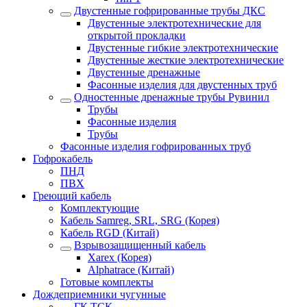
Двустенные гофрированные трубы ДКС
Двустенные электротехнические для
открытой прокладки
Двустенные гибкие электротехнические
Двустенные жесткие электротехнические
Двустенные дренажные
Фасонные изделия для двустенных труб
Одностенные дренажные трубы Рувинил
Трубы
Фасонные изделия
Трубы
Фасонные изделия гофрированных труб
Гофрокабель
ПНД
ПВХ
Греющий кабель
Комплектующие
Кабель Samreg, SRL, SRG (Корея)
Кабель RGD (Китай)
Взрывозащищенный кабель
Xarex (Корея)
Alphatrace (Китай)
Готовые комплекты
Дождеприемники чугунные
ГК ТСК