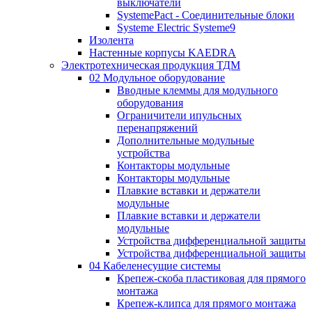
выключатели
SystemePact - Соединительные блоки
Systeme Electric Systeme9
Изолента
Настенные корпусы KAEDRA
Электротехническая продукция ТДМ
02 Модульное оборудование
Вводные клеммы для модульного
оборудования
Ограничители ипульсных
перенапряжений
Дополнительные модульные
устройства
Контакторы модульные
Контакторы модульные
Плавкие вставки и держатели
модульные
Плавкие вставки и держатели
модульные
Устройства дифференциальной защиты
Устройства дифференциальной защиты
04 Кабеленесущие системы
Крепеж-скоба пластиковая для прямого
монтажа
Крепеж-клипса для прямого монтажа