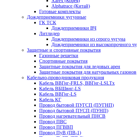
Xarex (Корея)
Alphatrace (Китай)
Готовые комплекты
Дождеприемники чугунные
ГК ТСК
Дождеприемники ВЧ
Литлидер
Дождеприемники из серого чугуна
Дождеприемники из высокопрочного чу
Защитные и спортивные покрытия
Газонные решетки
Спортивные покрытия
Защитные покрытия для ледовых арен
Защитные покрытия для натуральных газонов
Кабельно-проводниковая продукция
Кабель ВВГнг-FRLS, ВВГнг-LSLTx
Кабель ВБШвнг-LS
Кабель ВВГнг-LS
Кабель КГ
Провод бытовой ПУГСП (ПУГНП)
Провод бытовой ПУСП (ПУНП)
Провод нагревательный ПНСВ
Провод ПВС
Провод ПГВВП
Провод ПуВ (ПВ-1)