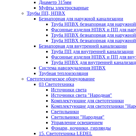
Диаметр 315мм
Муфты электросварные
Трубы ПП, НПВХ
Безнапорная для наружной канализации
Труба НПВХ безнапорная для наружной
Фасонные изделия НПВХ и ПП для нар
Труба НПВХ безнапорная для наружной
Труба НПВХ безнапорная для наружной
Безнапорная для внутренней канализации
Труба ПП для внутренней канализации
Фасонные изделия НПВХ и ПП для вну
Труба НПВХ для внутренней канализац
Система навозоудаления НПВХ
Трубная теплоизоляция
Светотехническое оборудование
03 Светотехника
Источники света
Источники света "Народная"
Комплектующие для светотехники
Комплектующие для светотехники "Нар
Светильники
Светильники "Народная"
Управление освещением
Фонари, ночники, гирлянды
15. Светотехника LEDEL