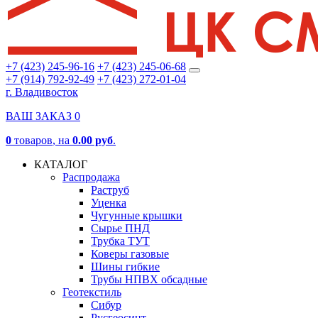
+7 (423) 245-96-16
+7 (423) 245-06-68
+7 (914) 792-92-49
+7 (423) 272-01-04
г. Владивосток
ВАШ ЗАКАЗ
0
0
товаров
, на
0.00 руб
.
КАТАЛОГ
Распродажа
Раструб
Уценка
Чугунные крышки
Сырье ПНД
Трубка ТУТ
Коверы газовые
Шины гибкие
Трубы НПВХ обсадные
Геотекстиль
Сибур
Русгеосинт