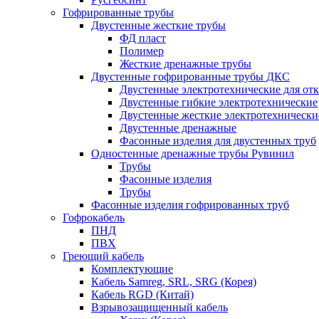
Гофрированные трубы
Двустенные жесткие трубы
ФД пласт
Полимер
Жесткие дренажные трубы
Двустенные гофрированные трубы ДКС
Двустенные электротехнические для от
Двустенные гибкие электротехнические
Двустенные жесткие электротехнически
Двустенные дренажные
Фасонные изделия для двустенных труб
Одностенные дренажные трубы Рувинил
Трубы
Фасонные изделия
Трубы
Фасонные изделия гофрированных труб
Гофрокабель
ПНД
ПВХ
Греющий кабель
Комплектующие
Кабель Samreg, SRL, SRG (Корея)
Кабель RGD (Китай)
Взрывозащищенный кабель