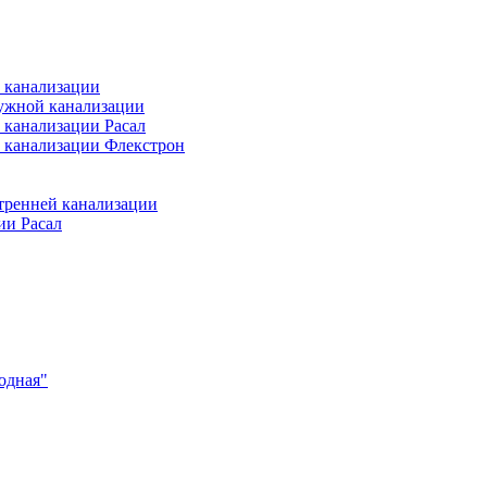
 канализации
ужной канализации
 канализации Расал
 канализации Флекстрон
тренней канализации
ии Расал
одная"