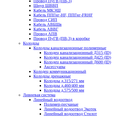
Провод ПуГВ (ПВ-3)
Шнур ШВВП
Кабель МКЭШ
Кабель ППГнг-HF, ППГнг-FRHF
Провод СИП
Кабель АВБШв
Кабель АВВГ
Провод АПВ
Провод ПуГВ (ПВ-3) в коробке
Колодцы
Колодцы канализационные полимерные
Колодец канализационный Д315 (ID)
Колодец канализационный Д425 (ID)
Колодец канализационный Д600 (ID)
Аксессуары
Колодец коммуникационный
Колодцы дренажные
Колодцы д.315/271 мм
Колодцы д.460/400 мм
Колодцы д.575/500 мм
Ливневая система
Линейный водоотвод
Полимер-песчаные
Линейный водоотвод Экотек
Линейный водоотвод Стилот