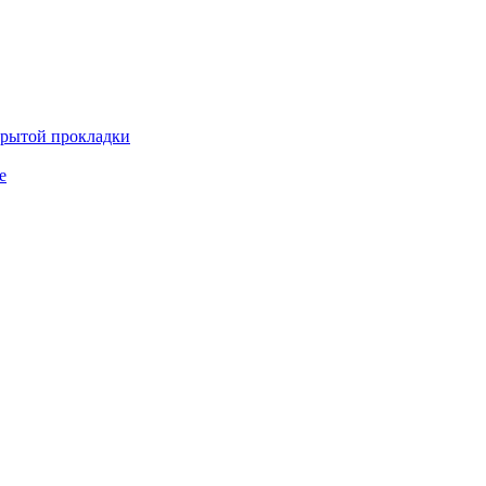
крытой прокладки
е