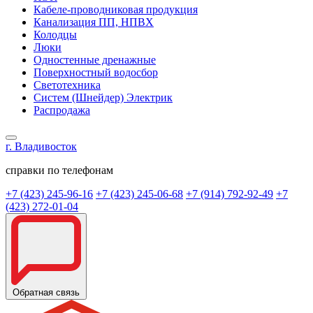
Кабеле-проводниковая продукция
Канализация ПП, НПВХ
Колодцы
Люки
Одностенные дренажные
Поверхностный водосбор
Светотехника
Систем (Шнейдер) Электрик
Распродажа
г. Владивосток
справки по телефонам
+7 (423) 245-96-16
+7 (423) 245-06-68
+7 (914) 792-92-49
+7
(423) 272-01-04
Обратная связь