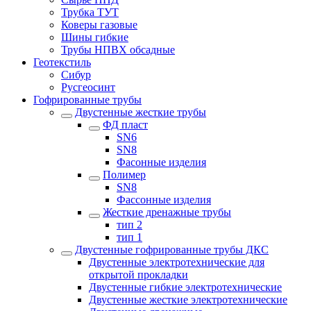
Трубка ТУТ
Коверы газовые
Шины гибкие
Трубы НПВХ обсадные
Геотекстиль
Сибур
Русгеосинт
Гофрированные трубы
Двустенные жесткие трубы
ФД пласт
SN6
SN8
Фасонные изделия
Полимер
SN8
Фассонные изделия
Жесткие дренажные трубы
тип 2
тип 1
Двустенные гофрированные трубы ДКС
Двустенные электротехнические для
открытой прокладки
Двустенные гибкие электротехнические
Двустенные жесткие электротехнические