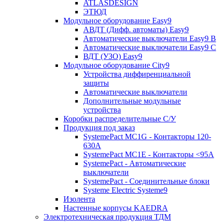
ATLASDESIGN
ЭТЮД
Модульное оборудование Easy9
АВДТ (Дифф. автоматы) Easy9
Автоматические выключатели Easy9 В
Автоматические выключатели Easy9 С
ВДТ (УЗО) Easy9
Модульное оборудование City9
Устройства диффиренциальной
защиты
Автоматические выключатели
Дополнительные модульные
устройства
Коробки распределительные C/У
Продукция под заказ
SystemePact MC1G - Контакторы 120-
630A
SystemePact MC1E - Контакторы <95A
SystemePact - Автоматические
выключатели
SystemePact - Соединительные блоки
Systeme Electric Systeme9
Изолента
Настенные корпусы KAEDRA
Электротехническая продукция ТДМ