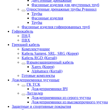
Двустенные дренажные
Фасонные изделия для двустенных труб
Одностенные дренажные трубы Рувинил
Трубы
Фасонные изделия
Трубы
Фасонные изделия гофрированных труб
Гофрокабель
ПНД
ПВХ
Греющий кабель
Комплектующие
Кабель Samreg, SRL, SRG (Корея)
Кабель RGD (Китай)
Взрывозащищенный кабель
Xarex (Корея)
Alphatrace (Китай)
Готовые комплекты
Дождеприемники чугунные
ГК ТСК
Дождеприемники ВЧ
Литлидер
Дождеприемники из серого чугуна
Дождеприемники из высокопрочного чугуна
Защитные и спортивные покрытия