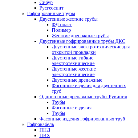
Сибур
Русгеосинт
Гофрированные трубы
Двустенные жесткие трубы
ФД пласт
Полимер
Жесткие дренажные трубы
Двустенные гофрированные трубы ДКС
Двустенные электротехнические для
открытой прокладки
Двустенные гибкие
электротехнические
Двустенные жесткие
электротехнические
Двустенные дренажные
Фасонные изделия для двустенных
труб
Одностенные дренажные трубы Рувинил
Трубы
Фасонные изделия
Трубы
Фасонные изделия гофрированных труб
Гофрокабель
ПНД
ПВХ