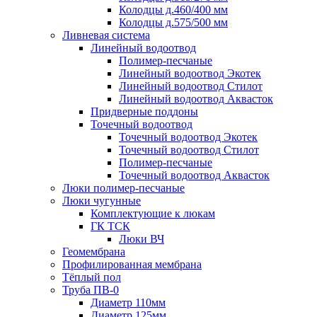
Колодцы д.460/400 мм
Колодцы д.575/500 мм
Ливневая система
Линейный водоотвод
Полимер-песчаные
Линейный водоотвод Экотек
Линейный водоотвод Стилот
Линейный водоотвод Аквасток
Придверные поддоны
Точечный водоотвод
Точечный водоотвод Экотек
Точечный водоотвод Стилот
Полимер-песчаные
Точечный водоотвод Аквасток
Люки полимер-песчаные
Люки чугунные
Комплектующие к люкам
ГК ТСК
Люки ВЧ
Геомембрана
Профилированная мембрана
Тёплый пол
Труба ПВ-0
Диаметр 110мм
Диаметр 125мм