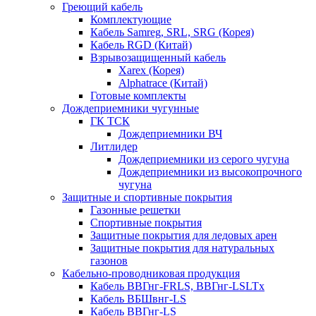
Греющий кабель
Комплектующие
Кабель Samreg, SRL, SRG (Корея)
Кабель RGD (Китай)
Взрывозащищенный кабель
Xarex (Корея)
Alphatrace (Китай)
Готовые комплекты
Дождеприемники чугунные
ГК ТСК
Дождеприемники ВЧ
Литлидер
Дождеприемники из серого чугуна
Дождеприемники из высокопрочного
чугуна
Защитные и спортивные покрытия
Газонные решетки
Спортивные покрытия
Защитные покрытия для ледовых арен
Защитные покрытия для натуральных
газонов
Кабельно-проводниковая продукция
Кабель ВВГнг-FRLS, ВВГнг-LSLTx
Кабель ВБШвнг-LS
Кабель ВВГнг-LS