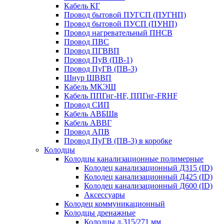
Кабель КГ
Провод бытовой ПУГСП (ПУГНП)
Провод бытовой ПУСП (ПУНП)
Провод нагревательный ПНСВ
Провод ПВС
Провод ПГВВП
Провод ПуВ (ПВ-1)
Провод ПуГВ (ПВ-3)
Шнур ШВВП
Кабель МКЭШ
Кабель ППГнг-HF, ППГнг-FRHF
Провод СИП
Кабель АВБШв
Кабель АВВГ
Провод АПВ
Провод ПуГВ (ПВ-3) в коробке
Колодцы
Колодцы канализационные полимерные
Колодец канализационный Д315 (ID)
Колодец канализационный Д425 (ID)
Колодец канализационный Д600 (ID)
Аксессуары
Колодец коммуникационный
Колодцы дренажные
Колодцы д.315/271 мм