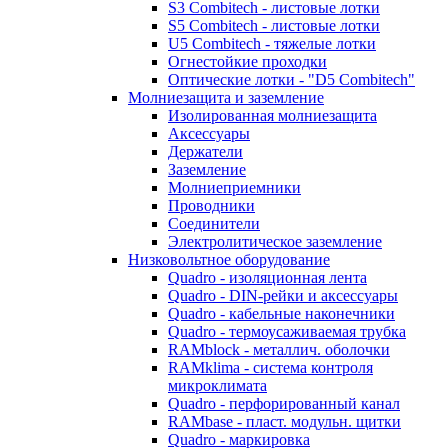
S3 Combitech - листовые лотки
S5 Combitech - листовые лотки
U5 Combitech - тяжелые лотки
Огнестойкие проходки
Оптические лотки - "D5 Combitech"
Молниезащита и заземление
Изолированная молниезащита
Аксессуары
Держатели
Заземление
Молниеприемники
Проводники
Соединители
Электролитическое заземление
Низковольтное оборудование
Quadro - изоляционная лента
Quadro - DIN-рейки и аксессуары
Quadro - кабельные наконечники
Quadro - термоусаживаемая трубка
RAMblock - металлич. оболочки
RAMklima - система контроля
микроклимата
Quadro - перфорированный канал
RAMbase - пласт. модульн. щитки
Quadro - маркировка