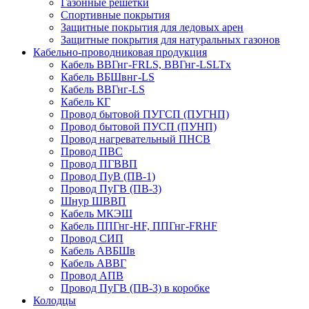
Газонные решетки
Спортивные покрытия
Защитные покрытия для ледовых арен
Защитные покрытия для натуральных газонов
Кабельно-проводниковая продукция
Кабель ВВГнг-FRLS, ВВГнг-LSLTx
Кабель ВБШвнг-LS
Кабель ВВГнг-LS
Кабель КГ
Провод бытовой ПУГСП (ПУГНП)
Провод бытовой ПУСП (ПУНП)
Провод нагревательный ПНСВ
Провод ПВС
Провод ПГВВП
Провод ПуВ (ПВ-1)
Провод ПуГВ (ПВ-3)
Шнур ШВВП
Кабель МКЭШ
Кабель ППГнг-HF, ППГнг-FRHF
Провод СИП
Кабель АВБШв
Кабель АВВГ
Провод АПВ
Провод ПуГВ (ПВ-3) в коробке
Колодцы