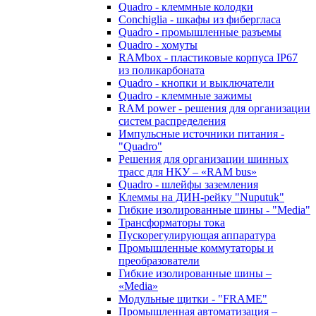
Quadro - клеммные колодки
Conchiglia - шкафы из фибергласа
Quadro - промышленные разъемы
Quadro - хомуты
RAMbox - пластиковые корпуса IP67
из поликарбоната
Quadro - кнопки и выключатели
Quadro - клеммные зажимы
RAM power - решения для организации
систем распределения
Импульсные источники питания -
"Quadro"
Решения для организации шинных
трасс для НКУ – «RAM bus»
Quadro - шлейфы заземления
Клеммы на ДИН-рейку "Nuputuk"
Гибкие изолированные шины - "Media"
Трансформаторы тока
Пускорегулирующая аппаратура
Промышленные коммутаторы и
преобразователи
Гибкие изолированные шины –
«Media»
Модульные щитки - "FRAME"
Промышленная автоматизация –