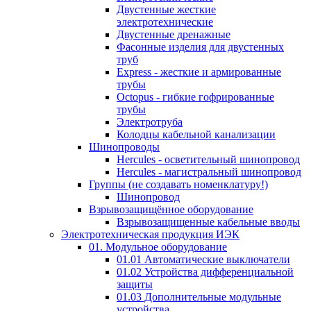
Двустенные жесткие
электротехнические
Двустенные дренажные
Фасонные изделия для двустенных
труб
Express - жесткие и армированные
трубы
Octopus - гибкие гофрированные
трубы
Электротруба
Колодцы кабельной канализации
Шинопроводы
Hercules - осветительный шинопровод
Hercules - магистральный шинопровод
Группы (не создавать номенклатуру!)
Шинопровод
Взрывозащищённое оборудование
Взрывозащищенные кабельные вводы
Электротехническая продукция ИЭК
01. Модульное оборудование
01.01 Автоматические выключатели
01.02 Устройства дифференциальной
защиты
01.03 Дополнительные модульные
устройства