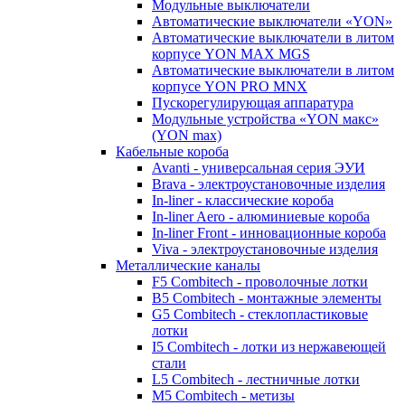
Модульные выключатели
Автоматические выключатели «YON»
Автоматические выключатели в литом
корпусе YON MAX MGS
Автоматические выключатели в литом
корпусе YON PRO MNX
Пускорегулирующая аппаратура
Модульные устройства «YON макс»
(YON max)
Кабельные короба
Avanti - универсальная серия ЭУИ
Brava - электроустановочные изделия
In-liner - классические короба
In-liner Aero - алюминиевые короба
In-liner Front - инновационные короба
Viva - электроустановочные изделия
Металлические каналы
F5 Combitech - проволочные лотки
B5 Combitech - монтажные элементы
G5 Combitech - стеклопластиковые
лотки
I5 Combitech - лотки из нержавеющей
стали
L5 Combitech - лестничные лотки
M5 Combitech - метизы