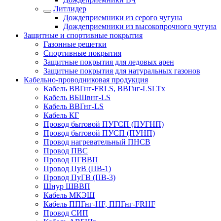
Литлидер
Дождеприемники из серого чугуна
Дождеприемники из высокопрочного чугуна
Защитные и спортивные покрытия
Газонные решетки
Спортивные покрытия
Защитные покрытия для ледовых арен
Защитные покрытия для натуральных газонов
Кабельно-проводниковая продукция
Кабель ВВГнг-FRLS, ВВГнг-LSLTx
Кабель ВБШвнг-LS
Кабель ВВГнг-LS
Кабель КГ
Провод бытовой ПУГСП (ПУГНП)
Провод бытовой ПУСП (ПУНП)
Провод нагревательный ПНСВ
Провод ПВС
Провод ПГВВП
Провод ПуВ (ПВ-1)
Провод ПуГВ (ПВ-3)
Шнур ШВВП
Кабель МКЭШ
Кабель ППГнг-HF, ППГнг-FRHF
Провод СИП