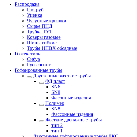
Распродажа
Раструб
Уценка
Чугунные крышки
Сырье ПНД
Трубка ТУТ
Коверы газовые
Шины гибкие
Трубы НПВХ обсадные
Геотекстиль
Сибур
Русгеосинт
Гофрированные трубы
Двустенные жесткие трубы
ФД пласт
SN6
SN8
Фасонные изделия
Полимер
SN8
Фассонные изделия
Жесткие дренажные трубы
тип 2
тип 1
Двустенные гофрированные трубы ДКС