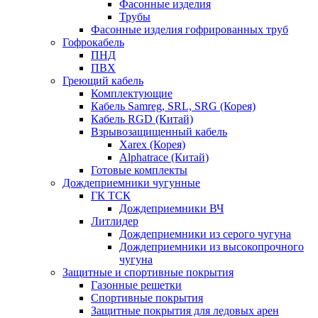
Фасонные изделия
Трубы
Фасонные изделия гофрированных труб
Гофрокабель
ПНД
ПВХ
Греющий кабель
Комплектующие
Кабель Samreg, SRL, SRG (Корея)
Кабель RGD (Китай)
Взрывозащищенный кабель
Xarex (Корея)
Alphatrace (Китай)
Готовые комплекты
Дождеприемники чугунные
ГК ТСК
Дождеприемники ВЧ
Литлидер
Дождеприемники из серого чугуна
Дождеприемники из высокопрочного
чугуна
Защитные и спортивные покрытия
Газонные решетки
Спортивные покрытия
Защитные покрытия для ледовых арен