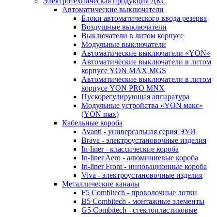
Электротехническая продукция ДКС
Автоматические выключатели
Блоки автоматического ввода резерва
Воздушные выключатели
Выключатели в литом корпусе
Модульные выключатели
Автоматические выключатели «YON»
Автоматические выключатели в литом
корпусе YON MAX MGS
Автоматические выключатели в литом
корпусе YON PRO MNX
Пускорегулирующая аппаратура
Модульные устройства «YON макс»
(YON max)
Кабельные короба
Avanti - универсальная серия ЭУИ
Brava - электроустановочные изделия
In-liner - классические короба
In-liner Aero - алюминиевые короба
In-liner Front - инновационные короба
Viva - электроустановочные изделия
Металлические каналы
F5 Combitech - проволочные лотки
B5 Combitech - монтажные элементы
G5 Combitech - стеклопластиковые