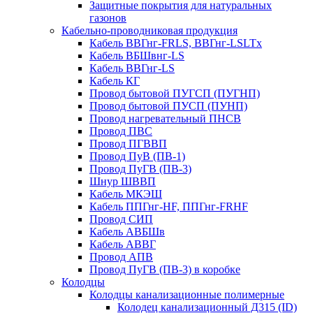
Защитные покрытия для натуральных
газонов
Кабельно-проводниковая продукция
Кабель ВВГнг-FRLS, ВВГнг-LSLTx
Кабель ВБШвнг-LS
Кабель ВВГнг-LS
Кабель КГ
Провод бытовой ПУГСП (ПУГНП)
Провод бытовой ПУСП (ПУНП)
Провод нагревательный ПНСВ
Провод ПВС
Провод ПГВВП
Провод ПуВ (ПВ-1)
Провод ПуГВ (ПВ-3)
Шнур ШВВП
Кабель МКЭШ
Кабель ППГнг-HF, ППГнг-FRHF
Провод СИП
Кабель АВБШв
Кабель АВВГ
Провод АПВ
Провод ПуГВ (ПВ-3) в коробке
Колодцы
Колодцы канализационные полимерные
Колодец канализационный Д315 (ID)