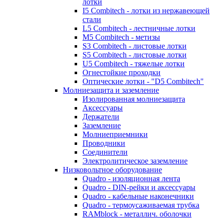
лотки
I5 Combitech - лотки из нержавеющей
стали
L5 Combitech - лестничные лотки
M5 Combitech - метизы
S3 Combitech - листовые лотки
S5 Combitech - листовые лотки
U5 Combitech - тяжелые лотки
Огнестойкие проходки
Оптические лотки - "D5 Combitech"
Молниезащита и заземление
Изолированная молниезащита
Аксессуары
Держатели
Заземление
Молниеприемники
Проводники
Соединители
Электролитическое заземление
Низковольтное оборудование
Quadro - изоляционная лента
Quadro - DIN-рейки и аксессуары
Quadro - кабельные наконечники
Quadro - термоусаживаемая трубка
RAMblock - металлич. оболочки