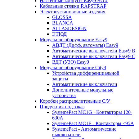
Настенные корпусы Easy9 BOX
Кабельные стяжки RAPSTRAP
Электроустановочные изделия
GLOSSA
BLANCA
ATLASDESIGN
ЭТЮД
Модульное оборудование Easy9
АВДТ (Дифф. автоматы) Easy9
Автоматические выключатели Easy9 В
Автоматические выключатели Easy9 С
ВДТ (УЗО) Easy9
Модульное оборудование City9
Устройства диффиренциальной
защиты
Автоматические выключатели
Дополнительные модульные
устройства
Коробки распределительные C/У
Продукция под заказ
SystemePact MC1G - Контакторы 120-
630A
SystemePact MC1E - Контакторы <95A
SystemePact - Автоматические
выключатели