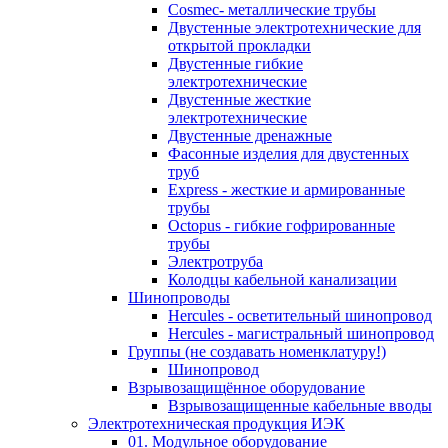
Cosmec- металлические трубы
Двустенные электротехнические для
открытой прокладки
Двустенные гибкие
электротехнические
Двустенные жесткие
электротехнические
Двустенные дренажные
Фасонные изделия для двустенных
труб
Express - жесткие и армированные
трубы
Octopus - гибкие гофрированные
трубы
Электротруба
Колодцы кабельной канализации
Шинопроводы
Hercules - осветительный шинопровод
Hercules - магистральный шинопровод
Группы (не создавать номенклатуру!)
Шинопровод
Взрывозащищённое оборудование
Взрывозащищенные кабельные вводы
Электротехническая продукция ИЭК
01. Модульное оборудование