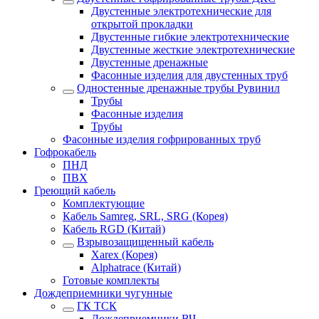
Двустенные электротехнические для
открытой прокладки
Двустенные гибкие электротехнические
Двустенные жесткие электротехнические
Двустенные дренажные
Фасонные изделия для двустенных труб
Одностенные дренажные трубы Рувинил
Трубы
Фасонные изделия
Трубы
Фасонные изделия гофрированных труб
Гофрокабель
ПНД
ПВХ
Греющий кабель
Комплектующие
Кабель Samreg, SRL, SRG (Корея)
Кабель RGD (Китай)
Взрывозащищенный кабель
Xarex (Корея)
Alphatrace (Китай)
Готовые комплекты
Дождеприемники чугунные
ГК ТСК
Дождеприемники ВЧ