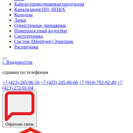
Кабеле-проводниковая продукция
Канализация ПП, НПВХ
Колодцы
Люки
Одностенные дренажные
Поверхностный водосбор
Светотехника
Систем (Шнейдер) Электрик
Распродажа
г. Владивосток
справки по телефонам
+7 (423) 245-96-16
+7 (423) 245-06-68
+7 (914) 792-92-49
+7
(423) 272-01-04
Обратная связь