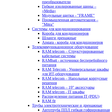
преобразователи
Гибкие изолированные шины –
«Media»
Модульные щитки - "FRAME"
Промышленная автоматизация –
"Mitra"
Системы для кондиционирования
Короба для кондиционеров
Шланги дренажные
Angara - короба для кондиционеров
Телекоммуникационное оборудование
RAM telecom – Структурированные
кабельные системы
RAMbatt - источники бесперебойного
питания
RAM Telecom - Универсальные шкафы
для ИТ-оборудования
RAM telecom – Напольные корпусные
решения
RAM telecom – 19" аксессуары
RAM telecom - IT шкафы
Распределение питания IT (PDU)
RAM fit
Трубы электротехнические и дренажные
Автотруба ППЛ гибкая гофрированная