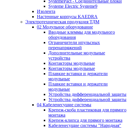
SystemePact - Соединительные блоки
Systeme Electric Systeme9
Изолента
Настенные корпусы KAEDRA
Электротехническая продукция ТДМ
02 Модульное оборудование
Вводные клеммы для модульного
оборудования
Ограничители ипульсных
перенапряжений
Дополнительные модульные
устройства
Контакторы модульные
Контакторы модульные
Плавкие вставки и держатели
модульные
Плавкие вставки и держатели
модульные
Устройства дифференциальной защиты
Устройства дифференциальной защиты
04 Кабеленесущие системы
Крепеж-скоба пластиковая для прямого
монтажа
Крепеж-клипса для прямого монтажа
Кабеленесущие системы "Народная"