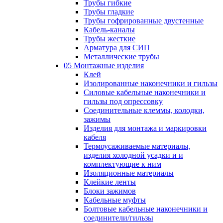
Трубы гибкие
Трубы гладкие
Трубы гофрированные двустенные
Кабель-каналы
Трубы жесткие
Арматура для СИП
Металлические трубы
05 Монтажные изделия
Клей
Изолированные наконечники и гильзы
Силовые кабельные наконечники и
гильзы под опрессовку
Соединительные клеммы, колодки,
зажимы
Изделия для монтажа и маркировки
кабеля
Термоусаживаемые материалы,
изделия холодной усадки и и
комплектующие к ним
Изоляционные материалы
Клейкие ленты
Блоки зажимов
Кабельные муфты
Болтовые кабельные наконечники и
соединители/гильзы