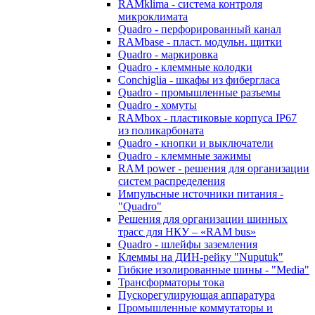
RAMklima - система контроля
микроклимата
Quadro - перфорированный канал
RAMbase - пласт. модульн. щитки
Quadro - маркировка
Quadro - клеммные колодки
Conchiglia - шкафы из фибергласа
Quadro - промышленные разъемы
Quadro - хомуты
RAMbox - пластиковые корпуса IP67
из поликарбоната
Quadro - кнопки и выключатели
Quadro - клеммные зажимы
RAM power - решения для организации
систем распределения
Импульсные источники питания -
"Quadro"
Решения для организации шинных
трасс для НКУ – «RAM bus»
Quadro - шлейфы заземления
Клеммы на ДИН-рейку "Nuputuk"
Гибкие изолированные шины - "Media"
Трансформаторы тока
Пускорегулирующая аппаратура
Промышленные коммутаторы и