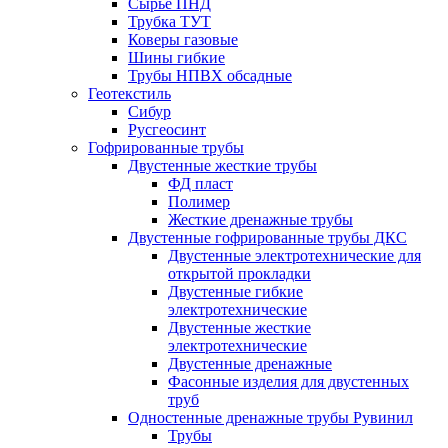
Сырье ПНД
Трубка ТУТ
Коверы газовые
Шины гибкие
Трубы НПВХ обсадные
Геотекстиль
Сибур
Русгеосинт
Гофрированные трубы
Двустенные жесткие трубы
ФД пласт
Полимер
Жесткие дренажные трубы
Двустенные гофрированные трубы ДКС
Двустенные электротехнические для
открытой прокладки
Двустенные гибкие
электротехнические
Двустенные жесткие
электротехнические
Двустенные дренажные
Фасонные изделия для двустенных
труб
Одностенные дренажные трубы Рувинил
Трубы