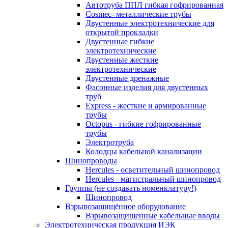
Автотруба ППЛ гибкая гофрированная
Cosmec- металлические трубы
Двустенные электротехнические для
открытой прокладки
Двустенные гибкие
электротехнические
Двустенные жесткие
электротехнические
Двустенные дренажные
Фасонные изделия для двустенных
труб
Express - жесткие и армированные
трубы
Octopus - гибкие гофрированные
трубы
Электротруба
Колодцы кабельной канализации
Шинопроводы
Hercules - осветительный шинопровод
Hercules - магистральный шинопровод
Группы (не создавать номенклатуру!)
Шинопровод
Взрывозащищённое оборудование
Взрывозащищенные кабельные вводы
Электротехническая продукция ИЭК