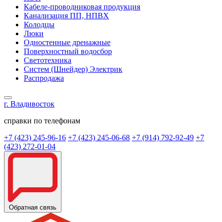
Кабеле-проводниковая продукция
Канализация ПП, НПВХ
Колодцы
Люки
Одностенные дренажные
Поверхностный водосбор
Светотехника
Систем (Шнейдер) Электрик
Распродажа
г. Владивосток
справки по телефонам
+7 (423) 245-96-16
+7 (423) 245-06-68
+7 (914) 792-92-49
+7
(423) 272-01-04
Обратная связь