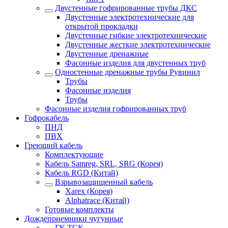
Двустенные гофрированные трубы ДКС
Двустенные электротехнические для
открытой прокладки
Двустенные гибкие электротехнические
Двустенные жесткие электротехнические
Двустенные дренажные
Фасонные изделия для двустенных труб
Одностенные дренажные трубы Рувинил
Трубы
Фасонные изделия
Трубы
Фасонные изделия гофрированных труб
Гофрокабель
ПНД
ПВХ
Греющий кабель
Комплектующие
Кабель Samreg, SRL, SRG (Корея)
Кабель RGD (Китай)
Взрывозащищенный кабель
Xarex (Корея)
Alphatrace (Китай)
Готовые комплекты
Дождеприемники чугунные
ГК ТСК