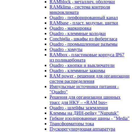
RAMblock - металлич. оболочки
RAMklima - система контроля
микроклимата
Quadro - перфорированный канал
RAMbase - пласт. модульн. щитки
Quadro - маркировка
Quadro - клеммные колодки
Conchiglia - шкафы из фибергласа
Quadro - промышленные разъемы
Quadro - хомуты
RAMbox - пластиковые корпуса IP67
из поликарбоната
Quadro - кнопки и выключатели
Quadro - клеммные зажимы
RAM power - решения для организации
систем распределения
Импульсные источники питания -
"Quadro"
Решения для организации шинных
трасс для НКУ – «RAM bus»
Quadro - шлейфы заземления
Клеммы на ДИН-рейку "Nuputuk"
Гибкие изолированные шины - "Media"
Трансформаторы тока
Пускорегулирующая аппаратура