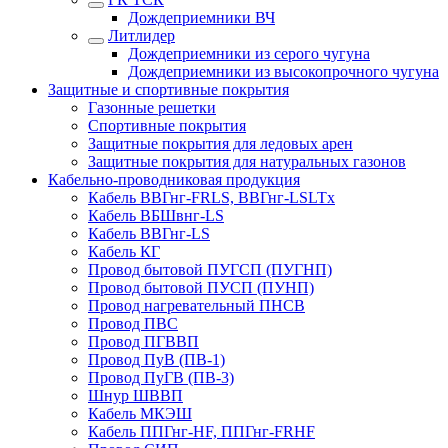
Дождеприемники ВЧ
Литлидер
Дождеприемники из серого чугуна
Дождеприемники из высокопрочного чугуна
Защитные и спортивные покрытия
Газонные решетки
Спортивные покрытия
Защитные покрытия для ледовых арен
Защитные покрытия для натуральных газонов
Кабельно-проводниковая продукция
Кабель ВВГнг-FRLS, ВВГнг-LSLTx
Кабель ВБШвнг-LS
Кабель ВВГнг-LS
Кабель КГ
Провод бытовой ПУГСП (ПУГНП)
Провод бытовой ПУСП (ПУНП)
Провод нагревательный ПНСВ
Провод ПВС
Провод ПГВВП
Провод ПуВ (ПВ-1)
Провод ПуГВ (ПВ-3)
Шнур ШВВП
Кабель МКЭШ
Кабель ППГнг-HF, ППГнг-FRHF