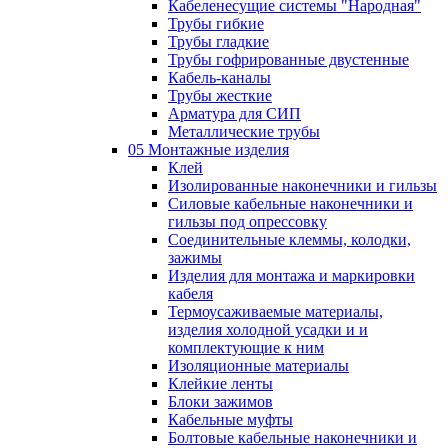
Кабеленесущие системы "Народная"
Трубы гибкие
Трубы гладкие
Трубы гофрированные двустенные
Кабель-каналы
Трубы жесткие
Арматура для СИП
Металлические трубы
05 Монтажные изделия
Клей
Изолированные наконечники и гильзы
Силовые кабельные наконечники и
гильзы под опрессовку
Соединительные клеммы, колодки,
зажимы
Изделия для монтажа и маркировки
кабеля
Термоусаживаемые материалы,
изделия холодной усадки и и
комплектующие к ним
Изоляционные материалы
Клейкие ленты
Блоки зажимов
Кабельные муфты
Болтовые кабельные наконечники и