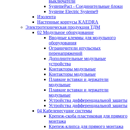
выключатели
SystemePact - Соединительные блоки
Systeme Electric Systeme9
Изолента
Настенные корпусы KAEDRA
Электротехническая продукция ТДМ
02 Модульное оборудование
Вводные клеммы для модульного
оборудования
Ограничители ипульсных
перенапряжений
Дополнительные модульные
устройства
Контакторы модульные
Контакторы модульные
Плавкие вставки и держатели
модульные
Плавкие вставки и держатели
модульные
Устройства дифференциальной защиты
Устройства дифференциальной защиты
04 Кабеленесущие системы
Крепеж-скоба пластиковая для прямого
монтажа
Крепеж-клипса для прямого монтажа