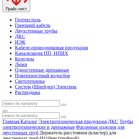
Прайс-лист
Геотекстиль
Греющий кабель
Двухстенные трубы
ДКС
ИЭК
Кабеле-проводниковая продукция
Канализация ПП, НПВХ
Колодцы
Люки
Одностенные дренажные
Поверхностный водосбор
Светотехника
Систем (Шнейдер) Электрик
Распродажа
Главная
Каталог
Электротехническая продукция ДКС
Трубы
электротехнические и дренажные
Фасонные изделия для
двустенных труб
Держатель расстояния (кластер) для
двустенных труб Ø110мм (тройной)