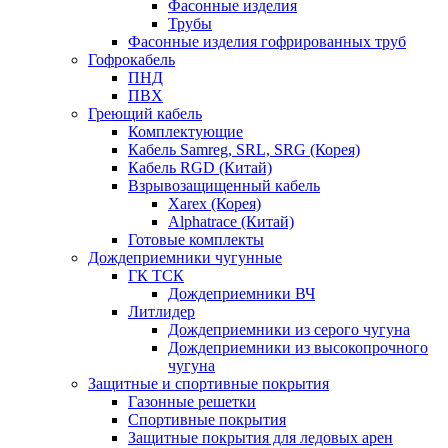
Фасонные изделия
Трубы
Фасонные изделия гофрированных труб
Гофрокабель
ПНД
ПВХ
Греющий кабель
Комплектующие
Кабель Samreg, SRL, SRG (Корея)
Кабель RGD (Китай)
Взрывозащищенный кабель
Xarex (Корея)
Alphatrace (Китай)
Готовые комплекты
Дождеприемники чугунные
ГК ТСК
Дождеприемники ВЧ
Литлидер
Дождеприемники из серого чугуна
Дождеприемники из высокопрочного
чугуна
Защитные и спортивные покрытия
Газонные решетки
Спортивные покрытия
Защитные покрытия для ледовых арен