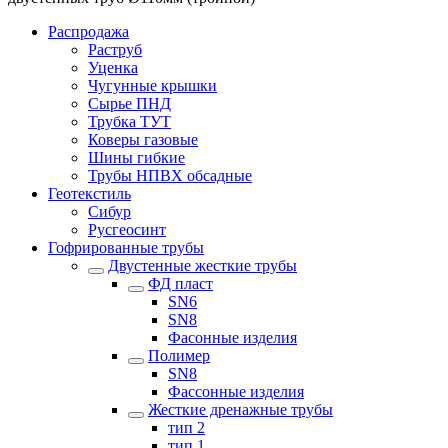
Распродажа
Раструб
Уценка
Чугунные крышки
Сырье ПНД
Трубка ТУТ
Коверы газовые
Шины гибкие
Трубы НПВХ обсадные
Геотекстиль
Сибур
Русгеосинт
Гофрированные трубы
Двустенные жесткие трубы
ФД пласт
SN6
SN8
Фасонные изделия
Полимер
SN8
Фассонные изделия
Жесткие дренажные трубы
тип 2
тип 1