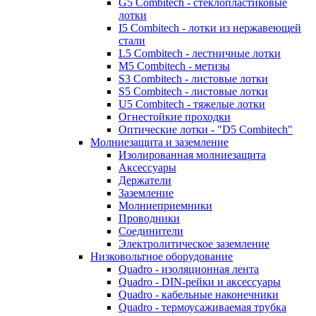
G5 Combitech - стеклопластиковые
лотки
I5 Combitech - лотки из нержавеющей
стали
L5 Combitech - лестничные лотки
M5 Combitech - метизы
S3 Combitech - листовые лотки
S5 Combitech - листовые лотки
U5 Combitech - тяжелые лотки
Огнестойкие проходки
Оптические лотки - "D5 Combitech"
Молниезащита и заземление
Изолированная молниезащита
Аксессуары
Держатели
Заземление
Молниеприемники
Проводники
Соединители
Электролитическое заземление
Низковольтное оборудование
Quadro - изоляционная лента
Quadro - DIN-рейки и аксессуары
Quadro - кабельные наконечники
Quadro - термоусаживаемая трубка