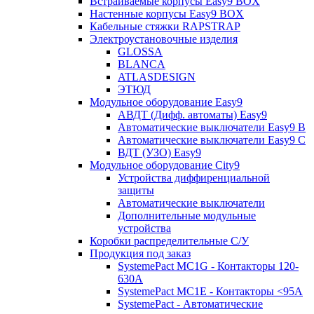
Встраиваемые корпусы Easy9 BOX
Настенные корпусы Easy9 BOX
Кабельные стяжки RAPSTRAP
Электроустановочные изделия
GLOSSA
BLANCA
ATLASDESIGN
ЭТЮД
Модульное оборудование Easy9
АВДТ (Дифф. автоматы) Easy9
Автоматические выключатели Easy9 В
Автоматические выключатели Easy9 С
ВДТ (УЗО) Easy9
Модульное оборудование City9
Устройства диффиренциальной
защиты
Автоматические выключатели
Дополнительные модульные
устройства
Коробки распределительные C/У
Продукция под заказ
SystemePact MC1G - Контакторы 120-
630A
SystemePact MC1E - Контакторы <95A
SystemePact - Автоматические