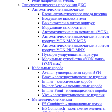
Реле напряжения Welrok
Электротехническая продукция ДКС
Автоматические выключатели
Блоки автоматического ввода резерва
Воздушные выключатели
Выключатели в литом корпусе
Модульные выключатели
Автоматические выключатели «YON»
Автоматические выключатели в литом
корпусе YON MAX MGS
Автоматические выключатели в литом
корпусе YON PRO MNX
Пускорегулирующая аппаратура
Модульные устройства «YON макс»
(YON max)
Кабельные короба
Avanti - универсальная серия ЭУИ
Brava - электроустановочные изделия
In-liner - классические короба
In-liner Aero - алюминиевые короба
In-liner Front - инновационные короба
Viva - электроустановочные изделия
Металлические каналы
F5 Combitech - проволочные лотки
B5 Combitech - монтажные элементы