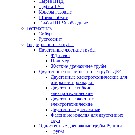
Сырье ПНД
Трубка ТУТ
Коверы газовые
Шины гибкие
Трубы НПВХ обсадные
Геотекстиль
Сибур
Русгеосинт
Гофрированные трубы
Двустенные жесткие трубы
ФД пласт
Полимер
Жесткие дренажные трубы
Двустенные гофрированные трубы ДКС
Двустенные электротехнические для
открытой прокладки
Двустенные гибкие
электротехнические
Двустенные жесткие
электротехнические
Двустенные дренажные
Фасонные изделия для двустенных
труб
Одностенные дренажные трубы Рувинил
Трубы