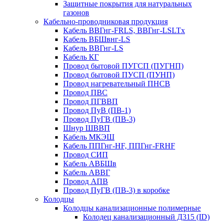
Защитные покрытия для натуральных
газонов
Кабельно-проводниковая продукция
Кабель ВВГнг-FRLS, ВВГнг-LSLTx
Кабель ВБШвнг-LS
Кабель ВВГнг-LS
Кабель КГ
Провод бытовой ПУГСП (ПУГНП)
Провод бытовой ПУСП (ПУНП)
Провод нагревательный ПНСВ
Провод ПВС
Провод ПГВВП
Провод ПуВ (ПВ-1)
Провод ПуГВ (ПВ-3)
Шнур ШВВП
Кабель МКЭШ
Кабель ППГнг-HF, ППГнг-FRHF
Провод СИП
Кабель АВБШв
Кабель АВВГ
Провод АПВ
Провод ПуГВ (ПВ-3) в коробке
Колодцы
Колодцы канализационные полимерные
Колодец канализационный Д315 (ID)