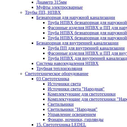
Диаметр 315мм
Муфты электросварные
Трубы ПП, НПВХ
Безнапорная для наружной канализации
Труба НПВХ безнапорная для наружной
Фасонные изделия НПВХ и ПП для нар
Труба НПВХ безнапорная для наружной
Труба НПВХ безнапорная для наружной
Безнапорная для внутренней канализации
Труба ПП для внутренней канализации
Фасонные изделия НПВХ и ПП для вну
Труба НПВХ для внутренней канализац
Система навозоудаления НПВХ
Трубная теплоизоляция
Светотехническое оборудование
03 Светотехника
Источники света
Источники света "Народная"
Комплектующие для светотехники
Комплектующие для светотехники "Нар
Светильники
Светильники "Народная"
Управление освещением
Фонари, ночники, гирлянды
15. Светотехника LEDEL