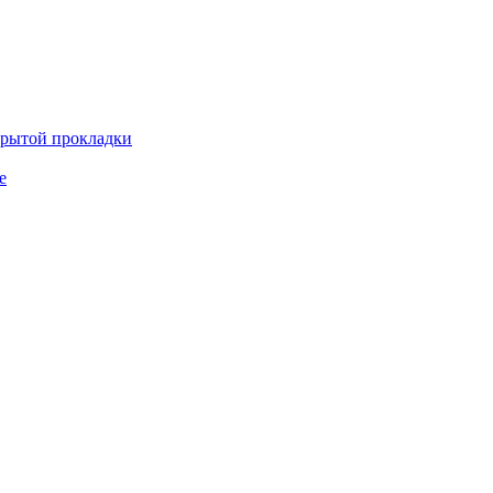
крытой прокладки
е