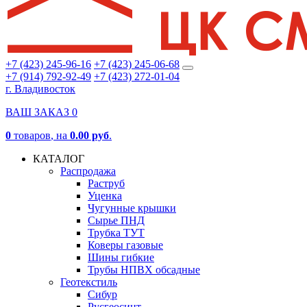
+7 (423) 245-96-16
+7 (423) 245-06-68
+7 (914) 792-92-49
+7 (423) 272-01-04
г. Владивосток
ВАШ ЗАКАЗ
0
0
товаров
, на
0.00 руб
.
КАТАЛОГ
Распродажа
Раструб
Уценка
Чугунные крышки
Сырье ПНД
Трубка ТУТ
Коверы газовые
Шины гибкие
Трубы НПВХ обсадные
Геотекстиль
Сибур
Русгеосинт