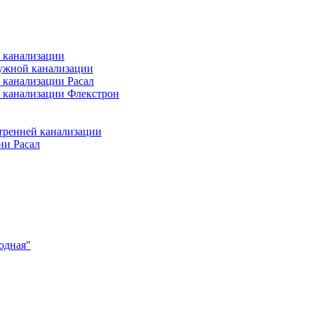
 канализации
ужной канализации
 канализации Расал
 канализации Флекстрон
тренней канализации
ии Расал
одная"