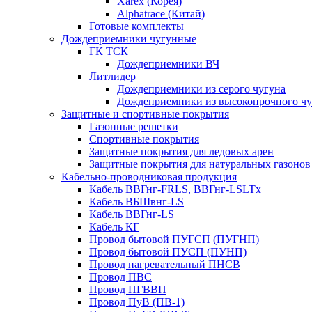
Xarex (Корея)
Alphatrace (Китай)
Готовые комплекты
Дождеприемники чугунные
ГК ТСК
Дождеприемники ВЧ
Литлидер
Дождеприемники из серого чугуна
Дождеприемники из высокопрочного чу
Защитные и спортивные покрытия
Газонные решетки
Спортивные покрытия
Защитные покрытия для ледовых арен
Защитные покрытия для натуральных газонов
Кабельно-проводниковая продукция
Кабель ВВГнг-FRLS, ВВГнг-LSLTx
Кабель ВБШвнг-LS
Кабель ВВГнг-LS
Кабель КГ
Провод бытовой ПУГСП (ПУГНП)
Провод бытовой ПУСП (ПУНП)
Провод нагревательный ПНСВ
Провод ПВС
Провод ПГВВП
Провод ПуВ (ПВ-1)