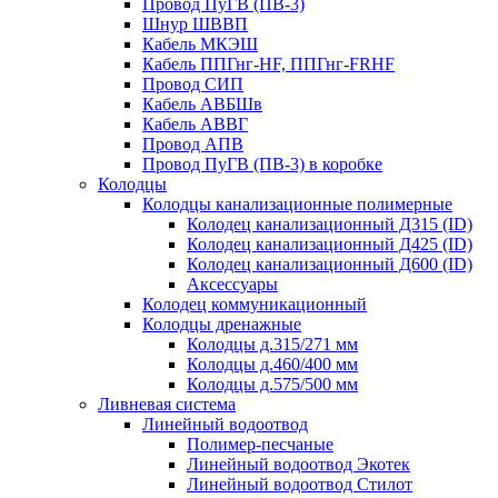
Провод ПуГВ (ПВ-3)
Шнур ШВВП
Кабель МКЭШ
Кабель ППГнг-HF, ППГнг-FRHF
Провод СИП
Кабель АВБШв
Кабель АВВГ
Провод АПВ
Провод ПуГВ (ПВ-3) в коробке
Колодцы
Колодцы канализационные полимерные
Колодец канализационный Д315 (ID)
Колодец канализационный Д425 (ID)
Колодец канализационный Д600 (ID)
Аксессуары
Колодец коммуникационный
Колодцы дренажные
Колодцы д.315/271 мм
Колодцы д.460/400 мм
Колодцы д.575/500 мм
Ливневая система
Линейный водоотвод
Полимер-песчаные
Линейный водоотвод Экотек
Линейный водоотвод Стилот