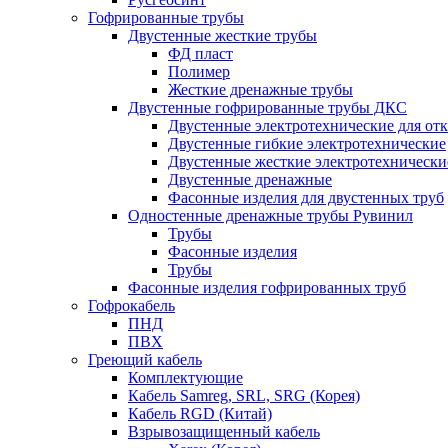
Гофрированные трубы
Двустенные жесткие трубы
ФД пласт
Полимер
Жесткие дренажные трубы
Двустенные гофрированные трубы ДКС
Двустенные электротехнические для от
Двустенные гибкие электротехнические
Двустенные жесткие электротехнически
Двустенные дренажные
Фасонные изделия для двустенных труб
Одностенные дренажные трубы Рувинил
Трубы
Фасонные изделия
Трубы
Фасонные изделия гофрированных труб
Гофрокабель
ПНД
ПВХ
Греющий кабель
Комплектующие
Кабель Samreg, SRL, SRG (Корея)
Кабель RGD (Китай)
Взрывозащищенный кабель