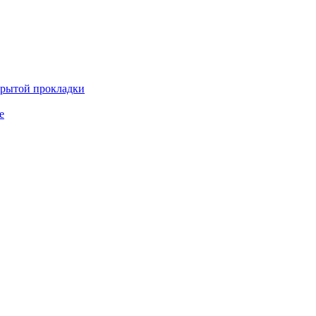
крытой прокладки
е