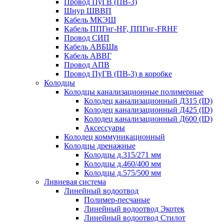
Провод ПуГВ (ПВ-3)
Шнур ШВВП
Кабель МКЭШ
Кабель ППГнг-HF, ППГнг-FRHF
Провод СИП
Кабель АВБШв
Кабель АВВГ
Провод АПВ
Провод ПуГВ (ПВ-3) в коробке
Колодцы
Колодцы канализационные полимерные
Колодец канализационный Д315 (ID)
Колодец канализационный Д425 (ID)
Колодец канализационный Д600 (ID)
Аксессуары
Колодец коммуникационный
Колодцы дренажные
Колодцы д.315/271 мм
Колодцы д.460/400 мм
Колодцы д.575/500 мм
Ливневая система
Линейный водоотвод
Полимер-песчаные
Линейный водоотвод Экотек
Линейный водоотвод Стилот