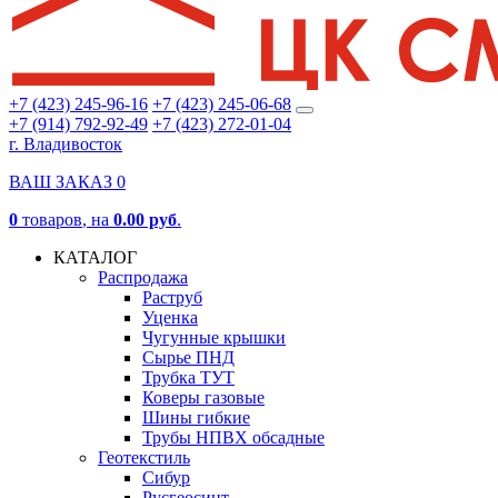
+7 (423) 245-96-16
+7 (423) 245-06-68
+7 (914) 792-92-49
+7 (423) 272-01-04
г. Владивосток
ВАШ ЗАКАЗ
0
0
товаров
, на
0.00 руб
.
КАТАЛОГ
Распродажа
Раструб
Уценка
Чугунные крышки
Сырье ПНД
Трубка ТУТ
Коверы газовые
Шины гибкие
Трубы НПВХ обсадные
Геотекстиль
Сибур
Русгеосинт