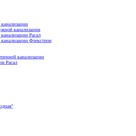
 канализации
ужной канализации
 канализации Расал
 канализации Флекстрон
тренней канализации
ии Расал
одная"