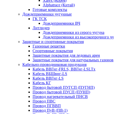
Xarex (Корея)
Alphatrace (Китай)
Готовые комплекты
Дождеприемники чугунные
ГК ТСК
Дождеприемники ВЧ
Литлидер
Дождеприемники из серого чугуна
Дождеприемники из высокопрочного чу
Защитные и спортивные покрытия
Газонные решетки
Спортивные покрытия
Защитные покрытия для ледовых арен
Защитные покрытия для натуральных газонов
Кабельно-проводниковая продукция
Кабель ВВГнг-FRLS, ВВГнг-LSLTx
Кабель ВБШвнг-LS
Кабель ВВГнг-LS
Кабель КГ
Провод бытовой ПУГСП (ПУГНП)
Провод бытовой ПУСП (ПУНП)
Провод нагревательный ПНСВ
Провод ПВС
Провод ПГВВП
Провод ПуВ (ПВ-1)