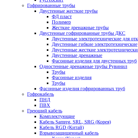
Гофрированные трубы
Двустенные жесткие трубы
ФД пласт
Полимер
Жесткие дренажные трубы
Двустенные гофрированные трубы ДКС
Двустенные электротехнические для от
Двустенные гибкие электротехнические
Двустенные жесткие электротехнически
Двустенные дренажные
Фасонные изделия для двустенных труб
Одностенные дренажные трубы Рувинил
Трубы
Фасонные изделия
Трубы
Фасонные изделия гофрированных труб
Гофрокабель
ПНД
ПВХ
Греющий кабель
Комплектующие
Кабель Samreg, SRL, SRG (Корея)
Кабель RGD (Китай)
Взрывозащищенный кабель