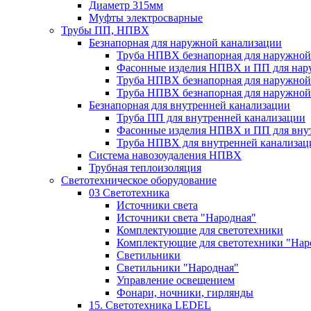
Диаметр 315мм
Муфты электросварные
Трубы ПП, НПВХ
Безнапорная для наружной канализации
Труба НПВХ безнапорная для наружной
Фасонные изделия НПВХ и ПП для нар
Труба НПВХ безнапорная для наружной
Труба НПВХ безнапорная для наружной
Безнапорная для внутренней канализации
Труба ПП для внутренней канализации
Фасонные изделия НПВХ и ПП для вну
Труба НПВХ для внутренней канализац
Система навозоудаления НПВХ
Трубная теплоизоляция
Светотехническое оборудование
03 Светотехника
Источники света
Источники света "Народная"
Комплектующие для светотехники
Комплектующие для светотехники "Нар
Светильники
Светильники "Народная"
Управление освещением
Фонари, ночники, гирлянды
15. Светотехника LEDEL