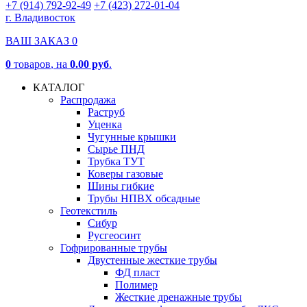
+7 (914) 792-92-49
+7 (423) 272-01-04
г. Владивосток
ВАШ ЗАКАЗ
0
0
товаров
, на
0.00 руб
.
КАТАЛОГ
Распродажа
Раструб
Уценка
Чугунные крышки
Сырье ПНД
Трубка ТУТ
Коверы газовые
Шины гибкие
Трубы НПВХ обсадные
Геотекстиль
Сибур
Русгеосинт
Гофрированные трубы
Двустенные жесткие трубы
ФД пласт
Полимер
Жесткие дренажные трубы