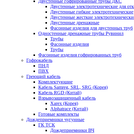
Двустенные гофрированные трубы ДКС
Двустенные электротехнические для от
Двустенные гибкие электротехнические
Двустенные жесткие электротехнически
Двустенные дренажные
Фасонные изделия для двустенных труб
Одностенные дренажные трубы Рувинил
Трубы
Фасонные изделия
Трубы
Фасонные изделия гофрированных труб
Гофрокабель
ПНД
ПВХ
Греющий кабель
Комплектующие
Кабель Samreg, SRL, SRG (Корея)
Кабель RGD (Китай)
Взрывозащищенный кабель
Xarex (Корея)
Alphatrace (Китай)
Готовые комплекты
Дождеприемники чугунные
ГК ТСК
Дождеприемники ВЧ