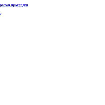
крытой прокладки
е