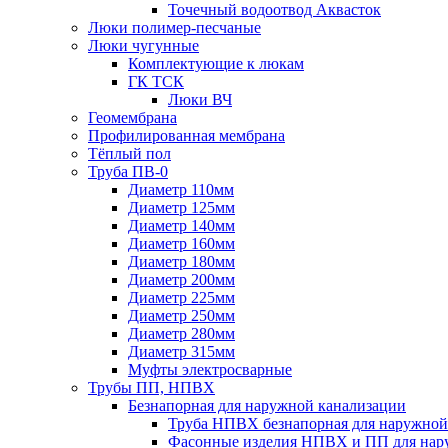
Точечный водоотвод Аквасток
Люки полимер-песчаные
Люки чугунные
Комплектующие к люкам
ГК ТСК
Люки ВЧ
Геомембрана
Профилированная мембрана
Тёплый пол
Труба ПВ-0
Диаметр 110мм
Диаметр 125мм
Диаметр 140мм
Диаметр 160мм
Диаметр 180мм
Диаметр 200мм
Диаметр 225мм
Диаметр 250мм
Диаметр 280мм
Диаметр 315мм
Муфты электросварные
Трубы ПП, НПВХ
Безнапорная для наружной канализации
Труба НПВХ безнапорная для наружной
Фасонные изделия НПВХ и ПП для нар