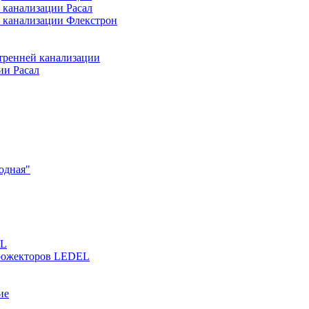
 канализации Расал
 канализации Флекстрон
тренней канализации
ии Расал
одная"
EL
прожекторов LEDEL
ие