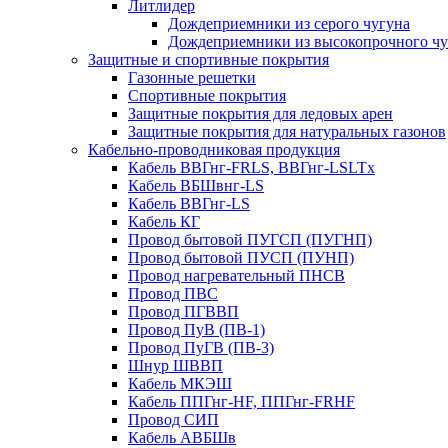
Литлидер
Дождеприемники из серого чугуна
Дождеприемники из высокопрочного чу
Защитные и спортивные покрытия
Газонные решетки
Спортивные покрытия
Защитные покрытия для ледовых арен
Защитные покрытия для натуральных газонов
Кабельно-проводниковая продукция
Кабель ВВГнг-FRLS, ВВГнг-LSLTx
Кабель ВБШвнг-LS
Кабель ВВГнг-LS
Кабель КГ
Провод бытовой ПУГСП (ПУГНП)
Провод бытовой ПУСП (ПУНП)
Провод нагревательный ПНСВ
Провод ПВС
Провод ПГВВП
Провод ПуВ (ПВ-1)
Провод ПуГВ (ПВ-3)
Шнур ШВВП
Кабель МКЭШ
Кабель ППГнг-HF, ППГнг-FRHF
Провод СИП
Кабель АВБШв