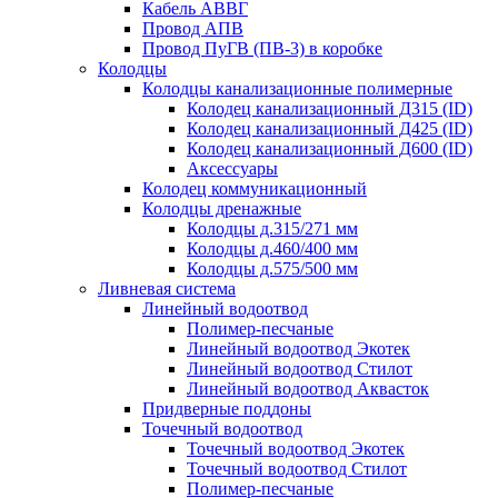
Кабель АВВГ
Провод АПВ
Провод ПуГВ (ПВ-3) в коробке
Колодцы
Колодцы канализационные полимерные
Колодец канализационный Д315 (ID)
Колодец канализационный Д425 (ID)
Колодец канализационный Д600 (ID)
Аксессуары
Колодец коммуникационный
Колодцы дренажные
Колодцы д.315/271 мм
Колодцы д.460/400 мм
Колодцы д.575/500 мм
Ливневая система
Линейный водоотвод
Полимер-песчаные
Линейный водоотвод Экотек
Линейный водоотвод Стилот
Линейный водоотвод Аквасток
Придверные поддоны
Точечный водоотвод
Точечный водоотвод Экотек
Точечный водоотвод Стилот
Полимер-песчаные