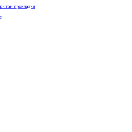
крытой прокладки
е