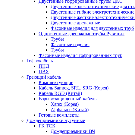
Двустенные гофрированные трубы ДКС
Двустенные электротехнические для от
Двустенные гибкие электротехнические
Двустенные жесткие электротехнически
Двустенные дренажные
Фасонные изделия для двустенных труб
Одностенные дренажные трубы Рувинил
Трубы
Фасонные изделия
Трубы
Фасонные изделия гофрированных труб
Гофрокабель
ПНД
ПВХ
Греющий кабель
Комплектующие
Кабель Samreg, SRL, SRG (Корея)
Кабель RGD (Китай)
Взрывозащищенный кабель
Xarex (Корея)
Alphatrace (Китай)
Готовые комплекты
Дождеприемники чугунные
ГК ТСК
Дождеприемники ВЧ