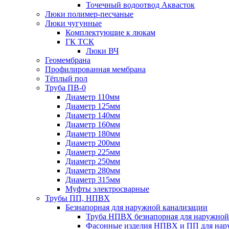
Точечный водоотвод Аквасток
Люки полимер-песчаные
Люки чугунные
Комплектующие к люкам
ГК ТСК
Люки ВЧ
Геомембрана
Профилированная мембрана
Тёплый пол
Труба ПВ-0
Диаметр 110мм
Диаметр 125мм
Диаметр 140мм
Диаметр 160мм
Диаметр 180мм
Диаметр 200мм
Диаметр 225мм
Диаметр 250мм
Диаметр 280мм
Диаметр 315мм
Муфты электросварные
Трубы ПП, НПВХ
Безнапорная для наружной канализации
Труба НПВХ безнапорная для наружной
Фасонные изделия НПВХ и ПП для нар