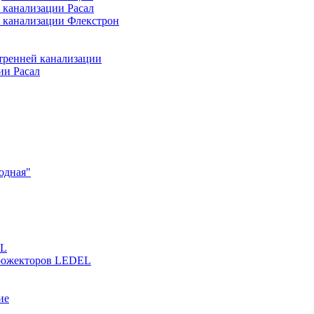
 канализации Расал
 канализации Флекстрон
тренней канализации
ии Расал
одная"
EL
прожекторов LEDEL
ие