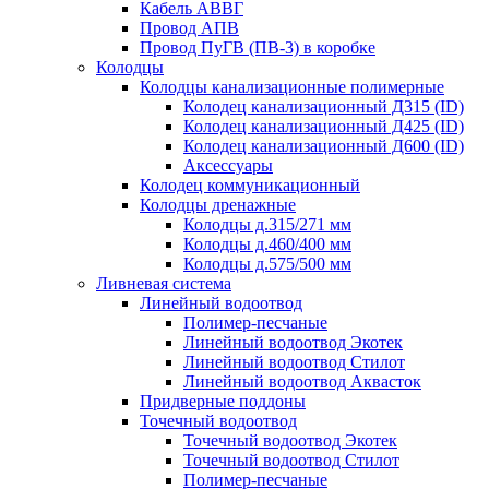
Кабель АВВГ
Провод АПВ
Провод ПуГВ (ПВ-3) в коробке
Колодцы
Колодцы канализационные полимерные
Колодец канализационный Д315 (ID)
Колодец канализационный Д425 (ID)
Колодец канализационный Д600 (ID)
Аксессуары
Колодец коммуникационный
Колодцы дренажные
Колодцы д.315/271 мм
Колодцы д.460/400 мм
Колодцы д.575/500 мм
Ливневая система
Линейный водоотвод
Полимер-песчаные
Линейный водоотвод Экотек
Линейный водоотвод Стилот
Линейный водоотвод Аквасток
Придверные поддоны
Точечный водоотвод
Точечный водоотвод Экотек
Точечный водоотвод Стилот
Полимер-песчаные