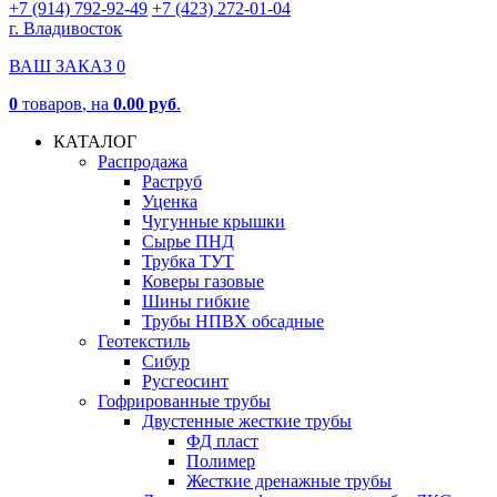
+7 (914) 792-92-49
+7 (423) 272-01-04
г. Владивосток
ВАШ ЗАКАЗ
0
0
товаров
, на
0.00 руб
.
КАТАЛОГ
Распродажа
Раструб
Уценка
Чугунные крышки
Сырье ПНД
Трубка ТУТ
Коверы газовые
Шины гибкие
Трубы НПВХ обсадные
Геотекстиль
Сибур
Русгеосинт
Гофрированные трубы
Двустенные жесткие трубы
ФД пласт
Полимер
Жесткие дренажные трубы