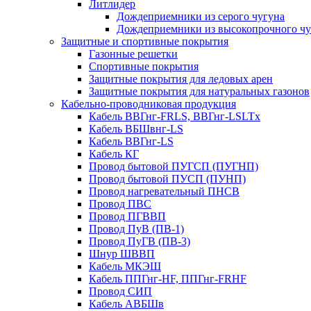
Литлидер
Дождеприемники из серого чугуна
Дождеприемники из высокопрочного чу
Защитные и спортивные покрытия
Газонные решетки
Спортивные покрытия
Защитные покрытия для ледовых арен
Защитные покрытия для натуральных газонов
Кабельно-проводниковая продукция
Кабель ВВГнг-FRLS, ВВГнг-LSLTx
Кабель ВБШвнг-LS
Кабель ВВГнг-LS
Кабель КГ
Провод бытовой ПУГСП (ПУГНП)
Провод бытовой ПУСП (ПУНП)
Провод нагревательный ПНСВ
Провод ПВС
Провод ПГВВП
Провод ПуВ (ПВ-1)
Провод ПуГВ (ПВ-3)
Шнур ШВВП
Кабель МКЭШ
Кабель ППГнг-HF, ППГнг-FRHF
Провод СИП
Кабель АВБШв