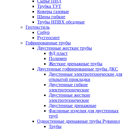
Сырье ПНД
Трубка ТУТ
Коверы газовые
Шины гибкие
Трубы НПВХ обсадные
Геотекстиль
Сибур
Русгеосинт
Гофрированные трубы
Двустенные жесткие трубы
ФД пласт
Полимер
Жесткие дренажные трубы
Двустенные гофрированные трубы ДКС
Двустенные электротехнические для
открытой прокладки
Двустенные гибкие
электротехнические
Двустенные жесткие
электротехнические
Двустенные дренажные
Фасонные изделия для двустенных
труб
Одностенные дренажные трубы Рувинил
Трубы