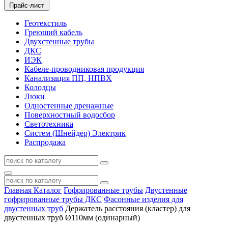
Прайс-лист
Геотекстиль
Греющий кабель
Двухстенные трубы
ДКС
ИЭК
Кабеле-проводниковая продукция
Канализация ПП, НПВХ
Колодцы
Люки
Одностенные дренажные
Поверхностный водосбор
Светотехника
Систем (Шнейдер) Электрик
Распродажа
Главная
Каталог
Гофрированные трубы
Двустенные
гофрированные трубы ДКС
Фасонные изделия для
двустенных труб
Держатель расстояния (кластер) для
двустенных труб Ø110мм (одинарный)