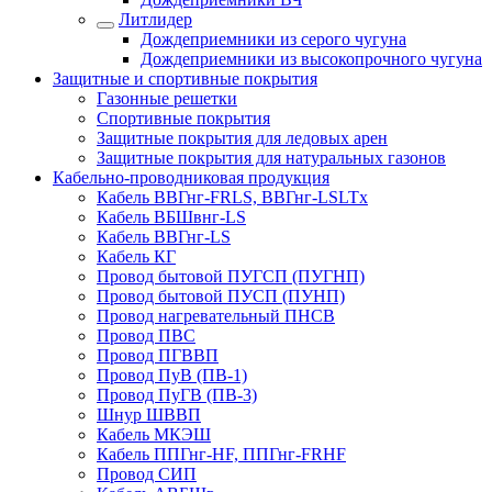
Литлидер
Дождеприемники из серого чугуна
Дождеприемники из высокопрочного чугуна
Защитные и спортивные покрытия
Газонные решетки
Спортивные покрытия
Защитные покрытия для ледовых арен
Защитные покрытия для натуральных газонов
Кабельно-проводниковая продукция
Кабель ВВГнг-FRLS, ВВГнг-LSLTx
Кабель ВБШвнг-LS
Кабель ВВГнг-LS
Кабель КГ
Провод бытовой ПУГСП (ПУГНП)
Провод бытовой ПУСП (ПУНП)
Провод нагревательный ПНСВ
Провод ПВС
Провод ПГВВП
Провод ПуВ (ПВ-1)
Провод ПуГВ (ПВ-3)
Шнур ШВВП
Кабель МКЭШ
Кабель ППГнг-HF, ППГнг-FRHF
Провод СИП