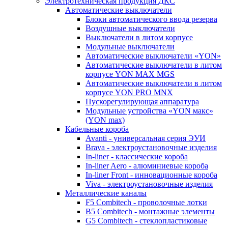
Электротехническая продукция ДКС
Автоматические выключатели
Блоки автоматического ввода резерва
Воздушные выключатели
Выключатели в литом корпусе
Модульные выключатели
Автоматические выключатели «YON»
Автоматические выключатели в литом
корпусе YON MAX MGS
Автоматические выключатели в литом
корпусе YON PRO MNX
Пускорегулирующая аппаратура
Модульные устройства «YON макс»
(YON max)
Кабельные короба
Avanti - универсальная серия ЭУИ
Brava - электроустановочные изделия
In-liner - классические короба
In-liner Aero - алюминиевые короба
In-liner Front - инновационные короба
Viva - электроустановочные изделия
Металлические каналы
F5 Combitech - проволочные лотки
B5 Combitech - монтажные элементы
G5 Combitech - стеклопластиковые