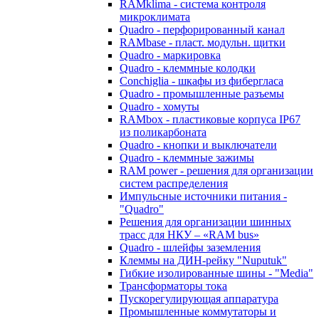
RAMklima - система контроля
микроклимата
Quadro - перфорированный канал
RAMbase - пласт. модульн. щитки
Quadro - маркировка
Quadro - клеммные колодки
Conchiglia - шкафы из фибергласа
Quadro - промышленные разъемы
Quadro - хомуты
RAMbox - пластиковые корпуса IP67
из поликарбоната
Quadro - кнопки и выключатели
Quadro - клеммные зажимы
RAM power - решения для организации
систем распределения
Импульсные источники питания -
"Quadro"
Решения для организации шинных
трасс для НКУ – «RAM bus»
Quadro - шлейфы заземления
Клеммы на ДИН-рейку "Nuputuk"
Гибкие изолированные шины - "Media"
Трансформаторы тока
Пускорегулирующая аппаратура
Промышленные коммутаторы и