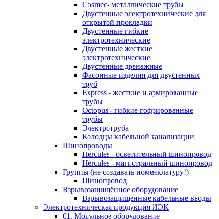
Cosmec- металлические трубы
Двустенные электротехнические для
открытой прокладки
Двустенные гибкие
электротехнические
Двустенные жесткие
электротехнические
Двустенные дренажные
Фасонные изделия для двустенных
труб
Express - жесткие и армированные
трубы
Octopus - гибкие гофрированные
трубы
Электротруба
Колодцы кабельной канализации
Шинопроводы
Hercules - осветительный шинопровод
Hercules - магистральный шинопровод
Группы (не создавать номенклатуру!)
Шинопровод
Взрывозащищённое оборудование
Взрывозащищенные кабельные вводы
Электротехническая продукция ИЭК
01. Модульное оборудование