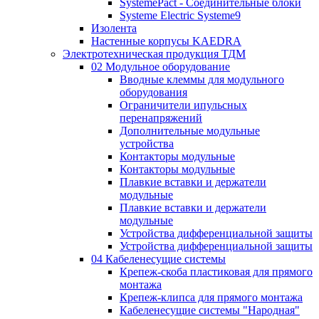
SystemePact - Соединительные блоки
Systeme Electric Systeme9
Изолента
Настенные корпусы KAEDRA
Электротехническая продукция ТДМ
02 Модульное оборудование
Вводные клеммы для модульного
оборудования
Ограничители ипульсных
перенапряжений
Дополнительные модульные
устройства
Контакторы модульные
Контакторы модульные
Плавкие вставки и держатели
модульные
Плавкие вставки и держатели
модульные
Устройства дифференциальной защиты
Устройства дифференциальной защиты
04 Кабеленесущие системы
Крепеж-скоба пластиковая для прямого
монтажа
Крепеж-клипса для прямого монтажа
Кабеленесущие системы "Народная"