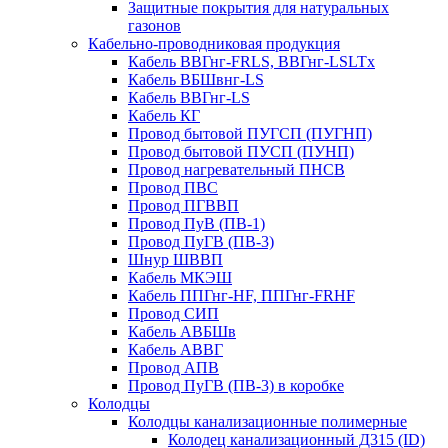
Защитные покрытия для натуральных
газонов
Кабельно-проводниковая продукция
Кабель ВВГнг-FRLS, ВВГнг-LSLTx
Кабель ВБШвнг-LS
Кабель ВВГнг-LS
Кабель КГ
Провод бытовой ПУГСП (ПУГНП)
Провод бытовой ПУСП (ПУНП)
Провод нагревательный ПНСВ
Провод ПВС
Провод ПГВВП
Провод ПуВ (ПВ-1)
Провод ПуГВ (ПВ-3)
Шнур ШВВП
Кабель МКЭШ
Кабель ППГнг-HF, ППГнг-FRHF
Провод СИП
Кабель АВБШв
Кабель АВВГ
Провод АПВ
Провод ПуГВ (ПВ-3) в коробке
Колодцы
Колодцы канализационные полимерные
Колодец канализационный Д315 (ID)