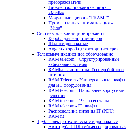
преобразователи
Гибкие изолированные шины –
«Media»
Модульные щитки - "FRAME"
Промышленная автоматизация –
"Mitra"
Системы для кондиционирования
Короба для кондиционеров
Шланги дренажные
Angara - короба для кондиционеров
Телекоммуникационное оборудование
RAM telecom – Структурированные
кабельные системы
RAMbatt - источники бесперебойного
питания
RAM Telecom - Универсальные шкафы
для ИТ-оборудования
RAM telecom – Напольные корпусные
решения
RAM telecom – 19" аксессуары
RAM telecom - IT шкафы
Распределение питания IT (PDU)
RAM fit
Трубы электротехнические и дренажные
Автотруба ППЛ гибкая гофрированная