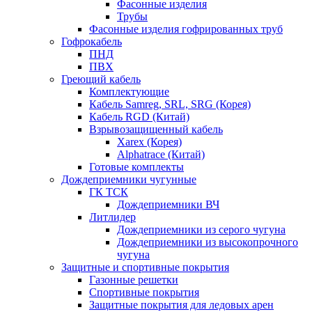
Фасонные изделия
Трубы
Фасонные изделия гофрированных труб
Гофрокабель
ПНД
ПВХ
Греющий кабель
Комплектующие
Кабель Samreg, SRL, SRG (Корея)
Кабель RGD (Китай)
Взрывозащищенный кабель
Xarex (Корея)
Alphatrace (Китай)
Готовые комплекты
Дождеприемники чугунные
ГК ТСК
Дождеприемники ВЧ
Литлидер
Дождеприемники из серого чугуна
Дождеприемники из высокопрочного
чугуна
Защитные и спортивные покрытия
Газонные решетки
Спортивные покрытия
Защитные покрытия для ледовых арен