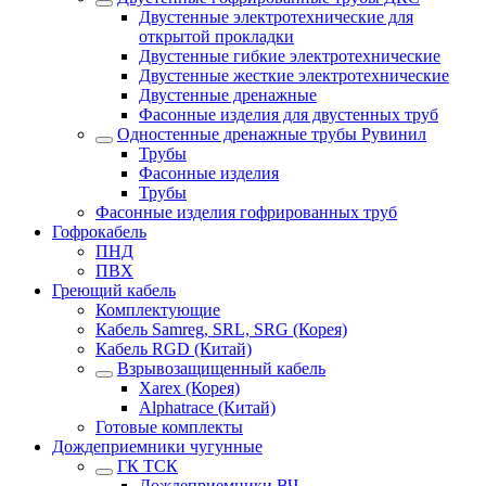
Двустенные электротехнические для
открытой прокладки
Двустенные гибкие электротехнические
Двустенные жесткие электротехнические
Двустенные дренажные
Фасонные изделия для двустенных труб
Одностенные дренажные трубы Рувинил
Трубы
Фасонные изделия
Трубы
Фасонные изделия гофрированных труб
Гофрокабель
ПНД
ПВХ
Греющий кабель
Комплектующие
Кабель Samreg, SRL, SRG (Корея)
Кабель RGD (Китай)
Взрывозащищенный кабель
Xarex (Корея)
Alphatrace (Китай)
Готовые комплекты
Дождеприемники чугунные
ГК ТСК
Дождеприемники ВЧ