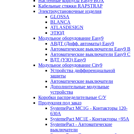
Настенные корпусы Easy9 BOX
Кабельные стяжки RAPSTRAP
Электроустановочные изделия
GLOSSA
BLANCA
ATLASDESIGN
ЭТЮД
Модульное оборудование Easy9
АВДТ (Дифф. автоматы) Easy9
Автоматические выключатели Easy9 В
Автоматические выключатели Easy9 С
ВДТ (УЗО) Easy9
Модульное оборудование City9
Устройства диффиренциальной
защиты
Автоматические выключатели
Дополнительные модульные
устройства
Коробки распределительные C/У
Продукция под заказ
SystemePact MC1G - Контакторы 120-
630A
SystemePact MC1E - Контакторы <95A
SystemePact - Автоматические
выключатели