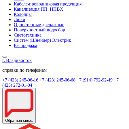
Кабеле-проводниковая продукция
Канализация ПП, НПВХ
Колодцы
Люки
Одностенные дренажные
Поверхностный водосбор
Светотехника
Систем (Шнейдер) Электрик
Распродажа
г. Владивосток
справки по телефонам
+7 (423) 245-96-16
+7 (423) 245-06-68
+7 (914) 792-92-49
+7
(423) 272-01-04
Обратная связь