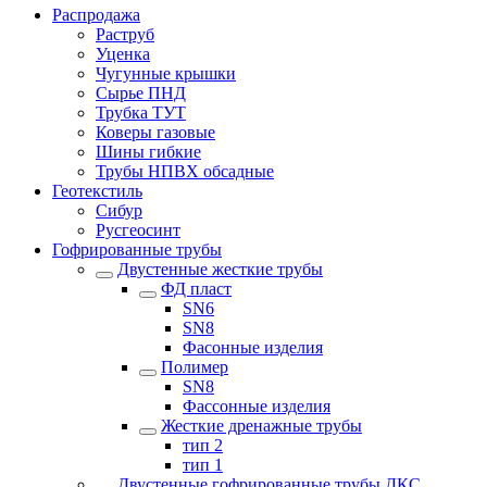
Распродажа
Раструб
Уценка
Чугунные крышки
Сырье ПНД
Трубка ТУТ
Коверы газовые
Шины гибкие
Трубы НПВХ обсадные
Геотекстиль
Сибур
Русгеосинт
Гофрированные трубы
Двустенные жесткие трубы
ФД пласт
SN6
SN8
Фасонные изделия
Полимер
SN8
Фассонные изделия
Жесткие дренажные трубы
тип 2
тип 1
Двустенные гофрированные трубы ДКС