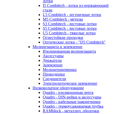
лотки
I5 Combitech - лотки из нержавеющей
стали
L5 Combitech - лестничные лотки
M5 Combitech - метизы
S3 Combitech - листовые лотки
S5 Combitech - листовые лотки
U5 Combitech - тяжелые лотки
Огнестойкие проходки
Оптические лотки - "D5 Combitech"
Молниезащита и заземление
Изолированная молниезащита
Аксессуары
Держатели
Заземление
Молниеприемники
Проводники
Соединители
Электролитическое заземление
Низковольтное оборудование
Quadro - изоляционная лента
Quadro - DIN-рейки и аксессуары
Quadro - кабельные наконечники
Quadro - термоусаживаемая трубка
RAMblock - металлич. оболочки