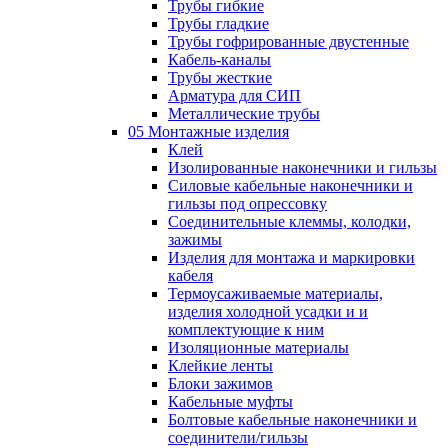
Трубы гибкие
Трубы гладкие
Трубы гофрированные двустенные
Кабель-каналы
Трубы жесткие
Арматура для СИП
Металлические трубы
05 Монтажные изделия
Клей
Изолированные наконечники и гильзы
Силовые кабельные наконечники и
гильзы под опрессовку
Соединительные клеммы, колодки,
зажимы
Изделия для монтажа и маркировки
кабеля
Термоусаживаемые материалы,
изделия холодной усадки и и
комплектующие к ним
Изоляционные материалы
Клейкие ленты
Блоки зажимов
Кабельные муфты
Болтовые кабельные наконечники и
соединители/гильзы