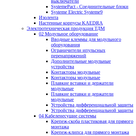
выключатели
SystemePact - Соединительные блоки
Systeme Electric Systeme9
Изолента
Настенные корпусы KAEDRA
Электротехническая продукция ТДМ
02 Модульное оборудование
Вводные клеммы для модульного
оборудования
Ограничители ипульсных
перенапряжений
Дополнительные модульные
устройства
Контакторы модульные
Контакторы модульные
Плавкие вставки и держатели
модульные
Плавкие вставки и держатели
модульные
Устройства дифференциальной защиты
Устройства дифференциальной защиты
04 Кабеленесущие системы
Крепеж-скоба пластиковая для прямого
монтажа
Крепеж-клипса для прямого монтажа