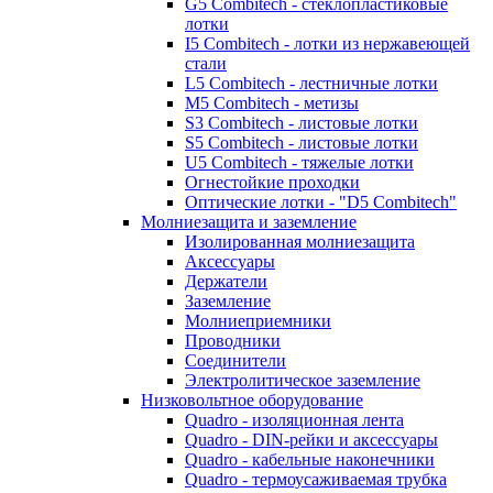
G5 Combitech - стеклопластиковые
лотки
I5 Combitech - лотки из нержавеющей
стали
L5 Combitech - лестничные лотки
M5 Combitech - метизы
S3 Combitech - листовые лотки
S5 Combitech - листовые лотки
U5 Combitech - тяжелые лотки
Огнестойкие проходки
Оптические лотки - "D5 Combitech"
Молниезащита и заземление
Изолированная молниезащита
Аксессуары
Держатели
Заземление
Молниеприемники
Проводники
Соединители
Электролитическое заземление
Низковольтное оборудование
Quadro - изоляционная лента
Quadro - DIN-рейки и аксессуары
Quadro - кабельные наконечники
Quadro - термоусаживаемая трубка