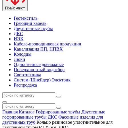
Прайс-лист
Геотекстиль
Греющий кабель
Двухстенные трубы
ДКС
ИЭК
Кабеле-проводниковая продукция
Канализация ПП, НПВХ
Колодцы
Люки
Одностенные дренажные
Поверхностный водосбор
Светотехника
Систем (Шнейдер) Электрик
Распродажа
Главная
Каталог
Гофрированные трубы
Двустенные
гофрированные трубы ДКС
Фасонные изделия для
двустенных труб
Кольцо резиновое уплотнительное для
двустенной трубы Ø125 мм, ДКС