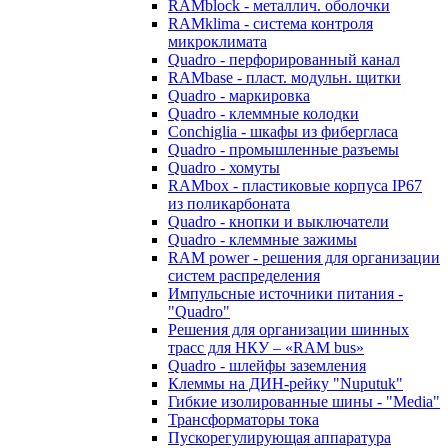
RAMblock - металлич. оболочки
RAMklima - система контроля
микроклимата
Quadro - перфорированный канал
RAMbase - пласт. модульн. щитки
Quadro - маркировка
Quadro - клеммные колодки
Conchiglia - шкафы из фибергласа
Quadro - промышленные разъемы
Quadro - хомуты
RAMbox - пластиковые корпуса IP67
из поликарбоната
Quadro - кнопки и выключатели
Quadro - клеммные зажимы
RAM power - решения для организации
систем распределения
Импульсные источники питания -
"Quadro"
Решения для организации шинных
трасс для НКУ – «RAM bus»
Quadro - шлейфы заземления
Клеммы на ДИН-рейку "Nuputuk"
Гибкие изолированные шины - "Media"
Трансформаторы тока
Пускорегулирующая аппаратура