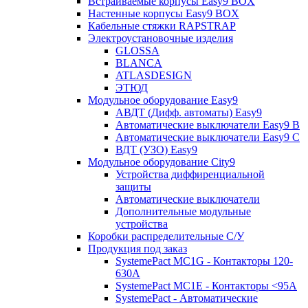
Встраиваемые корпусы Easy9 BOX
Настенные корпусы Easy9 BOX
Кабельные стяжки RAPSTRAP
Электроустановочные изделия
GLOSSA
BLANCA
ATLASDESIGN
ЭТЮД
Модульное оборудование Easy9
АВДТ (Дифф. автоматы) Easy9
Автоматические выключатели Easy9 В
Автоматические выключатели Easy9 С
ВДТ (УЗО) Easy9
Модульное оборудование City9
Устройства диффиренциальной
защиты
Автоматические выключатели
Дополнительные модульные
устройства
Коробки распределительные C/У
Продукция под заказ
SystemePact MC1G - Контакторы 120-
630A
SystemePact MC1E - Контакторы <95A
SystemePact - Автоматические