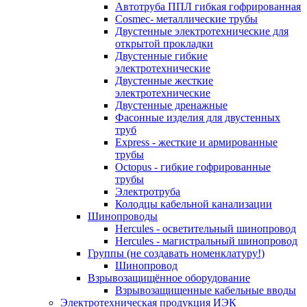
Автотруба ППЛ гибкая гофрированная
Cosmec- металлические трубы
Двустенные электротехнические для
открытой прокладки
Двустенные гибкие
электротехнические
Двустенные жесткие
электротехнические
Двустенные дренажные
Фасонные изделия для двустенных
труб
Express - жесткие и армированные
трубы
Octopus - гибкие гофрированные
трубы
Электротруба
Колодцы кабельной канализации
Шинопроводы
Hercules - осветительный шинопровод
Hercules - магистральный шинопровод
Группы (не создавать номенклатуру!)
Шинопровод
Взрывозащищённое оборудование
Взрывозащищенные кабельные вводы
Электротехническая продукция ИЭК