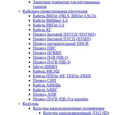
Защитные покрытия для натуральных
газонов
Кабельно-проводниковая продукция
Кабель ВВГнг-FRLS, ВВГнг-LSLTx
Кабель ВБШвнг-LS
Кабель ВВГнг-LS
Кабель КГ
Провод бытовой ПУГСП (ПУГНП)
Провод бытовой ПУСП (ПУНП)
Провод нагревательный ПНСВ
Провод ПВС
Провод ПГВВП
Провод ПуВ (ПВ-1)
Провод ПуГВ (ПВ-3)
Шнур ШВВП
Кабель МКЭШ
Кабель ППГнг-HF, ППГнг-FRHF
Провод СИП
Кабель АВБШв
Кабель АВВГ
Провод АПВ
Провод ПуГВ (ПВ-3) в коробке
Колодцы
Колодцы канализационные полимерные
Колодец канализационный Д315 (ID)