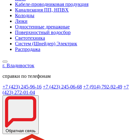
Кабеле-проводниковая продукция
Канализация ПП, НПВХ
Колодцы
Люки
Одностенные дренажные
Поверхностный водосбор
Светотехника
Систем (Шнейдер) Электрик
Распродажа
г. Владивосток
справки по телефонам
+7 (423) 245-96-16
+7 (423) 245-06-68
+7 (914) 792-92-49
+7
(423) 272-01-04
Обратная связь