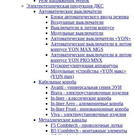
Реле напряжения Welrok
Электротехническая продукция ДКС
Автоматические выключатели
Блоки автоматического ввода резерва
Воздушные выключатели
Выключатели в литом корпусе
Модульные выключатели
Автоматические выключатели «YON»
Автоматические выключатели в литом
корпусе YON MAX MGS
Автоматические выключатели в литом
корпусе YON PRO MNX
Пускорегулирующая аппаратура
Модульные устройства «YON макс»
(YON max)
Кабельные короба
Avanti - универсальная серия ЭУИ
Brava - электроустановочные изделия
In-liner - классические короба
In-liner Aero - алюминиевые короба
In-liner Front - инновационные короба
Viva - электроустановочные изделия
Металлические каналы
F5 Combitech - проволочные лотки
B5 Combitech - монтажные элементы