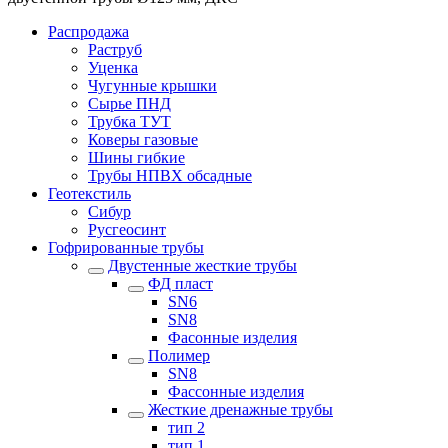
Распродажа
Раструб
Уценка
Чугунные крышки
Сырье ПНД
Трубка ТУТ
Коверы газовые
Шины гибкие
Трубы НПВХ обсадные
Геотекстиль
Сибур
Русгеосинт
Гофрированные трубы
Двустенные жесткие трубы
ФД пласт
SN6
SN8
Фасонные изделия
Полимер
SN8
Фассонные изделия
Жесткие дренажные трубы
тип 2
тип 1