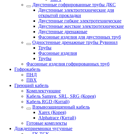
Двустенные гофрированные трубы ДКС
Двустенные электротехнические для
открытой прокладки
Двустенные гибкие электротехнические
Двустенные жесткие электротехнические
Двустенные дренажные
Фасонные изделия для двустенных труб
Одностенные дренажные трубы Рувинил
Трубы
Фасонные изделия
Трубы
Фасонные изделия гофрированных труб
Гофрокабель
ПНД
ПВХ
Греющий кабель
Комплектующие
Кабель Samreg, SRL, SRG (Корея)
Кабель RGD (Китай)
Взрывозащищенный кабель
Xarex (Корея)
Alphatrace (Китай)
Готовые комплекты
Дождеприемники чугунные
ГК ТСК