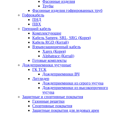
Фасонные изделия
Трубы
Фасонные изделия гофрированных труб
Гофрокабель
ПНД
ПВХ
Греющий кабель
Комплектующие
Кабель Samreg, SRL, SRG (Корея)
Кабель RGD (Китай)
Взрывозащищенный кабель
Xarex (Корея)
Alphatrace (Китай)
Готовые комплекты
Дождеприемники чугунные
ГК ТСК
Дождеприемники ВЧ
Литлидер
Дождеприемники из серого чугуна
Дождеприемники из высокопрочного
чугуна
Защитные и спортивные покрытия
Газонные решетки
Спортивные покрытия
Защитные покрытия для ледовых арен