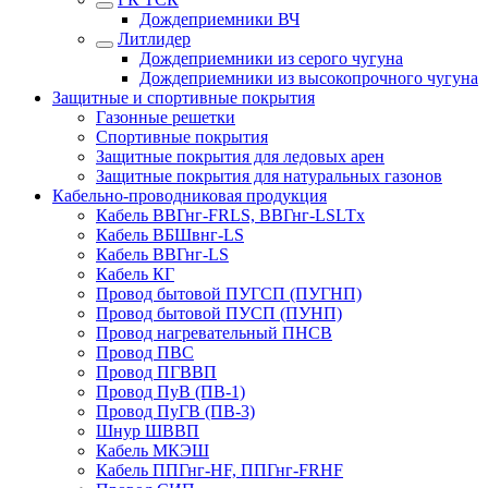
Дождеприемники ВЧ
Литлидер
Дождеприемники из серого чугуна
Дождеприемники из высокопрочного чугуна
Защитные и спортивные покрытия
Газонные решетки
Спортивные покрытия
Защитные покрытия для ледовых арен
Защитные покрытия для натуральных газонов
Кабельно-проводниковая продукция
Кабель ВВГнг-FRLS, ВВГнг-LSLTx
Кабель ВБШвнг-LS
Кабель ВВГнг-LS
Кабель КГ
Провод бытовой ПУГСП (ПУГНП)
Провод бытовой ПУСП (ПУНП)
Провод нагревательный ПНСВ
Провод ПВС
Провод ПГВВП
Провод ПуВ (ПВ-1)
Провод ПуГВ (ПВ-3)
Шнур ШВВП
Кабель МКЭШ
Кабель ППГнг-HF, ППГнг-FRHF