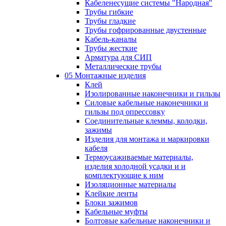
Кабеленесущие системы "Народная"
Трубы гибкие
Трубы гладкие
Трубы гофрированные двустенные
Кабель-каналы
Трубы жесткие
Арматура для СИП
Металлические трубы
05 Монтажные изделия
Клей
Изолированные наконечники и гильзы
Силовые кабельные наконечники и
гильзы под опрессовку
Соединительные клеммы, колодки,
зажимы
Изделия для монтажа и маркировки
кабеля
Термоусаживаемые материалы,
изделия холодной усадки и и
комплектующие к ним
Изоляционные материалы
Клейкие ленты
Блоки зажимов
Кабельные муфты
Болтовые кабельные наконечники и