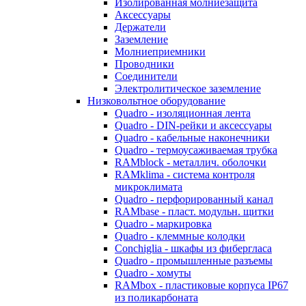
Изолированная молниезащита
Аксессуары
Держатели
Заземление
Молниеприемники
Проводники
Соединители
Электролитическое заземление
Низковольтное оборудование
Quadro - изоляционная лента
Quadro - DIN-рейки и аксессуары
Quadro - кабельные наконечники
Quadro - термоусаживаемая трубка
RAMblock - металлич. оболочки
RAMklima - система контроля
микроклимата
Quadro - перфорированный канал
RAMbase - пласт. модульн. щитки
Quadro - маркировка
Quadro - клеммные колодки
Conchiglia - шкафы из фибергласа
Quadro - промышленные разъемы
Quadro - хомуты
RAMbox - пластиковые корпуса IP67
из поликарбоната