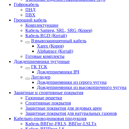
Гофрокабель
ПНД
ПВХ
Греющий кабель
Комплектующие
Кабель Samreg, SRL, SRG (Корея)
Кабель RGD (Китай)
Взрывозащищенный кабель
Xarex (Корея)
Alphatrace (Китай)
Готовые комплекты
Дождеприемники чугунные
ГК ТСК
Дождеприемники ВЧ
Литлидер
Дождеприемники из серого чугуна
Дождеприемники из высокопрочного чугуна
Защитные и спортивные покрытия
Газонные решетки
Спортивные покрытия
Защитные покрытия для ледовых арен
Защитные покрытия для натуральных газонов
Кабельно-проводниковая продукция
Кабель ВВГнг-FRLS, ВВГнг-LSLTx
Кабель ВБШвнг-LS