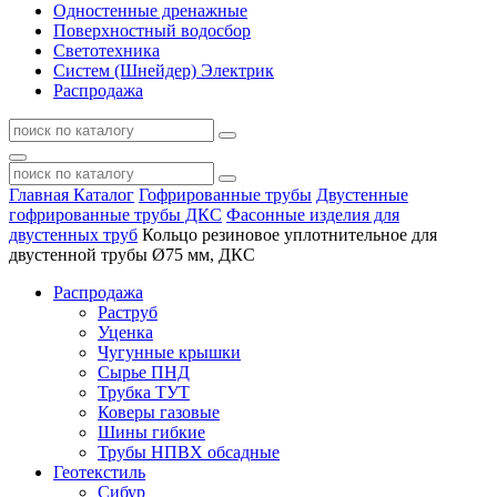
Одностенные дренажные
Поверхностный водосбор
Светотехника
Систем (Шнейдер) Электрик
Распродажа
Главная
Каталог
Гофрированные трубы
Двустенные
гофрированные трубы ДКС
Фасонные изделия для
двустенных труб
Кольцо резиновое уплотнительное для
двустенной трубы Ø75 мм, ДКС
Распродажа
Раструб
Уценка
Чугунные крышки
Сырье ПНД
Трубка ТУТ
Коверы газовые
Шины гибкие
Трубы НПВХ обсадные
Геотекстиль
Сибур