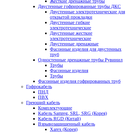
Жесткие дренажные трубы
Двустенные гофрированные трубы ДКС
Двустенные электротехнические для
открытой прокладки
Двустенные гибкие
электротехнические
Двустенные жесткие
электротехнические
Двустенные дренажные
Фасонные изделия для двустенных
труб
Одностенные дренажные трубы Рувинил
Трубы
Фасонные изделия
Трубы
Фасонные изделия гофрированных труб
Гофрокабель
ПНД
ПВХ
Греющий кабель
Комплектующие
Кабель Samreg, SRL, SRG (Корея)
Кабель RGD (Китай)
Взрывозащищенный кабель
Xarex (Корея)