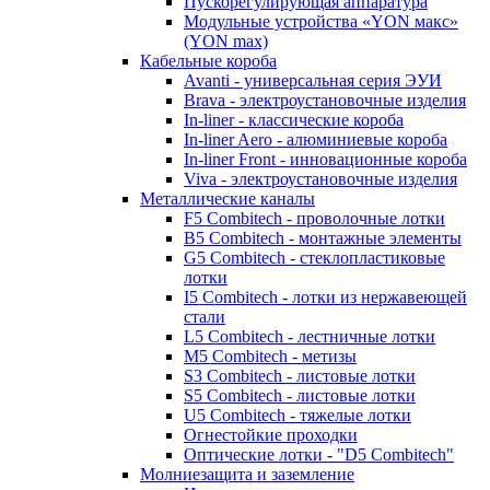
Пускорегулирующая аппаратура
Модульные устройства «YON макс»
(YON max)
Кабельные короба
Avanti - универсальная серия ЭУИ
Brava - электроустановочные изделия
In-liner - классические короба
In-liner Aero - алюминиевые короба
In-liner Front - инновационные короба
Viva - электроустановочные изделия
Металлические каналы
F5 Combitech - проволочные лотки
B5 Combitech - монтажные элементы
G5 Combitech - стеклопластиковые
лотки
I5 Combitech - лотки из нержавеющей
стали
L5 Combitech - лестничные лотки
M5 Combitech - метизы
S3 Combitech - листовые лотки
S5 Combitech - листовые лотки
U5 Combitech - тяжелые лотки
Огнестойкие проходки
Оптические лотки - "D5 Combitech"
Молниезащита и заземление