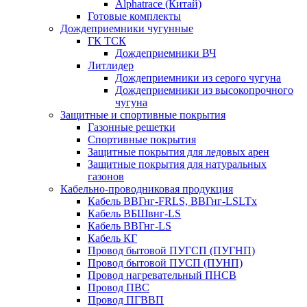
Alphatrace (Китай)
Готовые комплекты
Дождеприемники чугунные
ГК ТСК
Дождеприемники ВЧ
Литлидер
Дождеприемники из серого чугуна
Дождеприемники из высокопрочного
чугуна
Защитные и спортивные покрытия
Газонные решетки
Спортивные покрытия
Защитные покрытия для ледовых арен
Защитные покрытия для натуральных
газонов
Кабельно-проводниковая продукция
Кабель ВВГнг-FRLS, ВВГнг-LSLTx
Кабель ВБШвнг-LS
Кабель ВВГнг-LS
Кабель КГ
Провод бытовой ПУГСП (ПУГНП)
Провод бытовой ПУСП (ПУНП)
Провод нагревательный ПНСВ
Провод ПВС
Провод ПГВВП