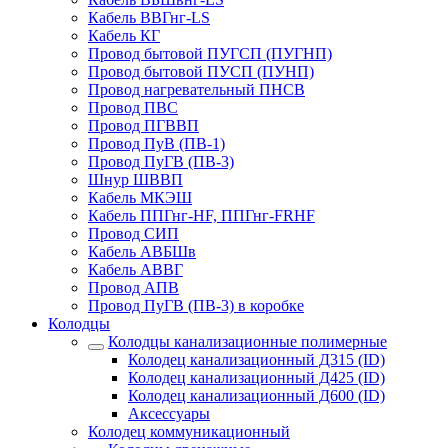
Кабель ВВГнг-LS
Кабель КГ
Провод бытовой ПУГСП (ПУГНП)
Провод бытовой ПУСП (ПУНП)
Провод нагревательный ПНСВ
Провод ПВС
Провод ПГВВП
Провод ПуВ (ПВ-1)
Провод ПуГВ (ПВ-3)
Шнур ШВВП
Кабель МКЭШ
Кабель ППГнг-HF, ППГнг-FRHF
Провод СИП
Кабель АВБШв
Кабель АВВГ
Провод АПВ
Провод ПуГВ (ПВ-3) в коробке
Колодцы
Колодцы канализационные полимерные
Колодец канализационный Д315 (ID)
Колодец канализационный Д425 (ID)
Колодец канализационный Д600 (ID)
Аксессуары
Колодец коммуникационный