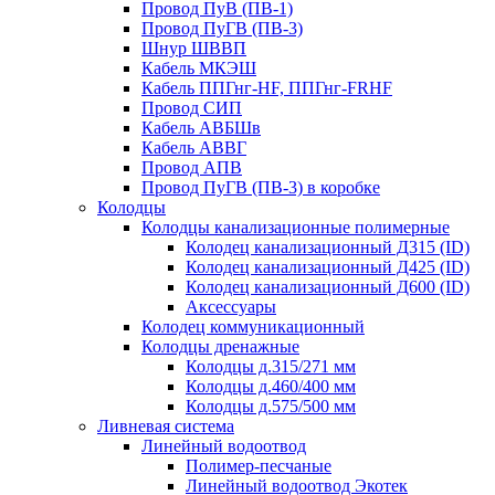
Провод ПуВ (ПВ-1)
Провод ПуГВ (ПВ-3)
Шнур ШВВП
Кабель МКЭШ
Кабель ППГнг-HF, ППГнг-FRHF
Провод СИП
Кабель АВБШв
Кабель АВВГ
Провод АПВ
Провод ПуГВ (ПВ-3) в коробке
Колодцы
Колодцы канализационные полимерные
Колодец канализационный Д315 (ID)
Колодец канализационный Д425 (ID)
Колодец канализационный Д600 (ID)
Аксессуары
Колодец коммуникационный
Колодцы дренажные
Колодцы д.315/271 мм
Колодцы д.460/400 мм
Колодцы д.575/500 мм
Ливневая система
Линейный водоотвод
Полимер-песчаные
Линейный водоотвод Экотек