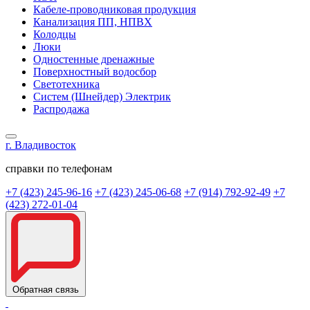
Кабеле-проводниковая продукция
Канализация ПП, НПВХ
Колодцы
Люки
Одностенные дренажные
Поверхностный водосбор
Светотехника
Систем (Шнейдер) Электрик
Распродажа
г. Владивосток
справки по телефонам
+7 (423) 245-96-16
+7 (423) 245-06-68
+7 (914) 792-92-49
+7
(423) 272-01-04
Обратная связь