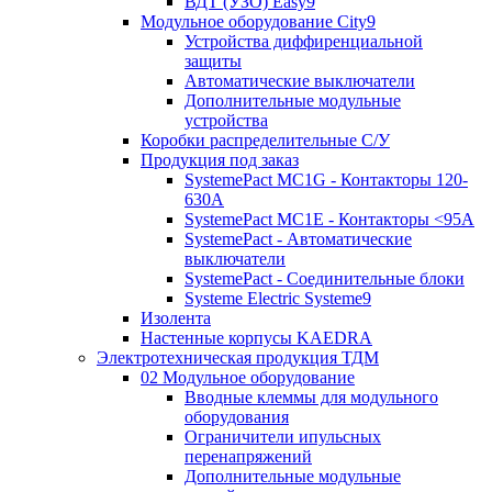
ВДТ (УЗО) Easy9
Модульное оборудование City9
Устройства диффиренциальной
защиты
Автоматические выключатели
Дополнительные модульные
устройства
Коробки распределительные C/У
Продукция под заказ
SystemePact MC1G - Контакторы 120-
630A
SystemePact MC1E - Контакторы <95A
SystemePact - Автоматические
выключатели
SystemePact - Соединительные блоки
Systeme Electric Systeme9
Изолента
Настенные корпусы KAEDRA
Электротехническая продукция ТДМ
02 Модульное оборудование
Вводные клеммы для модульного
оборудования
Ограничители ипульсных
перенапряжений
Дополнительные модульные