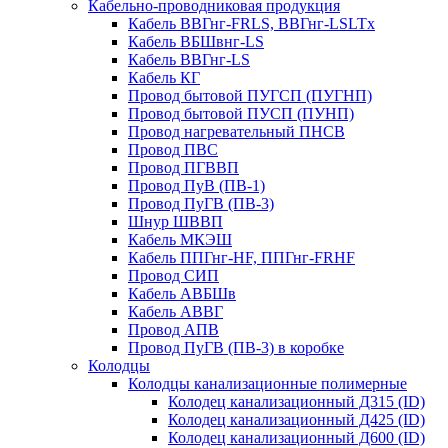
Кабельно-проводниковая продукция
Кабель ВВГнг-FRLS, ВВГнг-LSLTx
Кабель ВБШвнг-LS
Кабель ВВГнг-LS
Кабель КГ
Провод бытовой ПУГСП (ПУГНП)
Провод бытовой ПУСП (ПУНП)
Провод нагревательный ПНСВ
Провод ПВС
Провод ПГВВП
Провод ПуВ (ПВ-1)
Провод ПуГВ (ПВ-3)
Шнур ШВВП
Кабель МКЭШ
Кабель ППГнг-HF, ППГнг-FRHF
Провод СИП
Кабель АВБШв
Кабель АВВГ
Провод АПВ
Провод ПуГВ (ПВ-3) в коробке
Колодцы
Колодцы канализационные полимерные
Колодец канализационный Д315 (ID)
Колодец канализационный Д425 (ID)
Колодец канализационный Д600 (ID)