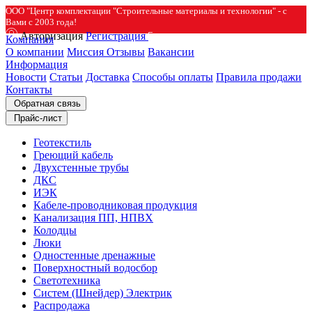
ООО "Центр комплектации "Строительные материалы и технологии" - с
Вами с 2003 года!
Авторизация
Регистрация
Компания
О компании
Миссия
Отзывы
Вакансии
Информация
Новости
Статьи
Доставка
Способы оплаты
Правила продажи
Контакты
Обратная связь
Прайс-лист
Геотекстиль
Греющий кабель
Двухстенные трубы
ДКС
ИЭК
Кабеле-проводниковая продукция
Канализация ПП, НПВХ
Колодцы
Люки
Одностенные дренажные
Поверхностный водосбор
Светотехника
Систем (Шнейдер) Электрик
Распродажа