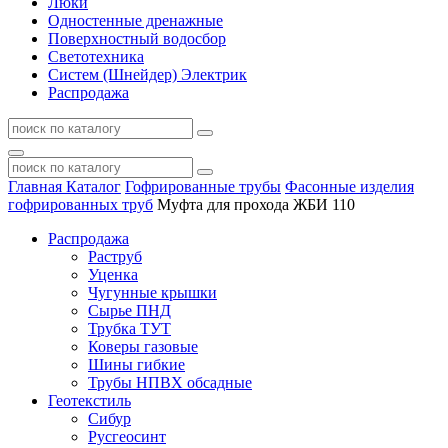
Люки
Одностенные дренажные
Поверхностный водосбор
Светотехника
Систем (Шнейдер) Электрик
Распродажа
Главная
Каталог
Гофрированные трубы
Фасонные изделия
гофрированных труб
Муфта для прохода ЖБИ 110
Распродажа
Раструб
Уценка
Чугунные крышки
Сырье ПНД
Трубка ТУТ
Коверы газовые
Шины гибкие
Трубы НПВХ обсадные
Геотекстиль
Сибур
Русгеосинт