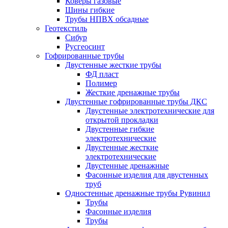
Коверы газовые
Шины гибкие
Трубы НПВХ обсадные
Геотекстиль
Сибур
Русгеосинт
Гофрированные трубы
Двустенные жесткие трубы
ФД пласт
Полимер
Жесткие дренажные трубы
Двустенные гофрированные трубы ДКС
Двустенные электротехнические для
открытой прокладки
Двустенные гибкие
электротехнические
Двустенные жесткие
электротехнические
Двустенные дренажные
Фасонные изделия для двустенных
труб
Одностенные дренажные трубы Рувинил
Трубы
Фасонные изделия
Трубы