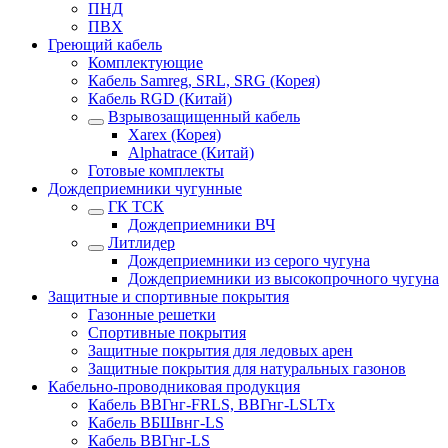
ПНД
ПВХ
Греющий кабель
Комплектующие
Кабель Samreg, SRL, SRG (Корея)
Кабель RGD (Китай)
Взрывозащищенный кабель
Xarex (Корея)
Alphatrace (Китай)
Готовые комплекты
Дождеприемники чугунные
ГК ТСК
Дождеприемники ВЧ
Литлидер
Дождеприемники из серого чугуна
Дождеприемники из высокопрочного чугуна
Защитные и спортивные покрытия
Газонные решетки
Спортивные покрытия
Защитные покрытия для ледовых арен
Защитные покрытия для натуральных газонов
Кабельно-проводниковая продукция
Кабель ВВГнг-FRLS, ВВГнг-LSLTx
Кабель ВБШвнг-LS
Кабель ВВГнг-LS