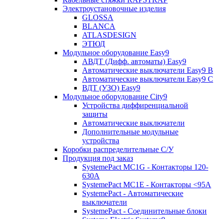
Электроустановочные изделия
GLOSSA
BLANCA
ATLASDESIGN
ЭТЮД
Модульное оборудование Easy9
АВДТ (Дифф. автоматы) Easy9
Автоматические выключатели Easy9 В
Автоматические выключатели Easy9 С
ВДТ (УЗО) Easy9
Модульное оборудование City9
Устройства диффиренциальной
защиты
Автоматические выключатели
Дополнительные модульные
устройства
Коробки распределительные C/У
Продукция под заказ
SystemePact MC1G - Контакторы 120-
630A
SystemePact MC1E - Контакторы <95A
SystemePact - Автоматические
выключатели
SystemePact - Соединительные блоки