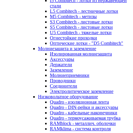
I5 Combitech - лотки из нержавеющей
стали
L5 Combitech - лестничные лотки
M5 Combitech - метизы
S3 Combitech - листовые лотки
S5 Combitech - листовые лотки
U5 Combitech - тяжелые лотки
Огнестойкие проходки
Оптические лотки - "D5 Combitech"
Молниезащита и заземление
Изолированная молниезащита
Аксессуары
Держатели
Заземление
Молниеприемники
Проводники
Соединители
Электролитическое заземление
Низковольтное оборудование
Quadro - изоляционная лента
Quadro - DIN-рейки и аксессуары
Quadro - кабельные наконечники
Quadro - термоусаживаемая трубка
RAMblock - металлич. оболочки
RAMklima - система контроля