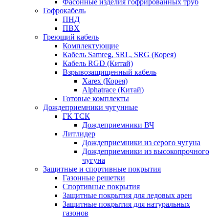
Фасонные изделия гофрированных труб
Гофрокабель
ПНД
ПВХ
Греющий кабель
Комплектующие
Кабель Samreg, SRL, SRG (Корея)
Кабель RGD (Китай)
Взрывозащищенный кабель
Xarex (Корея)
Alphatrace (Китай)
Готовые комплекты
Дождеприемники чугунные
ГК ТСК
Дождеприемники ВЧ
Литлидер
Дождеприемники из серого чугуна
Дождеприемники из высокопрочного
чугуна
Защитные и спортивные покрытия
Газонные решетки
Спортивные покрытия
Защитные покрытия для ледовых арен
Защитные покрытия для натуральных
газонов