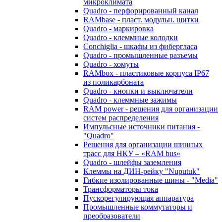
микроклимата
Quadro - перфорированный канал
RAMbase - пласт. модульн. щитки
Quadro - маркировка
Quadro - клеммные колодки
Conchiglia - шкафы из фибергласа
Quadro - промышленные разъемы
Quadro - хомуты
RAMbox - пластиковые корпуса IP67
из поликарбоната
Quadro - кнопки и выключатели
Quadro - клеммные зажимы
RAM power - решения для организации
систем распределения
Импульсные источники питания -
"Quadro"
Решения для организации шинных
трасс для НКУ – «RAM bus»
Quadro - шлейфы заземления
Клеммы на ДИН-рейку "Nuputuk"
Гибкие изолированные шины - "Media"
Трансформаторы тока
Пускорегулирующая аппаратура
Промышленные коммутаторы и
преобразователи