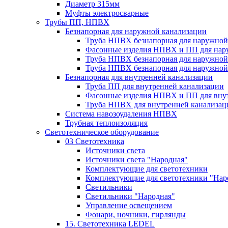
Диаметр 315мм
Муфты электросварные
Трубы ПП, НПВХ
Безнапорная для наружной канализации
Труба НПВХ безнапорная для наружной
Фасонные изделия НПВХ и ПП для нар
Труба НПВХ безнапорная для наружной
Труба НПВХ безнапорная для наружной
Безнапорная для внутренней канализации
Труба ПП для внутренней канализации
Фасонные изделия НПВХ и ПП для вну
Труба НПВХ для внутренней канализац
Система навозоудаления НПВХ
Трубная теплоизоляция
Светотехническое оборудование
03 Светотехника
Источники света
Источники света "Народная"
Комплектующие для светотехники
Комплектующие для светотехники "Нар
Светильники
Светильники "Народная"
Управление освещением
Фонари, ночники, гирлянды
15. Светотехника LEDEL