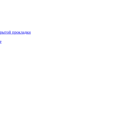
крытой прокладки
е