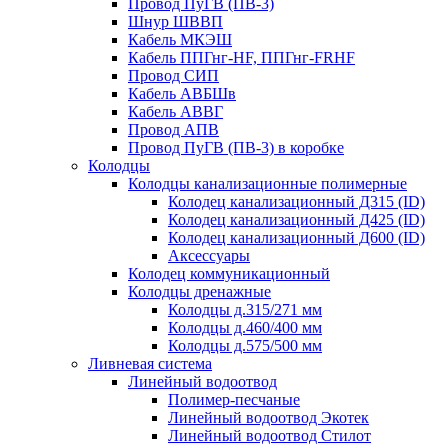
Провод ПуГВ (ПВ-3)
Шнур ШВВП
Кабель МКЭШ
Кабель ППГнг-HF, ППГнг-FRHF
Провод СИП
Кабель АВБШв
Кабель АВВГ
Провод АПВ
Провод ПуГВ (ПВ-3) в коробке
Колодцы
Колодцы канализационные полимерные
Колодец канализационный Д315 (ID)
Колодец канализационный Д425 (ID)
Колодец канализационный Д600 (ID)
Аксессуары
Колодец коммуникационный
Колодцы дренажные
Колодцы д.315/271 мм
Колодцы д.460/400 мм
Колодцы д.575/500 мм
Ливневая система
Линейный водоотвод
Полимер-песчаные
Линейный водоотвод Экотек
Линейный водоотвод Стилот