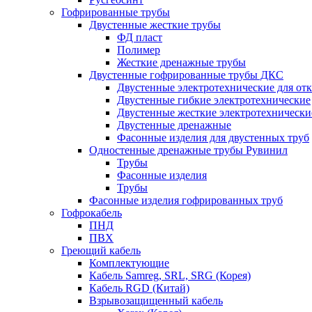
Гофрированные трубы
Двустенные жесткие трубы
ФД пласт
Полимер
Жесткие дренажные трубы
Двустенные гофрированные трубы ДКС
Двустенные электротехнические для от
Двустенные гибкие электротехнические
Двустенные жесткие электротехнически
Двустенные дренажные
Фасонные изделия для двустенных труб
Одностенные дренажные трубы Рувинил
Трубы
Фасонные изделия
Трубы
Фасонные изделия гофрированных труб
Гофрокабель
ПНД
ПВХ
Греющий кабель
Комплектующие
Кабель Samreg, SRL, SRG (Корея)
Кабель RGD (Китай)
Взрывозащищенный кабель