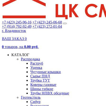
+7 (423) 245-96-16
+7 (423) 245-06-68
+7 (914) 792-92-49
+7 (423) 272-01-04
г. Владивосток
ВАШ ЗАКАЗ
0
0
товаров
, на
0.00 руб
.
КАТАЛОГ
Распродажа
Раструб
Уценка
Чугунные крышки
Сырье ПНД
Трубка ТУТ
Коверы газовые
Шины гибкие
Трубы НПВХ обсадные
Геотекстиль
Сибур
Русгеосинт