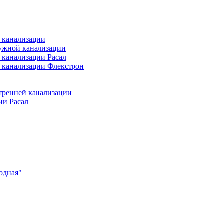
 канализации
ужной канализации
 канализации Расал
 канализации Флекстрон
тренней канализации
ии Расал
одная"