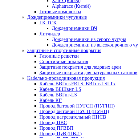
Xarex (Корея)
Alphatrace (Китай)
Готовые комплекты
Дождеприемники чугунные
ГК ТСК
Дождеприемники ВЧ
Литлидер
Дождеприемники из серого чугуна
Дождеприемники из высокопрочного чу
Защитные и спортивные покрытия
Газонные решетки
Спортивные покрытия
Защитные покрытия для ледовых арен
Защитные покрытия для натуральных газонов
Кабельно-проводниковая продукция
Кабель ВВГнг-FRLS, ВВГнг-LSLTx
Кабель ВБШвнг-LS
Кабель ВВГнг-LS
Кабель КГ
Провод бытовой ПУГСП (ПУГНП)
Провод бытовой ПУСП (ПУНП)
Провод нагревательный ПНСВ
Провод ПВС
Провод ПГВВП
Провод ПуВ (ПВ-1)