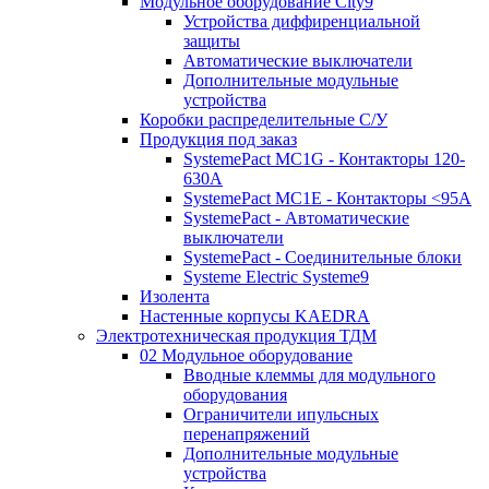
Модульное оборудование City9
Устройства диффиренциальной
защиты
Автоматические выключатели
Дополнительные модульные
устройства
Коробки распределительные C/У
Продукция под заказ
SystemePact MC1G - Контакторы 120-
630A
SystemePact MC1E - Контакторы <95A
SystemePact - Автоматические
выключатели
SystemePact - Соединительные блоки
Systeme Electric Systeme9
Изолента
Настенные корпусы KAEDRA
Электротехническая продукция ТДМ
02 Модульное оборудование
Вводные клеммы для модульного
оборудования
Ограничители ипульсных
перенапряжений
Дополнительные модульные
устройства