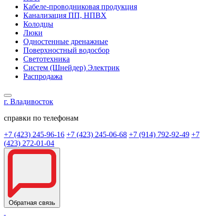
Кабеле-проводниковая продукция
Канализация ПП, НПВХ
Колодцы
Люки
Одностенные дренажные
Поверхностный водосбор
Светотехника
Систем (Шнейдер) Электрик
Распродажа
г. Владивосток
справки по телефонам
+7 (423) 245-96-16
+7 (423) 245-06-68
+7 (914) 792-92-49
+7
(423) 272-01-04
Обратная связь