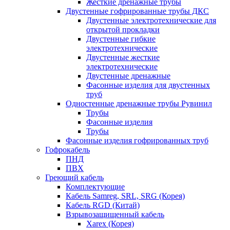
Жесткие дренажные трубы
Двустенные гофрированные трубы ДКС
Двустенные электротехнические для
открытой прокладки
Двустенные гибкие
электротехнические
Двустенные жесткие
электротехнические
Двустенные дренажные
Фасонные изделия для двустенных
труб
Одностенные дренажные трубы Рувинил
Трубы
Фасонные изделия
Трубы
Фасонные изделия гофрированных труб
Гофрокабель
ПНД
ПВХ
Греющий кабель
Комплектующие
Кабель Samreg, SRL, SRG (Корея)
Кабель RGD (Китай)
Взрывозащищенный кабель
Xarex (Корея)