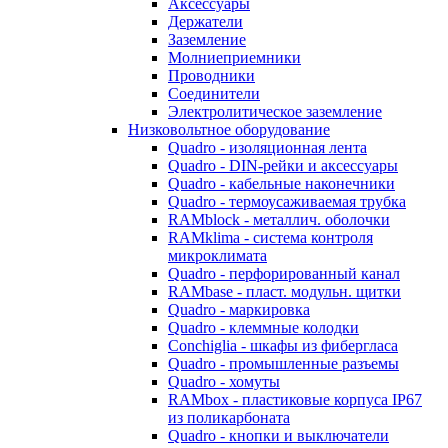
Аксессуары
Держатели
Заземление
Молниеприемники
Проводники
Соединители
Электролитическое заземление
Низковольтное оборудование
Quadro - изоляционная лента
Quadro - DIN-рейки и аксессуары
Quadro - кабельные наконечники
Quadro - термоусаживаемая трубка
RAMblock - металлич. оболочки
RAMklima - система контроля
микроклимата
Quadro - перфорированный канал
RAMbase - пласт. модульн. щитки
Quadro - маркировка
Quadro - клеммные колодки
Conchiglia - шкафы из фибергласа
Quadro - промышленные разъемы
Quadro - хомуты
RAMbox - пластиковые корпуса IP67
из поликарбоната
Quadro - кнопки и выключатели