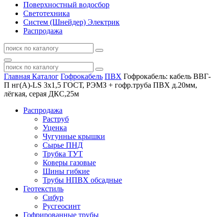
Поверхностный водосбор
Светотехника
Систем (Шнейдер) Электрик
Распродажа
Главная
Каталог
Гофрокабель
ПВХ
Гофрокабель: кабель ВВГ-
П нг(А)-LS 3х1,5 ГОСТ, РЭМЗ + гофр.труба ПВХ д.20мм,
лёгкая, серая ДКС,25м
Распродажа
Раструб
Уценка
Чугунные крышки
Сырье ПНД
Трубка ТУТ
Коверы газовые
Шины гибкие
Трубы НПВХ обсадные
Геотекстиль
Сибур
Русгеосинт
Гофрированные трубы