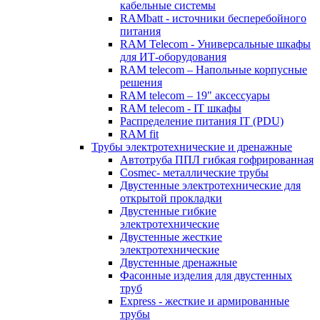
кабельные системы
RAMbatt - источники бесперебойного
питания
RAM Telecom - Универсальные шкафы
для ИТ-оборудования
RAM telecom – Напольные корпусные
решения
RAM telecom – 19" аксессуары
RAM telecom - IT шкафы
Распределение питания IT (PDU)
RAM fit
Трубы электротехнические и дренажные
Автотруба ППЛ гибкая гофрированная
Cosmec- металлические трубы
Двустенные электротехнические для
открытой прокладки
Двустенные гибкие
электротехнические
Двустенные жесткие
электротехнические
Двустенные дренажные
Фасонные изделия для двустенных
труб
Express - жесткие и армированные
трубы