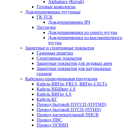
Alphatrace (Китай)
Готовые комплекты
Дождеприемники чугунные
ГК ТСК
Дождеприемники ВЧ
Литлидер
Дождеприемники из серого чугуна
Дождеприемники из высокопрочного
чугуна
Защитные и спортивные покрытия
Газонные решетки
Спортивные покрытия
Защитные покрытия для ледовых арен
Защитные покрытия для натуральных
газонов
Кабельно-проводниковая продукция
Кабель ВВГнг-FRLS, ВВГнг-LSLTx
Кабель ВБШвнг-LS
Кабель ВВГнг-LS
Кабель КГ
Провод бытовой ПУГСП (ПУГНП)
Провод бытовой ПУСП (ПУНП)
Провод нагревательный ПНСВ
Провод ПВС
Провод ПГВВП