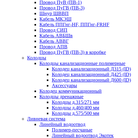
Провод ПуВ (ПВ-1)
Провод ПуГВ (ПВ-3)
Шнур ШВВП
Кабель МКЭШ
Кабель ППГнг-HF, ППГнг-FRHF
Провод СИП
Кабель АВБШв
Кабель АВВГ
Провод АПВ
Провод ПуГВ (ПВ-3) в коробке
Колодцы
Колодцы канализационные полимерные
Колодец канализационный Д315 (ID)
Колодец канализационный Д425 (ID)
Колодец канализационный Д600 (ID)
Аксессуары
Колодец коммуникационный
Колодцы дренажные
Колодцы д.315/271 мм
Колодцы д.460/400 мм
Колодцы д.575/500 мм
Ливневая система
Линейный водоотвод
Полимер-песчаные
Линейный водоотвод Экотек