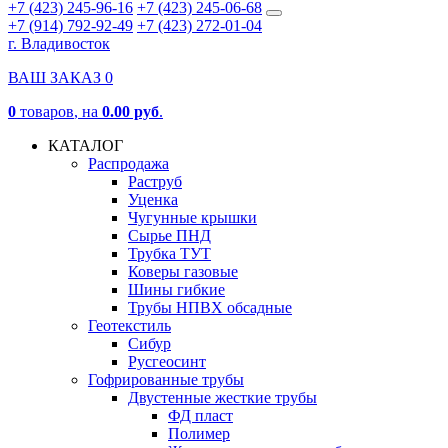
+7 (423) 245-96-16
+7 (423) 245-06-68
+7 (914) 792-92-49
+7 (423) 272-01-04
г. Владивосток
ВАШ ЗАКАЗ
0
0
товаров
, на
0.00 руб
.
КАТАЛОГ
Распродажа
Раструб
Уценка
Чугунные крышки
Сырье ПНД
Трубка ТУТ
Коверы газовые
Шины гибкие
Трубы НПВХ обсадные
Геотекстиль
Сибур
Русгеосинт
Гофрированные трубы
Двустенные жесткие трубы
ФД пласт
Полимер