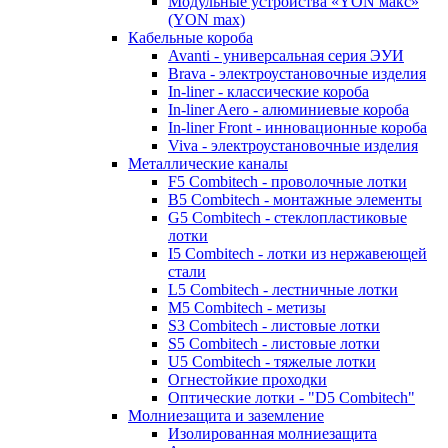
Модульные устройства «YON макс»
(YON max)
Кабельные короба
Avanti - универсальная серия ЭУИ
Brava - электроустановочные изделия
In-liner - классические короба
In-liner Aero - алюминиевые короба
In-liner Front - инновационные короба
Viva - электроустановочные изделия
Металлические каналы
F5 Combitech - проволочные лотки
B5 Combitech - монтажные элементы
G5 Combitech - стеклопластиковые
лотки
I5 Combitech - лотки из нержавеющей
стали
L5 Combitech - лестничные лотки
M5 Combitech - метизы
S3 Combitech - листовые лотки
S5 Combitech - листовые лотки
U5 Combitech - тяжелые лотки
Огнестойкие проходки
Оптические лотки - "D5 Combitech"
Молниезащита и заземление
Изолированная молниезащита