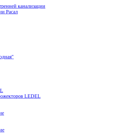
тренней канализации
ии Расал
одная"
EL
прожекторов LEDEL
ие
ие