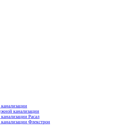
 канализации
ужной канализации
 канализации Расал
 канализации Флекстрон