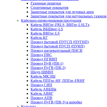
Газонные решетки
Спортивные покрытия
Защитные покрытия для ледовых арен
Защитные покрытия для натуральных газонов
Кабельно-проводниковая продукция
Кабель ВВГнг-FRLS, ВВГнг-LSLTx
Кабель ВБШвнг-LS
Кабель ВВГнг-LS
Кабель КГ
Провод бытовой ПУГСП (ПУГНП)
Провод бытовой ПУСП (ПУНП)
Провод нагревательный ПНСВ
Провод ПВС
Провод ПГВВП
Провод ПуВ (ПВ-1)
Провод ПуГВ (ПВ-3)
Шнур ШВВП
Кабель МКЭШ
Кабель ППГнг-HF, ППГнг-FRHF
Провод СИП
Кабель АВБШв
Кабель АВВГ
Провод АПВ
Провод ПуГВ (ПВ-3) в коробке
Колодцы