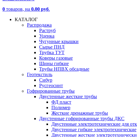
0
товаров
, на
0.00 руб
.
КАТАЛОГ
Распродажа
Раструб
Уценка
Чугунные крышки
Сырье ПНД
Трубка ТУТ
Коверы газовые
Шины гибкие
Трубы НПВХ обсадные
Геотекстиль
Сибур
Русгеосинт
Гофрированные трубы
Двустенные жесткие трубы
ФД пласт
Полимер
Жесткие дренажные трубы
Двустенные гофрированные трубы ДКС
Двустенные электротехнические для от
Двустенные гибкие электротехнические
Двустенные жесткие электротехнически