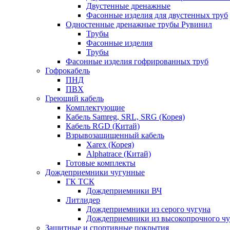
Двустенные дренажные
Фасонные изделия для двустенных труб
Одностенные дренажные трубы Рувинил
Трубы
Фасонные изделия
Трубы
Фасонные изделия гофрированных труб
Гофрокабель
ПНД
ПВХ
Греющий кабель
Комплектующие
Кабель Samreg, SRL, SRG (Корея)
Кабель RGD (Китай)
Взрывозащищенный кабель
Xarex (Корея)
Alphatrace (Китай)
Готовые комплекты
Дождеприемники чугунные
ГК ТСК
Дождеприемники ВЧ
Литлидер
Дождеприемники из серого чугуна
Дождеприемники из высокопрочного чу
Защитные и спортивные покрытия