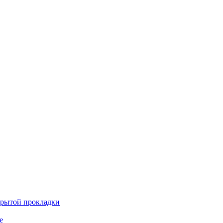
крытой прокладки
е