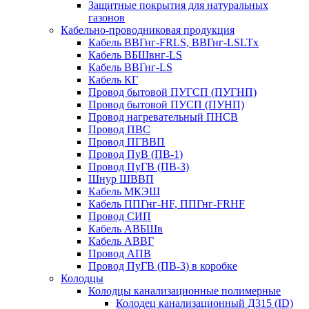
Защитные покрытия для натуральных
газонов
Кабельно-проводниковая продукция
Кабель ВВГнг-FRLS, ВВГнг-LSLTx
Кабель ВБШвнг-LS
Кабель ВВГнг-LS
Кабель КГ
Провод бытовой ПУГСП (ПУГНП)
Провод бытовой ПУСП (ПУНП)
Провод нагревательный ПНСВ
Провод ПВС
Провод ПГВВП
Провод ПуВ (ПВ-1)
Провод ПуГВ (ПВ-3)
Шнур ШВВП
Кабель МКЭШ
Кабель ППГнг-HF, ППГнг-FRHF
Провод СИП
Кабель АВБШв
Кабель АВВГ
Провод АПВ
Провод ПуГВ (ПВ-3) в коробке
Колодцы
Колодцы канализационные полимерные
Колодец канализационный Д315 (ID)