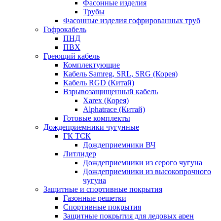
Фасонные изделия
Трубы
Фасонные изделия гофрированных труб
Гофрокабель
ПНД
ПВХ
Греющий кабель
Комплектующие
Кабель Samreg, SRL, SRG (Корея)
Кабель RGD (Китай)
Взрывозащищенный кабель
Xarex (Корея)
Alphatrace (Китай)
Готовые комплекты
Дождеприемники чугунные
ГК ТСК
Дождеприемники ВЧ
Литлидер
Дождеприемники из серого чугуна
Дождеприемники из высокопрочного
чугуна
Защитные и спортивные покрытия
Газонные решетки
Спортивные покрытия
Защитные покрытия для ледовых арен