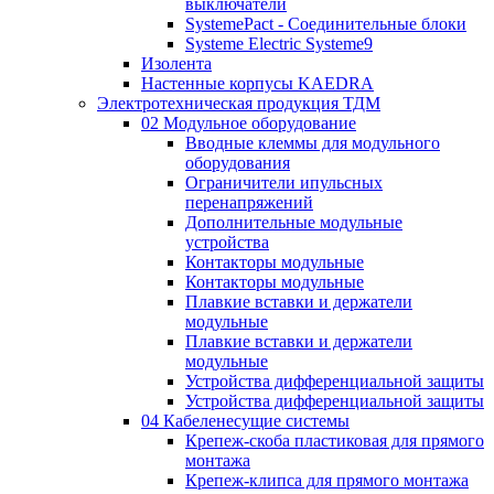
выключатели
SystemePact - Соединительные блоки
Systeme Electric Systeme9
Изолента
Настенные корпусы KAEDRA
Электротехническая продукция ТДМ
02 Модульное оборудование
Вводные клеммы для модульного
оборудования
Ограничители ипульсных
перенапряжений
Дополнительные модульные
устройства
Контакторы модульные
Контакторы модульные
Плавкие вставки и держатели
модульные
Плавкие вставки и держатели
модульные
Устройства дифференциальной защиты
Устройства дифференциальной защиты
04 Кабеленесущие системы
Крепеж-скоба пластиковая для прямого
монтажа
Крепеж-клипса для прямого монтажа