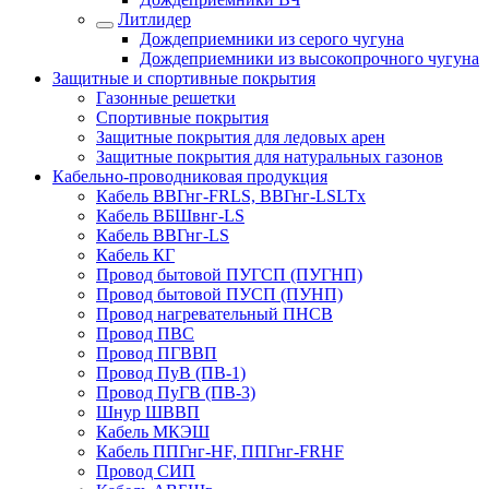
Литлидер
Дождеприемники из серого чугуна
Дождеприемники из высокопрочного чугуна
Защитные и спортивные покрытия
Газонные решетки
Спортивные покрытия
Защитные покрытия для ледовых арен
Защитные покрытия для натуральных газонов
Кабельно-проводниковая продукция
Кабель ВВГнг-FRLS, ВВГнг-LSLTx
Кабель ВБШвнг-LS
Кабель ВВГнг-LS
Кабель КГ
Провод бытовой ПУГСП (ПУГНП)
Провод бытовой ПУСП (ПУНП)
Провод нагревательный ПНСВ
Провод ПВС
Провод ПГВВП
Провод ПуВ (ПВ-1)
Провод ПуГВ (ПВ-3)
Шнур ШВВП
Кабель МКЭШ
Кабель ППГнг-HF, ППГнг-FRHF
Провод СИП