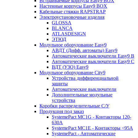
Встраиваемые корпусы Easy9 BOX
Настенные корпусы Easy9 BOX
Кабельные стяжки RAPSTRAP
Электроустановочные изделия
GLOSSA
BLANCA
ATLASDESIGN
ЭТЮД
Модульное оборудование Easy9
АВДТ (Дифф. автоматы) Easy9
Автоматические выключатели Easy9 В
Автоматические выключатели Easy9 С
ВДТ (УЗО) Easy9
Модульное оборудование City9
Устройства диффиренциальной
защиты
Автоматические выключатели
Дополнительные модульные
устройства
Коробки распределительные C/У
Продукция под заказ
SystemePact MC1G - Контакторы 120-
630A
SystemePact MC1E - Контакторы <95A
SystemePact - Автоматические