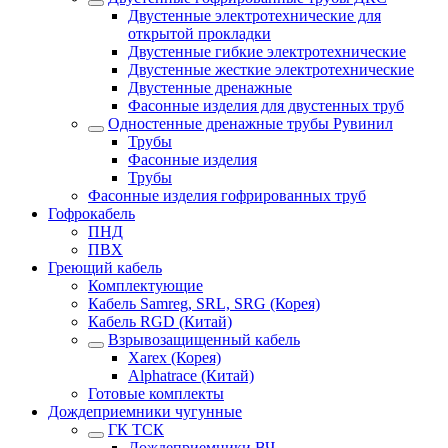
Двустенные электротехнические для
открытой прокладки
Двустенные гибкие электротехнические
Двустенные жесткие электротехнические
Двустенные дренажные
Фасонные изделия для двустенных труб
Одностенные дренажные трубы Рувинил
Трубы
Фасонные изделия
Трубы
Фасонные изделия гофрированных труб
Гофрокабель
ПНД
ПВХ
Греющий кабель
Комплектующие
Кабель Samreg, SRL, SRG (Корея)
Кабель RGD (Китай)
Взрывозащищенный кабель
Xarex (Корея)
Alphatrace (Китай)
Готовые комплекты
Дождеприемники чугунные
ГК ТСК
Дождеприемники ВЧ