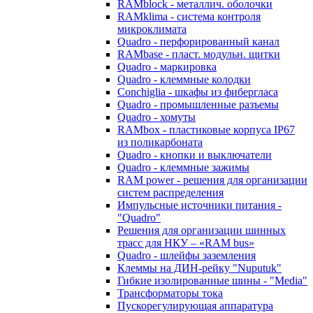
RAMblock - металлич. оболочки
RAMklima - система контроля
микроклимата
Quadro - перфорированный канал
RAMbase - пласт. модульн. щитки
Quadro - маркировка
Quadro - клеммные колодки
Conchiglia - шкафы из фибергласа
Quadro - промышленные разъемы
Quadro - хомуты
RAMbox - пластиковые корпуса IP67
из поликарбоната
Quadro - кнопки и выключатели
Quadro - клеммные зажимы
RAM power - решения для организации
систем распределения
Импульсные источники питания -
"Quadro"
Решения для организации шинных
трасс для НКУ – «RAM bus»
Quadro - шлейфы заземления
Клеммы на ДИН-рейку "Nuputuk"
Гибкие изолированные шины - "Media"
Трансформаторы тока
Пускорегулирующая аппаратура