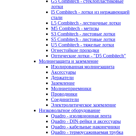
G5 Combitech - стеклопластиковые
лотки
I5 Combitech - лотки из нержавеющей
стали
L5 Combitech - лестничные лотки
M5 Combitech - метизы
S3 Combitech - листовые лотки
S5 Combitech - листовые лотки
U5 Combitech - тяжелые лотки
Огнестойкие проходки
Оптические лотки - "D5 Combitech"
Молниезащита и заземление
Изолированная молниезащита
Аксессуары
Держатели
Заземление
Молниеприемники
Проводники
Соединители
Электролитическое заземление
Низковольтное оборудование
Quadro - изоляционная лента
Quadro - DIN-рейки и аксессуары
Quadro - кабельные наконечники
Quadro - термоусаживаемая трубка