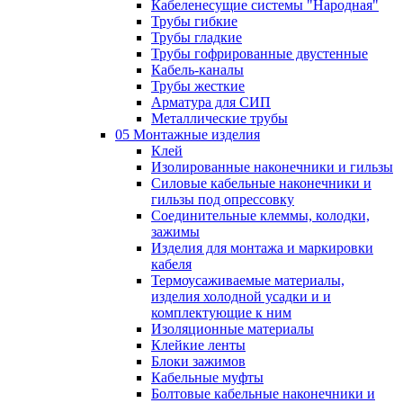
Кабеленесущие системы "Народная"
Трубы гибкие
Трубы гладкие
Трубы гофрированные двустенные
Кабель-каналы
Трубы жесткие
Арматура для СИП
Металлические трубы
05 Монтажные изделия
Клей
Изолированные наконечники и гильзы
Силовые кабельные наконечники и
гильзы под опрессовку
Соединительные клеммы, колодки,
зажимы
Изделия для монтажа и маркировки
кабеля
Термоусаживаемые материалы,
изделия холодной усадки и и
комплектующие к ним
Изоляционные материалы
Клейкие ленты
Блоки зажимов
Кабельные муфты
Болтовые кабельные наконечники и