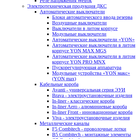
Реле напряжения Welrok
Электротехническая продукция ДКС
Автоматические выключатели
Блоки автоматического ввода резерва
Воздушные выключатели
Выключатели в литом корпусе
Модульные выключатели
Автоматические выключатели «YON»
Автоматические выключатели в литом
корпусе YON MAX MGS
Автоматические выключатели в литом
корпусе YON PRO MNX
Пускорегулирующая аппаратура
Модульные устройства «YON макс»
(YON max)
Кабельные короба
Avanti - универсальная серия ЭУИ
Brava - электроустановочные изделия
In-liner - классические короба
In-liner Aero - алюминиевые короба
In-liner Front - инновационные короба
Viva - электроустановочные изделия
Металлические каналы
F5 Combitech - проволочные лотки
B5 Combitech - монтажные элементы