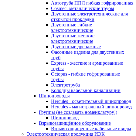
Автотруба ППЛ гибкая гофрированная
Cosmec- металлические трубы
Двустенные электротехнические для
открытой прокладки
Двустенные гибкие
электротехнические
Двустенные жесткие
электротехнические
Двустенные дренажные
Фасонные изделия для двустенных
труб
Express - жесткие и армированные
трубы
Octopus - гибкие гофрированные
трубы
Электротруба
Колодцы кабельной канализации
Шинопроводы
Hercules - осветительный шинопровод
Hercules - магистральный шинопровод
Группы (не создавать номенклатуру!)
Шинопровод
Взрывозащищённое оборудование
Взрывозащищенные кабельные вводы
Электротехническая продукция ИЭК