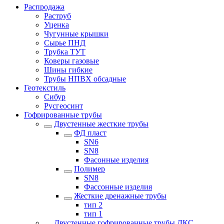
Распродажа
Раструб
Уценка
Чугунные крышки
Сырье ПНД
Трубка ТУТ
Коверы газовые
Шины гибкие
Трубы НПВХ обсадные
Геотекстиль
Сибур
Русгеосинт
Гофрированные трубы
Двустенные жесткие трубы
ФД пласт
SN6
SN8
Фасонные изделия
Полимер
SN8
Фассонные изделия
Жесткие дренажные трубы
тип 2
тип 1
Двустенные гофрированные трубы ДКС