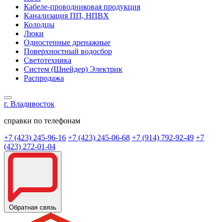
Кабеле-проводниковая продукция
Канализация ПП, НПВХ
Колодцы
Люки
Одностенные дренажные
Поверхностный водосбор
Светотехника
Систем (Шнейдер) Электрик
Распродажа
г. Владивосток
справки по телефонам
+7 (423) 245-96-16
+7 (423) 245-06-68
+7 (914) 792-92-49
+7
(423) 272-01-04
Обратная связь