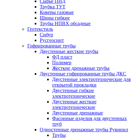
Сырье ПНД
Трубка ТУТ
Коверы газовые
Шины гибкие
Трубы НПВХ обсадные
Геотекстиль
Сибур
Русгеосинт
Гофрированные трубы
Двустенные жесткие трубы
ФД пласт
Полимер
Жесткие дренажные трубы
Двустенные гофрированные трубы ДКС
Двустенные электротехнические для
открытой прокладки
Двустенные гибкие
электротехнические
Двустенные жесткие
электротехнические
Двустенные дренажные
Фасонные изделия для двустенных
труб
Одностенные дренажные трубы Рувинил
Трубы