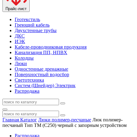
Прайс-лист
Геотекстиль
Греющий кабель
Двухстенные трубы
ДКС
ИЭК
Кабеле-проводниковая продукция
Канализация ПП, НПВХ
Колодцы
Люки
Одностенные дренажные
Поверхностный водосбор
Светотехника
Систем (Шнейдер) Электрик
Распродажа
Главная
Каталог
Люки полимер-песчаные
Люк полимер-
песчаный Тип ТМ (С250) черный с запорным устройством
Распродажа