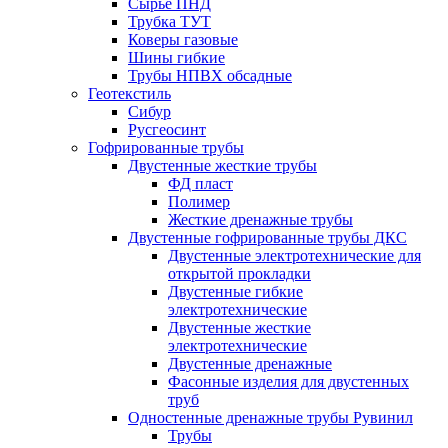
Сырье ПНД
Трубка ТУТ
Коверы газовые
Шины гибкие
Трубы НПВХ обсадные
Геотекстиль
Сибур
Русгеосинт
Гофрированные трубы
Двустенные жесткие трубы
ФД пласт
Полимер
Жесткие дренажные трубы
Двустенные гофрированные трубы ДКС
Двустенные электротехнические для
открытой прокладки
Двустенные гибкие
электротехнические
Двустенные жесткие
электротехнические
Двустенные дренажные
Фасонные изделия для двустенных
труб
Одностенные дренажные трубы Рувинил
Трубы