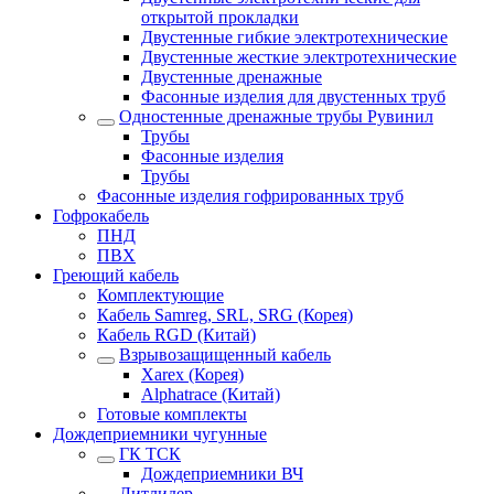
открытой прокладки
Двустенные гибкие электротехнические
Двустенные жесткие электротехнические
Двустенные дренажные
Фасонные изделия для двустенных труб
Одностенные дренажные трубы Рувинил
Трубы
Фасонные изделия
Трубы
Фасонные изделия гофрированных труб
Гофрокабель
ПНД
ПВХ
Греющий кабель
Комплектующие
Кабель Samreg, SRL, SRG (Корея)
Кабель RGD (Китай)
Взрывозащищенный кабель
Xarex (Корея)
Alphatrace (Китай)
Готовые комплекты
Дождеприемники чугунные
ГК ТСК
Дождеприемники ВЧ
Литлидер