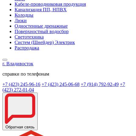
Кабеле-проводниковая продукция
Канализация ПП, НПВХ
Колодцы
Люки
Одностенные дренажные
Поверхностный водосбор
Светотехника
Систем (Шнейдер) Электрик
Распродажа
г. Владивосток
справки по телефонам
+7 (423) 245-96-16
+7 (423) 245-06-68
+7 (914) 792-92-49
+7
(423) 272-01-04
Обратная связь