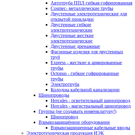
Автотруба ППЛ гибкая гофрированная
Cosmec- металлические трубы
Двустенные электротехнические для
открытой прокладки
Двустенные гибкие
электротехнические
Двустенные жесткие
электротехнические
Двустенные дренажные
Фасонные изделия для двустенных
труб
Express - жесткие и армированные
трубы
Octopus - гибкие гофрированные
трубы
Электротруба
Колодцы кабельной канализации
Шинопроводы
Hercules - осветительный шинопровод
Hercules - магистральный шинопровод
Группы (не создавать номенклатуру!)
Шинопровод
Взрывозащищённое оборудование
Взрывозащищенные кабельные вводы
Электротехническая продукция ИЭК