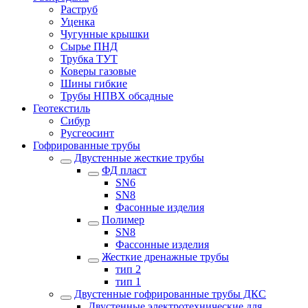
Раструб
Уценка
Чугунные крышки
Сырье ПНД
Трубка ТУТ
Коверы газовые
Шины гибкие
Трубы НПВХ обсадные
Геотекстиль
Сибур
Русгеосинт
Гофрированные трубы
Двустенные жесткие трубы
ФД пласт
SN6
SN8
Фасонные изделия
Полимер
SN8
Фассонные изделия
Жесткие дренажные трубы
тип 2
тип 1
Двустенные гофрированные трубы ДКС
Двустенные электротехнические для