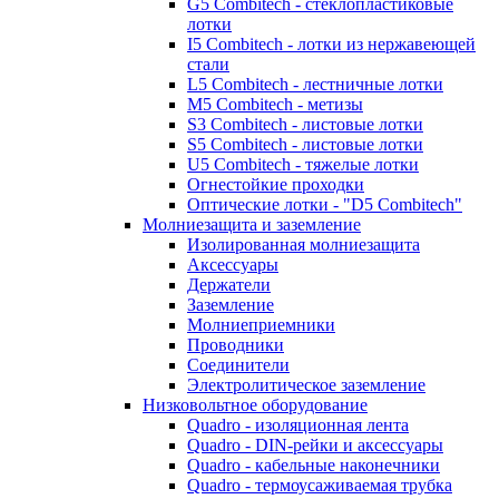
G5 Combitech - стеклопластиковые
лотки
I5 Combitech - лотки из нержавеющей
стали
L5 Combitech - лестничные лотки
M5 Combitech - метизы
S3 Combitech - листовые лотки
S5 Combitech - листовые лотки
U5 Combitech - тяжелые лотки
Огнестойкие проходки
Оптические лотки - "D5 Combitech"
Молниезащита и заземление
Изолированная молниезащита
Аксессуары
Держатели
Заземление
Молниеприемники
Проводники
Соединители
Электролитическое заземление
Низковольтное оборудование
Quadro - изоляционная лента
Quadro - DIN-рейки и аксессуары
Quadro - кабельные наконечники
Quadro - термоусаживаемая трубка