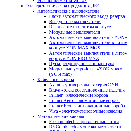
Реле напряжения Welrok
Электротехническая продукция ДКС
Автоматические выключатели
Блоки автоматического ввода резерва
Воздушные выключатели
Выключатели в литом корпусе
Модульные выключатели
Автоматические выключатели «YON»
Автоматические выключатели в литом
корпусе YON MAX MGS
Автоматические выключатели в литом
корпусе YON PRO MNX
Пускорегулирующая аппаратура
Модульные устройства «YON макс»
(YON max)
Кабельные короба
Avanti - универсальная серия ЭУИ
Brava - электроустановочные изделия
In-liner - классические короба
In-liner Aero - алюминиевые короба
In-liner Front - инновационные короба
Viva - электроустановочные изделия
Металлические каналы
F5 Combitech - проволочные лотки
B5 Combitech - монтажные элементы