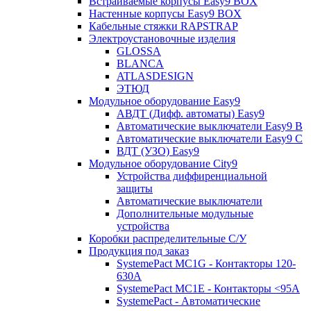
Встраиваемые корпусы Easy9 BOX
Настенные корпусы Easy9 BOX
Кабельные стяжки RAPSTRAP
Электроустановочные изделия
GLOSSA
BLANCA
ATLASDESIGN
ЭТЮД
Модульное оборудование Easy9
АВДТ (Дифф. автоматы) Easy9
Автоматические выключатели Easy9 В
Автоматические выключатели Easy9 С
ВДТ (УЗО) Easy9
Модульное оборудование City9
Устройства диффиренциальной
защиты
Автоматические выключатели
Дополнительные модульные
устройства
Коробки распределительные C/У
Продукция под заказ
SystemePact MC1G - Контакторы 120-
630A
SystemePact MC1E - Контакторы <95A
SystemePact - Автоматические