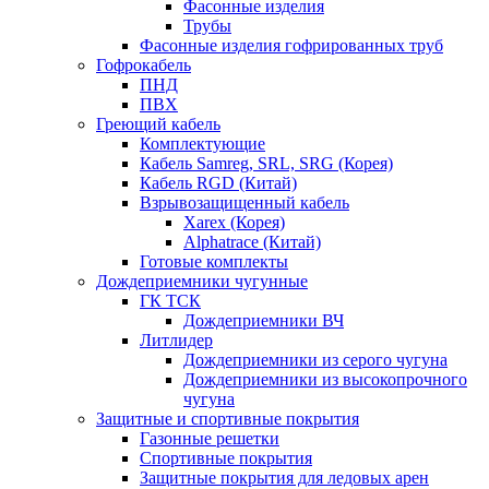
Фасонные изделия
Трубы
Фасонные изделия гофрированных труб
Гофрокабель
ПНД
ПВХ
Греющий кабель
Комплектующие
Кабель Samreg, SRL, SRG (Корея)
Кабель RGD (Китай)
Взрывозащищенный кабель
Xarex (Корея)
Alphatrace (Китай)
Готовые комплекты
Дождеприемники чугунные
ГК ТСК
Дождеприемники ВЧ
Литлидер
Дождеприемники из серого чугуна
Дождеприемники из высокопрочного
чугуна
Защитные и спортивные покрытия
Газонные решетки
Спортивные покрытия
Защитные покрытия для ледовых арен