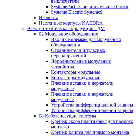
выключатели
SystemePact - Соединительные блоки
Systeme Electric Systeme9
Изолента
Настенные корпусы KAEDRA
Электротехническая продукция ТДМ
02 Модульное оборудование
Вводные клеммы для модульного
оборудования
Ограничители ипульсных
перенапряжений
Дополнительные модульные
устройства
Контакторы модульные
Контакторы модульные
Плавкие вставки и держатели
модульные
Плавкие вставки и держатели
модульные
Устройства дифференциальной защиты
Устройства дифференциальной защиты
04 Кабеленесущие системы
Крепеж-скоба пластиковая для прямого
монтажа
Крепеж-клипса для прямого монтажа