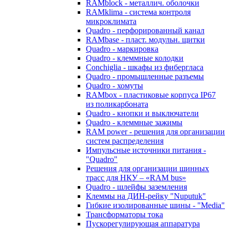
RAMblock - металлич. оболочки
RAMklima - система контроля
микроклимата
Quadro - перфорированный канал
RAMbase - пласт. модульн. щитки
Quadro - маркировка
Quadro - клеммные колодки
Conchiglia - шкафы из фибергласа
Quadro - промышленные разъемы
Quadro - хомуты
RAMbox - пластиковые корпуса IP67
из поликарбоната
Quadro - кнопки и выключатели
Quadro - клеммные зажимы
RAM power - решения для организации
систем распределения
Импульсные источники питания -
"Quadro"
Решения для организации шинных
трасс для НКУ – «RAM bus»
Quadro - шлейфы заземления
Клеммы на ДИН-рейку "Nuputuk"
Гибкие изолированные шины - "Media"
Трансформаторы тока
Пускорегулирующая аппаратура