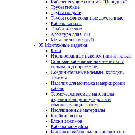
Кабеленесущие системы "Народная"
Трубы гибкие
Трубы гладкие
Трубы гофрированные двустенные
Кабель-каналы
Трубы жесткие
Арматура для СИП
Металлические трубы
05 Монтажные изделия
Клей
Изолированные наконечники и гильзы
Силовые кабельные наконечники и
гильзы под опрессовку
Соединительные клеммы, колодки,
зажимы
Изделия для монтажа и маркировки
кабеля
Термоусаживаемые материалы,
изделия холодной усадки и и
комплектующие к ним
Изоляционные материалы
Клейкие ленты
Блоки зажимов
Кабельные муфты
Болтовые кабельные наконечники и