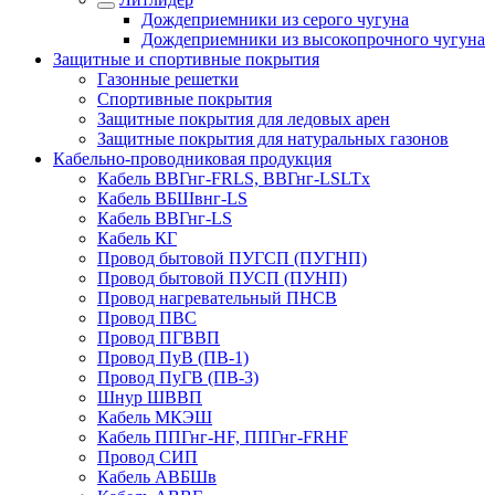
Дождеприемники из серого чугуна
Дождеприемники из высокопрочного чугуна
Защитные и спортивные покрытия
Газонные решетки
Спортивные покрытия
Защитные покрытия для ледовых арен
Защитные покрытия для натуральных газонов
Кабельно-проводниковая продукция
Кабель ВВГнг-FRLS, ВВГнг-LSLTx
Кабель ВБШвнг-LS
Кабель ВВГнг-LS
Кабель КГ
Провод бытовой ПУГСП (ПУГНП)
Провод бытовой ПУСП (ПУНП)
Провод нагревательный ПНСВ
Провод ПВС
Провод ПГВВП
Провод ПуВ (ПВ-1)
Провод ПуГВ (ПВ-3)
Шнур ШВВП
Кабель МКЭШ
Кабель ППГнг-HF, ППГнг-FRHF
Провод СИП
Кабель АВБШв