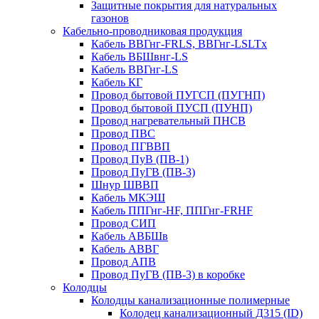
Защитные покрытия для натуральных
газонов
Кабельно-проводниковая продукция
Кабель ВВГнг-FRLS, ВВГнг-LSLTx
Кабель ВБШвнг-LS
Кабель ВВГнг-LS
Кабель КГ
Провод бытовой ПУГСП (ПУГНП)
Провод бытовой ПУСП (ПУНП)
Провод нагревательный ПНСВ
Провод ПВС
Провод ПГВВП
Провод ПуВ (ПВ-1)
Провод ПуГВ (ПВ-3)
Шнур ШВВП
Кабель МКЭШ
Кабель ППГнг-HF, ППГнг-FRHF
Провод СИП
Кабель АВБШв
Кабель АВВГ
Провод АПВ
Провод ПуГВ (ПВ-3) в коробке
Колодцы
Колодцы канализационные полимерные
Колодец канализационный Д315 (ID)