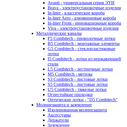
Avanti - универсальная серия ЭУИ
Brava - электроустановочные изделия
In-liner - классические короба
In-liner Aero - алюминиевые короба
In-liner Front - инновационные короба
Viva - электроустановочные изделия
Металлические каналы
F5 Combitech - проволочные лотки
B5 Combitech - монтажные элементы
G5 Combitech - стеклопластиковые
лотки
I5 Combitech - лотки из нержавеющей
стали
L5 Combitech - лестничные лотки
M5 Combitech - метизы
S3 Combitech - листовые лотки
S5 Combitech - листовые лотки
U5 Combitech - тяжелые лотки
Огнестойкие проходки
Оптические лотки - "D5 Combitech"
Молниезащита и заземление
Изолированная молниезащита
Аксессуары
Держатели
Заземление