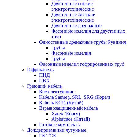
Двустенные гибкие
электротехнические
Двустенные жесткие
электротехнические
Двустенные дренажные
Фасонные изделия для двустенных
труб
Одностенные дренажные трубы Рувинил
Трубы
Фасонные изделия
Трубы
Фасонные изделия гофрированных труб
Гофрокабель
ПНД
ПВХ
Греющий кабель
Комплектующие
Кабель Samreg, SRL, SRG (Корея)
Кабель RGD (Китай)
Взрывозащищенный кабель
Xarex (Корея)
Alphatrace (Китай)
Готовые комплекты
Дождеприемники чугунные
ГК ТСК