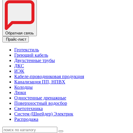
Обратная связь
Прайс-лист
Геотекстиль
Греющий кабель
Двухстенные трубы
ДКС
ИЭК
Кабеле-проводниковая продукция
Канализация ПП, НПВХ
Колодцы
Люки
Одностенные дренажные
Поверхностный водосбор
Светотехника
Систем (Шнейдер) Электрик
Распродажа