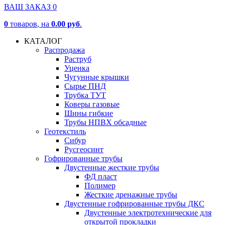
ВАШ ЗАКАЗ
0
0
товаров
, на
0.00 руб
.
КАТАЛОГ
Распродажа
Раструб
Уценка
Чугунные крышки
Сырье ПНД
Трубка ТУТ
Коверы газовые
Шины гибкие
Трубы НПВХ обсадные
Геотекстиль
Сибур
Русгеосинт
Гофрированные трубы
Двустенные жесткие трубы
ФД пласт
Полимер
Жесткие дренажные трубы
Двустенные гофрированные трубы ДКС
Двустенные электротехнические для
открытой прокладки