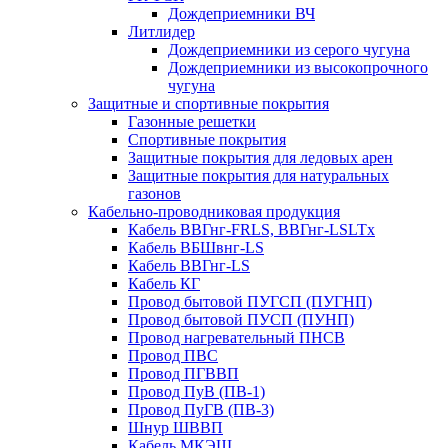
Дождеприемники ВЧ
Литлидер
Дождеприемники из серого чугуна
Дождеприемники из высокопрочного
чугуна
Защитные и спортивные покрытия
Газонные решетки
Спортивные покрытия
Защитные покрытия для ледовых арен
Защитные покрытия для натуральных
газонов
Кабельно-проводниковая продукция
Кабель ВВГнг-FRLS, ВВГнг-LSLTx
Кабель ВБШвнг-LS
Кабель ВВГнг-LS
Кабель КГ
Провод бытовой ПУГСП (ПУГНП)
Провод бытовой ПУСП (ПУНП)
Провод нагревательный ПНСВ
Провод ПВС
Провод ПГВВП
Провод ПуВ (ПВ-1)
Провод ПуГВ (ПВ-3)
Шнур ШВВП
Кабель МКЭШ