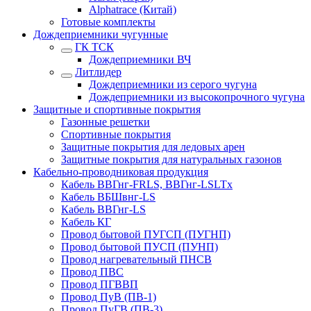
Alphatrace (Китай)
Готовые комплекты
Дождеприемники чугунные
ГК ТСК
Дождеприемники ВЧ
Литлидер
Дождеприемники из серого чугуна
Дождеприемники из высокопрочного чугуна
Защитные и спортивные покрытия
Газонные решетки
Спортивные покрытия
Защитные покрытия для ледовых арен
Защитные покрытия для натуральных газонов
Кабельно-проводниковая продукция
Кабель ВВГнг-FRLS, ВВГнг-LSLTx
Кабель ВБШвнг-LS
Кабель ВВГнг-LS
Кабель КГ
Провод бытовой ПУГСП (ПУГНП)
Провод бытовой ПУСП (ПУНП)
Провод нагревательный ПНСВ
Провод ПВС
Провод ПГВВП
Провод ПуВ (ПВ-1)
Провод ПуГВ (ПВ-3)