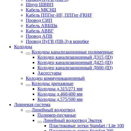
Шнур ШВВП
Кабель МКЭШ
Кабель ППГнг-HF, ППГнг-FRHF
Провод СИП
Кабель АВБШв
Кабель АВВГ
Провод АПВ
Провод ПуГВ (ПВ-3) в коробке
Колодцы
Колодцы канализационные полимерные
Колодец канализационный Д315 (ID)
Колодец канализационный Д425 (ID)
Колодец канализационный Д600 (ID)
Аксессуары
Колодец коммуникационный
Колодцы дренажные
Колодцы д.315/271 мм
Колодцы д.460/400 мм
Колодцы д.575/500 мм
Ливневая система
Линейный водоотвод
Полимер-песчаные
Линейный водоотвод Экотек
Пластиковые лотки Standart / Lite 100
Пластиковые лотки Standart 200