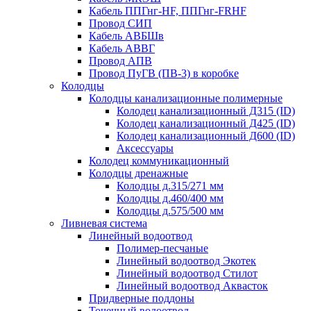
Кабель ППГнг-HF, ППГнг-FRHF
Провод СИП
Кабель АВБШв
Кабель АВВГ
Провод АПВ
Провод ПуГВ (ПВ-3) в коробке
Колодцы
Колодцы канализационные полимерные
Колодец канализационный Д315 (ID)
Колодец канализационный Д425 (ID)
Колодец канализационный Д600 (ID)
Аксессуары
Колодец коммуникационный
Колодцы дренажные
Колодцы д.315/271 мм
Колодцы д.460/400 мм
Колодцы д.575/500 мм
Ливневая система
Линейный водоотвод
Полимер-песчаные
Линейный водоотвод Экотек
Линейный водоотвод Стилот
Линейный водоотвод Аквасток
Придверные поддоны
Точечный водоотвод