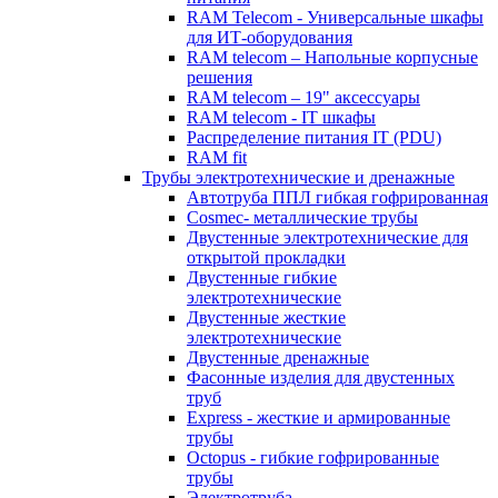
RAM Telecom - Универсальные шкафы
для ИТ-оборудования
RAM telecom – Напольные корпусные
решения
RAM telecom – 19" аксессуары
RAM telecom - IT шкафы
Распределение питания IT (PDU)
RAM fit
Трубы электротехнические и дренажные
Автотруба ППЛ гибкая гофрированная
Cosmec- металлические трубы
Двустенные электротехнические для
открытой прокладки
Двустенные гибкие
электротехнические
Двустенные жесткие
электротехнические
Двустенные дренажные
Фасонные изделия для двустенных
труб
Express - жесткие и армированные
трубы
Octopus - гибкие гофрированные
трубы
Электротруба