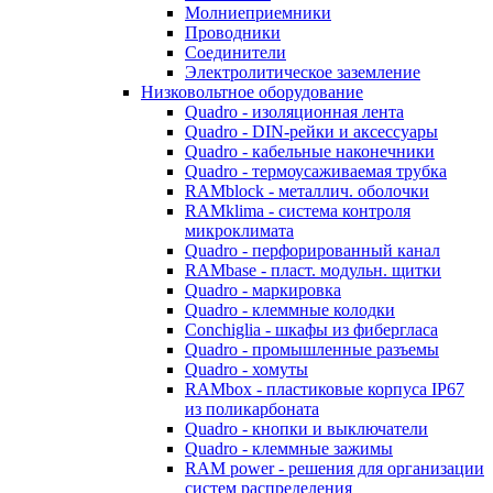
Молниеприемники
Проводники
Соединители
Электролитическое заземление
Низковольтное оборудование
Quadro - изоляционная лента
Quadro - DIN-рейки и аксессуары
Quadro - кабельные наконечники
Quadro - термоусаживаемая трубка
RAMblock - металлич. оболочки
RAMklima - система контроля
микроклимата
Quadro - перфорированный канал
RAMbase - пласт. модульн. щитки
Quadro - маркировка
Quadro - клеммные колодки
Conchiglia - шкафы из фибергласа
Quadro - промышленные разъемы
Quadro - хомуты
RAMbox - пластиковые корпуса IP67
из поликарбоната
Quadro - кнопки и выключатели
Quadro - клеммные зажимы
RAM power - решения для организации
систем распределения