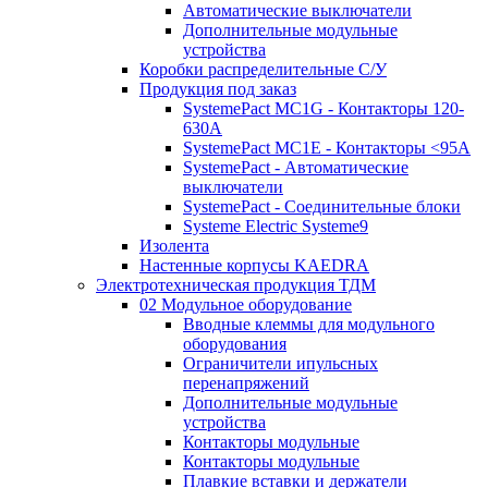
Автоматические выключатели
Дополнительные модульные
устройства
Коробки распределительные C/У
Продукция под заказ
SystemePact MC1G - Контакторы 120-
630A
SystemePact MC1E - Контакторы <95A
SystemePact - Автоматические
выключатели
SystemePact - Соединительные блоки
Systeme Electric Systeme9
Изолента
Настенные корпусы KAEDRA
Электротехническая продукция ТДМ
02 Модульное оборудование
Вводные клеммы для модульного
оборудования
Ограничители ипульсных
перенапряжений
Дополнительные модульные
устройства
Контакторы модульные
Контакторы модульные
Плавкие вставки и держатели