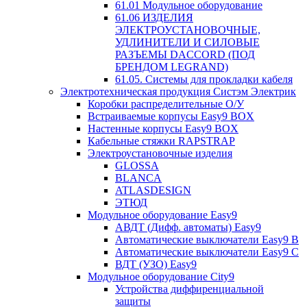
61.01 Модульное оборудование
61.06 ИЗДЕЛИЯ
ЭЛЕКТРОУСТАНОВОЧНЫЕ,
УДЛИНИТЕЛИ И СИЛОВЫЕ
РАЗЪЕМЫ DACCORD (ПОД
БРЕНДОМ LEGRAND)
61.05. Системы для прокладки кабеля
Электротехническая продукция Систэм Электрик
Коробки распределительные О/У
Встраиваемые корпусы Easy9 BOX
Настенные корпусы Easy9 BOX
Кабельные стяжки RAPSTRAP
Электроустановочные изделия
GLOSSA
BLANCA
ATLASDESIGN
ЭТЮД
Модульное оборудование Easy9
АВДТ (Дифф. автоматы) Easy9
Автоматические выключатели Easy9 В
Автоматические выключатели Easy9 С
ВДТ (УЗО) Easy9
Модульное оборудование City9
Устройства диффиренциальной
защиты