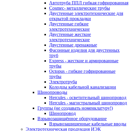
Автотруба ППЛ гибкая гофрированная
Cosmec- металлические трубы
Двустенные электротехнические для
открытой прокладки
Двустенные гибкие
электротехнические
Двустенные жесткие
электротехнические
Двустенные дренажные
Фасонные изделия для двустенных
труб
Express - жесткие и армированные
трубы
Octopus - гибкие гофрированные
трубы
Электротруба
Колодцы кабельной канализации
Шинопроводы
Hercules - осветительный шинопровод
Hercules - магистральный шинопровод
Группы (не создавать номенклатуру!)
Шинопровод
Взрывозащищённое оборудование
Взрывозащищенные кабельные вводы
Электротехническая продукция ИЭК