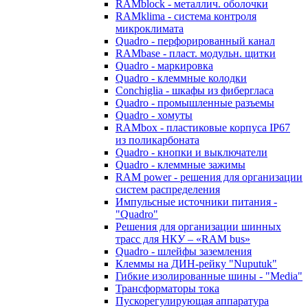
RAMblock - металлич. оболочки
RAMklima - система контроля
микроклимата
Quadro - перфорированный канал
RAMbase - пласт. модульн. щитки
Quadro - маркировка
Quadro - клеммные колодки
Conchiglia - шкафы из фибергласа
Quadro - промышленные разъемы
Quadro - хомуты
RAMbox - пластиковые корпуса IP67
из поликарбоната
Quadro - кнопки и выключатели
Quadro - клеммные зажимы
RAM power - решения для организации
систем распределения
Импульсные источники питания -
"Quadro"
Решения для организации шинных
трасс для НКУ – «RAM bus»
Quadro - шлейфы заземления
Клеммы на ДИН-рейку "Nuputuk"
Гибкие изолированные шины - "Media"
Трансформаторы тока
Пускорегулирующая аппаратура