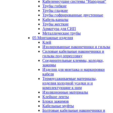
Кабеленесущие системы "Народная"
Трубы гибкие
Трубы гладкие
Трубы гофрированные двустенные
Кабель-каналы
Трубы жесткие
Арматура для СИП
Металлические трубы
05 Монтажные изделия
Клей
Изолированные наконечники и гильзы
Силовые кабельные наконечники и
гильзы под опрессовку
Соединительные клеммы, колодки,
зажимы
Изделия для монтажа и маркировки
кабеля
Термоусаживаемые материалы,
изделия холодной усадки и и
комплектующие к ним
Изоляционные материалы
Клейкие ленты
Блоки зажимов
Кабельные муфты
Болтовые кабельные наконечники и