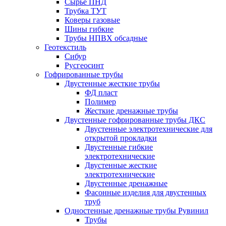
Сырье ПНД
Трубка ТУТ
Коверы газовые
Шины гибкие
Трубы НПВХ обсадные
Геотекстиль
Сибур
Русгеосинт
Гофрированные трубы
Двустенные жесткие трубы
ФД пласт
Полимер
Жесткие дренажные трубы
Двустенные гофрированные трубы ДКС
Двустенные электротехнические для
открытой прокладки
Двустенные гибкие
электротехнические
Двустенные жесткие
электротехнические
Двустенные дренажные
Фасонные изделия для двустенных
труб
Одностенные дренажные трубы Рувинил
Трубы