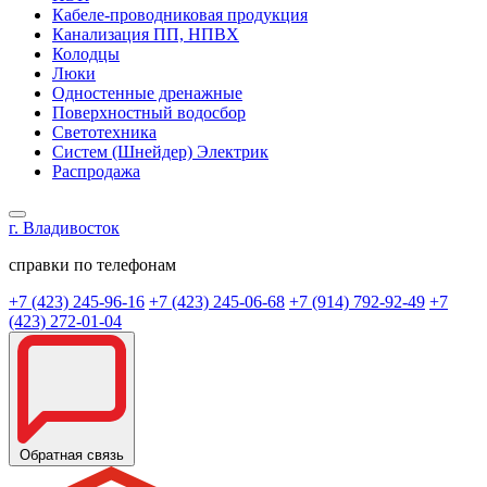
Кабеле-проводниковая продукция
Канализация ПП, НПВХ
Колодцы
Люки
Одностенные дренажные
Поверхностный водосбор
Светотехника
Систем (Шнейдер) Электрик
Распродажа
г. Владивосток
справки по телефонам
+7 (423) 245-96-16
+7 (423) 245-06-68
+7 (914) 792-92-49
+7
(423) 272-01-04
Обратная связь