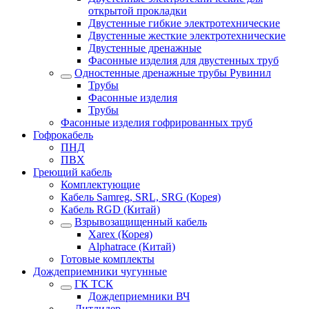
открытой прокладки
Двустенные гибкие электротехнические
Двустенные жесткие электротехнические
Двустенные дренажные
Фасонные изделия для двустенных труб
Одностенные дренажные трубы Рувинил
Трубы
Фасонные изделия
Трубы
Фасонные изделия гофрированных труб
Гофрокабель
ПНД
ПВХ
Греющий кабель
Комплектующие
Кабель Samreg, SRL, SRG (Корея)
Кабель RGD (Китай)
Взрывозащищенный кабель
Xarex (Корея)
Alphatrace (Китай)
Готовые комплекты
Дождеприемники чугунные
ГК ТСК
Дождеприемники ВЧ
Литлидер