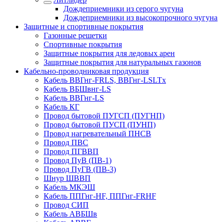
Дождеприемники из серого чугуна
Дождеприемники из высокопрочного чугуна
Защитные и спортивные покрытия
Газонные решетки
Спортивные покрытия
Защитные покрытия для ледовых арен
Защитные покрытия для натуральных газонов
Кабельно-проводниковая продукция
Кабель ВВГнг-FRLS, ВВГнг-LSLTx
Кабель ВБШвнг-LS
Кабель ВВГнг-LS
Кабель КГ
Провод бытовой ПУГСП (ПУГНП)
Провод бытовой ПУСП (ПУНП)
Провод нагревательный ПНСВ
Провод ПВС
Провод ПГВВП
Провод ПуВ (ПВ-1)
Провод ПуГВ (ПВ-3)
Шнур ШВВП
Кабель МКЭШ
Кабель ППГнг-HF, ППГнг-FRHF
Провод СИП
Кабель АВБШв