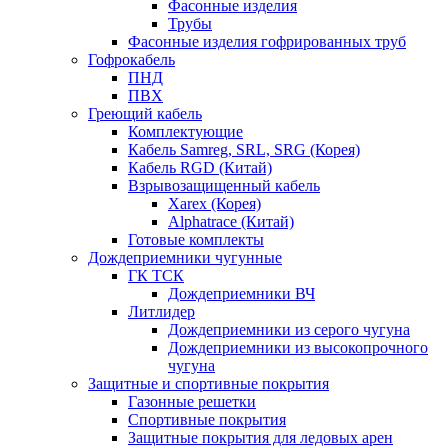
Фасонные изделия
Трубы
Фасонные изделия гофрированных труб
Гофрокабель
ПНД
ПВХ
Греющий кабель
Комплектующие
Кабель Samreg, SRL, SRG (Корея)
Кабель RGD (Китай)
Взрывозащищенный кабель
Xarex (Корея)
Alphatrace (Китай)
Готовые комплекты
Дождеприемники чугунные
ГК ТСК
Дождеприемники ВЧ
Литлидер
Дождеприемники из серого чугуна
Дождеприемники из высокопрочного
чугуна
Защитные и спортивные покрытия
Газонные решетки
Спортивные покрытия
Защитные покрытия для ледовых арен