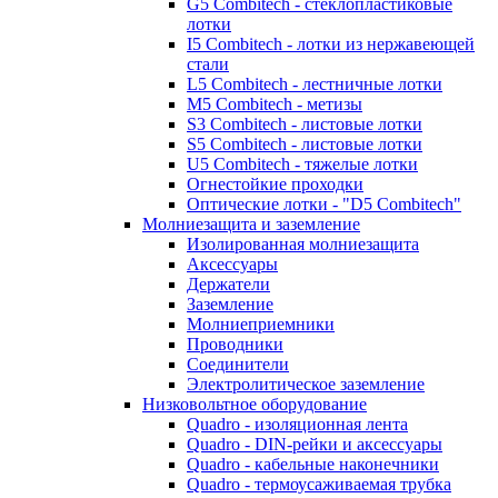
G5 Combitech - стеклопластиковые
лотки
I5 Combitech - лотки из нержавеющей
стали
L5 Combitech - лестничные лотки
M5 Combitech - метизы
S3 Combitech - листовые лотки
S5 Combitech - листовые лотки
U5 Combitech - тяжелые лотки
Огнестойкие проходки
Оптические лотки - "D5 Combitech"
Молниезащита и заземление
Изолированная молниезащита
Аксессуары
Держатели
Заземление
Молниеприемники
Проводники
Соединители
Электролитическое заземление
Низковольтное оборудование
Quadro - изоляционная лента
Quadro - DIN-рейки и аксессуары
Quadro - кабельные наконечники
Quadro - термоусаживаемая трубка