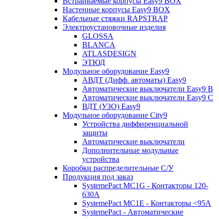
Встраиваемые корпусы Easy9 BOX
Настенные корпусы Easy9 BOX
Кабельные стяжки RAPSTRAP
Электроустановочные изделия
GLOSSA
BLANCA
ATLASDESIGN
ЭТЮД
Модульное оборудование Easy9
АВДТ (Дифф. автоматы) Easy9
Автоматические выключатели Easy9 В
Автоматические выключатели Easy9 С
ВДТ (УЗО) Easy9
Модульное оборудование City9
Устройства диффиренциальной
защиты
Автоматические выключатели
Дополнительные модульные
устройства
Коробки распределительные C/У
Продукция под заказ
SystemePact MC1G - Контакторы 120-
630A
SystemePact MC1E - Контакторы <95A
SystemePact - Автоматические