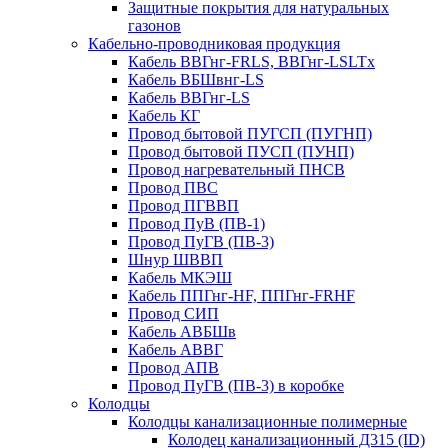
Защитные покрытия для натуральных
газонов
Кабельно-проводниковая продукция
Кабель ВВГнг-FRLS, ВВГнг-LSLTx
Кабель ВБШвнг-LS
Кабель ВВГнг-LS
Кабель КГ
Провод бытовой ПУГСП (ПУГНП)
Провод бытовой ПУСП (ПУНП)
Провод нагревательный ПНСВ
Провод ПВС
Провод ПГВВП
Провод ПуВ (ПВ-1)
Провод ПуГВ (ПВ-3)
Шнур ШВВП
Кабель МКЭШ
Кабель ППГнг-HF, ППГнг-FRHF
Провод СИП
Кабель АВБШв
Кабель АВВГ
Провод АПВ
Провод ПуГВ (ПВ-3) в коробке
Колодцы
Колодцы канализационные полимерные
Колодец канализационный Д315 (ID)