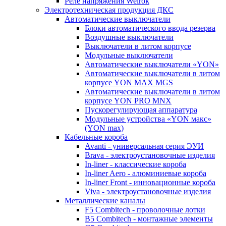
Реле напряжения Welrok
Электротехническая продукция ДКС
Автоматические выключатели
Блоки автоматического ввода резерва
Воздушные выключатели
Выключатели в литом корпусе
Модульные выключатели
Автоматические выключатели «YON»
Автоматические выключатели в литом
корпусе YON MAX MGS
Автоматические выключатели в литом
корпусе YON PRO MNX
Пускорегулирующая аппаратура
Модульные устройства «YON макс»
(YON max)
Кабельные короба
Avanti - универсальная серия ЭУИ
Brava - электроустановочные изделия
In-liner - классические короба
In-liner Aero - алюминиевые короба
In-liner Front - инновационные короба
Viva - электроустановочные изделия
Металлические каналы
F5 Combitech - проволочные лотки
B5 Combitech - монтажные элементы