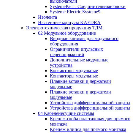
выключатели
SystemePact - Соединительные блоки
Systeme Electric Systeme9
Изолента
Настенные корпусы KAEDRA
Электротехническая продукция ТДМ
02 Модульное оборудование
Вводные клеммы для модульного
оборудования
Ограничители ипульсных
перенапряжений
Дополнительные модульные
устройства
Контакторы модульные
Контакторы модульные
Плавкие вставки и держатели
модульные
Плавкие вставки и держатели
модульные
Устройства дифференциальной защиты
Устройства дифференциальной защиты
04 Кабеленесущие системы
Крепеж-скоба пластиковая для прямого
монтажа
Крепеж-клипса для прямого монтажа