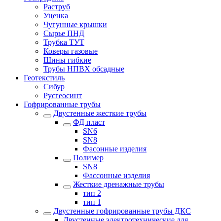
Раструб
Уценка
Чугунные крышки
Сырье ПНД
Трубка ТУТ
Коверы газовые
Шины гибкие
Трубы НПВХ обсадные
Геотекстиль
Сибур
Русгеосинт
Гофрированные трубы
Двустенные жесткие трубы
ФД пласт
SN6
SN8
Фасонные изделия
Полимер
SN8
Фассонные изделия
Жесткие дренажные трубы
тип 2
тип 1
Двустенные гофрированные трубы ДКС
Двустенные электротехнические для