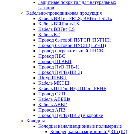
Защитные покрытия для натуральных
газонов
Кабельно-проводниковая продукция
Кабель ВВГнг-FRLS, ВВГнг-LSLTx
Кабель ВБШвнг-LS
Кабель ВВГнг-LS
Кабель КГ
Провод бытовой ПУГСП (ПУГНП)
Провод бытовой ПУСП (ПУНП)
Провод нагревательный ПНСВ
Провод ПВС
Провод ПГВВП
Провод ПуВ (ПВ-1)
Провод ПуГВ (ПВ-3)
Шнур ШВВП
Кабель МКЭШ
Кабель ППГнг-HF, ППГнг-FRHF
Провод СИП
Кабель АВБШв
Кабель АВВГ
Провод АПВ
Провод ПуГВ (ПВ-3) в коробке
Колодцы
Колодцы канализационные полимерные
Колодец канализационный Д315 (ID)