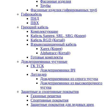
Фасонные изделия
Трубы
Фасонные изделия гофрированных труб
Гофрокабель
ПНД
ПВХ
Греющий кабель
Комплектующие
Кабель Samreg, SRL, SRG (Корея)
Кабель RGD (Китай)
Взрывозащищенный кабель
Xarex (Корея)
Alphatrace (Китай)
Готовые комплекты
Дождеприемники чугунные
ГК ТСК
Дождеприемники ВЧ
Литлидер
Дождеприемники из серого чугуна
Дождеприемники из высокопрочного
чугуна
Защитные и спортивные покрытия
Газонные решетки
Спортивные покрытия
Защитные покрытия для ледовых арен