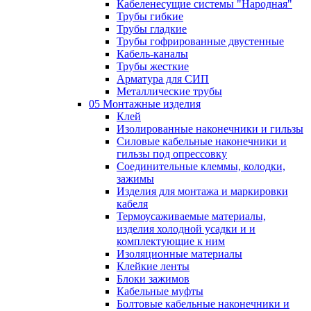
Кабеленесущие системы "Народная"
Трубы гибкие
Трубы гладкие
Трубы гофрированные двустенные
Кабель-каналы
Трубы жесткие
Арматура для СИП
Металлические трубы
05 Монтажные изделия
Клей
Изолированные наконечники и гильзы
Силовые кабельные наконечники и
гильзы под опрессовку
Соединительные клеммы, колодки,
зажимы
Изделия для монтажа и маркировки
кабеля
Термоусаживаемые материалы,
изделия холодной усадки и и
комплектующие к ним
Изоляционные материалы
Клейкие ленты
Блоки зажимов
Кабельные муфты
Болтовые кабельные наконечники и