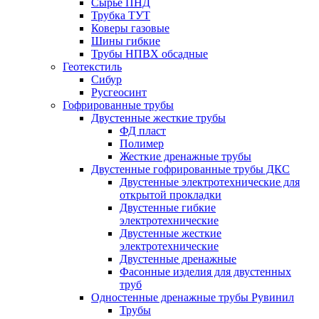
Сырье ПНД
Трубка ТУТ
Коверы газовые
Шины гибкие
Трубы НПВХ обсадные
Геотекстиль
Сибур
Русгеосинт
Гофрированные трубы
Двустенные жесткие трубы
ФД пласт
Полимер
Жесткие дренажные трубы
Двустенные гофрированные трубы ДКС
Двустенные электротехнические для
открытой прокладки
Двустенные гибкие
электротехнические
Двустенные жесткие
электротехнические
Двустенные дренажные
Фасонные изделия для двустенных
труб
Одностенные дренажные трубы Рувинил
Трубы