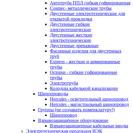
Автотруба ППЛ гибкая гофрированная
Cosmec- металлические трубы
Двустенные электротехнические для
открытой прокладки
Двустенные гибкие
электротехнические
Двустенные жесткие
электротехнические
Двустенные дренажные
Фасонные изделия для двустенных
труб
Express - жесткие и армированные
трубы
Octopus - гибкие гофрированные
трубы
Электротруба
Колодцы кабельной канализации
Шинопроводы
Hercules - осветительный шинопровод
Hercules - магистральный шинопровод
Группы (не создавать номенклатуру!)
Шинопровод
Взрывозащищённое оборудование
Взрывозащищенные кабельные вводы
Электротехническая продукция ИЭК