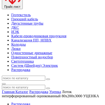
Прайс-лист
Геотекстиль
Греющий кабель
Двухстенные трубы
ДКС
ИЭК
Кабеле-проводниковая продукция
Канализация ПП, НПВХ
Колодцы
Люки
Одностенные дренажные
Поверхностный водосбор
Светотехника
Систем (Шнейдер) Электрик
Распродажа
Главная
Каталог
Распродажа
Уценка
Лоток
неперфорированный оцинкованный 80х200х3000 УЦЕНКА
Распродажа