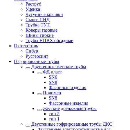
Раструб
Уценка
Чугунные крышки
Сырье ПНД
Трубка ТУТ
Коверы газовые
Шины гибкие
Трубы НПВХ обсадные
Геотекстиль
Сибур
Русгеосинт
Гофрированные трубы
Двустенные жесткие трубы
ФД пласт
SN6
SN8
Фасонные изделия
Полимер
SN8
Фассонные изделия
Жесткие дренажные трубы
тип 2
тип 1
Двустенные гофрированные трубы ДКС
Двустенные электротехнические для