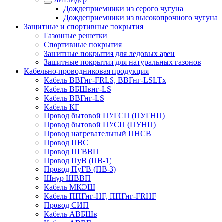
Дождеприемники из серого чугуна
Дождеприемники из высокопрочного чугуна
Защитные и спортивные покрытия
Газонные решетки
Спортивные покрытия
Защитные покрытия для ледовых арен
Защитные покрытия для натуральных газонов
Кабельно-проводниковая продукция
Кабель ВВГнг-FRLS, ВВГнг-LSLTx
Кабель ВБШвнг-LS
Кабель ВВГнг-LS
Кабель КГ
Провод бытовой ПУГСП (ПУГНП)
Провод бытовой ПУСП (ПУНП)
Провод нагревательный ПНСВ
Провод ПВС
Провод ПГВВП
Провод ПуВ (ПВ-1)
Провод ПуГВ (ПВ-3)
Шнур ШВВП
Кабель МКЭШ
Кабель ППГнг-HF, ППГнг-FRHF
Провод СИП
Кабель АВБШв