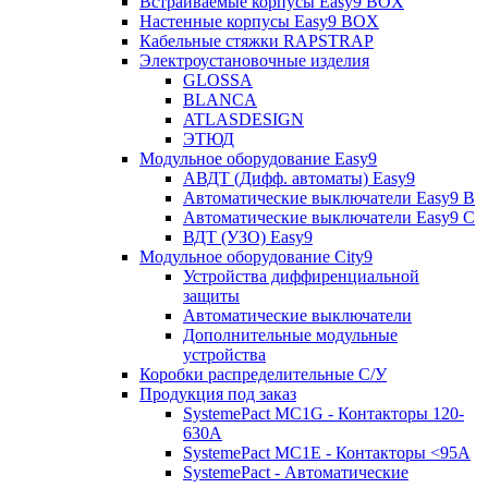
Встраиваемые корпусы Easy9 BOX
Настенные корпусы Easy9 BOX
Кабельные стяжки RAPSTRAP
Электроустановочные изделия
GLOSSA
BLANCA
ATLASDESIGN
ЭТЮД
Модульное оборудование Easy9
АВДТ (Дифф. автоматы) Easy9
Автоматические выключатели Easy9 В
Автоматические выключатели Easy9 С
ВДТ (УЗО) Easy9
Модульное оборудование City9
Устройства диффиренциальной
защиты
Автоматические выключатели
Дополнительные модульные
устройства
Коробки распределительные C/У
Продукция под заказ
SystemePact MC1G - Контакторы 120-
630A
SystemePact MC1E - Контакторы <95A
SystemePact - Автоматические