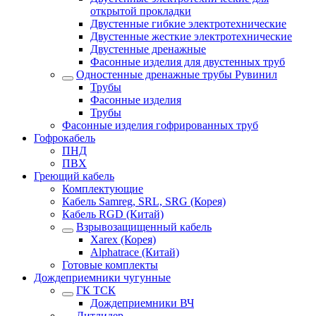
открытой прокладки
Двустенные гибкие электротехнические
Двустенные жесткие электротехнические
Двустенные дренажные
Фасонные изделия для двустенных труб
Одностенные дренажные трубы Рувинил
Трубы
Фасонные изделия
Трубы
Фасонные изделия гофрированных труб
Гофрокабель
ПНД
ПВХ
Греющий кабель
Комплектующие
Кабель Samreg, SRL, SRG (Корея)
Кабель RGD (Китай)
Взрывозащищенный кабель
Xarex (Корея)
Alphatrace (Китай)
Готовые комплекты
Дождеприемники чугунные
ГК ТСК
Дождеприемники ВЧ
Литлидер