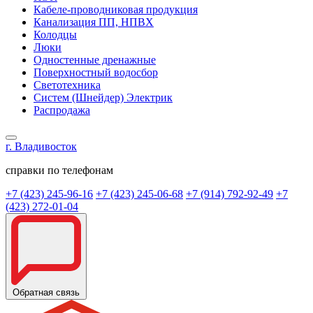
Кабеле-проводниковая продукция
Канализация ПП, НПВХ
Колодцы
Люки
Одностенные дренажные
Поверхностный водосбор
Светотехника
Систем (Шнейдер) Электрик
Распродажа
г. Владивосток
справки по телефонам
+7 (423) 245-96-16
+7 (423) 245-06-68
+7 (914) 792-92-49
+7
(423) 272-01-04
Обратная связь