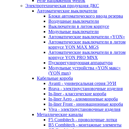
Реле напряжения Welrok
Электротехническая продукция ДКС
Автоматические выключатели
Блоки автоматического ввода резерва
Воздушные выключатели
Выключатели в литом корпусе
Модульные выключатели
Автоматические выключатели «YON»
Автоматические выключатели в литом
корпусе YON MAX MGS
Автоматические выключатели в литом
корпусе YON PRO MNX
Пускорегулирующая аппаратура
Модульные устройства «YON макс»
(YON max)
Кабельные короба
Avanti - универсальная серия ЭУИ
Brava - электроустановочные изделия
In-liner - классические короба
In-liner Aero - алюминиевые короба
In-liner Front - инновационные короба
Viva - электроустановочные изделия
Металлические каналы
F5 Combitech - проволочные лотки
B5 Combitech - монтажные элементы