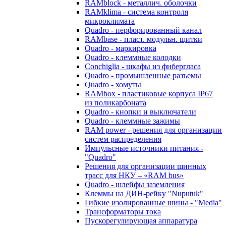
RAMblock - металлич. оболочки
RAMklima - система контроля
микроклимата
Quadro - перфорированный канал
RAMbase - пласт. модульн. щитки
Quadro - маркировка
Quadro - клеммные колодки
Conchiglia - шкафы из фибергласа
Quadro - промышленные разъемы
Quadro - хомуты
RAMbox - пластиковые корпуса IP67
из поликарбоната
Quadro - кнопки и выключатели
Quadro - клеммные зажимы
RAM power - решения для организации
систем распределения
Импульсные источники питания -
"Quadro"
Решения для организации шинных
трасс для НКУ – «RAM bus»
Quadro - шлейфы заземления
Клеммы на ДИН-рейку "Nuputuk"
Гибкие изолированные шины - "Media"
Трансформаторы тока
Пускорегулирующая аппаратура