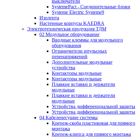
выключатели
SystemePact - Соединительные блоки
Systeme Electric Systeme9
Изолента
Настенные корпусы KAEDRA
Электротехническая продукция ТДМ
02 Модульное оборудование
Вводные клеммы для модульного
оборудования
Ограничители ипульсных
перенапряжений
Дополнительные модульные
устройства
Контакторы модульные
Контакторы модульные
Плавкие вставки и держатели
модульные
Плавкие вставки и держатели
модульные
Устройства дифференциальной защиты
Устройства дифференциальной защиты
04 Кабеленесущие системы
Крепеж-скоба пластиковая для прямого
монтажа
Крепеж-клипса для прямого монтажа