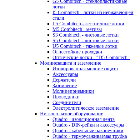
G5 Combitech - стеклопластиковые
лотки
I5 Combitech - лотки из нержавеющей
стали
L5 Combitech - лестничные лотки
M5 Combitech - метизы
S3 Combitech - листовые лотки
S5 Combitech - листовые лотки
U5 Combitech - тяжелые лотки
Огнестойкие проходки
Оптические лотки - "D5 Combitech"
Молниезащита и заземление
Изолированная молниезащита
Аксессуары
Держатели
Заземление
Молниеприемники
Проводники
Соединители
Электролитическое заземление
Низковольтное оборудование
Quadro - изоляционная лента
Quadro - DIN-рейки и аксессуары
Quadro - кабельные наконечники
Quadro - термоусаживаемая трубка