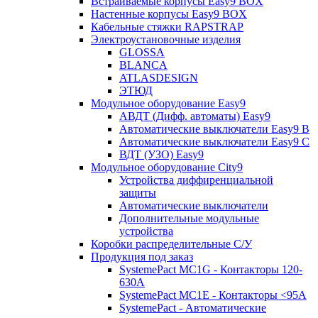
Встраиваемые корпусы Easy9 BOX
Настенные корпусы Easy9 BOX
Кабельные стяжки RAPSTRAP
Электроустановочные изделия
GLOSSA
BLANCA
ATLASDESIGN
ЭТЮД
Модульное оборудование Easy9
АВДТ (Дифф. автоматы) Easy9
Автоматические выключатели Easy9 В
Автоматические выключатели Easy9 С
ВДТ (УЗО) Easy9
Модульное оборудование City9
Устройства диффиренциальной
защиты
Автоматические выключатели
Дополнительные модульные
устройства
Коробки распределительные C/У
Продукция под заказ
SystemePact MC1G - Контакторы 120-
630A
SystemePact MC1E - Контакторы <95A
SystemePact - Автоматические