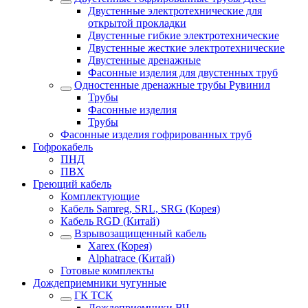
Двустенные электротехнические для
открытой прокладки
Двустенные гибкие электротехнические
Двустенные жесткие электротехнические
Двустенные дренажные
Фасонные изделия для двустенных труб
Одностенные дренажные трубы Рувинил
Трубы
Фасонные изделия
Трубы
Фасонные изделия гофрированных труб
Гофрокабель
ПНД
ПВХ
Греющий кабель
Комплектующие
Кабель Samreg, SRL, SRG (Корея)
Кабель RGD (Китай)
Взрывозащищенный кабель
Xarex (Корея)
Alphatrace (Китай)
Готовые комплекты
Дождеприемники чугунные
ГК ТСК
Дождеприемники ВЧ