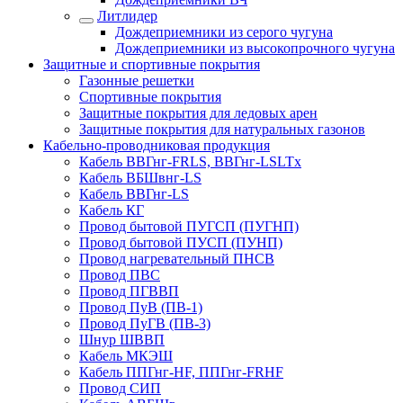
Литлидер
Дождеприемники из серого чугуна
Дождеприемники из высокопрочного чугуна
Защитные и спортивные покрытия
Газонные решетки
Спортивные покрытия
Защитные покрытия для ледовых арен
Защитные покрытия для натуральных газонов
Кабельно-проводниковая продукция
Кабель ВВГнг-FRLS, ВВГнг-LSLTx
Кабель ВБШвнг-LS
Кабель ВВГнг-LS
Кабель КГ
Провод бытовой ПУГСП (ПУГНП)
Провод бытовой ПУСП (ПУНП)
Провод нагревательный ПНСВ
Провод ПВС
Провод ПГВВП
Провод ПуВ (ПВ-1)
Провод ПуГВ (ПВ-3)
Шнур ШВВП
Кабель МКЭШ
Кабель ППГнг-HF, ППГнг-FRHF
Провод СИП