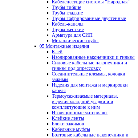
Кабеленесущие системы "Народная"
Трубы гибкие
Трубы гладкие
Трубы гофрированные двустенные
Кабель-каналы
Трубы жесткие
Арматура для СИП
Металлические трубы
05 Монтажные изделия
Клей
Изолированные наконечники и гильзы
Силовые кабельные наконечники и
гильзы под опрессовку
Соединительные клеммы, колодки,
зажимы
Изделия для монтажа и маркировки
кабеля
Термоусаживаемые материалы,
изделия холодной усадки и и
комплектующие к ним
Изоляционные материалы
Клейкие ленты
Блоки зажимов
Кабельные муфты
Болтовые кабельные наконечники и