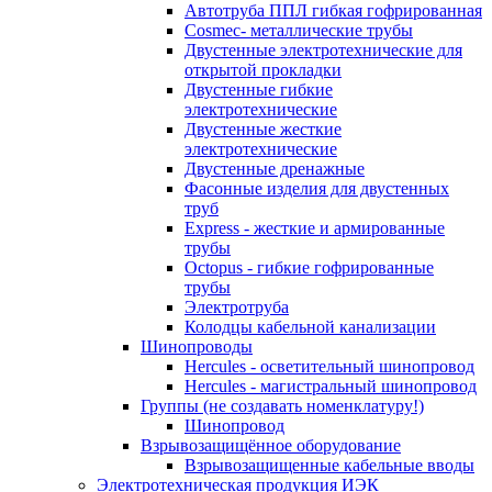
Автотруба ППЛ гибкая гофрированная
Cosmec- металлические трубы
Двустенные электротехнические для
открытой прокладки
Двустенные гибкие
электротехнические
Двустенные жесткие
электротехнические
Двустенные дренажные
Фасонные изделия для двустенных
труб
Express - жесткие и армированные
трубы
Octopus - гибкие гофрированные
трубы
Электротруба
Колодцы кабельной канализации
Шинопроводы
Hercules - осветительный шинопровод
Hercules - магистральный шинопровод
Группы (не создавать номенклатуру!)
Шинопровод
Взрывозащищённое оборудование
Взрывозащищенные кабельные вводы
Электротехническая продукция ИЭК