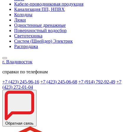
Кабеле-проводниковая продукция
Канализация ПП, НПВХ
Колодцы
Люки
Одностенные дренажные
Поверхностный водосбор
Светотехника
Систем (Шнейдер) Электрик
Распродажа
г. Владивосток
справки по телефонам
+7 (423) 245-96-16
+7 (423) 245-06-68
+7 (914) 792-92-49
+7
(423) 272-01-04
Обратная связь