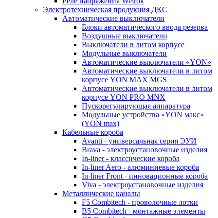
Реле напряжения Welrok
Электротехническая продукция ДКС
Автоматические выключатели
Блоки автоматического ввода резерва
Воздушные выключатели
Выключатели в литом корпусе
Модульные выключатели
Автоматические выключатели «YON»
Автоматические выключатели в литом
корпусе YON MAX MGS
Автоматические выключатели в литом
корпусе YON PRO MNX
Пускорегулирующая аппаратура
Модульные устройства «YON макс»
(YON max)
Кабельные короба
Avanti - универсальная серия ЭУИ
Brava - электроустановочные изделия
In-liner - классические короба
In-liner Aero - алюминиевые короба
In-liner Front - инновационные короба
Viva - электроустановочные изделия
Металлические каналы
F5 Combitech - проволочные лотки
B5 Combitech - монтажные элементы