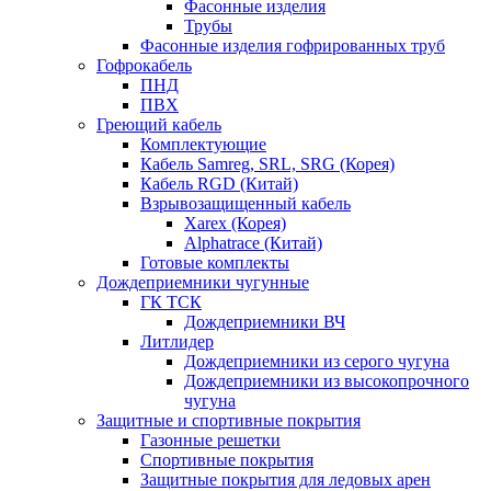
Фасонные изделия
Трубы
Фасонные изделия гофрированных труб
Гофрокабель
ПНД
ПВХ
Греющий кабель
Комплектующие
Кабель Samreg, SRL, SRG (Корея)
Кабель RGD (Китай)
Взрывозащищенный кабель
Xarex (Корея)
Alphatrace (Китай)
Готовые комплекты
Дождеприемники чугунные
ГК ТСК
Дождеприемники ВЧ
Литлидер
Дождеприемники из серого чугуна
Дождеприемники из высокопрочного
чугуна
Защитные и спортивные покрытия
Газонные решетки
Спортивные покрытия
Защитные покрытия для ледовых арен