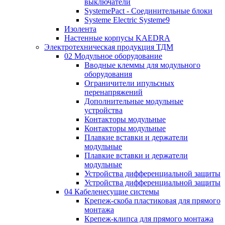
выключатели
SystemePact - Соединительные блоки
Systeme Electric Systeme9
Изолента
Настенные корпусы KAEDRA
Электротехническая продукция ТДМ
02 Модульное оборудование
Вводные клеммы для модульного
оборудования
Ограничители ипульсных
перенапряжений
Дополнительные модульные
устройства
Контакторы модульные
Контакторы модульные
Плавкие вставки и держатели
модульные
Плавкие вставки и держатели
модульные
Устройства дифференциальной защиты
Устройства дифференциальной защиты
04 Кабеленесущие системы
Крепеж-скоба пластиковая для прямого
монтажа
Крепеж-клипса для прямого монтажа