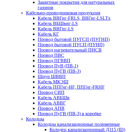
Защитные покрытия для натуральных
газонов
Кабельно-проводниковая продукция
Кабель ВВГнг-FRLS, ВВГнг-LSLTx
Кабель ВБШвнг-LS
Кабель ВВГнг-LS
Кабель КГ
Провод бытовой ПУГСП (ПУГНП)
Провод бытовой ПУСП (ПУНП)
Провод нагревательный ПНСВ
Провод ПВС
Провод ПГВВП
Провод ПуВ (ПВ-1)
Провод ПуГВ (ПВ-3)
Шнур ШВВП
Кабель МКЭШ
Кабель ППГнг-HF, ППГнг-FRHF
Провод СИП
Кабель АВБШв
Кабель АВВГ
Провод АПВ
Провод ПуГВ (ПВ-3) в коробке
Колодцы
Колодцы канализационные полимерные
Колодец канализационный Д315 (ID)