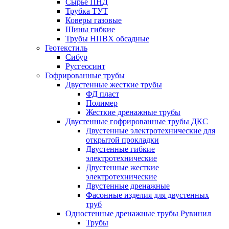
Сырье ПНД
Трубка ТУТ
Коверы газовые
Шины гибкие
Трубы НПВХ обсадные
Геотекстиль
Сибур
Русгеосинт
Гофрированные трубы
Двустенные жесткие трубы
ФД пласт
Полимер
Жесткие дренажные трубы
Двустенные гофрированные трубы ДКС
Двустенные электротехнические для
открытой прокладки
Двустенные гибкие
электротехнические
Двустенные жесткие
электротехнические
Двустенные дренажные
Фасонные изделия для двустенных
труб
Одностенные дренажные трубы Рувинил
Трубы