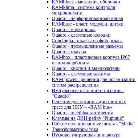
RAMblock - металлич. оболочки
RAMklima - система контроля
микроклимата
Quadro - перфорированный канал
RAMbase - пласт. модульн. щитки
Quadro - маркировка
Quadro - клеммные колодки
Conchiglia - шкафы из фибергласа
Quadro - промышленные разъемы
Quadro - хомуты
RAMbox - пластиковые корпуса IP67
из поликарбоната
Quadro - кнопки и выключатели
Quadro - клеммные зажимы
RAM power - решения для организации
систем распределения
Импульсные источники питания -
"Quadro"
Решения для организации шинных
трасс для НКУ – «RAM bus»
Quadro - шлейфы заземления
Клеммы на ДИН-рейку "Nuputuk"
Гибкие изолированные шины - "Media"
Трансформаторы тока
Пускорегулирующая аппаратура