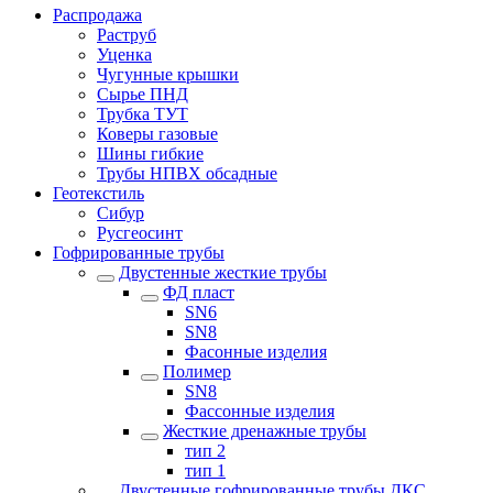
Распродажа
Раструб
Уценка
Чугунные крышки
Сырье ПНД
Трубка ТУТ
Коверы газовые
Шины гибкие
Трубы НПВХ обсадные
Геотекстиль
Сибур
Русгеосинт
Гофрированные трубы
Двустенные жесткие трубы
ФД пласт
SN6
SN8
Фасонные изделия
Полимер
SN8
Фассонные изделия
Жесткие дренажные трубы
тип 2
тип 1
Двустенные гофрированные трубы ДКС