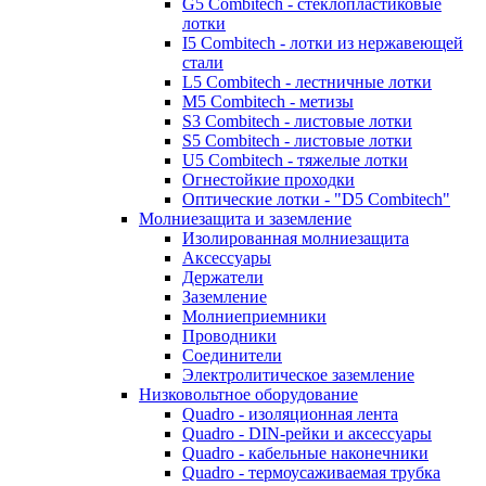
G5 Combitech - стеклопластиковые
лотки
I5 Combitech - лотки из нержавеющей
стали
L5 Combitech - лестничные лотки
M5 Combitech - метизы
S3 Combitech - листовые лотки
S5 Combitech - листовые лотки
U5 Combitech - тяжелые лотки
Огнестойкие проходки
Оптические лотки - "D5 Combitech"
Молниезащита и заземление
Изолированная молниезащита
Аксессуары
Держатели
Заземление
Молниеприемники
Проводники
Соединители
Электролитическое заземление
Низковольтное оборудование
Quadro - изоляционная лента
Quadro - DIN-рейки и аксессуары
Quadro - кабельные наконечники
Quadro - термоусаживаемая трубка