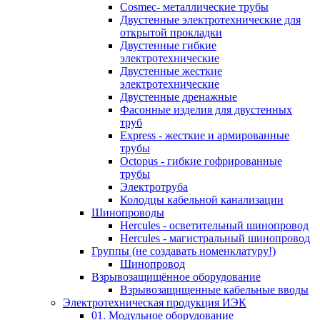
Cosmec- металлические трубы
Двустенные электротехнические для
открытой прокладки
Двустенные гибкие
электротехнические
Двустенные жесткие
электротехнические
Двустенные дренажные
Фасонные изделия для двустенных
труб
Express - жесткие и армированные
трубы
Octopus - гибкие гофрированные
трубы
Электротруба
Колодцы кабельной канализации
Шинопроводы
Hercules - осветительный шинопровод
Hercules - магистральный шинопровод
Группы (не создавать номенклатуру!)
Шинопровод
Взрывозащищённое оборудование
Взрывозащищенные кабельные вводы
Электротехническая продукция ИЭК
01. Модульное оборудование