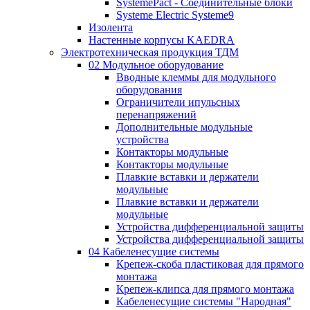
SystemePact - Соединительные блоки
Systeme Electric Systeme9
Изолента
Настенные корпусы KAEDRA
Электротехническая продукция ТДМ
02 Модульное оборудование
Вводные клеммы для модульного
оборудования
Ограничители ипульсных
перенапряжений
Дополнительные модульные
устройства
Контакторы модульные
Контакторы модульные
Плавкие вставки и держатели
модульные
Плавкие вставки и держатели
модульные
Устройства дифференциальной защиты
Устройства дифференциальной защиты
04 Кабеленесущие системы
Крепеж-скоба пластиковая для прямого
монтажа
Крепеж-клипса для прямого монтажа
Кабеленесущие системы "Народная"