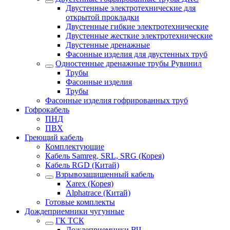
Двустенные электротехнические для
открытой прокладки
Двустенные гибкие электротехнические
Двустенные жесткие электротехнические
Двустенные дренажные
Фасонные изделия для двустенных труб
Одностенные дренажные трубы Рувинил
Трубы
Фасонные изделия
Трубы
Фасонные изделия гофрированных труб
Гофрокабель
ПНД
ПВХ
Греющий кабель
Комплектующие
Кабель Samreg, SRL, SRG (Корея)
Кабель RGD (Китай)
Взрывозащищенный кабель
Xarex (Корея)
Alphatrace (Китай)
Готовые комплекты
Дождеприемники чугунные
ГК ТСК
Дождеприемники ВЧ