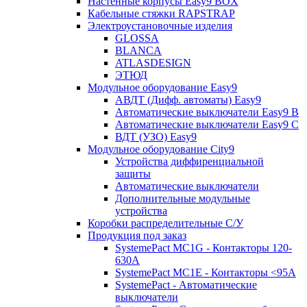
Настенные корпусы Easy9 BOX
Кабельные стяжки RAPSTRAP
Электроустановочные изделия
GLOSSA
BLANCA
ATLASDESIGN
ЭТЮД
Модульное оборудование Easy9
АВДТ (Дифф. автоматы) Easy9
Автоматические выключатели Easy9 В
Автоматические выключатели Easy9 С
ВДТ (УЗО) Easy9
Модульное оборудование City9
Устройства диффиренциальной
защиты
Автоматические выключатели
Дополнительные модульные
устройства
Коробки распределительные C/У
Продукция под заказ
SystemePact MC1G - Контакторы 120-
630A
SystemePact MC1E - Контакторы <95A
SystemePact - Автоматические
выключатели