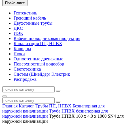
Прайс-лист
Геотекстиль
Греющий кабель
Двухстенные трубы
ДКС
ИЭК
Кабеле-проводниковая продукция
Канализация ПП, НПВХ
Колодцы
Люки
Одностенные дренажные
Поверхностный водосбор
Светотехника
Систем (Шнейдер) Электрик
Распродажа
Главная
Каталог
Трубы ПП, НПВХ
Безнапорная для
наружной канализации
Труба НПВХ безнапорная для
наружной канализации
Труба НПВХ 160 х 4,0 х 1000 SN4 для
наружной канализации