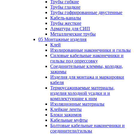
Трубы гибкие
Трубы гладкие
Трубы гофрированные двустенные
Кабель-каналы
Трубы жесткие
Арматура для СИП
Металлические трубы
05 Монтажные изделия
Клей
Изолированные наконечники и гильзы
Силовые кабельные наконечники и
гильзы под опрессовку
Соединительные клеммы, колодки,
зажимы
Изделия для монтажа и маркировки
кабеля
Термоусаживаемые материалы,
изделия холодной усадки и и
комплектующие к ним
Изоляционные материалы
Клейкие ленты
Блоки зажимов
Кабельные муфты
Болтовые кабельные наконечники и
соединители/гильзы