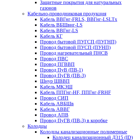
Защитные покрытия для натуральных
газонов
Кабельно-проводниковая продукция
Кабель ВВГнг-FRLS, ВВГнг-LSLTx
Кабель ВБШвнг-LS
Кабель ВВГнг-LS
Кабель КГ
Провод бытовой ПУГСП (ПУГНП)
Провод бытовой ПУСП (ПУНП)
Провод нагревательный ПНСВ
Провод ПВС
Провод ПГВВП
Провод ПуВ (ПВ-1)
Провод ПуГВ (ПВ-3)
Шнур ШВВП
Кабель МКЭШ
Кабель ППГнг-HF, ППГнг-FRHF
Провод СИП
Кабель АВБШв
Кабель АВВГ
Провод АПВ
Провод ПуГВ (ПВ-3) в коробке
Колодцы
Колодцы канализационные полимерные
Колодец канализационный Д315 (ID)