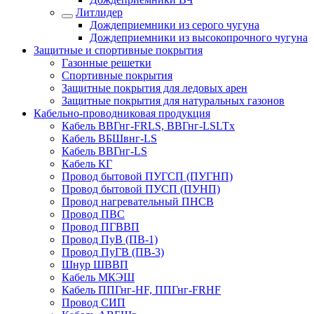
Литлидер
Дождеприемники из серого чугуна
Дождеприемники из высокопрочного чугуна
Защитные и спортивные покрытия
Газонные решетки
Спортивные покрытия
Защитные покрытия для ледовых арен
Защитные покрытия для натуральных газонов
Кабельно-проводниковая продукция
Кабель ВВГнг-FRLS, ВВГнг-LSLTx
Кабель ВБШвнг-LS
Кабель ВВГнг-LS
Кабель КГ
Провод бытовой ПУГСП (ПУГНП)
Провод бытовой ПУСП (ПУНП)
Провод нагревательный ПНСВ
Провод ПВС
Провод ПГВВП
Провод ПуВ (ПВ-1)
Провод ПуГВ (ПВ-3)
Шнур ШВВП
Кабель МКЭШ
Кабель ППГнг-HF, ППГнг-FRHF
Провод СИП