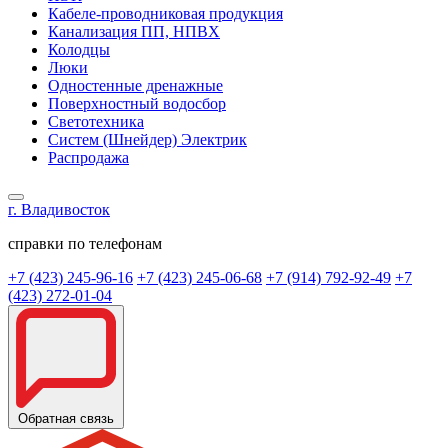
Кабеле-проводниковая продукция
Канализация ПП, НПВХ
Колодцы
Люки
Одностенные дренажные
Поверхностный водосбор
Светотехника
Систем (Шнейдер) Электрик
Распродажа
г. Владивосток
справки по телефонам
+7 (423) 245-96-16
+7 (423) 245-06-68
+7 (914) 792-92-49
+7
(423) 272-01-04
Обратная связь