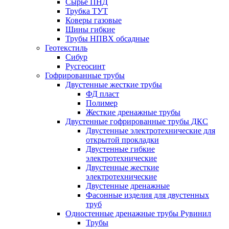
Сырье ПНД
Трубка ТУТ
Коверы газовые
Шины гибкие
Трубы НПВХ обсадные
Геотекстиль
Сибур
Русгеосинт
Гофрированные трубы
Двустенные жесткие трубы
ФД пласт
Полимер
Жесткие дренажные трубы
Двустенные гофрированные трубы ДКС
Двустенные электротехнические для
открытой прокладки
Двустенные гибкие
электротехнические
Двустенные жесткие
электротехнические
Двустенные дренажные
Фасонные изделия для двустенных
труб
Одностенные дренажные трубы Рувинил
Трубы