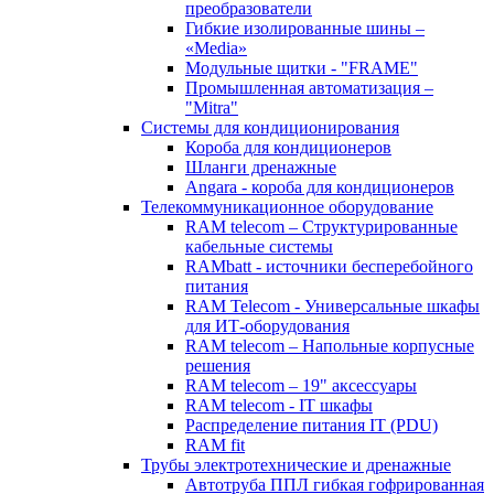
преобразователи
Гибкие изолированные шины –
«Media»
Модульные щитки - "FRAME"
Промышленная автоматизация –
"Mitra"
Системы для кондиционирования
Короба для кондиционеров
Шланги дренажные
Angara - короба для кондиционеров
Телекоммуникационное оборудование
RAM telecom – Структурированные
кабельные системы
RAMbatt - источники бесперебойного
питания
RAM Telecom - Универсальные шкафы
для ИТ-оборудования
RAM telecom – Напольные корпусные
решения
RAM telecom – 19" аксессуары
RAM telecom - IT шкафы
Распределение питания IT (PDU)
RAM fit
Трубы электротехнические и дренажные
Автотруба ППЛ гибкая гофрированная