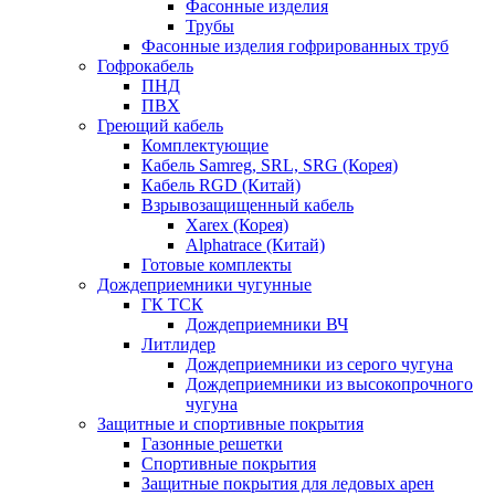
Фасонные изделия
Трубы
Фасонные изделия гофрированных труб
Гофрокабель
ПНД
ПВХ
Греющий кабель
Комплектующие
Кабель Samreg, SRL, SRG (Корея)
Кабель RGD (Китай)
Взрывозащищенный кабель
Xarex (Корея)
Alphatrace (Китай)
Готовые комплекты
Дождеприемники чугунные
ГК ТСК
Дождеприемники ВЧ
Литлидер
Дождеприемники из серого чугуна
Дождеприемники из высокопрочного
чугуна
Защитные и спортивные покрытия
Газонные решетки
Спортивные покрытия
Защитные покрытия для ледовых арен