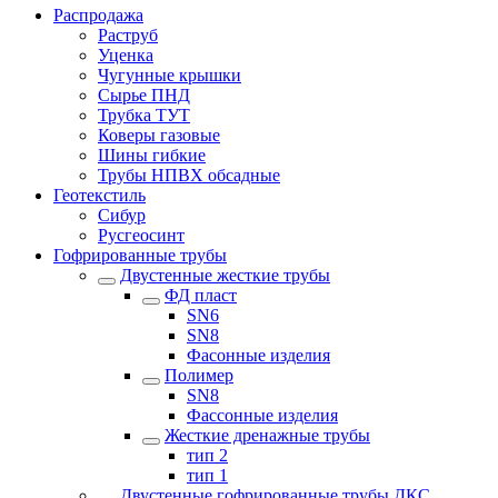
Распродажа
Раструб
Уценка
Чугунные крышки
Сырье ПНД
Трубка ТУТ
Коверы газовые
Шины гибкие
Трубы НПВХ обсадные
Геотекстиль
Сибур
Русгеосинт
Гофрированные трубы
Двустенные жесткие трубы
ФД пласт
SN6
SN8
Фасонные изделия
Полимер
SN8
Фассонные изделия
Жесткие дренажные трубы
тип 2
тип 1
Двустенные гофрированные трубы ДКС