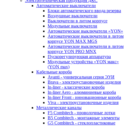
Электротехническая продукция ДКС
Автоматические выключатели
Блоки автоматического ввода резерва
Воздушные выключатели
Выключатели в литом корпусе
Модульные выключатели
Автоматические выключатели «YON»
Автоматические выключатели в литом
корпусе YON MAX MGS
Автоматические выключатели в литом
корпусе YON PRO MNX
Пускорегулирующая аппаратура
Модульные устройства «YON макс»
(YON max)
Кабельные короба
Avanti - универсальная серия ЭУИ
Brava - электроустановочные изделия
In-liner - классические короба
In-liner Aero - алюминиевые короба
In-liner Front - инновационные короба
Viva - электроустановочные изделия
Металлические каналы
F5 Combitech - проволочные лотки
B5 Combitech - монтажные элементы
G5 Combitech - стеклопластиковые