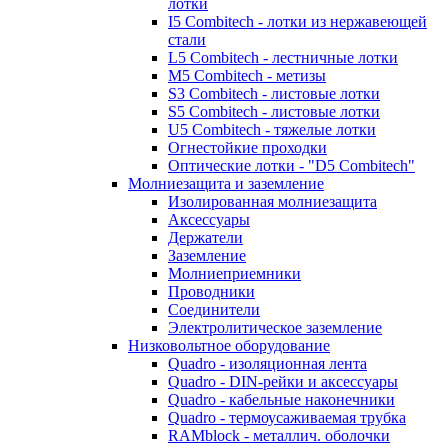
лотки
I5 Combitech - лотки из нержавеющей
стали
L5 Combitech - лестничные лотки
M5 Combitech - метизы
S3 Combitech - листовые лотки
S5 Combitech - листовые лотки
U5 Combitech - тяжелые лотки
Огнестойкие проходки
Оптические лотки - "D5 Combitech"
Молниезащита и заземление
Изолированная молниезащита
Аксессуары
Держатели
Заземление
Молниеприемники
Проводники
Соединители
Электролитическое заземление
Низковольтное оборудование
Quadro - изоляционная лента
Quadro - DIN-рейки и аксессуары
Quadro - кабельные наконечники
Quadro - термоусаживаемая трубка
RAMblock - металлич. оболочки