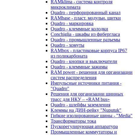
RAMklima - система контроля
микроклимата
Quadro - перфорированный канал
RAMbase - пласт. модульн. щитки
Quadro - маркировка
Quadro - клеммные колодки
Conchiglia - шкафы из фибергласа
Quadro - промышленные разъемы
Quadro - хомуты
RAMbox - пластиковые корпуса IP67
из поликарбоната
Quadro - кнопки и выключатели
Quadro - клеммные зажимы
RAM power - решения для организации
систем распределения
Импульсные источники питания -
"Quadro"
Решения для организации шинных
трасс для НКУ – «RAM bus»
Quadro - шлейфы заземления
Клеммы на ДИН-рейку "Nuputuk"
Гибкие изолированные шины - "Media"
Трансформаторы тока
Пускорегулирующая аппаратура
Промышленные коммутаторы и