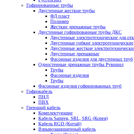
Гофрированные трубы
Двустенные жесткие трубы
ФД пласт
Полимер
Жесткие дренажные трубы
Двустенные гофрированные трубы ДКС
Двустенные электротехнические для от
Двустенные гибкие электротехнические
Двустенные жесткие электротехнически
Двустенные дренажные
Фасонные изделия для двустенных труб
Одностенные дренажные трубы Рувинил
Трубы
Фасонные изделия
Трубы
Фасонные изделия гофрированных труб
Гофрокабель
ПНД
ПВХ
Греющий кабель
Комплектующие
Кабель Samreg, SRL, SRG (Корея)
Кабель RGD (Китай)
Взрывозащищенный кабель