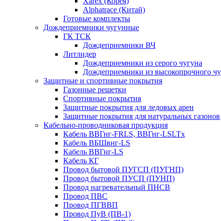
Xarex (Корея)
Alphatrace (Китай)
Готовые комплекты
Дождеприемники чугунные
ГК ТСК
Дождеприемники ВЧ
Литлидер
Дождеприемники из серого чугуна
Дождеприемники из высокопрочного чу
Защитные и спортивные покрытия
Газонные решетки
Спортивные покрытия
Защитные покрытия для ледовых арен
Защитные покрытия для натуральных газонов
Кабельно-проводниковая продукция
Кабель ВВГнг-FRLS, ВВГнг-LSLTx
Кабель ВБШвнг-LS
Кабель ВВГнг-LS
Кабель КГ
Провод бытовой ПУГСП (ПУГНП)
Провод бытовой ПУСП (ПУНП)
Провод нагревательный ПНСВ
Провод ПВС
Провод ПГВВП
Провод ПуВ (ПВ-1)