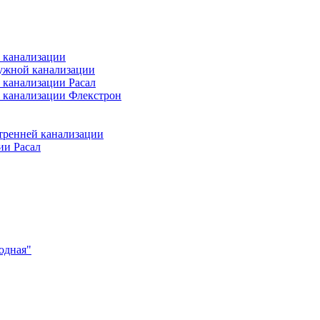
 канализации
ужной канализации
 канализации Расал
 канализации Флекстрон
тренней канализации
ии Расал
одная"