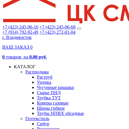
+7 (423) 245-96-16
+7 (423) 245-06-68
+7 (914) 792-92-49
+7 (423) 272-01-04
г. Владивосток
ВАШ ЗАКАЗ
0
0
товаров
, на
0.00 руб
.
КАТАЛОГ
Распродажа
Раструб
Уценка
Чугунные крышки
Сырье ПНД
Трубка ТУТ
Коверы газовые
Шины гибкие
Трубы НПВХ обсадные
Геотекстиль
Сибур
Русгеосинт