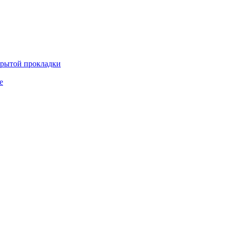
крытой прокладки
е