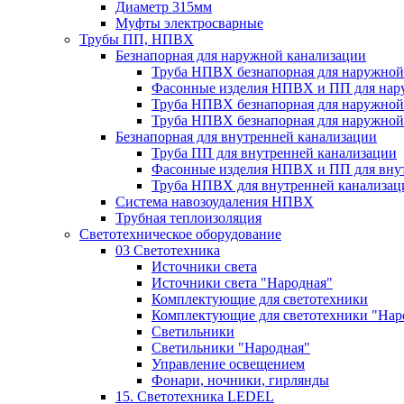
Диаметр 315мм
Муфты электросварные
Трубы ПП, НПВХ
Безнапорная для наружной канализации
Труба НПВХ безнапорная для наружной
Фасонные изделия НПВХ и ПП для нар
Труба НПВХ безнапорная для наружной
Труба НПВХ безнапорная для наружной
Безнапорная для внутренней канализации
Труба ПП для внутренней канализации
Фасонные изделия НПВХ и ПП для вну
Труба НПВХ для внутренней канализац
Система навозоудаления НПВХ
Трубная теплоизоляция
Светотехническое оборудование
03 Светотехника
Источники света
Источники света "Народная"
Комплектующие для светотехники
Комплектующие для светотехники "Нар
Светильники
Светильники "Народная"
Управление освещением
Фонари, ночники, гирлянды
15. Светотехника LEDEL