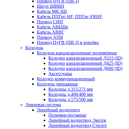
Провод ПуГВ (ПВ-3)
Шнур ШВВП
Кабель МКЭШ
Кабель ППГнг-HF, ППГнг-FRHF
Провод СИП
Кабель АВБШв
Кабель АВВГ
Провод АПВ
Провод ПуГВ (ПВ-3) в коробке
Колодцы
Колодцы канализационные полимерные
Колодец канализационный Д315 (ID)
Колодец канализационный Д425 (ID)
Колодец канализационный Д600 (ID)
Аксессуары
Колодец коммуникационный
Колодцы дренажные
Колодцы д.315/271 мм
Колодцы д.460/400 мм
Колодцы д.575/500 мм
Ливневая система
Линейный водоотвод
Полимер-песчаные
Линейный водоотвод Экотек
Линейный водоотвод Стилот